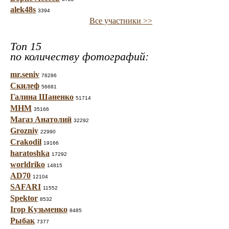
alek48s
3394
Все участники >>
Топ 15
по количеству фотографий:
mr.seniv
78286
Скилеф
56681
Галина Шаненко
51714
МНМ
35166
Магаз Анатолий
32292
Grozniy
22990
Crakodil
19166
haratoshka
17292
worldriko
14815
AD70
12104
SAFARI
11552
Spektor
8532
Ігор Кузьменко
8485
Рыбак
7377