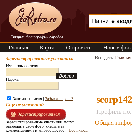
Старые фотографии городов
Главная
Карта
О проекте
Новые фот
Вы здесь:
Главная
Зарегистрированные участники
Имя пользователя:
Пароль:
scorp14
Запомнить меня |
Забыли пароль?
Еще не участник?
Профиль пол
Общая инфор
Зарегистрированные участники могут
размещать свои фото, следить за
комментариями и многое другое...
Все плюсы