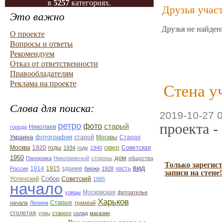
в
5257
категориях.
Друзья учас
Это важно
Друзья не найден
О проекте
Вопросы и ответы
Рекомендуем
Отказ от ответственности
Правообладателям
Реклама на проекте
Стена у
Слова для поиска:
2019-10-27 
проекта -
ретро
фото
старый
Николаев
города
фотография
Украина
Старая
старой
Москвы
Москва
1920
годы
сквер
1934
году
1940
Советская
1950
дом
Панорама
Николаевской
стороны
общества
Только зарегис
вид
1914
1915
здание
Россия
биржи
1928
часть
записи на стене!
Собор
Успенский
Советский
1885
начало
улицы
Московская
фотоателье
Харьков
Старые
начала
Ленина
трамвай
столетия
улиц
старого
склад
магазин