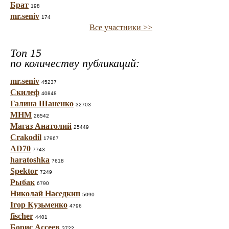
Брат
198
mr.seniv
174
Все участники >>
Топ 15
по количеству публикаций:
mr.seniv
45237
Скилеф
40848
Галина Шаненко
32703
МНМ
26542
Магаз Анатолий
25449
Crakodil
17967
AD70
7743
haratoshka
7618
Spektor
7249
Рыбак
6790
Николай Наседкин
5090
Ігор Кузьменко
4796
fischer
4401
Борис Ассеев
3722