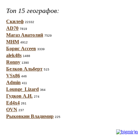
Топ 15 географов:
Скилеф
22332
AD70
7819
Магаз Анатолий
7529
МНМ
4912
Борис Ассеев
3339
alek48s
1488
Ronny
1390
Белков Альберт
515
VSx86
446
Admin
411
Lounge_Lizard
364
Гудков А.И.
274
Ed4x4
261
OVN
237
Рыковкин Владимир
225