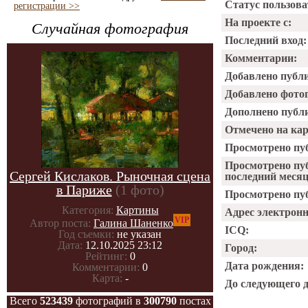
Статус пользова
регистрации >>
На проекте с:
Случайная фотография
Последний вход:
Комментарии:
Добавлено публ
Добавлено фото
Дополнено публ
Отмечено на ка
Просмотрено пу
Просмотрено пу
Сергей Кислаков. Рыночная сцена
последний месяц
в Париже
(1 фото)
Просмотрено пуб
Категория:
Картины
Адрес электрон
VIP
Автор поста:
Галина Шаненко
ICQ:
Год съемки:
не указан
Дата:
12.10.2025 23:12
Город:
Рейтинг:
0
Дата рождения:
Комментарии:
0
Карта:
-
До следующего 
Всего
523439
фотографий в
300790
постах