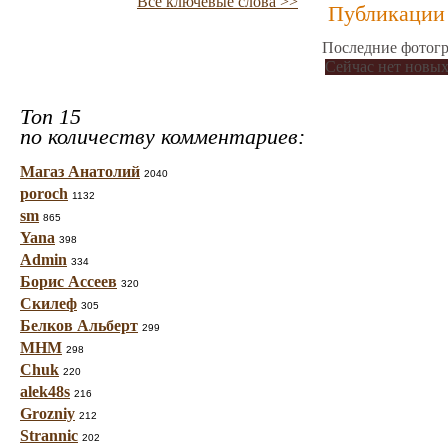
Все ключевые слова >>
Публикации 
Последние фотогр
Сейчас нет новых
Топ 15
по количеству комментариев:
Магаз Анатолий
2040
poroch
1132
sm
865
Yana
398
Admin
334
Борис Ассеев
320
Скилеф
305
Белков Альберт
299
МНМ
298
Chuk
220
alek48s
216
Grozniy
212
Strannic
202