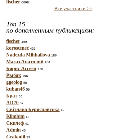
fischer
6098
Все участники >>
Топ 15
по дополненным публикациям:
fischer
459
korostenec
436
Nadezda Mihhailova
186
Магаз Анатолий
184
Борис Ассеев
178
Рыбак
156
ggeolog
88
kuban46
59
Брат
56
AD70
52
Світлана Бериславська
49
Klimbim
48
Скилеф
41
Admin
40
Crakodil
33