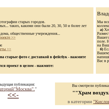
Влад
 фотографии старых городов.
Мы все
х... таких, какими они были 20, 30, 50 и более лет
колле
а)
Хот
дома, общественные учереждения...
Размес
роекте >>
Вашего
поле. 
о:
на Ваш
еты >>
б)
Есл
Вашему
а старые фото с доставкой в фейсбук - нажмите
напиши
Вас в р
ся проект в целом - нажмите:
ыдущая публикация:
Вы смотрели публик
аторий"Москва".
"
""Храм воздух
<<-
в категории
"Кисло