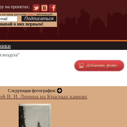
ру на проектах:
 на нашу рассылку
новых
публикаций!
знавай о них первым!
ники
 воздуха"
Следующая фотография:
еф В. И. Ленина на Красных камнях