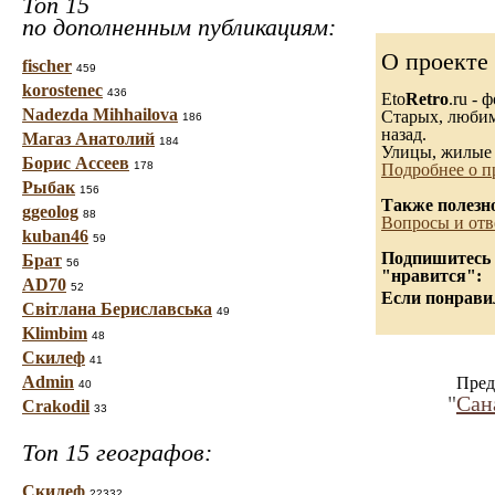
Топ 15
по дополненным публикациям:
О проекте
fischer
459
korostenec
436
Eto
Retro
.ru -
Nadezda Mihhailova
Старых, любимы
186
назад.
Магаз Анатолий
184
Улицы, жилые 
Борис Ассеев
178
Подробнее о п
Рыбак
156
Также полезн
ggeolog
88
Вопросы и отв
kuban46
59
Подпишитесь н
Брат
56
"нравится":
AD70
52
Если понравил
Світлана Бериславська
49
Klimbim
48
Скилеф
41
Admin
Пред
40
"
Сан
Crakodil
33
Топ 15 географов:
Скилеф
22332