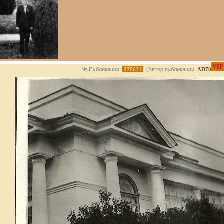
VIP
№ Публикации:
279631
(Автор публикации:
AD70