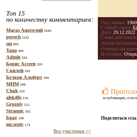
Топ 15
по количеству комментариев:
Год съемки:
1960
Старый город:
К
Магаз Анатолий
2040
Дата:
29.12.2022 
poroch
Слова для поиска
1132
Автор публикац
sm
865
Отметил на карте
Yana
398
Источник:
Откр
Admin
334
Борис Ассеев
320
Скилеф
305
Белков Альберт
299
МНМ
298
Проголо
Chuk
220
alek48s
за публикацию, если п
216
Grozniy
212
Strannic
202
Брат
Поделиться ссы
198
mr.seniv
174
Все участники >>