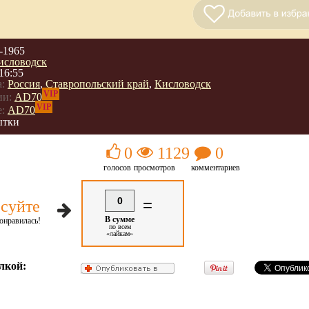
-1965
исловодск
16:55
:
Россия
,
Ставропольский край
,
Кисловодск
VIP
ии:
AD70
VIP
:
AD70
ытки
0
1129
0
голосов
просмотров
комментариев
0
=
суйте
В сумме
онравилась!
по всем
«лайкам»
лкой: