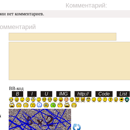
Комментарий:
фии нет комментариев.
комментарий
BB-код
х