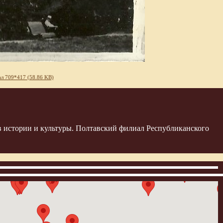
л 709*417 (58.86 KB)
 истории и культуры. Полтавский филиал Республиканского