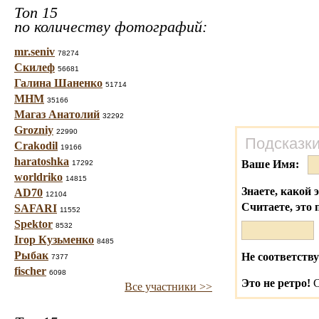
Топ 15
по количеству фотографий:
mr.seniv
78274
Скилеф
56681
Галина Шаненко
51714
МНМ
35166
Магаз Анатолий
32292
Grozniy
22990
Подсказки
Crakodil
19166
haratoshka
Ваше Имя:
17292
worldriko
14815
Знаете, какой 
AD70
12104
Считаете, это 
SAFARI
11552
Spektor
8532
Ігор Кузьменко
8485
Рыбак
Не соответству
7377
fischer
6098
Это не ретро!
С
Все участники >>