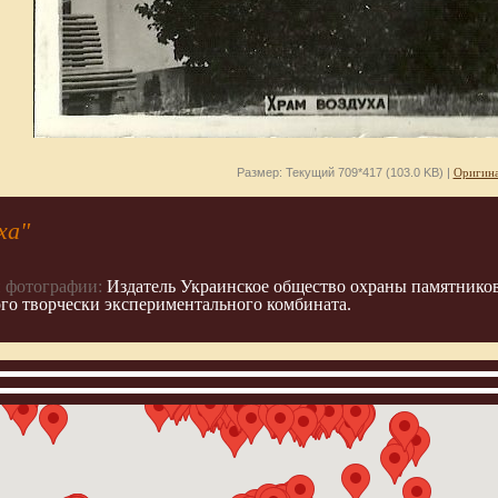
Размер: Текущий 709*417 (103.0 KB) |
Оригина
ха"
 фотографии:
Издатель Украинское общество охраны памятников
го творчески экспериментального комбината.