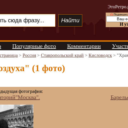
ЭтоРетро.
(!)
Подпишись
И у
о
Популярные фото
Комментарии
Участ
 страница
>
Россия
>
Ставропольский край
>
Кисловодск
> "Храм
здуха" (1 фото)
дыдущая фотография:
аторий"Москва".
Барель