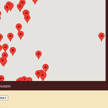
икации
пост