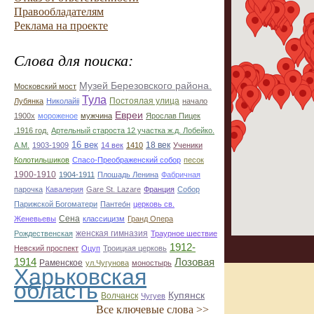
Правообладателям
Реклама на проекте
Слова для поиска:
Музей Березовского района.
Московский мост
Тула
Постоялая улица
Лубянка
Николайii
начало
Евреи
1900х
мороженое
мужчина
Ярослав Пицек
.1916 год.
Артельный староста 12 участка ж.д. Лобейко.
16 век
18 век
А.М.
1903-1909
14 век
1410
Ученики
Колотильшиков
Спасо-Преображенский собор
песок
1900-1910
1904-1911
Плошадь Ленина
Фабричная
парочка
Кавалерия
Gare St. Lazare
Франция
Собор
Парижской Богоматери
Пантео́н
церковь св.
Сена
Женевьевы
классицизм
Гранд Опера
женская гимназия
Рождественская
Траурное шествие
1912-
Невский проспект
Оцуп
Троицкая церковь
1914
Лозовая
Раменское
ул.Чугунова
моностырь
Харьковская
область
Купянск
Волчанск
Чугуев
Все ключевые слова >>