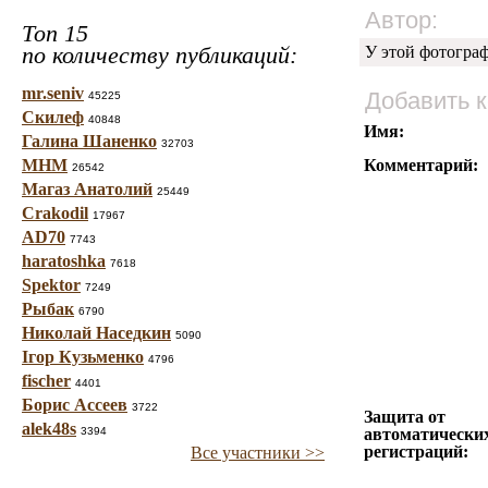
Автор:
Топ 15
по количеству публикаций:
У этой фотогра
mr.seniv
Добавить 
45225
Скилеф
40848
Имя:
Галина Шаненко
32703
МНМ
Комментарий:
26542
Магаз Анатолий
25449
Crakodil
17967
AD70
7743
haratoshka
7618
Spektor
7249
Рыбак
6790
Николай Наседкин
5090
Ігор Кузьменко
4796
fischer
4401
Борис Ассеев
3722
Защита от
alek48s
3394
автоматически
регистраций:
Все участники >>