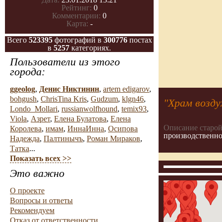
Рейтинг:
0
Комментарии:
0
Карта:
-
Всего
523395
фотографий в
300776
постах
в
5257
категориях.
Пользователи из этого
города:
ggeolog
,
Денис Никтинин
,
artem edigarov
,
bohgush
,
ChrisTina Kris
,
Gudzum
,
klgn46
,
"Храм возду
Londo_Mollari
,
russianwolfhound
,
temix93
,
Viola
,
Азрет
,
Елена Булатова
,
Елена
Описание старой
Королева
,
имам
,
ИннаИнна
,
Осипова
производственно
Надежда
,
Палтинычъ
,
Роман Мираков
,
Татка
...
Показать всех >>
Это важно
О проекте
Вопросы и ответы
Рекомендуем
Отказ от ответственности