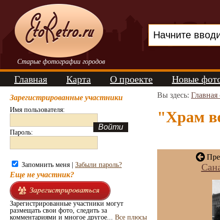
Старые фотографии городов
Главная
Карта
О проекте
Новые фот
Вы здесь:
Главная
Зарегистрированные участники
Имя пользователя:
"Храм во
Пароль:
Пре
Запомнить меня |
Забыли пароль?
Сан
Еще не участник?
Зарегистрированные участники могут
размещать свои фото, следить за
комментариями и многое другое...
Все плюсы