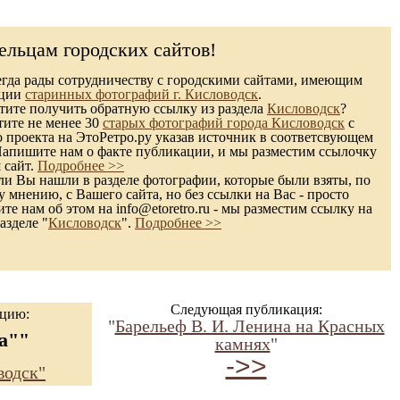
ельцам городских сайтов!
гда рады сотрудничеству с городскими сайтами, имеющим
кции
старинных фотографий г. Кисловодск
.
ите получить обратную ссылку из раздела
Кисловодск
?
тите не менее 30
старых фотографий города Кисловодск
с
 проекта на ЭтоРетро.ру указав источник в соответсвующем
Напишите нам о факте публикации, и мы разместим ссылочку
 сайт.
Подробнее >>
и Вы нашли в разделе фотографии, которые были взяты, по
 мнению, с Вашего сайта, но без ссылки на Вас - просто
те нам об этом на info@etoretro.ru - мы разместим ссылку на
азделе "
Кисловодск
".
Подробнее >>
Следующая публикация:
ацию:
"
Барельеф В. И. Ленина на Красных
а""
камнях
"
->>
водск"