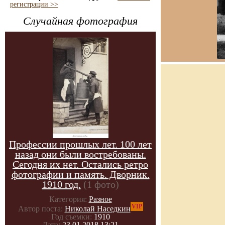
регистрации >>
Случайная фотография
Профессии прошлых лет. 100 лет
назад они были востребованы.
Сегодня их нет. Остались ретро
фотографии и память. Дворник.
1910 год.
(1 фото)
Категория:
Разное
VIP
Автор поста:
Николай Наседкин
Год съемки:
1910
Дата:
23.01.2018 13:21