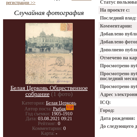
Статус пользова
регистрации >>
На проекте с:
Случайная фотография
Последний вход:
Комментарии:
Добавлено публ
Добавлено фото
Дополнено публ
Отмечено на ка
Просмотрено пу
Просмотрено пу
последний месяц
Просмотрено пуб
Белая Церковь Общественное
собрание
(1 фото)
Адрес электрон
ICQ:
Категория:
Белая Церковь
VIP
Автор поста:
Рыбак
Город:
Год съемки:
1905-1910
Дата рождения:
Дата:
03.08.2021 09:21
Рейтинг:
0
До следующего 
Комментарии:
0
Карта:
-