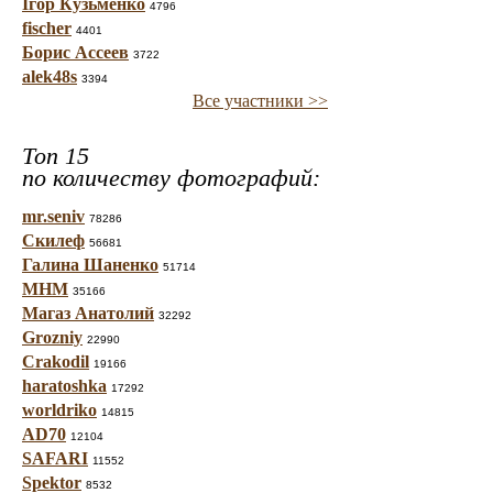
Ігор Кузьменко
4796
fischer
4401
Борис Ассеев
3722
alek48s
3394
Все участники >>
Топ 15
по количеству фотографий:
mr.seniv
78286
Скилеф
56681
Галина Шаненко
51714
МНМ
35166
Магаз Анатолий
32292
Grozniy
22990
Crakodil
19166
haratoshka
17292
worldriko
14815
AD70
12104
SAFARI
11552
Spektor
8532