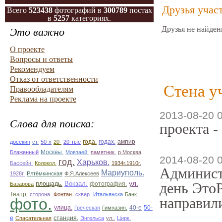
Друзья учас
Всего
523438
фотографий в
300789
постах
в
5257
категориях.
Друзья не найден
Это важно
О проекте
Вопросы и ответы
Рекомендуем
Отказ от ответственности
Стена у
Правообладателям
Реклама на проекте
2013-08-20 
Слова для поиска:
проекта -
ампир
досекин
ст.
50-х
20-
20-тые
года.
годах.
Блаженный
Москвы.
Мовзаей.
памятник.
р.Москва
2014-08-20 
год.
Харьков.
Бассейн.
Колокол.
1934г.1910г.
Админист
Мариуполь.
1928г.
Рлтёмкинская
Ф.Я.Алексеев
ул.
день ЭтоР
площадь.
Вокзал.
фотография.
Базарова
Театр.
сторона.
Фонтан.
сквер.
Итальянска
Банк.
направили
фото.
улица.
50-
Греческая
Гимназия.
40-е
е
Спасательная
станция.
Энгельса
ул..
Цирк.