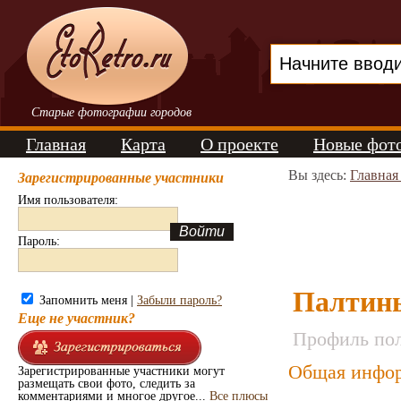
Старые фотографии городов
Главная
Карта
О проекте
Новые фот
Вы здесь:
Главная
Зарегистрированные участники
Имя пользователя:
Пароль:
Палтин
Запомнить меня |
Забыли пароль?
Еще не участник?
Профиль пол
Общая инфор
Зарегистрированные участники могут
размещать свои фото, следить за
комментариями и многое другое...
Все плюсы