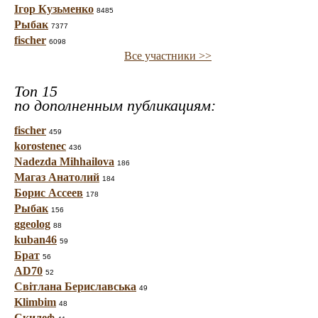
Ігор Кузьменко
8485
Рыбак
7377
fischer
6098
Все участники >>
Топ 15
по дополненным публикациям:
fischer
459
korostenec
436
Nadezda Mihhailova
186
Магаз Анатолий
184
Борис Ассеев
178
Рыбак
156
ggeolog
88
kuban46
59
Брат
56
AD70
52
Світлана Бериславська
49
Klimbim
48
Скилеф