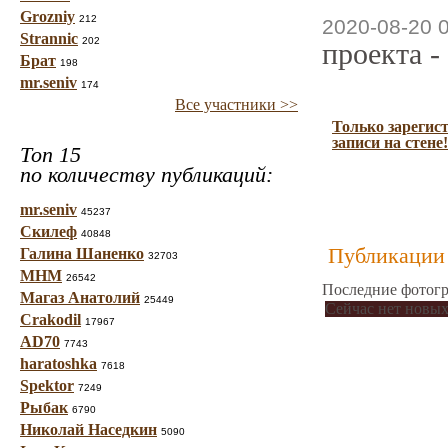
Grozniy
212
2020-08-20 
Strannic
202
проекта -
Брат
198
mr.seniv
174
Все участники >>
Только зарегис
записи на стене!
Топ 15
по количеству публикаций:
mr.seniv
45237
Скилеф
40848
Публикации 
Галина Шаненко
32703
МНМ
26542
Последние фотогр
Магаз Анатолий
25449
Сейчас нет новых
Crakodil
17967
AD70
7743
haratoshka
7618
Spektor
7249
Рыбак
6790
Николай Наседкин
5090