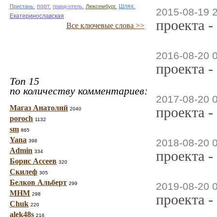
Пристань.
порт.
гранд-отель.
Люксембург.
Шлях.
2015-08-19 
Екатеринославская
проекта -
Все ключевые слова >>
2016-08-20 
проекта -
Топ 15
по количеству комментариев:
2017-08-20 
Магаз Анатолий
проекта -
2040
poroch
1132
sm
865
Yana
2018-08-20 
398
Admin
проекта -
334
Борис Ассеев
320
Скилеф
305
Белков Альберт
299
2019-08-20 
МНМ
298
проекта -
Chuk
220
alek48s
216