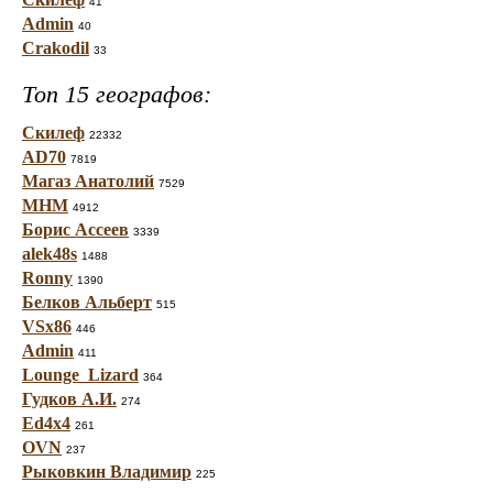
41
Admin
40
Crakodil
33
Топ 15 географов:
Скилеф
22332
AD70
7819
Магаз Анатолий
7529
МНМ
4912
Борис Ассеев
3339
alek48s
1488
Ronny
1390
Белков Альберт
515
VSx86
446
Admin
411
Lounge_Lizard
364
Гудков А.И.
274
Ed4x4
261
OVN
237
Рыковкин Владимир
225