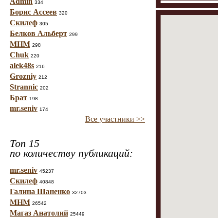
Admin
334
Борис Ассеев
320
Скилеф
305
Белков Альберт
299
МНМ
298
Chuk
220
alek48s
216
Grozniy
212
Strannic
202
Брат
198
mr.seniv
174
Все участники >>
Топ 15
по количеству публикаций:
mr.seniv
45237
Скилеф
40848
Галина Шаненко
32703
МНМ
26542
Магаз Анатолий
25449