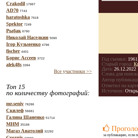
Crakodil
17967
AD70
7743
haratoshka
7618
Spektor
7249
Рыбак
6790
Николай Наседкин
5090
Ігор Кузьменко
4796
fischer
4401
Борис Ассеев
Год съемки:
1961
3722
Старый город:
К
alek48s
3394
Дата:
26.12.2022 
Все участники >>
Слова для поиска
Автор публикац
Топ 15
Отметил на карте
Источник:
Откр
по количеству фотографий:
mr.seniv
78286
Скилеф
56681
Галина Шаненко
51714
МНМ
35166
Проголо
Магаз Анатолий
32292
за публикацию, если п
Grozniy