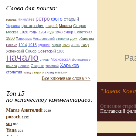
Слова для поиска:
ретро
фото
старый
Николаев
города
фотография
Украина
Старая
старой
Москвы
Москва
1920
годы
сквер
1934
году
1940
Советская
1950
дом
Панорама
Николаевской
стороны
общества
вид
1914
1915
здание
Россия
биржи
1928
часть
Собор
Успенский
Советский
1885
начало
Ра
улицы
Московская
фотоателье
Харьков
Старые
начала
Ленина
трамвай
столетия
улиц
старого
склад
магазин
Все ключевые слова >>
"Замок Ков
Топ 15
по количеству комментариев:
Описание старой
Магаз Анатолий
Полтавский фили
2040
poroch
1132
sm
865
Yana
398