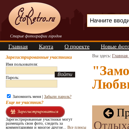
Старые фотографии городов
Главная
Карта
О проекте
Новые фот
Вы здесь:
Главная
Зарегистрированные участники
Имя пользователя:
"Замо
Пароль:
Любви
Запомнить меня |
Забыли пароль?
Еще не участник?
Пр
Зарегистрированные участники могут
Отдых
размещать свои фото, следить за
комментариями и многое другое...
Все плюсы