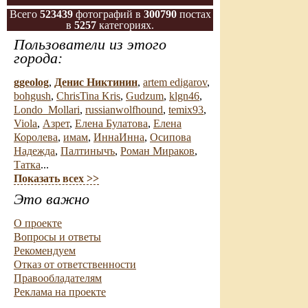
Всего
523439
фотографий в
300790
постах
в
5257
категориях.
Пользователи из этого
города:
ggeolog
,
Денис Никтинин
,
artem edigarov
,
bohgush
,
ChrisTina Kris
,
Gudzum
,
klgn46
,
Londo_Mollari
,
russianwolfhound
,
temix93
,
Viola
,
Азрет
,
Елена Булатова
,
Елена
Королева
,
имам
,
ИннаИнна
,
Осипова
Надежда
,
Палтинычъ
,
Роман Мираков
,
Татка
...
Показать всех >>
Это важно
О проекте
Вопросы и ответы
Рекомендуем
Отказ от ответственности
Правообладателям
Реклама на проекте