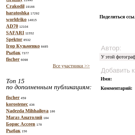
22990
Crakodil
19166
haratoshka
17292
Поделиться ссы
worldriko
14815
AD70
12104
SAFARI
11552
Spektor
8532
Ігор Кузьменко
Автор:
8485
Рыбак
7377
У этой фотогра
fischer
6098
Все участники >>
Добавить 
Имя:
Топ 15
по дополненным публикациям:
Комментарий:
fischer
459
korostenec
436
Nadezda Mihhailova
186
Магаз Анатолий
184
Борис Ассеев
178
Рыбак
156