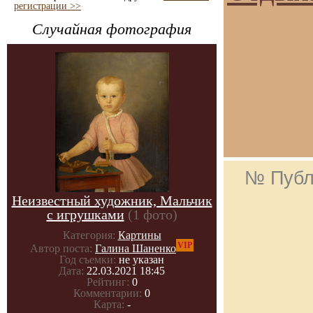
регистрации >>
Случайная фотография
№ Публ
Неизвестный художник, Мальчик
с игрушками
(1 фото)
Категория:
Картины
VIP
Автор поста:
Галина Шаненко
Год съемки:
не указан
Дата:
22.03.2021 18:45
Рейтинг:
0
Комментарии:
0
Карта:
-