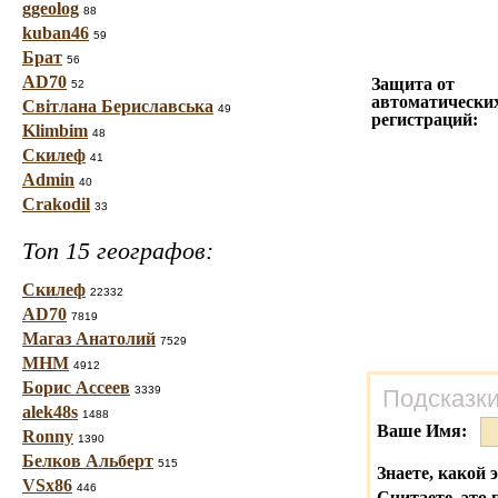
ggeolog
88
kuban46
59
Брат
56
AD70
Защита от
52
автоматически
Світлана Бериславська
49
регистраций:
Klimbim
48
Скилеф
41
Admin
40
Crakodil
33
Топ 15 географов:
Скилеф
22332
AD70
7819
Магаз Анатолий
7529
МНМ
4912
Борис Ассеев
3339
Подсказки
alek48s
1488
Ваше Имя:
Ronny
1390
Белков Альберт
515
Знаете, какой 
VSx86
446
Считаете, это 