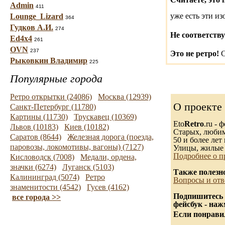
Admin
411
уже есть эти и
Lounge_Lizard
364
Гудков А.И.
274
Не соответству
Ed4x4
261
OVN
237
Это не ретро!
С
Рыковкин Владимир
225
Популярные города
Ретро открытки (24086)
Москва (12939)
О проекте
Санкт-Петербург (11780)
Картины (11730)
Трускавец (10369)
Eto
Retro
.ru -
Львов (10183)
Киев (10182)
Старых, любимы
Саратов (8644)
Железная дорога (поезда,
50 и более лет 
паровозы, локомотивы, вагоны) (7127)
Улицы, жилые 
Подробнее о п
Кисловодск (7008)
Медали, ордена,
значки (6274)
Луганск (5103)
Также полезн
Калининград (5074)
Ретро
Вопросы и отв
знаменитости (4542)
Гусев (4162)
Подпишитесь 
все города >>
фейсбук - на
Если понравил