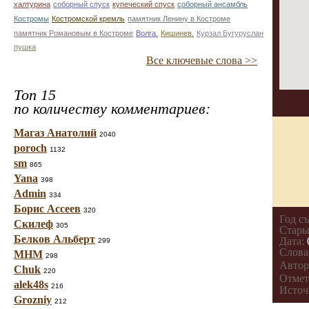
халтурина
соборный спуск
купеческий спуск
соборный ансамбль
Костромы
Костромской кремль
памятник Ленину в Костроме
памятник Романовым в Костроме
Волга.
Кишинев.
Курзал Бугуруслан
пушка
Все ключевые слова >>
Топ 15
по количеству комментариев:
Магаз Анатолий
2040
poroch
1132
sm
865
Yana
398
Admin
334
Борис Ассеев
320
Год с
Скилеф
305
Стары
Белков Альберт
Дата:
299
Слова
МНМ
298
Автор
Chuk
220
Отмет
alek48s
216
Источ
Grozniy
212