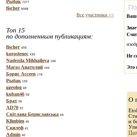
Рыбак
7377
По
fischer
6098
Все участники >>
Ваш
Знае
Топ 15
Счит
по дополненным публикациям:
изо
fischer
459
korostenec
436
Не с
Nadezda Mihhailova
186
Магаз Анатолий
Это 
184
Борис Ассеев
178
Рыбак
156
ggeolog
88
kuban46
59
О 
Брат
56
AD70
52
Eto
Світлана Бериславська
Ста
49
Klimbim
и б
48
Ули
Скилеф
41
Под
Admin
40