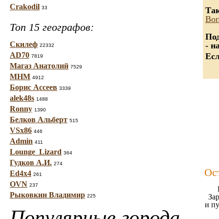
Crakodil
33
Так
Воп
Топ 15 географов:
Под
Скилеф
- н
22332
AD70
Есл
7819
Магаз Анатолий
7529
МНМ
4912
Борис Ассеев
3339
alek48s
1488
Ronny
1390
Белков Альберт
515
VSx86
446
Admin
411
Lounge_Lizard
364
Гудков А.И.
274
Ос
Ed4x4
261
OVN
237
Рыковкин Владимир
Зар
225
и п
Популярные города