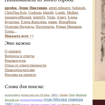
ggeolog
,
Денис Никтинин
,
artem edigarov
,
bohgush
,
ChrisTina Kris
,
Gudzum
,
klgn46
,
Londo_Mollari
,
russianwolfhound
,
temix93
,
Viola
,
Азрет
,
Елена
Булатова
,
Елена Королева
,
имам
,
ИннаИнна
,
Осипова Надежда
,
Палтинычъ
,
Роман Мираков
,
Татка
...
Показать всех >>
Это важно
О проекте
Вопросы и ответы
Рекомендуем
Отказ от ответственности
Правообладателям
Реклама на проекте
Слова для поиска:
волоколамск
монастырь.нач.ХХ века.
1964 г.
Казаки
Ржев
Малюков
план Москва гравюра
Детский сад
железнодорожники
1661 год
Кремль Москва гравюра 1661 год
Кремль Москва