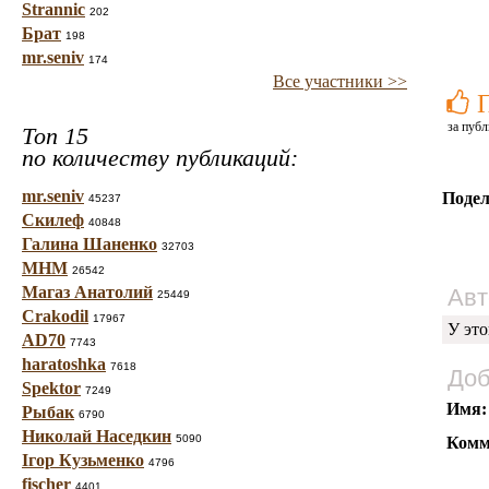
Strannic
202
Брат
198
mr.seniv
174
Все участники >>
за публ
Топ 15
по количеству публикаций:
mr.seniv
Подел
45237
Скилеф
40848
Галина Шаненко
32703
МНМ
26542
Магаз Анатолий
Авт
25449
Crakodil
17967
У это
AD70
7743
haratoshka
7618
Доб
Spektor
7249
Имя:
Рыбак
6790
Николай Наседкин
5090
Комм
Ігор Кузьменко
4796
fischer
4401