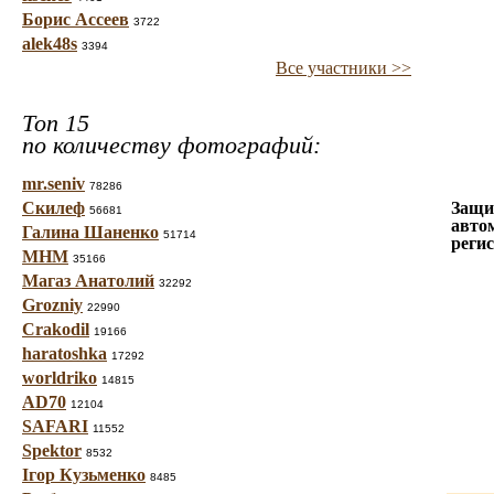
Борис Ассеев
3722
alek48s
3394
Все участники >>
Топ 15
по количеству фотографий:
mr.seniv
78286
Скилеф
Защи
56681
авто
Галина Шаненко
51714
реги
МНМ
35166
Магаз Анатолий
32292
Grozniy
22990
Crakodil
19166
haratoshka
17292
worldriko
14815
AD70
12104
SAFARI
11552
Spektor
8532
Ігор Кузьменко
8485