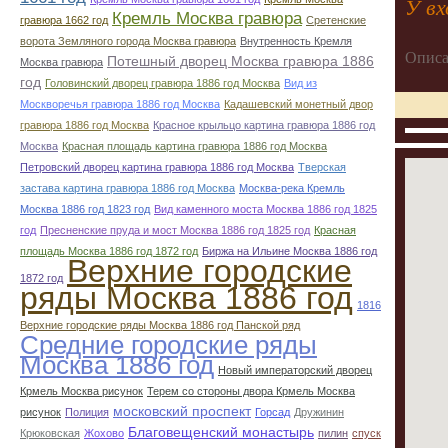
У вх
Кремль Москва гравюра
гравюра 1662 год
Сретенские
ворота Земляного города Москва гравюра
Внутренность Кремля
Описа
Потешный дворец Москва гравюра 1886
Москва гравюра
год
Головинский дворец гравюра 1886 год Москва
Вид из
Москворечья гравюра 1886 год Москва
Кадашевский монетный двор
гравюра 1886 год Москва
Красное крыльцо картина гравюра 1886 год
Москва
Красная площадь картина гравюра 1886 год Москва
Петровский дворец картина гравюра 1886 год Москва
Тверская
застава картина гравюра 1886 год Москва
Москва-река Кремль
Москва 1886 год 1823 год
Вид каменного моста Москва 1886 год 1825
год
Пресненские пруда и мост Москва 1886 год 1825 год
Красная
площадь Москва 1886 год 1872 год
Биржа на Ильине Москва 1886 год
Верхние городские
1872 год
ряды Москва 1886 год
1816
Верхние городские ряды Москва 1886 год Панской ряд
Средние городские ряды
Москва 1886 год
Новый императорский дворец
Крмель Москва рисунок
Терем со стороны двора Крмель Москва
московский проспект
рисунок
Полиция
Горсад
Дружинин
Благовещенский монастырь
Крюковская
Жохово
пилин
спуск