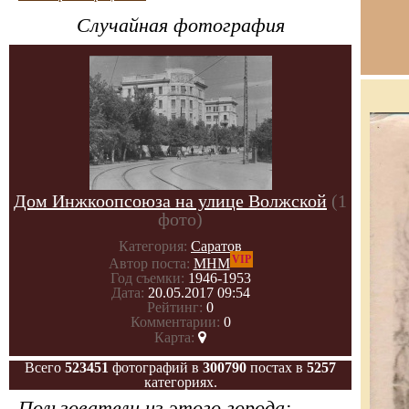
Случайная фотография
Дом Инжкоопсоюза на улице Волжской
(1
фото)
Категория:
Саратов
VIP
Автор поста:
МНМ
Год съемки:
1946-1953
Дата:
20.05.2017 09:54
Рейтинг:
0
Комментарии:
0
Карта:
Всего
523451
фотографий в
300790
постах в
5257
категориях.
Пользователи из этого города: