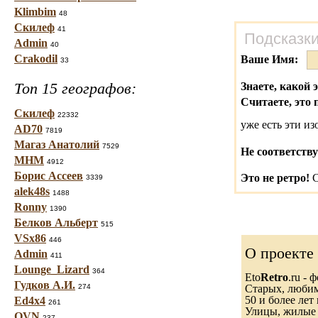
Klimbim
48
Скилеф
41
Подсказки
Admin
40
Crakodil
Ваше Имя:
33
Топ 15 географов:
Знаете, какой 
Считаете, это 
Скилеф
22332
уже есть эти и
AD70
7819
Магаз Анатолий
7529
Не соответству
МНМ
4912
Борис Ассеев
Это не ретро!
С
3339
alek48s
1488
Ronny
1390
Белков Альберт
515
VSx86
446
О проекте
Admin
411
Lounge_Lizard
364
Eto
Retro
.ru -
Гудков А.И.
274
Старых, любимы
50 и более лет 
Ed4x4
261
Улицы, жилые 
OVN
237