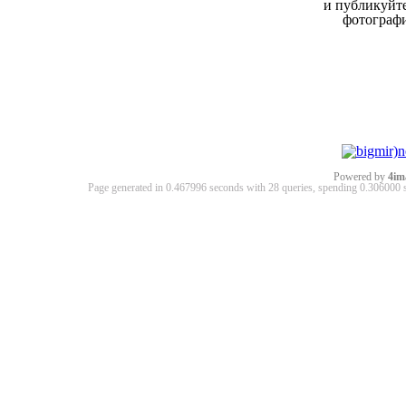
и публикуйт
фотограф
Powered by
4im
Page generated in 0.467996 seconds with 28 queries, spending 0.30600