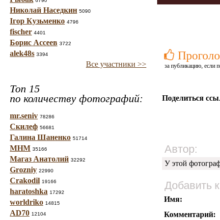
6790
Николай Наседкин
5090
Ігор Кузьменко
4796
fischer
4401
Борис Ассеев
3722
alek48s
Проголо
3394
Все участники >>
за публикацию, если п
Топ 15
по количеству фотографий:
Поделиться ссы
mr.seniv
78286
Скилеф
56681
Галина Шаненко
51714
Автор:
МНМ
35166
Магаз Анатолий
32292
У этой фотогра
Grozniy
22990
Crakodil
19166
Добавить 
haratoshka
17292
Имя:
worldriko
14815
AD70
Комментарий:
12104