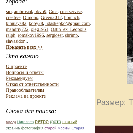
города:
sm
,
ambrosial
,
bbv59
,
Cma
,
cma servise
,
creative
,
Dimono
,
Green2012
,
homuch
,
kimusya82
,
koby28
,
lidaskepko@gmail.com
,
mandriy722
,
oleg1951
,
Ostin_ex_Leopolis
,
ralph
,
romakov1996
,
sergioser
,
shrimp
,
slavasidor
...
Показать всех >>
Это важно
О проекте
Вопросы и ответы
Рекомендуем
Отказ от ответственности
Правообладателям
Реклама на проекте
Размер: Т
Слова для поиска:
ретро
фото
старый
Николаев
города
фотография
Украина
Старая
старой
Москвы