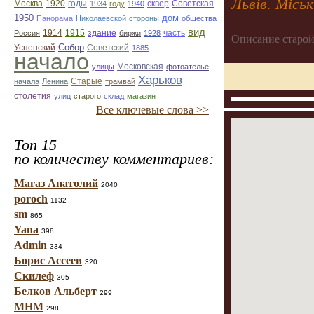
Львів. Місь
Москва
1920
годы
сквер
1934
году
1940
Советская
1950
дом
Панорама
Николаевской
стороны
общества
вид
1914
1915
здание
Россия
биржи
1928
часть
Описание старой
Собор
Успенский
Советский
1885
начало
улицы
Московская
фотоателье
Харьков
Старые
начала
Ленина
трамвай
столетия
улиц
старого
склад
магазин
Все ключевые слова >>
Топ 15
по количеству комментариев:
Магаз Анатолий
2040
poroch
1132
sm
865
Yana
398
Admin
334
Борис Ассеев
320
Скилеф
305
Белков Альберт
299
МНМ
298