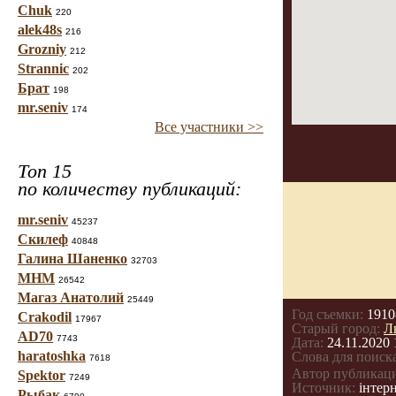
Chuk
220
alek48s
216
Grozniy
212
Strannic
202
Брат
198
mr.seniv
174
Все участники >>
Топ 15
по количеству публикаций:
mr.seniv
45237
Скилеф
40848
Галина Шаненко
32703
МНМ
26542
Магаз Анатолий
25449
Год съемки:
1910
Crakodil
17967
Старый город:
Л
AD70
7743
Дата:
24.11.2020 
haratoshka
Слова для поиска
7618
Автор публикац
Spektor
7249
Источник:
інтерн
Рыбак