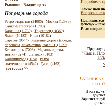
Подробнее о п
Рыковкин Владимир
225
Также полезн
Популярные города
Вопросы и отв
Подпишитесь 
Ретро открытки (24086)
Москва (12939)
фейсбук - на
Санкт-Петербург (11780)
Если понравил
Картины (11730)
Трускавец (10369)
Львов (10183)
Киев (10182)
Саратов (8644)
Железная дорога (поезда,
паровозы, локомотивы, вагоны) (7127)
Предыдуща
Кисловодск (7008)
Медали, ордена,
"
Львів. Пл
значки (6274)
Луганск (5103)
189
Калининград (5074)
Ретро
знаменитости (4542)
Гусев (4162)
все города >>
Остались 
фото
Пусть их ув
другие!
Зарегистрируй
проект