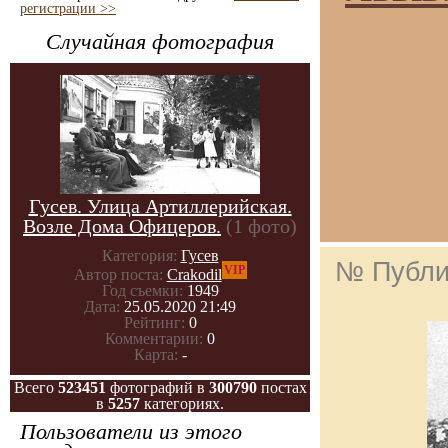
регистрации >>
Случайная фотография
Гусев. Улица Артиллерийская.
Возле Дома Офицеров.
(1 фото)
Категория:
Гусев
№ Публи
VIP
Автор поста:
Crakodil
Год съемки:
1949
Дата:
25.05.2020 21:49
Рейтинг:
0
Комментарии:
0
Карта:
-
Всего
523451
фотографий в
300790
постах
в
5257
категориях.
Пользователи из этого