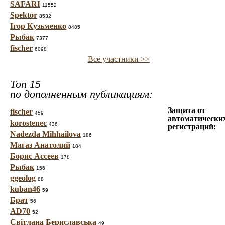
SAFARI
11552
Spektor
8532
Ігор Кузьменко
8485
Рыбак
7377
fischer
6098
Все участники >>
Топ 15
по дополненным публикациям:
Защита от
fischer
459
автоматически
korostenec
436
регистраций:
Nadezda Mihhailova
186
Магаз Анатолий
184
Борис Ассеев
178
Рыбак
156
ggeolog
88
kuban46
59
Брат
56
AD70
52
Світлана Бериславська
49