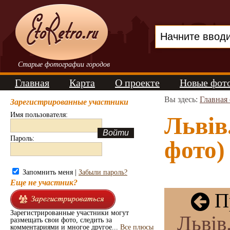
Старые фотографии городов
Главная
Карта
О проекте
Новые фот
Вы здесь:
Главная
Зарегистрированные участники
Имя пользователя:
Львів
Пароль:
фото)
Запомнить меня |
Забыли пароль?
Еще не участник?
П
Зарегистрированные участники могут
Львів
размещать свои фото, следить за
комментариями и многое другое...
Все плюсы