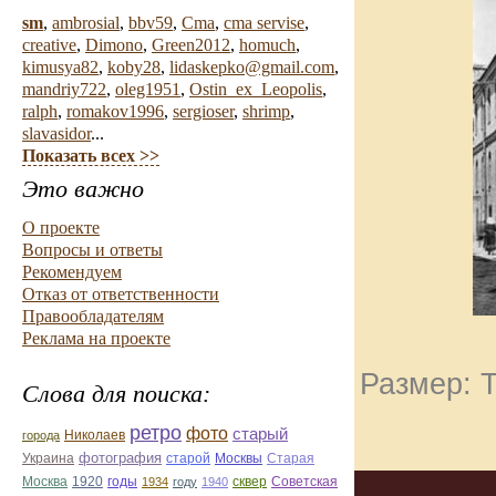
sm
,
ambrosial
,
bbv59
,
Cma
,
cma servise
,
creative
,
Dimono
,
Green2012
,
homuch
,
kimusya82
,
koby28
,
lidaskepko@gmail.com
,
mandriy722
,
oleg1951
,
Ostin_ex_Leopolis
,
ralph
,
romakov1996
,
sergioser
,
shrimp
,
slavasidor
...
Показать всех >>
Это важно
О проекте
Вопросы и ответы
Рекомендуем
Отказ от ответственности
Правообладателям
Реклама на проекте
Размер: Т
Слова для поиска:
ретро
фото
старый
Николаев
города
фотография
Украина
Старая
старой
Москвы
Москва
1920
годы
сквер
1934
году
1940
Советская