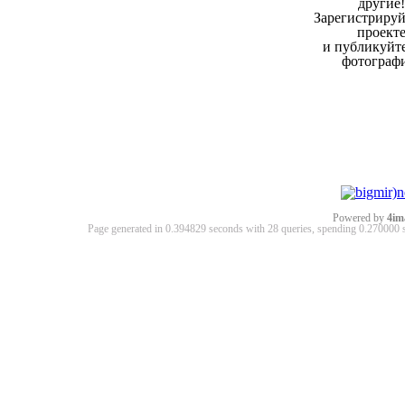
другие!
Зарегистрируй
проект
и публикуйт
фотограф
Powered by
4im
Page generated in 0.394829 seconds with 28 queries, spending 0.27000