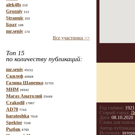
alek48s
216
Grozniy
212
Strannic
202
Брат
198
mr.seniv
174
Все участники >>
Топ 15
по количеству публикаций:
mr.seniv
45211
Скилеф
40848
Галина Шаненко
32703
МНМ
26542
Магаз Анатолий
25449
Crakodil
17967
Год съемки:
1921
AD70
7743
Старый город:
Л
haratoshka
7618
Дата:
08.10.2020 
Слова для поиска
Spektor
7249
Автор публикац
Рыбак
6790
Источник:
інтерн