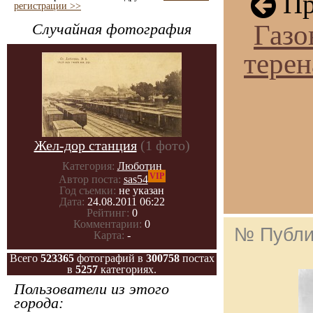
Пр
регистрации >>
Газо
Случайная фотография
терен
Жел-дор станция
(1 фото)
Категория:
Люботин
VIP
Автор поста:
sas54
Год съемки:
не указан
Дата:
24.08.2011 06:22
Рейтинг:
0
Комментарии:
0
№ Публи
Карта:
-
Всего
523365
фотографий в
300758
постах
в
5257
категориях.
Пользователи из этого
города: