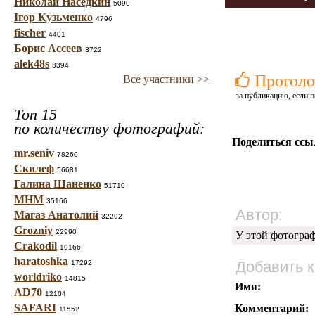
Николай Наседкин
5090
Ігор Кузьменко
4796
fischer
4401
Борис Ассеев
3722
alek48s
3394
Проголо
Все участники >>
за публикацию, если п
Топ 15
по количеству фотографий:
Поделиться ссы
mr.seniv
78260
Скилеф
56681
Галина Шаненко
51710
МНМ
35166
Автор:
Магаз Анатолий
32292
Grozniy
22990
У этой фотогра
Crakodil
19166
haratoshka
Добавить 
17292
worldriko
14815
Имя:
AD70
12104
SAFARI
Комментарий:
11552