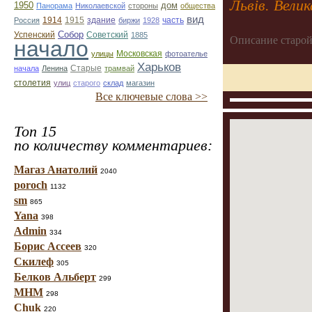
Львів. Велик
1950
дом
Панорама
Николаевской
стороны
общества
вид
1914
1915
здание
Россия
биржи
1928
часть
Собор
Успенский
Советский
1885
Описание старой
начало
улицы
Московская
фотоателье
Харьков
Старые
начала
Ленина
трамвай
столетия
улиц
старого
склад
магазин
Все ключевые слова >>
Топ 15
по количеству комментариев:
Магаз Анатолий
2040
poroch
1132
sm
865
Yana
398
Admin
334
Борис Ассеев
320
Скилеф
305
Белков Альберт
299
МНМ
298
Chuk
220