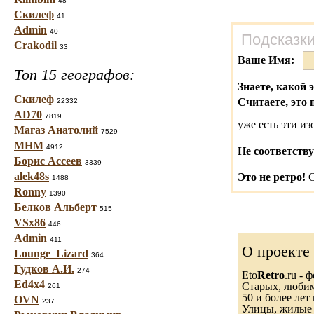
48
Скилеф
41
Admin
40
Подсказки
Crakodil
33
Ваше Имя:
Топ 15 географов:
Знаете, какой 
Скилеф
Считаете, это 
22332
AD70
7819
уже есть эти и
Магаз Анатолий
7529
МНМ
4912
Не соответству
Борис Ассеев
3339
alek48s
Это не ретро!
С
1488
Ronny
1390
Белков Альберт
515
VSx86
446
Admin
411
О проекте
Lounge_Lizard
364
Гудков А.И.
274
Eto
Retro
.ru -
Ed4x4
Старых, любимы
261
50 и более лет 
OVN
237
Улицы, жилые 