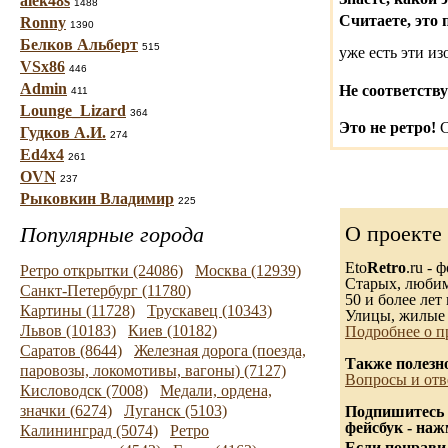
alek48s
1488
Считаете, это 
Ronny
1390
Белков Альберт
515
уже есть эти и
VSx86
446
Admin
Не соответству
411
Lounge_Lizard
364
Это не ретро!
С
Гудков А.И.
274
Ed4x4
261
OVN
237
Рыковкин Владимир
225
О проекте
Популярные города
Eto
Retro
.ru -
Ретро открытки (24086)
Москва (12939)
Старых, любимы
Санкт-Петербург (11780)
50 и более лет 
Картины (11728)
Трускавец (10343)
Улицы, жилые 
Львов (10183)
Киев (10182)
Подробнее о п
Саратов (8644)
Железная дорога (поезда,
Также полезн
паровозы, локомотивы, вагоны) (7127)
Вопросы и отв
Кисловодск (7008)
Медали, ордена,
значки (6274)
Луганск (5103)
Подпишитесь 
фейсбук - на
Калининград (5074)
Ретро
Если понравил