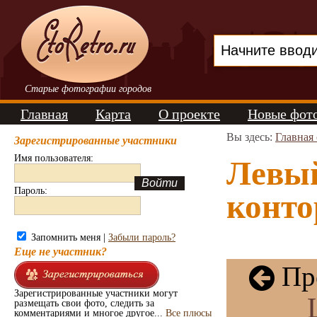
Старые фотографии городов
Главная
Карта
О проекте
Новые фот
Вы здесь:
Главная
Зарегистрированные участники
Имя пользователя:
Левый
Пароль:
конто
Запомнить меня |
Забыли пароль?
Еще не участник?
Пре
Зарегистрированные участники могут
размещать свои фото, следить за
комментариями и многое другое...
Все плюсы