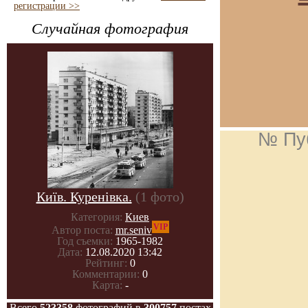
регистрации >>
Случайная фотография
№ Пу
Київ. Куренівка.
(1 фото)
Категория:
Киев
VIP
Автор поста:
mr.seniv
Год съемки:
1965-1982
Дата:
12.08.2020 13:42
Рейтинг:
0
Комментарии:
0
Карта:
-
Всего
523358
фотографий в
300757
постах