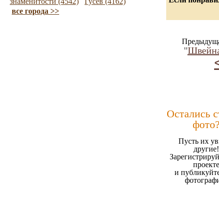
знаменитости (4542)
Гусев (4162)
все города >>
Предыдуща
"
Швейна
Остались 
фото
Пусть их ув
другие!
Зарегистрируй
проект
и публикуйт
фотограф