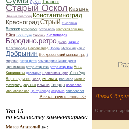
Сумы
Таганрог
Лубны
Старый Оскол
Казань
Константиноград
Нижний Новгород
Стрый
Красноград
Жмеринка
Витебск
автопробег
ретро-авто
Графская пристань
Ейск
Кисловодск
Ессентуки
Саранск
Бородино.ретро
Дисна
Гатчина
Железноводск
Елисаветград
Полоцк
Музейная улица
Добрынин
Воскресенский монастырь
1
мировая
ретро-фото
Комиссариат Земледелия
Ра
Анна
Пречистенка
ретро-открытка
ретро-открытки
Кашинская
Улан-Удэ
Делегация
Прошение к царю
Верхнеудинск
Госад.
ул.Ленина.
Василево
Митино
Тверца
фотограф Добрынин
Ильинка
лесосплав
Ивановская наб
Центр города
откртыка
авиаперелет
Левый берег
Все ключевые слова >>
Топ 15
Описание старой
по количеству комментариев:
Магаз Анатолий
2040