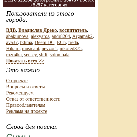
в
5257
категориях.
Пользователи из этого
города:
ВДВ
,
Владислав Дреко
,
воспитатель
,
abakumova
,
alexyaros
,
andr8204
,
Argamak2
,
ava37
,
bdima
,
Deem DC
,
ECh
,
freda
,
Hikaru
,
musicant
,
nevzor1
,
nikofed875
,
rozo4ka
,
sensey
,
shift
,
solombala
...
Показать всех >>
Это важно
О проекте
Вопросы и ответы
Рекомендуем
Отказ от ответственности
Правообладателям
Реклама на проекте
Слова для поиска: