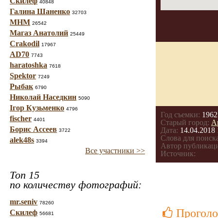
Скилеф
40848
Галина Шаненко
32703
МНМ
26542
Магаз Анатолий
25449
Crakodil
17967
AD70
7743
haratoshka
7618
Spektor
7249
Рыбак
6790
Николай Наседкин
5090
Ігор Кузьменко
4796
Год съемки:
1962
fischer
4401
Старый город:
А
Борис Ассеев
Дата:
14.04.2018 
3722
Слова для поиска
alek48s
3394
Автор публикац
Все участники >>
Источник:
Топ 15
по количеству фотографий:
mr.seniv
78260
Проголо
Скилеф
56681