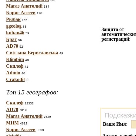
Магаз Анатолий
184
Борис Ассеев
178
Рыбак
156
ggeolog
88
Защита от
kuban46
59
автоматически
регистраций:
Брат
56
AD70
52
Світлана Бериславська
49
Klimbim
48
Скилеф
41
Admin
40
Crakodil
33
Топ 15 географов:
Скилеф
22332
AD70
7819
Подсказки
Магаз Анатолий
7529
МНМ
Ваше Имя:
4912
Борис Ассеев
3339
Знаете, какой 