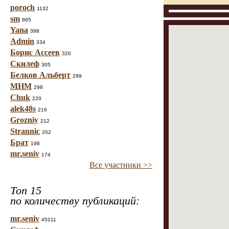
poroch
1132
sm
865
Yana
398
Admin
334
Борис Ассеев
320
Скилеф
305
Белков Альберт
299
МНМ
298
Chuk
220
alek48s
216
Grozniy
212
Strannic
202
Брат
198
mr.seniv
174
Все участники >>
Топ 15
по количеству публикаций:
mr.seniv
45211