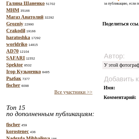
Галина Шаненко
за публикацию, если п
51702
МНМ
35166
Магаз Анатолий
32292
Grozniy
Поделиться ссы
22990
Crakodil
19166
haratoshka
17292
worldriko
14815
AD70
12104
Автор:
SAFARI
11552
Spektor
У этой фотогра
8532
Ігор Кузьменко
8485
Добавить 
Рыбак
7377
fischer
6098
Имя:
Все участники >>
Комментарий:
Топ 15
по дополненным публикациям:
fischer
459
korostenec
436
Nadezda Mihhailova
186