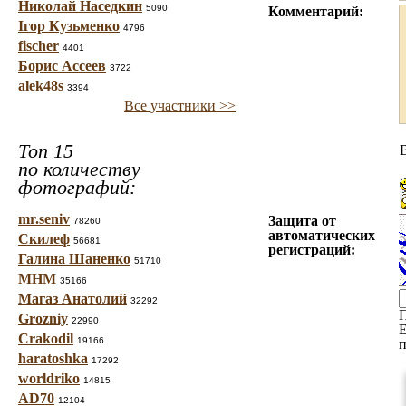
Николай Наседкин
5090
Комментарий:
Ігор Кузьменко
4796
fischer
4401
Борис Ассеев
3722
alek48s
3394
Все участники >>
Топ 15
по количеству
фотографий:
mr.seniv
Защита от
78260
автоматических
Скилеф
56681
регистраций:
Галина Шаненко
51710
МНМ
35166
Магаз Анатолий
32292
Grozniy
22990
Е
Crakodil
19166
п
haratoshka
17292
worldriko
14815
AD70
12104