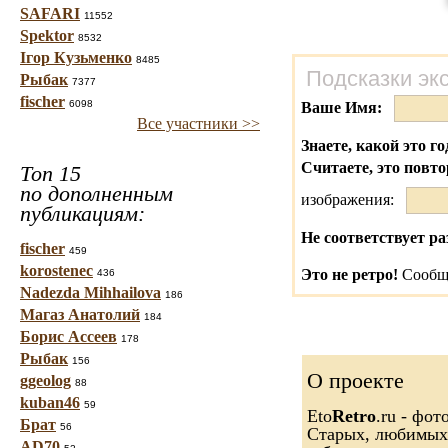
SAFARI
11552
Spektor
8532
Ігор Кузьменко
8485
Подсказки эк
Рыбак
7377
fischer
6098
Ваше Имя:
Все участники >>
Знаете, какой это го
Считаете, это повто
Топ 15
по дополненным
изображения:
публикациям:
Не соответствует ра
fischer
459
korostenec
Это не ретро!
Сообщи
436
Nadezda Mihhailova
186
Магаз Анатолий
184
Борис Ассеев
178
Рыбак
156
О проекте
ggeolog
88
kuban46
59
Eto
Retro
.ru - фо
Брат
56
Старых, любимых..
AD70