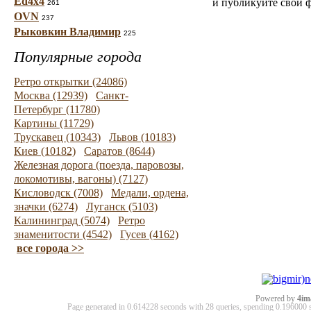
Ed4x4
и публикуйте свои 
261
OVN
237
Рыковкин Владимир
225
Популярные города
Ретро открытки (24086)
Москва (12939)
Санкт-
Петербург (11780)
Картины (11729)
Трускавец (10343)
Львов (10183)
Киев (10182)
Саратов (8644)
Железная дорога (поезда, паровозы,
локомотивы, вагоны) (7127)
Кисловодск (7008)
Медали, ордена,
значки (6274)
Луганск (5103)
Калининград (5074)
Ретро
знаменитости (4542)
Гусев (4162)
все города >>
Powered by
4im
Page generated in 0.614228 seconds with 28 queries, spending 0.19600