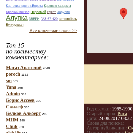
Картезианцев в г.Береза
Красные казармы
Бреский вокзал
Первомай
Букет
Зарубин
Алупка
ЗВЕРИ
ГАЗ-67-420
автомобиль
Бугуруслан
Все ключевые слова >>
Топ 15
по количеству
комментариев:
Магаз Анатолий
2040
poroch
1132
sm
865
Yana
398
Admin
334
Борис Ассеев
320
Скилеф
305
Год съемки:
1985-1990
Белков Альберт
Старый город:
Рига
299
Дата:
24.08.2017 08:32
МНМ
298
Слова для поиска:
Chuk
220
Автор публикации:
С
Отметил на карте:
Ски
alek48s