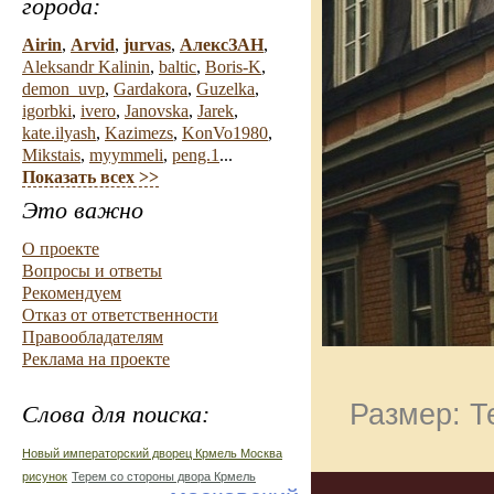
города:
Airin
,
Arvid
,
jurvas
,
АлексЗАН
,
Aleksandr Kalinin
,
baltic
,
Boris-K
,
demon_uvp
,
Gardakora
,
Guzelka
,
igorbki
,
ivero
,
Janovska
,
Jarek
,
kate.ilyash
,
Kazimezs
,
KonVo1980
,
Mikstais
,
myymmeli
,
peng.1
...
Показать всех >>
Это важно
О проекте
Вопросы и ответы
Рекомендуем
Отказ от ответственности
Правообладателям
Реклама на проекте
Размер: Т
Слова для поиска:
Новый императорский дворец Крмель Москва
рисунок
Терем со стороны двора Крмель