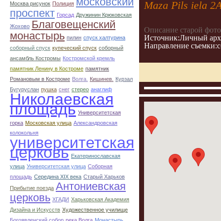
московский
Mazа Pils iela 2
Москва рисунок
Полиция
проспект
Горсад
Дружинин Крюковская
Благовещенский
Жохово
Описание старой фото
монастырь
Источник:Личный арх
пилин
спуск халтурина
Направление съемки:с
соборный спуск
купеческий спуск
соборный
ансамбль Костромы
Костромской кремль
памятник Ленину в Костроме
памятник
Романовым в Костроме
Волга.
Кишинев.
Курзал
Бугуруслан
пушка
снег
стерео
анаглиф
Николаевская
площадь
Университетская
горка
Московская улица
Александровская
колокольня
университетская
церковь
Екатеринославская
улица
Университетская улица
Соборная
площадь
Середина XIX века
Старый Харьков
Антониевская
Прибытие поезда
церковь
ХГАДИ
Харьковская Академия
Дизайна и Искусств
Художественное училище
Богоявленский собор
река Волга
Монастырь