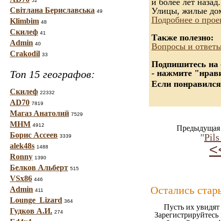
и более лет назад.
52
Світлана Бериславська
Улицы, жилые дом
49
Подробнее о прое
Klimbim
48
Скилеф
41
Также полезно:
Admin
40
Вопросы и ответ
Crakodil
33
Подпишитесь на 
Топ 15 географов:
- нажмите "нрав
Если понравился
Скилеф
22332
AD70
7819
Магаз Анатолий
7529
МНМ
4912
Предыдущая 
Борис Ассеев
"
Pils
3339
<
alek48s
1488
Ronny
1390
Белков Альберт
515
VSx86
446
Остались стар
Admin
411
Lounge_Lizard
364
Пусть их увидят
Гудков А.И.
274
Зарегистрируйтесь 