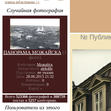
плюсы регистрации >>
Случайная фотография
№ Публи
ПАНОРАМА МОЖАЙСКА
(1
фото)
Категория:
Можайск
Автор поста:
alek48s
Год съемки:
не указан
Дата:
28.06.2013 21:32
Рейтинг:
0
Комментарии:
0
Карта:
-
Всего
523366
фотографий в
300759
постах в
5257
категориях.
Пользователи из этого