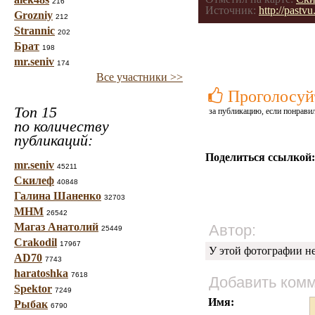
216
Источник:
http://pastv
Grozniy
212
Strannic
202
Брат
198
mr.seniv
174
Все участники >>
Проголосуй
Топ 15
за публикацию, если понравил
по количеству
публикаций:
Поделиться ссылкой:
mr.seniv
45211
Скилеф
40848
Галина Шаненко
32703
МНМ
26542
Магаз Анатолий
Автор:
25449
Crakodil
17967
У этой фотографии н
AD70
7743
haratoshka
7618
Добавить ком
Spektor
7249
Имя:
Рыбак
6790