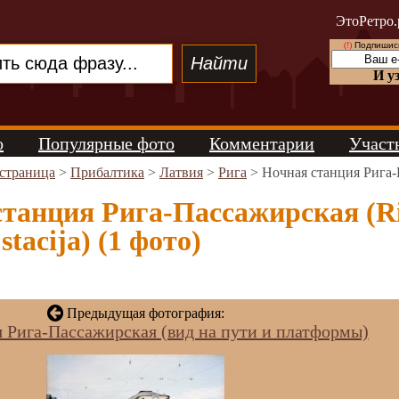
ЭтоРетро.
(!)
Подпишись
И у
о
Популярные фото
Комментарии
Участ
 страница
>
Прибалтика
>
Латвия
>
Рига
> Ночная станция Рига-Па
танция Рига-Пассажирская (Ri
 stacija) (1 фото)
Предыдущая фотография:
я Рига-Пассажирская (вид на пути и платформы)