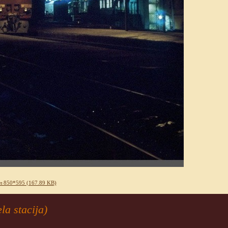
л 850*595 (167.89 KB)
a stacija)