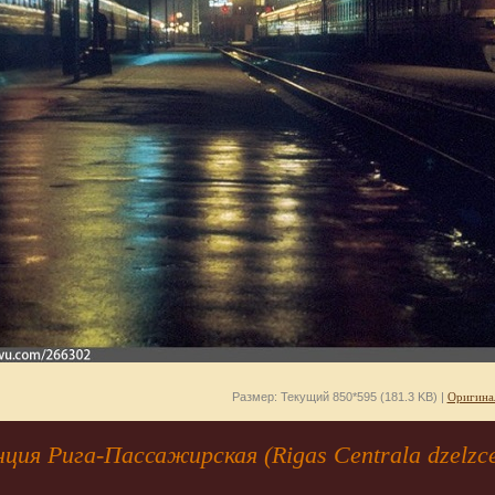
Размер: Текущий 850*595 (181.3 KB) |
Оригина
ция Рига-Пассажирская (Rigas Centrala dzelzcel