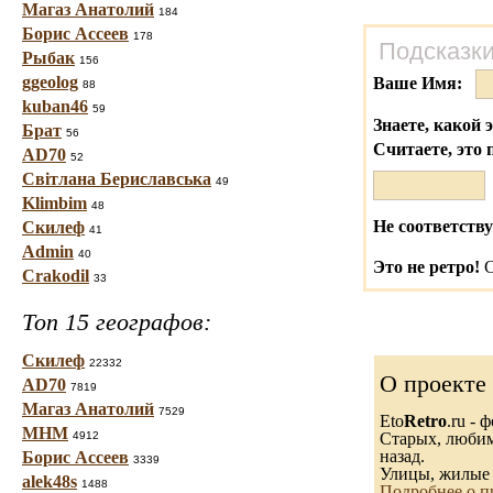
Магаз Анатолий
184
Борис Ассеев
178
Подсказки
Рыбак
156
ggeolog
Ваше Имя:
88
kuban46
59
Знаете, какой 
Брат
56
Считаете, это 
AD70
52
Світлана Бериславська
49
Klimbim
48
Не соответству
Скилеф
41
Admin
40
Это не ретро!
С
Crakodil
33
Топ 15 географов:
Скилеф
22332
О проекте
AD70
7819
Магаз Анатолий
7529
Eto
Retro
.ru -
МНМ
4912
Старых, любимы
назад.
Борис Ассеев
3339
Улицы, жилые 
alek48s
1488
Подробнее о п