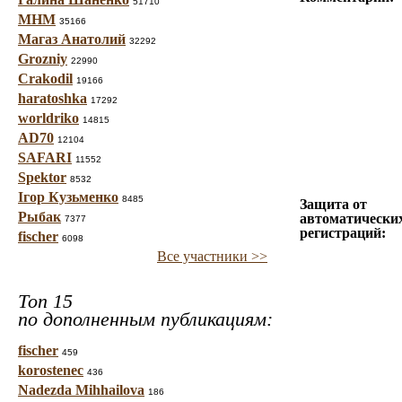
51710
МНМ
35166
Магаз Анатолий
32292
Grozniy
22990
Crakodil
19166
haratoshka
17292
worldriko
14815
AD70
12104
SAFARI
11552
Spektor
8532
Ігор Кузьменко
8485
Защита от
Рыбак
автоматически
7377
регистраций:
fischer
6098
Все участники >>
Топ 15
по дополненным публикациям:
fischer
459
korostenec
436
Nadezda Mihhailova
186