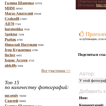
Отметил на карте
Галина Шаненко
32703
Источник:
http:/
МНМ
26542
Магаз Анатолий
25449
Crakodil
17967
AD70
7743
haratoshka
7618
Проголо
Spektor
7249
Рыбак
за публикацию, если п
6790
Николай Наседкин
5090
Ігор Кузьменко
4796
Поделиться ссы
fischer
4401
Борис Ассеев
3722
alek48s
3394
Все участники >>
Автор:
У этой фотогра
Топ 15
по количеству фотографий:
Добавить 
mr.seniv
78260
Имя:
Скилеф
56681
Комментарий:
Галина Шаненко