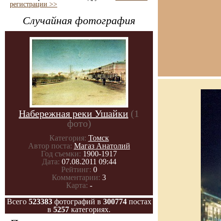
регистрации >>
Случайная фотография
Набережная реки Ушайки
(1
фото)
Категория:
Томск
Автор поста:
Магаз Анатолий
Год съемки:
1900-1917
Дата:
07.08.2011 09:44
Рейтинг:
0
Комментарии:
3
Карта:
-
Всего
523383
фотографий в
300774
постах
в
5257
категориях.