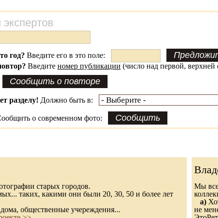
 экспертов
это год?
Введите его в это поле:
повтор?
Введите
номер публикации
(число над первой, верхней 
ет разделу!
Должно быть в:
ообщить о современном фото:
Влад
 фотографии старых городов.
Мы все
х... таких, какими они были 20, 30, 50 и более лет
колле
а)
Хот
дома, общественные учереждения...
не мен
роекте >>
ЭтоРет