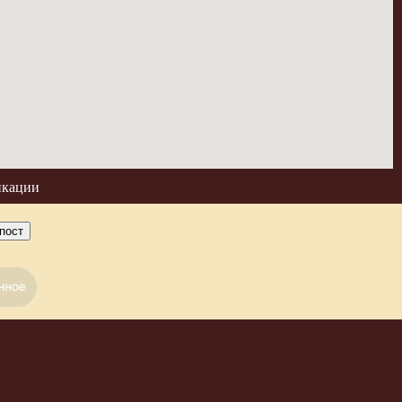
икации
пост