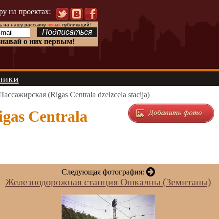
ру на проектах:
 на нашу рассылку
новых
публикаций!
знавай о них первым!
ники
ссажирская (Rigas Centrala dzelzcela stacija)
gas Centrala
Следующая фотография:
Железнодорожная станция Ошкалны (Земитаны)