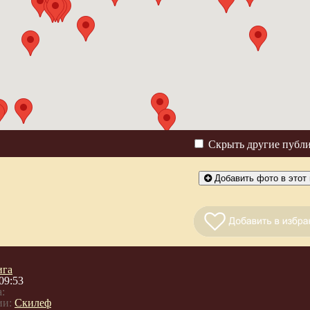
Скрыть другие публ
Добавить фото в этот 
ига
09:53
:
ии:
Скилеф