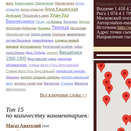
фото
Комиссариат Земледелия
Пречистенка
ретро-
Описание старой
Видземе 1 418 4 
Анна Кашинская
открытка
ретро-открытки
Рига 1 074 4 1 79
Улан-Удэ
Делегация
Прошение к царю
Московский поез
Верхнеудинск
Госад.
ул.Ленина.
Василево
Митино
Автор:station-mas
Тверца
Источник:
http:/
фотограф Добрынин
Ильинка
лесосплав
Адрес точки съе
Ивановская наб
Центр города
откртыка
авиаперелет
Направление съе
летчик Васильев
правобережье
солдаты первой
мировой
фотопавильон
Купеческий особняк
лабаз
Весьегонск
конец19века
День Победы
срочно!
1900-1909
Ярославская улица
народная
обсерватория.
старые фото г.Гусь-Хрустальный
Старые фото Гусь-Хрустальный
покровская церковь
Лёвшино
витебск площадь свободы
витебск кировский
мост
витебск синий дом
Магнитная
Станица
Магнитка
Магнитогорск
Все ключевые слова >>
Топ 15
по количеству комментариев:
Магаз Анатолий
2040