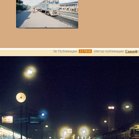
№ Публикации:
157816
(Автор публикации:
Скилеф
)