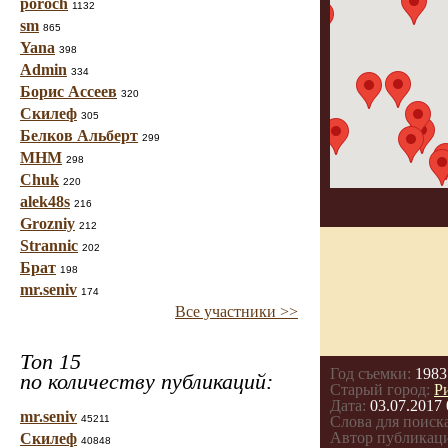
poroch
1132
sm
865
Yana
398
Admin
334
Борис Ассеев
320
Скилеф
305
Белков Альберт
299
МНМ
298
Chuk
220
alek48s
216
Grozniy
212
Strannic
202
Брат
198
mr.seniv
174
Все участники >>
Топ 15
Год съемки:
1983
по количеству публикаций:
Старый город:
Р
Дата:
03.07.2017 
mr.seniv
45211
Слова для поиска
Автор публикац
Скилеф
40848