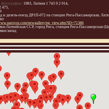
 фотографии:
1983, Латвия 1 743 9 2 914,
2 475,
9
д и дизель-поезд ДР1П-072 на станции Рига-Пассажирская, Латви
ter
/www.parovoz.com/newgallery/pg_view.php?ID=71386
мки:Латвийская ССР, город Рига, станция Рига-Пассажирская (Ц
мки:запад