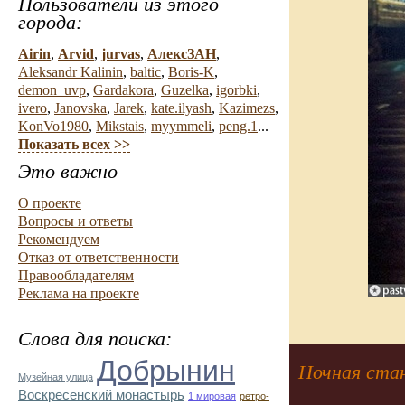
Пользователи из этого
города:
Airin
,
Arvid
,
jurvas
,
АлексЗАН
,
Aleksandr Kalinin
,
baltic
,
Boris-K
,
demon_uvp
,
Gardakora
,
Guzelka
,
igorbki
,
ivero
,
Janovska
,
Jarek
,
kate.ilyash
,
Kazimezs
,
KonVo1980
,
Mikstais
,
myymmeli
,
peng.1
...
Показать всех >>
Это важно
О проекте
Вопросы и ответы
Рекомендуем
Отказ от ответственности
Правообладателям
Реклама на проекте
Слова для поиска:
Добрынин
Ночная стан
Музейная улица
Воскресенский монастырь
1 мировая
ретро-