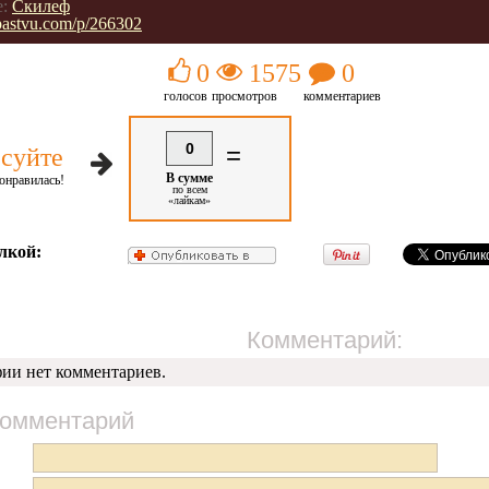
:
Скилеф
/pastvu.com/p/266302
0
1575
0
голосов
просмотров
комментариев
0
=
суйте
В сумме
онравилась!
по всем
«лайкам»
лкой:
Комментарий:
фии нет комментариев.
комментарий