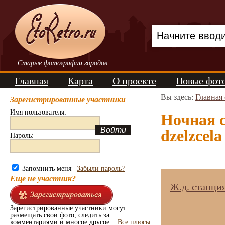
Старые фотографии городов
Главная
Карта
О проекте
Новые фот
Вы здесь:
Главная
Зарегистрированные участники
Имя пользователя:
Ночная с
dzelzcela
Пароль:
Запомнить меня |
Забыли пароль?
Еще не участник?
Ж.д. станци
Зарегистрированные участники могут
размещать свои фото, следить за
комментариями и многое другое...
Все плюсы