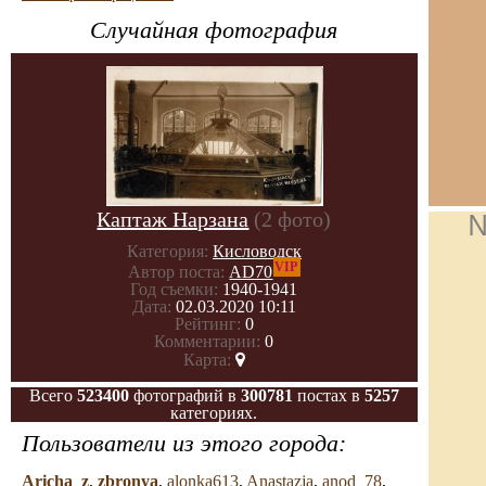
Случайная фотография
Каптаж Нарзана
(2 фото)
№
Категория:
Кисловодск
VIP
Автор поста:
AD70
Год съемки:
1940-1941
Дата:
02.03.2020 10:11
Рейтинг:
0
Комментарии:
0
Карта:
Всего
523400
фотографий в
300781
постах в
5257
категориях.
Пользователи из этого города:
Aricha_z
,
zbronya
,
alonka613
,
Anastazja
,
anod_78
,