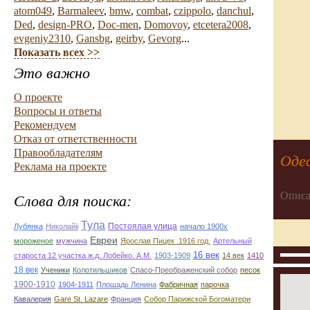
atom049
,
Barmaleev
,
bmw
,
combat
,
czippolo
,
danchul
,
Ded
,
design-PRO
,
Doc-men
,
Domovoy
,
etcetera2008
,
evgeniy2310
,
Gansbg
,
geirby
,
Gevorg
...
Показать всех >>
Это важно
О проекте
Вопросы и ответы
Рекомендуем
Отказ от ответственности
Правообладателям
Одес
Реклама на проекте
Описа
Слова для поиска:
Тула
Постоялая улица
Лубянка
Николайii
начало 1900х
Евреи
мороженое
мужчина
Ярослав Пицек .1916 год.
Артельный
16 век
староста 12 участка ж.д. Лобейко. А.М.
1903-1909
14 век
1410
18 век
Ученики
Колотильшиков
Спасо-Преображенский собор
песок
1900-1910
1904-1911
Плошадь Ленина
Фабричная
парочка
Кавалерия
Gare St. Lazare
Франция
Собор Парижской Богоматери