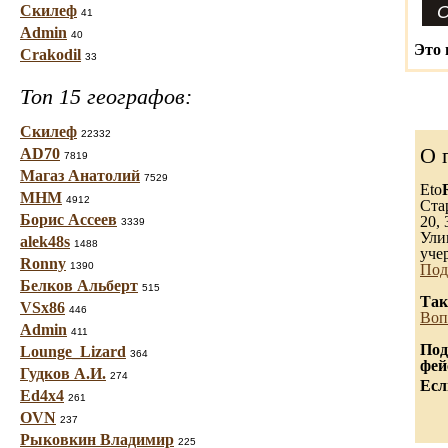
Скилеф
41
Admin
40
Это 
Crakodil
33
Топ 15 географов:
Скилеф
22332
О 
AD70
7819
Магаз Анатолий
7529
Eto
МНМ
4912
Ста
Борис Ассеев
20, 
3339
Ули
alek48s
1488
уче
Ronny
1390
Под
Белков Альберт
515
Так
VSx86
446
Воп
Admin
411
Под
Lounge_Lizard
364
фей
Гудков А.И.
274
Есл
Ed4x4
261
OVN
237
Рыковкин Владимир
225