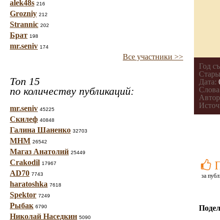
alek48s
216
Grozniy
212
Strannic
202
Брат
198
mr.seniv
174
Все участники >>
Год с
Стары
Топ 15
Дата:
по количеству публикаций:
Слова
Автор
Источ
mr.seniv
45225
Скилеф
40848
Галина Шаненко
32703
МНМ
26542
Магаз Анатолий
25449
Crakodil
17967
AD70
7743
за публ
haratoshka
7618
Spektor
7249
Рыбак
6790
Подел
Николай Наседкин
5090