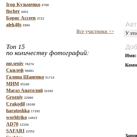
Ігор Кузьменко
4796
fischer
4401
Борис Ассеев
3722
Авт
alek48s
3394
Все участники >>
У это
Топ 15
Доб
по количеству фотографий:
Имя:
mr.seniv
78274
Комм
Скилеф
56681
Галина Шаненко
51714
МНМ
35166
Магаз Анатолий
32292
Grozniy
22990
Crakodil
19166
haratoshka
17292
worldriko
14815
AD70
12104
SAFARI
11552
Защи