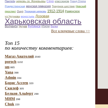
Сена
Пантео́н
церковь св. Женевьевы
классицизм
Гранд Опера
женская гимназия
Рождественская
Траурное шествие
Невский
1912-1914
Раменское
проспект
Оцуп
Троицкая церковь
Лозовая
ул.Чугунова
моностырь
Харьковская область
Купянск
Изюм
Волчанск
Чугуев
Валки
Все ключевые слова >>
Топ 15
по количеству комментариев:
Магаз Анатолий
2040
poroch
1132
sm
865
Yana
398
Admin
334
Борис Ассеев
320
Скилеф
305
Белков Альберт
299
МНМ
298
Chuk
220