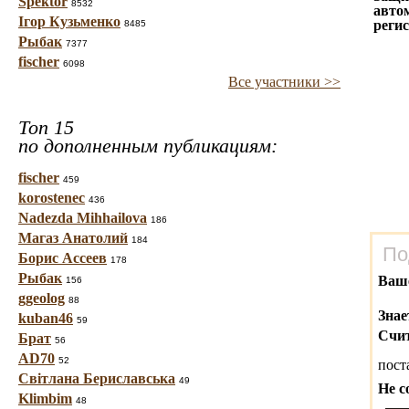
Spektor
8532
авто
Ігор Кузьменко
реги
8485
Рыбак
7377
fischer
6098
Все участники >>
Топ 15
по дополненным публикациям:
fischer
459
korostenec
436
Nadezda Mihhailova
186
Магаз Анатолий
184
По
Борис Ассеев
178
Рыбак
Ваш
156
ggeolog
88
Знае
kuban46
59
Счит
Брат
56
AD70
52
пост
Світлана Бериславська
49
Не с
Klimbim
48