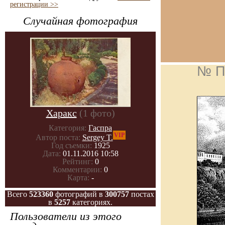
регистрации >>
Случайная фотография
№ П
Харакс
(1 фото)
Категория:
Гаспра
VIP
Автор поста:
Sergey T.
Год съемки:
1925
Дата:
01.11.2016 10:58
Рейтинг:
0
Комментарии:
0
Карта:
-
Всего
523360
фотографий в
300757
постах
в
5257
категориях.
Пользователи из этого