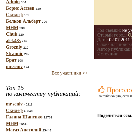
Admin
334
Борис Ассеев
320
Скилеф
305
Белков Альберт
299
МНМ
298
Год съемки:
не у
Chuk
Старый город:
О
220
Дата:
02.07.2011 
alek48s
216
Слова для поиска
Grozniy
212
Автор публикац
Strannic
Источник:
202
Брат
198
mr.seniv
174
Все участники >>
Топ 15
Проголо
по количеству публикаций:
за публикацию, если п
mr.seniv
45211
Скилеф
40848
Поделиться ссы
Галина Шаненко
32703
МНМ
26542
Магаз Анатолий
25449