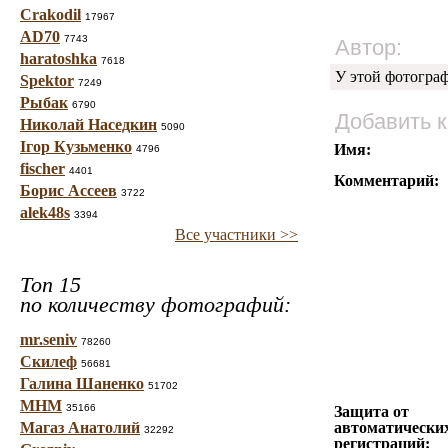
Crakodil
17967
AD70
7743
Автор:
haratoshka
7618
У этой фотогра
Spektor
7249
Рыбак
6790
Добавить 
Николай Наседкин
5090
Ігор Кузьменко
Имя:
4796
fischer
4401
Комментарий:
Борис Ассеев
3722
alek48s
3394
Все участники >>
Топ 15
по количеству фотографий:
mr.seniv
78260
Скилеф
56681
Галина Шаненко
51702
МНМ
35166
Защита от
Магаз Анатолий
автоматически
32292
регистраций: