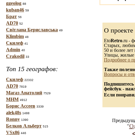
ggeolog
88
kuban46
59
Брат
56
AD70
52
О проекте
Світлана Бериславська
49
Klimbim
48
Eto
Retro
.ru -
Скилеф
41
Старых, любимы
Admin
50 и более лет 
40
Улицы, жилые 
Crakodil
33
Подробнее о п
Топ 15 географов:
Также полезн
Вопросы и отв
Скилеф
22332
Подпишитесь 
AD70
7819
фейсбук - на
Магаз Анатолий
7529
Если понравил
МНМ
4912
Борис Ассеев
3339
alek48s
1488
Ronny
Предыдуща
1390
"
Од
Белков Альберт
515
VSx86
446