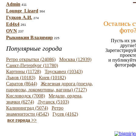
Admin
411
Lounge_Lizard
364
Гудков А.И.
274
Остались 
Ed4x4
261
фото
OVN
237
Рыковкин Владимир
225
Пусть их ув
другие!
Популярные города
Зарегистрируй
проект
Ретро открытки (24086)
Москва (12939)
и публикуйт
фотограф
Санкт-Петербург (11780)
Картины (11728)
Трускавец (10343)
Львов (10183)
Киев (10182)
Саратов (8644)
Железная дорога (поезда,
паровозы, локомотивы, вагоны) (7127)
Кисловодск (7008)
Медали, ордена,
значки (6274)
Луганск (5103)
Калининград (5074)
Ретро
знаменитости (4542)
Гусев (4162)
все города >>