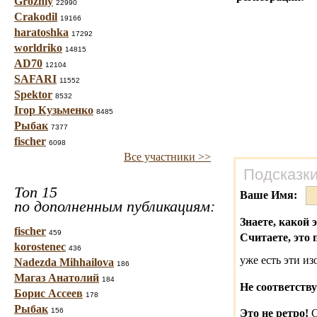
Grozniy
22990
Crakodil
19166
haratoshka
17292
worldriko
14815
AD70
12104
SAFARI
11552
Spektor
8532
Ігор Кузьменко
8485
Рыбак
7377
fischer
6098
Все участники >>
Подсказки
Топ 15
Ваше Имя:
по дополненным публикациям:
Знаете, какой 
fischer
459
Считаете, это 
korostenec
436
уже есть эти и
Nadezda Mihhailova
186
Магаз Анатолий
184
Не соответству
Борис Ассеев
178
Рыбак
156
Это не ретро!
С