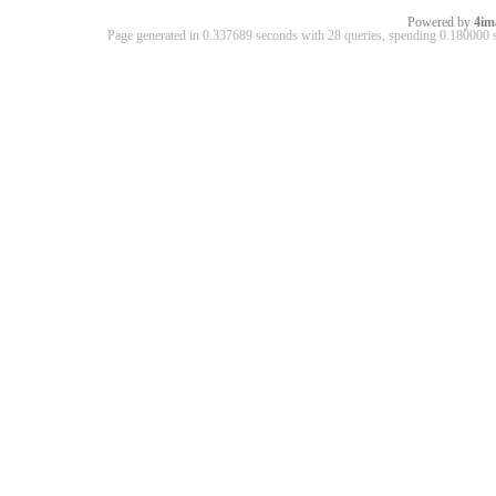
Powered by
4im
Page generated in 0.337689 seconds with 28 queries, spending 0.18000