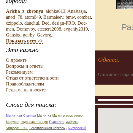
города:
Aricha_z
,
zbronya
,
alonka613
,
Anastazja
,
anod_78
,
atom049
,
Barmaleev
,
bmw
,
combat
,
czippolo
,
danchul
,
Ded
,
design-PRO
,
Doc-
Ра
men
,
Domovoy
,
etcetera2008
,
evgeniy2310
,
Gansbg
,
geirby
,
Gevorg
...
Показать всех >>
Это важно
Одесса.
О проекте
Вопросы и ответы
Рекомендуем
Описание старой
Отказ от ответственности
Правообладателям
Реклама на проекте
Слова для поиска:
Магнитная
Станица
Магнитка
Магнитогорск
озеро
Марупес
лодочная станция
Главпочта
Фабрика
"Аврора". 1965
Богоявленская церковь
Дмитровский