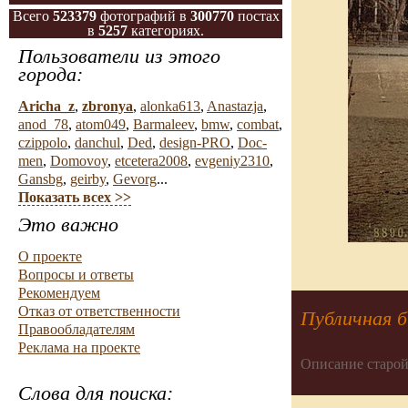
Всего
523379
фотографий в
300770
постах
в
5257
категориях.
Пользователи из этого
города:
Aricha_z
,
zbronya
,
alonka613
,
Anastazja
,
anod_78
,
atom049
,
Barmaleev
,
bmw
,
combat
,
czippolo
,
danchul
,
Ded
,
design-PRO
,
Doc-
men
,
Domovoy
,
etcetera2008
,
evgeniy2310
,
Gansbg
,
geirby
,
Gevorg
...
Показать всех >>
Это важно
О проекте
Вопросы и ответы
Рекомендуем
Отказ от ответственности
Публичная б
Правообладателям
Реклама на проекте
Описание старой
Слова для поиска: