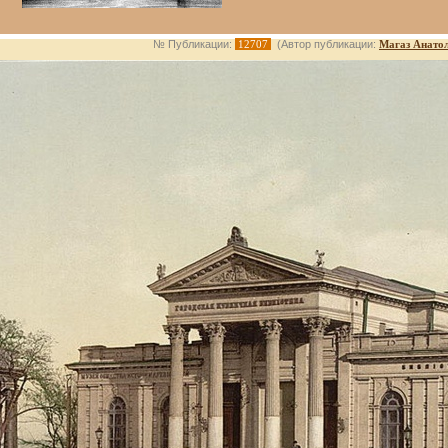
№ Публикации:
12707
(Автор публикации:
Магаз Анато