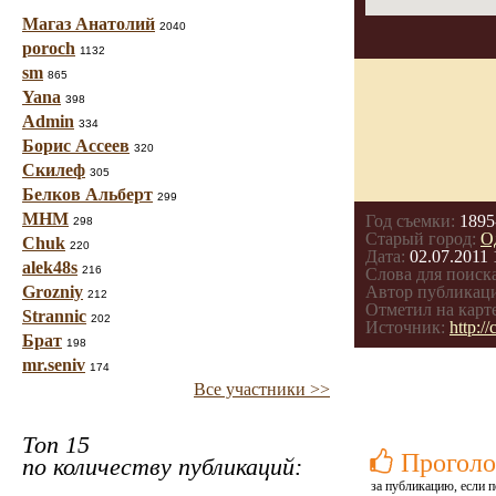
Магаз Анатолий
2040
poroch
1132
sm
865
Yana
398
Admin
334
Борис Ассеев
320
Скилеф
305
Белков Альберт
299
МНМ
Год съемки:
1895
298
Старый город:
О
Chuk
220
Дата:
02.07.2011 
alek48s
216
Слова для поиска
Grozniy
Автор публикац
212
Отметил на карте
Strannic
202
Источник:
http:/
Брат
198
mr.seniv
174
Все участники >>
Топ 15
Проголо
по количеству публикаций:
за публикацию, если п