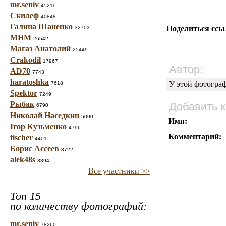
mr.seniv
45211
Скилеф
40848
Галина Шаненко
Поделиться ссы
32703
МНМ
26542
Магаз Анатолий
25449
Crakodil
17967
Автор:
AD70
7743
haratoshka
У этой фотогра
7618
Spektor
7249
Рыбак
Добавить 
6790
Николай Наседкин
5090
Имя:
Ігор Кузьменко
4796
Комментарий:
fischer
4401
Борис Ассеев
3722
alek48s
3394
Все участники >>
Топ 15
по количеству фотографий:
mr.seniv
78260