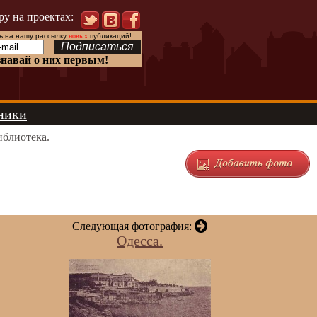
ру на проектах:
 на нашу рассылку
новых
публикаций!
знавай о них первым!
ники
блиотека.
Следующая фотография:
Одесса.