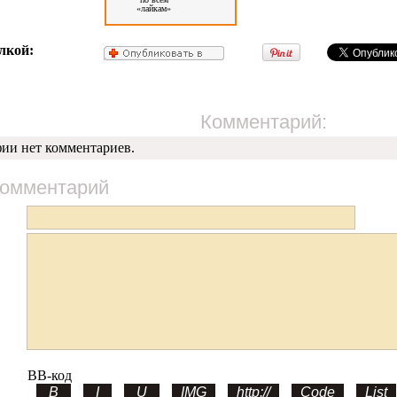
«лайкам»
лкой:
Комментарий:
фии нет комментариев.
комментарий
BB-код