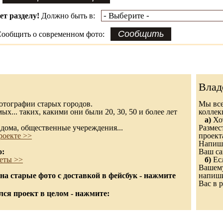
ет разделу!
Должно быть в:
ообщить о современном фото:
Влад
 фотографии старых городов.
Мы все
х... таких, какими они были 20, 30, 50 и более лет
колле
а)
Хот
дома, общественные учереждения...
Размес
роекте >>
проект
Напиши
о:
Ваш са
еты >>
б)
Есл
Вашему
а старые фото с доставкой в фейсбук - нажмите
напиши
Вас в р
ся проект в целом - нажмите: