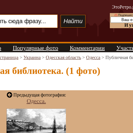
ЭтоРетро.
(!)
Подпишись
И у
о
Популярные фото
Комментарии
Участ
 страница
>
Украина
>
Одесская область
>
Одесса
> Публичная би
я библиотека. (1 фото)
Предыдущая фотография:
Одесса.