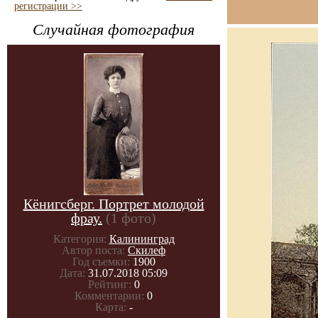
регистрации >>
Случайная фотография
Кёнигсберг. Портрет молодой
фрау.
(1 фото)
Категория:
Калининград
Автор поста:
Скилеф
Год съемки:
1900
Дата:
31.07.2018 05:09
Рейтинг:
0
Комментарии:
0
Карта:
-