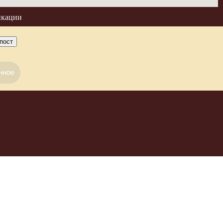
икации
пост