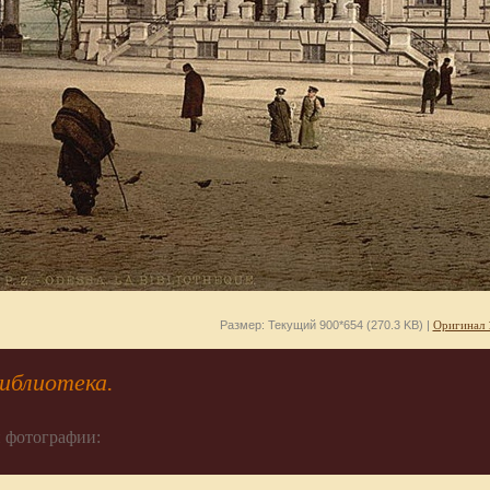
Размер: Текущий 900*654 (270.3 KB) |
Оригинал 
иблиотека.
 фотографии: