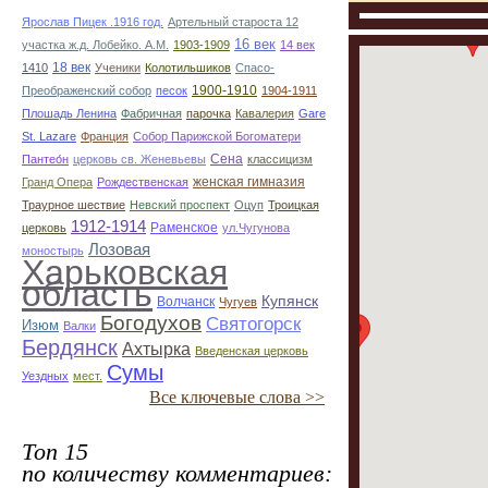
Ярослав Пицек .1916 год.
Артельный староста 12
16 век
участка ж.д. Лобейко. А.М.
1903-1909
14 век
18 век
1410
Ученики
Колотильшиков
Спасо-
1900-1910
Преображенский собор
песок
1904-1911
Плошадь Ленина
Фабричная
парочка
Кавалерия
Gare
St. Lazare
Франция
Собор Парижской Богоматери
Сена
Пантео́н
церковь св. Женевьевы
классицизм
женская гимназия
Гранд Опера
Рождественская
Траурное шествие
Невский проспект
Оцуп
Троицкая
1912-1914
Раменское
церковь
ул.Чугунова
Лозовая
моностырь
Харьковская
область
Купянск
Волчанск
Чугуев
Богодухов
Святогорск
Изюм
Валки
Бердянск
Ахтырка
Введенская церковь
Сумы
Уездных
мест.
Все ключевые слова >>
Топ 15
по количеству комментариев: