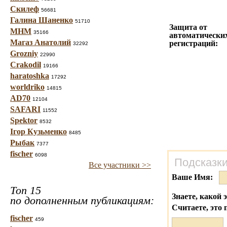
Скилеф
56681
Галина Шаненко
51710
Защита от
МНМ
35166
автоматически
Магаз Анатолий
регистраций:
32292
Grozniy
22990
Crakodil
19166
haratoshka
17292
worldriko
14815
AD70
12104
SAFARI
11552
Spektor
8532
Ігор Кузьменко
8485
Рыбак
7377
fischer
6098
Подсказки
Все участники >>
Ваше Имя:
Топ 15
Знаете, какой 
по дополненным публикациям:
Считаете, это 
fischer
459