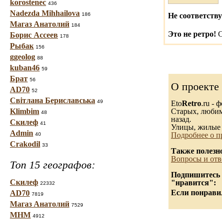
korostenec
436
Nadezda Mihhailova
186
Не соответству
Магаз Анатолий
184
Это не ретро!
С
Борис Ассеев
178
Рыбак
156
ggeolog
88
kuban46
59
Брат
56
О проекте
AD70
52
Світлана Бериславська
49
Eto
Retro
.ru -
Klimbim
Старых, любимы
48
назад.
Скилеф
41
Улицы, жилые 
Admin
Подробнее о п
40
Crakodil
33
Также полезн
Вопросы и отв
Топ 15 географов:
Подпишитесь н
Скилеф
"нравится":
22332
Если понравил
AD70
7819
Магаз Анатолий
7529
МНМ
4912