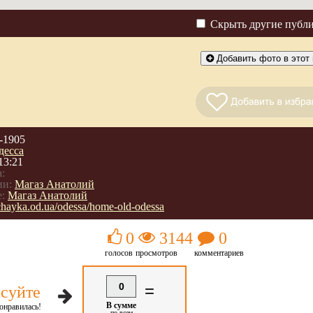
Скрыть другие публ
Добавить фото в этот 
-1905
десса
13:21
:
ии:
Магаз Анатолий
:
Магаз Анатолий
/chayka.od.ua/odessa/home-old-odessa
0
3144
0
голосов
просмотров
комментариев
0
=
суйте
В сумме
онравилась!
по всем