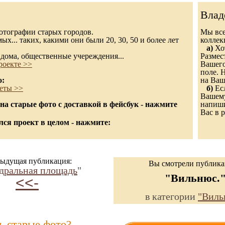
Влад
 фотографии старых городов.
Мы все
х... таких, какими они были 20, 30, 50 и более лет
колле
а)
Хот
дома, общественные учереждения...
Размес
роекте >>
Вашего
поле. 
о:
на Ваш
еты >>
б)
Есл
Вашему
а старые фото с доставкой в фейсбук - нажмите
напиши
Вас в р
ся проект в целом - нажмите:
ыдущая публикация:
Вы смотрели публик
дральная площадь
"
"Вильнюс.
<<-
в категории
"Виль
ь старые фото?