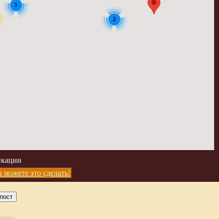
3
2
икации
 можете это сделать!
пост