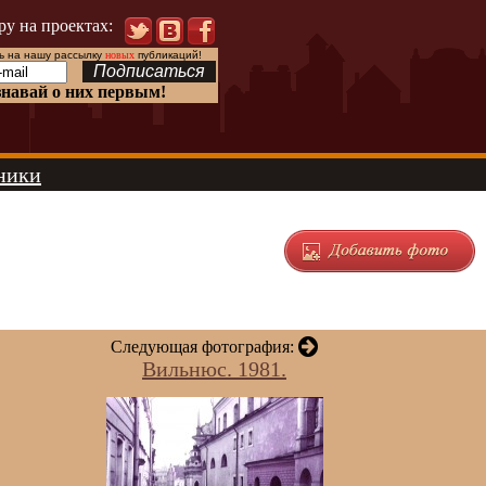
ру на проектах:
 на нашу рассылку
новых
публикаций!
знавай о них первым!
ники
Следующая фотография:
Вильнюс. 1981.