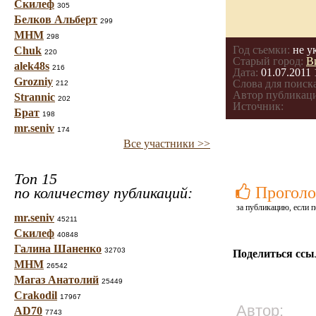
Скилеф
305
Белков Альберт
299
МНМ
298
Год съемки:
не у
Chuk
220
Старый город:
В
alek48s
216
Дата:
01.07.2011 
Grozniy
Слова для поиска
212
Автор публикац
Strannic
202
Источник:
Брат
198
mr.seniv
174
Все участники >>
Топ 15
Проголо
по количеству публикаций:
за публикацию, если п
mr.seniv
45211
Скилеф
40848
Галина Шаненко
32703
Поделиться ссы
МНМ
26542
Магаз Анатолий
25449
Crakodil
17967
Автор:
AD70
7743