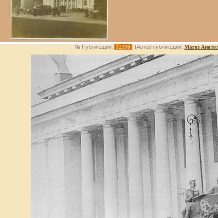
№ Публикации:
12396
(Автор публикации:
Магаз Анато