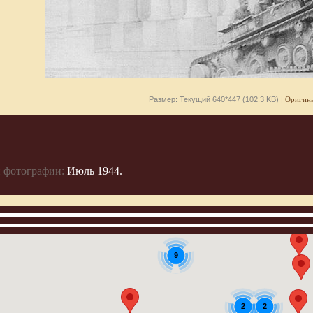
Размер: Текущий 640*447 (102.3 KB) |
Оригина
 фотографии:
Июль 1944.
9
2
2