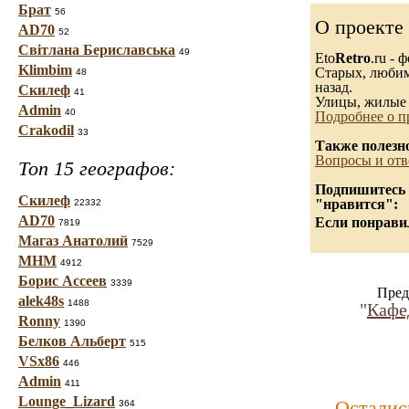
Брат
56
О проекте
AD70
52
Світлана Бериславська
49
Eto
Retro
.ru -
Klimbim
Старых, любимы
48
назад.
Скилеф
41
Улицы, жилые 
Admin
40
Подробнее о п
Crakodil
33
Также полезн
Вопросы и отв
Топ 15 географов:
Подпишитесь н
Скилеф
"нравится":
22332
AD70
Если понравил
7819
Магаз Анатолий
7529
МНМ
4912
Борис Ассеев
3339
Пред
alek48s
1488
"
Кафе
Ronny
1390
Белков Альберт
515
VSx86
446
Admin
411
Lounge_Lizard
Осталис
364