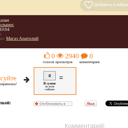
казан
ильнюс
10:04
:
ии:
Магаз Анатолий
0
2940
0
голосов
просмотров
комментариев
0
=
суйте
В сумме
онравилась!
по всем
«лайкам»
лкой:
Комментарий: