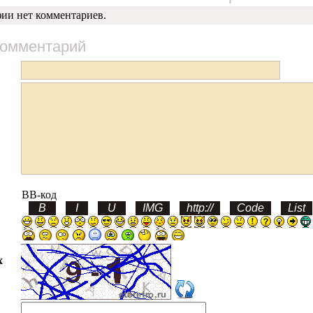
фии нет комментариев.
комментарий
BB-код
х