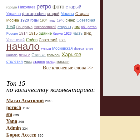
ретро
фото
старый
Николаев
города
фотография
Украина
Старая
старой
Москвы
Москва
1920
годы
сквер
1934
году
1940
Советская
1950
дом
Панорама
Николаевской
стороны
общества
вид
1914
1915
здание
Россия
биржи
1928
часть
Собор
Успенский
Советский
1885
начало
улицы
Московская
фотоателье
Харьков
Старые
начала
Ленина
трамвай
столетия
улиц
старого
склад
магазин
Все ключевые слова >>
Топ 15
по количеству комментариев:
Магаз Анатолий
2040
poroch
1132
sm
865
Yana
398
Admin
334
Борис Ассеев
320