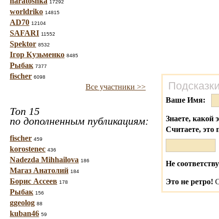
haratoshka
17292
worldriko
14815
AD70
12104
SAFARI
11552
Spektor
8532
Ігор Кузьменко
8485
Рыбак
7377
fischer
6098
Подсказки
Все участники >>
Ваше Имя:
Топ 15
Знаете, какой 
по дополненным публикациям:
Считаете, это 
fischer
459
korostenec
436
Nadezda Mihhailova
186
Не соответству
Магаз Анатолий
184
Борис Ассеев
Это не ретро!
С
178
Рыбак
156
ggeolog
88
kuban46
59