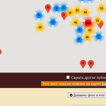
5
9
12
23
82
14
5
25
2
41
299
14
5
67
2
28
6
Скрыть другие публ
Этот пост пока не отмечен на карте!
Вы
Добавить фото в этот 