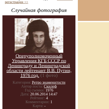
регистрации >>
Случайная фотография
Оперуполномоченный
Управления КГБ СССР по
Ленинграду и Ленинградской
области лейтенант В.В. Путин,
1976 год.
(1 фото)
Категория:
Ретро знаменитости
Автор поста:
Скилеф
Год съемки:
1976
Дата:
20.06.2014 14:47
Рейтинг:
4
Комментарии:
1
Карта:
-