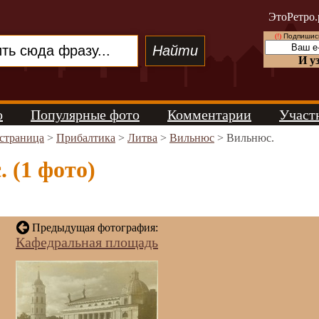
ЭтоРетро.
(!)
Подпишись
И у
о
Популярные фото
Комментарии
Участ
 страница
>
Прибалтика
>
Литва
>
Вильнюс
> Вильнюс.
 (1 фото)
Предыдущая фотография:
Кафедральная площадь