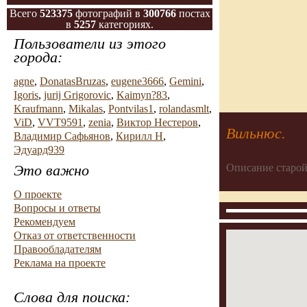
Всего
523375
фотографий в
300766
постах
в
5257
категориях.
Пользователи из этого
города:
agne
,
DonatasBruzas
,
eugene3666
,
Gemini
,
Igoris
,
jurij Grigorovic
,
Kaimyn?83
,
Kraufmann
,
Mikalas
,
Pontvilas1
,
rolandasmlt
,
ViD
,
VVT9591
,
zenia
,
Виктор Нестеров
,
Вильнюс.
Владимир Сафьянов
,
Кирилл Н
,
Эдуард939
Это важно
Описание старой
О проекте
Вопросы и ответы
Рекомендуем
Отказ от ответственности
Правообладателям
Реклама на проекте
Слова для поиска: