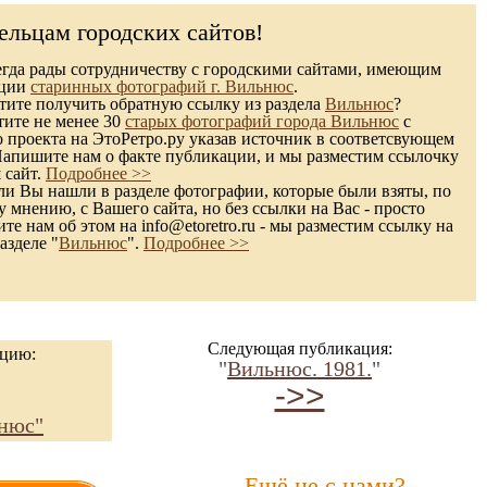
ельцам городских сайтов!
гда рады сотрудничеству с городскими сайтами, имеющим
кции
старинных фотографий г. Вильнюс
.
ите получить обратную ссылку из раздела
Вильнюс
?
тите не менее 30
старых фотографий города Вильнюс
с
 проекта на ЭтоРетро.ру указав источник в соответсвующем
Напишите нам о факте публикации, и мы разместим ссылочку
 сайт.
Подробнее >>
и Вы нашли в разделе фотографии, которые были взяты, по
 мнению, с Вашего сайта, но без ссылки на Вас - просто
те нам об этом на info@etoretro.ru - мы разместим ссылку на
азделе "
Вильнюс
".
Подробнее >>
Следующая публикация:
ацию:
"
Вильнюс. 1981.
"
"
->>
нюс"
Ещё не с нами?