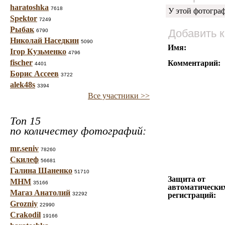
haratoshka
7618
У этой фотогра
Spektor
7249
Рыбак
Добавить 
6790
Николай Наседкин
5090
Имя:
Ігор Кузьменко
4796
fischer
Комментарий:
4401
Борис Ассеев
3722
alek48s
3394
Все участники >>
Топ 15
по количеству фотографий:
mr.seniv
78260
Скилеф
56681
Галина Шаненко
51710
Защита от
МНМ
35166
автоматически
Магаз Анатолий
32292
регистраций:
Grozniy
22990
Crakodil
19166