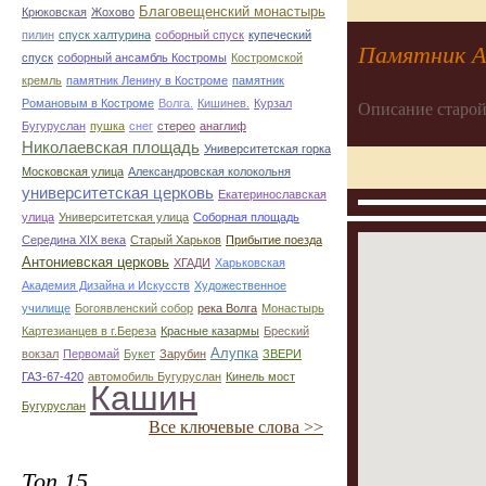
Благовещенский монастырь
Крюковская
Жохово
пилин
спуск халтурина
соборный спуск
купеческий
Памятник А
спуск
соборный ансамбль Костромы
Костромской
кремль
памятник Ленину в Костроме
памятник
Романовым в Костроме
Волга.
Кишинев.
Курзал
Описание старой
Бугуруслан
пушка
снег
стерео
анаглиф
Николаевская площадь
Университетская горка
Московская улица
Александровская колокольня
университетская церковь
Екатеринославская
улица
Университетская улица
Соборная площадь
Середина XIX века
Старый Харьков
Прибытие поезда
Антониевская церковь
ХГАДИ
Харьковская
Академия Дизайна и Искусств
Художественное
училище
Богоявленский собор
река Волга
Монастырь
Картезианцев в г.Береза
Красные казармы
Бреский
Алупка
вокзал
Первомай
Букет
Зарубин
ЗВЕРИ
ГАЗ-67-420
автомобиль Бугуруслан
Кинель мост
Кашин
Бугуруслан
Все ключевые слова >>
Топ 15