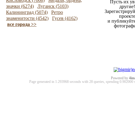
Кисловодск (7008)
Медали, ордена,
Пусть их ув
значки (6274)
Луганск (5103)
другие!
Зарегистрируй
Калининград (5074)
Ретро
проект
знаменитости (4542)
Гусев (4162)
и публикуйт
все города >>
фотограф
Powered by
4im
Page generated in 1.293968 seconds with 28 queries, spending 0.90200