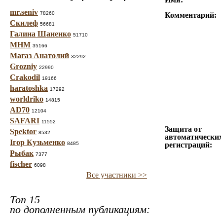
mr.seniv
78260
Комментарий:
Скилеф
56681
Галина Шаненко
51710
МНМ
35166
Магаз Анатолий
32292
Grozniy
22990
Crakodil
19166
haratoshka
17292
worldriko
14815
AD70
12104
SAFARI
11552
Защита от
Spektor
8532
автоматически
Ігор Кузьменко
8485
регистраций:
Рыбак
7377
fischer
6098
Все участники >>
Топ 15
по дополненным публикациям: