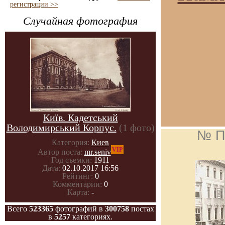
регистрации >>
Случайная фотография
Київ. Кадетський
Володимирський Корпус.
(1 фото)
№ П
Категория:
Киев
VIP
Автор поста:
mr.seniv
Год съемки:
1911
Дата:
02.10.2017 16:56
Рейтинг:
0
Комментарии:
0
Карта:
-
Всего
523365
фотографий в
300758
постах
в
5257
категориях.