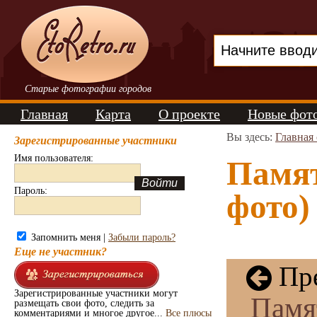
Старые фотографии городов
Главная
Карта
О проекте
Новые фот
Вы здесь:
Главная
Зарегистрированные участники
Имя пользователя:
Памят
Пароль:
фото)
Запомнить меня |
Забыли пароль?
Еще не участник?
Пре
Зарегистрированные участники могут
Памя
размещать свои фото, следить за
комментариями и многое другое...
Все плюсы