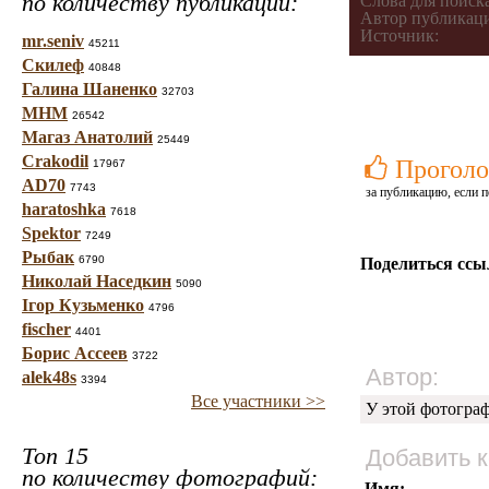
по количеству публикаций:
Слова для поиска
Автор публикац
Источник:
mr.seniv
45211
Скилеф
40848
Галина Шаненко
32703
МНМ
26542
Магаз Анатолий
25449
Crakodil
Проголо
17967
AD70
7743
за публикацию, если п
haratoshka
7618
Spektor
7249
Рыбак
6790
Поделиться ссы
Николай Наседкин
5090
Ігор Кузьменко
4796
fischer
4401
Борис Ассеев
3722
Автор:
alek48s
3394
Все участники >>
У этой фотогра
Топ 15
Добавить 
по количеству фотографий:
Имя: