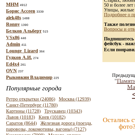
Старых, любимы
МНМ
50 и более лет 
4912
Улицы, жилые 
Борис Ассеев
3339
Подробнее о п
alek48s
1488
Ronny
Также полезн
1390
Вопросы и отв
Белков Альберт
515
VSx86
Подпишитесь 
446
фейсбук - на
Admin
411
Если понравил
Lounge_Lizard
364
Гудков А.И.
274
Ed4x4
261
OVN
237
Предыдуща
Рыковкин Владимир
225
"
Памят
Ма
Популярные города
Ретро открытки (24086)
Москва (12939)
Санкт-Петербург (11780)
Картины (11728)
Трускавец (10343)
Львов (10183)
Киев (10182)
Остались 
Саратов (8644)
Железная дорога (поезда,
фото
паровозы, локомотивы, вагоны) (7127)