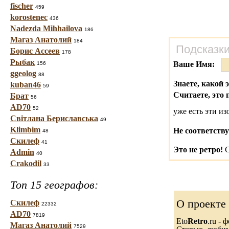
fischer
459
korostenec
436
Nadezda Mihhailova
186
Магаз Анатолий
184
Подсказки
Борис Ассеев
178
Рыбак
Ваше Имя:
156
ggeolog
88
Знаете, какой 
kuban46
59
Считаете, это 
Брат
56
AD70
52
уже есть эти и
Світлана Бериславська
49
Klimbim
Не соответству
48
Скилеф
41
Это не ретро!
С
Admin
40
Crakodil
33
Топ 15 географов:
О проекте
Скилеф
22332
AD70
7819
Eto
Retro
.ru -
Магаз Анатолий
7529