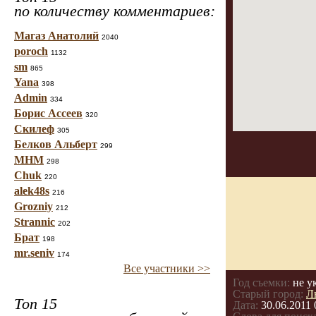
по количеству комментариев:
Магаз Анатолий
2040
poroch
1132
sm
865
Yana
398
Admin
334
Борис Ассеев
320
Скилеф
305
Белков Альберт
299
МНМ
298
Chuk
220
alek48s
216
Grozniy
212
Strannic
202
Брат
198
mr.seniv
174
Все участники >>
Год съемки:
не у
Старый город:
Л
Топ 15
Дата:
30.06.2011 