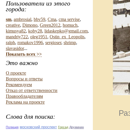
Пользователи из этого
города:
sm
,
ambrosial
,
bbv59
,
Cma
,
cma servise
,
creative
,
Dimono
,
Green2012
,
homuch
,
kimusya82
,
koby28
,
lidaskepko@gmail.com
,
mandriy722
,
oleg1951
,
Ostin_ex_Leopolis
,
ralph
,
romakov1996
,
sergioser
,
shrimp
,
slavasidor
...
Показать всех >>
Это важно
О проекте
Вопросы и ответы
Рекомендуем
Отказ от ответственности
Правообладателям
Реклама на проекте
Ра
Слова для поиска:
московский проспект
Полиция
Горсад
Дружинин