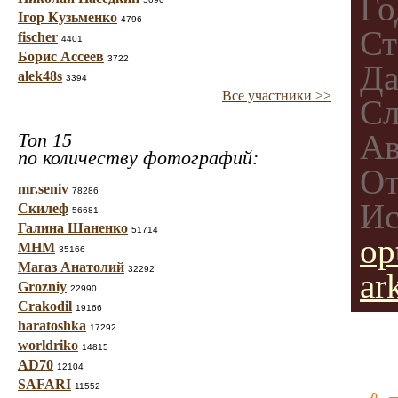
Го
Ігор Кузьменко
4796
Ст
fischer
4401
Борис Ассеев
3722
Да
alek48s
3394
Все участники >>
Сл
Ав
Топ 15
по количеству фотографий:
От
mr.seniv
78286
Ис
Скилеф
56681
Галина Шаненко
51714
op
МНМ
35166
Магаз Анатолий
32292
ar
Grozniy
22990
Crakodil
19166
haratoshka
17292
worldriko
14815
AD70
12104
SAFARI
11552