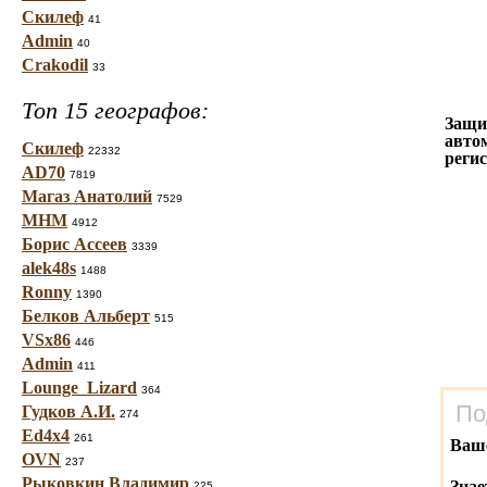
Скилеф
41
Admin
40
Crakodil
33
Топ 15 географов:
Защи
авто
Скилеф
22332
реги
AD70
7819
Магаз Анатолий
7529
МНМ
4912
Борис Ассеев
3339
alek48s
1488
Ronny
1390
Белков Альберт
515
VSx86
446
Admin
411
Lounge_Lizard
364
По
Гудков А.И.
274
Ed4x4
261
Ваш
OVN
237
Рыковкин Владимир
Знае
225