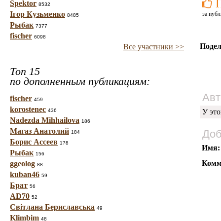
Spektor
8532
Ігор Кузьменко
за публ
8485
Рыбак
7377
fischer
6098
Подел
Все участники >>
Топ 15
по дополненным публикациям:
Авт
fischer
459
korostenec
436
У это
Nadezda Mihhailova
186
Магаз Анатолий
Доб
184
Борис Ассеев
178
Имя:
Рыбак
156
Комм
ggeolog
88
kuban46
59
Брат
56
AD70
52
Світлана Бериславська
49
Klimbim
48