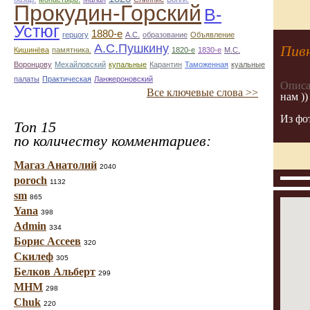
Прокудин-Горский
В-
Устюг
1880-е
герцогу
А.С.
образование
Объявление
А.С.Пушкину
Пив
Кишинёва
памятника.
1820-е
1830-е
М.С.
Воронцову
Мехайловский
купальные
Карантин
Таможенная
куальные
палаты
Практическая
Ланжероновский
Описа
Все ключевые слова >>
нам ))
Из фо
Топ 15
по количеству комментариев:
Магаз Анатолий
2040
poroch
1132
sm
865
Yana
398
Admin
334
Борис Ассеев
320
Скилеф
305
Белков Альберт
299
МНМ
298
Chuk
220