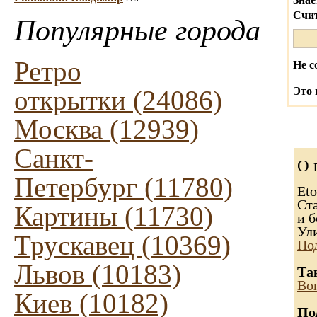
Счит
Популярные города
Ретро
Не с
открытки (24086)
Это 
Москва (12939)
Санкт-
О 
Петербург (11780)
Eto
Ста
Картины (11730)
и б
Ул
Трускавец (10369)
По
Львов (10183)
Та
Во
Киев (10182)
По