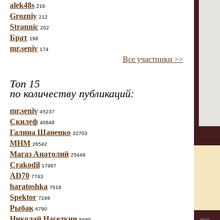
alek48s
216
Grozniy
212
Strannic
202
Брат
198
mr.seniv
174
Все участники >>
Топ 15
по количеству публикаций:
mr.seniv
45237
Скилеф
40848
Галина Шаненко
32703
МНМ
26542
Магаз Анатолий
25449
Crakodil
17967
AD70
7743
haratoshka
7618
Spektor
7249
Рыбак
6790
Николай Наседкин
5090