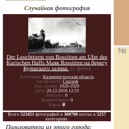
Случайная фотография
№ 
Der Leuchtturm von Rossitten am Ufer des
Kurischen Haffs Маяк Rossitten на берегу
Куршского залива.
(1 фото)
Категория:
Калининградская область
Автор поста:
Скилеф
Год съемки:
1920-1929
Дата:
20.12.2016 12:33
Рейтинг:
0
Комментарии:
0
Карта:
Всего
523451
фотографий в
300790
постах в
5257
категориях.
Пользователи из этого города: