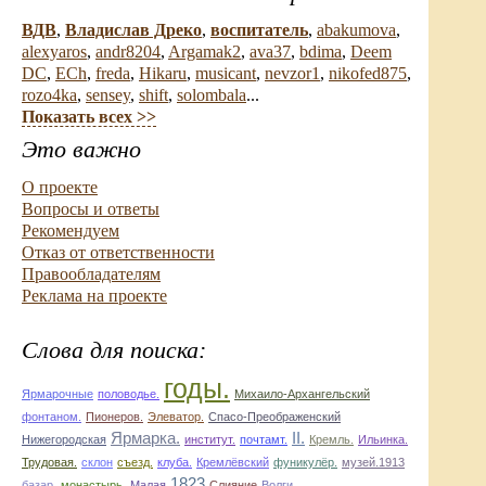
ВДВ
,
Владислав Дреко
,
воспитатель
,
abakumova
,
alexyaros
,
andr8204
,
Argamak2
,
ava37
,
bdima
,
Deem
DC
,
ECh
,
freda
,
Hikaru
,
musicant
,
nevzor1
,
nikofed875
,
rozo4ka
,
sensey
,
shift
,
solombala
...
Показать всех >>
Это важно
О проекте
Вопросы и ответы
Рекомендуем
Отказ от ответственности
Правообладателям
Реклама на проекте
Слова для поиска:
годы.
Ярмарочные
половодье.
Михаило-Архангельский
фонтаном.
Пионеров.
Элеватор.
Спасо-Преображенский
Ярмарка.
II.
Нижегородская
институт.
почтамт.
Кремль.
Ильинка.
Трудовая.
склон
съезд.
клуба.
Кремлёвский
фуникулёр.
музей.1913
1823
базар.
монастырь.
Малая
Слияние
Волги.