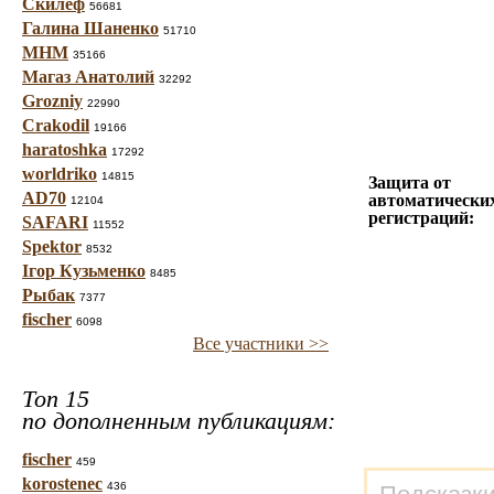
Скилеф
56681
Галина Шаненко
51710
МНМ
35166
Магаз Анатолий
32292
Grozniy
22990
Crakodil
19166
haratoshka
17292
worldriko
14815
Защита от
AD70
автоматически
12104
регистраций:
SAFARI
11552
Spektor
8532
Ігор Кузьменко
8485
Рыбак
7377
fischer
6098
Все участники >>
Топ 15
по дополненным публикациям:
fischer
459
korostenec
436