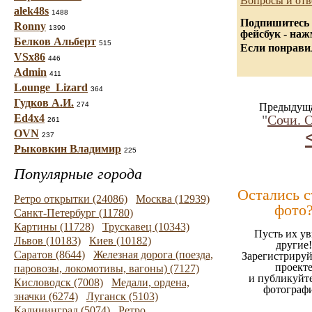
Вопросы и отв
alek48s
1488
Подпишитесь 
Ronny
1390
фейсбук - на
Белков Альберт
515
Если понравил
VSx86
446
Admin
411
Lounge_Lizard
364
Гудков А.И.
274
Предыдуща
Ed4x4
"
Сочи. 
261
OVN
237
Рыковкин Владимир
225
Популярные города
Остались 
Ретро открытки (24086)
Москва (12939)
фото
Санкт-Петербург (11780)
Картины (11728)
Трускавец (10343)
Пусть их ув
Львов (10183)
Киев (10182)
другие!
Саратов (8644)
Железная дорога (поезда,
Зарегистрируй
проект
паровозы, локомотивы, вагоны) (7127)
и публикуйт
Кисловодск (7008)
Медали, ордена,
фотограф
значки (6274)
Луганск (5103)
Калининград (5074)
Ретро