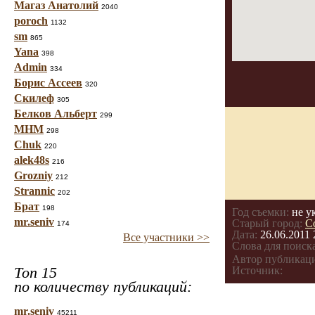
Магаз Анатолий
2040
poroch
1132
sm
865
Yana
398
Admin
334
Борис Ассеев
320
Скилеф
305
Белков Альберт
299
МНМ
298
Chuk
220
alek48s
216
Grozniy
212
Strannic
202
Брат
198
Год съемки:
не у
mr.seniv
Старый город:
С
174
Дата:
26.06.2011 
Все участники >>
Слова для поиска
Автор публикац
Топ 15
Источник:
по количеству публикаций:
mr.seniv
45211