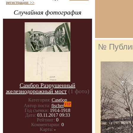
регистрации >>
Случайная фотография
№ Публи
Самбор Разрушенный
железнодорожный мост
(1 фото)
Категория:
Самбор
VIP
Автор поста:
fischer
Год съемки:
1914-1918
Дата:
03.11.2017 09:33
Рейтинг:
0
Комментарии:
0
Карта:
-