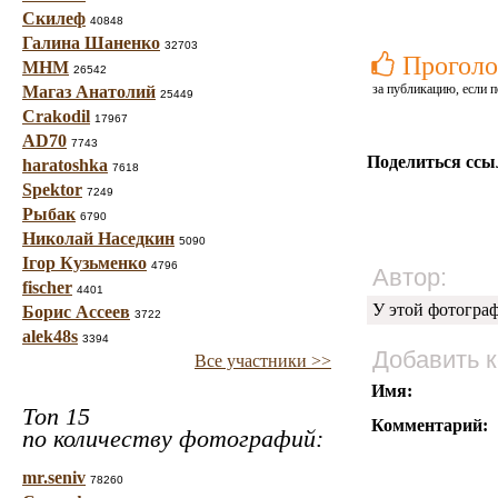
Скилеф
40848
Галина Шаненко
32703
Проголо
МНМ
26542
за публикацию, если п
Магаз Анатолий
25449
Crakodil
17967
AD70
7743
Поделиться ссы
haratoshka
7618
Spektor
7249
Рыбак
6790
Николай Наседкин
5090
Ігор Кузьменко
4796
Автор:
fischer
4401
У этой фотогра
Борис Ассеев
3722
alek48s
3394
Добавить 
Все участники >>
Имя:
Топ 15
Комментарий:
по количеству фотографий:
mr.seniv
78260