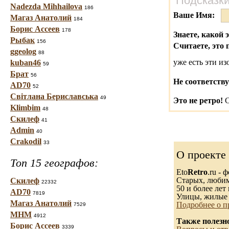
Подсказки
Nadezda Mihhailova
186
Ваше Имя:
Магаз Анатолий
184
Борис Ассеев
178
Знаете, какой 
Рыбак
156
Считаете, это 
ggeolog
88
уже есть эти и
kuban46
59
Брат
56
Не соответству
AD70
52
Світлана Бериславська
49
Это не ретро!
С
Klimbim
48
Скилеф
41
Admin
40
Crakodil
33
О проекте
Топ 15 географов:
Eto
Retro
.ru -
Старых, любимы
Скилеф
22332
50 и более лет 
AD70
7819
Улицы, жилые 
Магаз Анатолий
Подробнее о п
7529
МНМ
4912
Также полезн
Борис Ассеев
3339