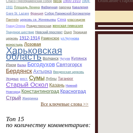
Описание старой
1900-1910
Спасо-Преображенский собор
песок
1904-
1911
Плошадь Ленина
Фабричная
парочка
Кавалерия
Gare St. Lazare
Франция
Собор Парижской Богоматери
Сена
Пантео́н
церковь св. Женевьевы
классицизм
женская гимназия
Гранд Опера
Рождественская
Траурное шествие
Невский проспект
Оцуп
Троицкая
1912-1914
Раменское
церковь
ул.Чугунова
Лозовая
моностырь
Харьковская
область
Купянск
Волчанск
Чугуев
Богодухов
Святогорск
Изюм
Валки
Бердянск
Ахтырка
Введенская церковь
Сумы
Таганрог
Лубны
Уездных
мест.
Старый Оскол
Казань
Нижний
Константиноград
Красноград
Новгород
Стрый
Жмеринка
Все ключевые слова >>
Топ 15
по количеству комментариев: