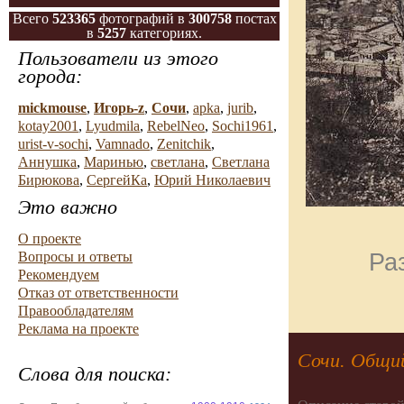
Всего
523365
фотографий в
300758
постах
в
5257
категориях.
Пользователи из этого
города:
mickmouse
,
Игорь-z
,
Сочи
,
apka
,
jurib
,
kotay2001
,
Lyudmila
,
RebelNeo
,
Sochi1961
,
urist-v-sochi
,
Vamnado
,
Zenitchik
,
Аннушка
,
Маринью
,
светлана
,
Светлана
Бирюкова
,
СергейКа
,
Юрий Николаевич
Это важно
О проекте
Ра
Вопросы и ответы
Рекомендуем
Отказ от ответственности
Правообладателям
Реклама на проекте
Сочи. Общий
Слова для поиска: