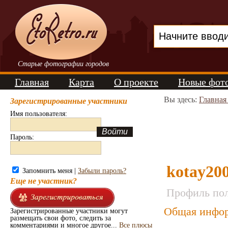
Старые фотографии городов
Главная
Карта
О проекте
Новые фот
Вы здесь:
Главная
Зарегистрированные участники
Имя пользователя:
Пароль:
kotay20
Запомнить меня |
Забыли пароль?
Еще не участник?
Профиль пол
Общая инфор
Зарегистрированные участники могут
размещать свои фото, следить за
комментариями и многое другое...
Все плюсы