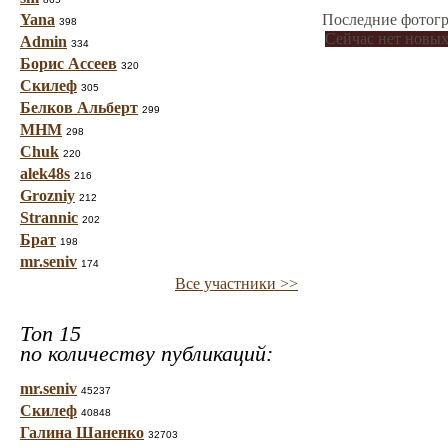
Yana
Последние фотогр
398
Сейчас нет новых
Admin
334
Борис Ассеев
320
Скилеф
305
Белков Альберт
299
МНМ
298
Chuk
220
alek48s
216
Grozniy
212
Strannic
202
Брат
198
mr.seniv
174
Все участники >>
Топ 15
по количеству публикаций:
mr.seniv
45237
Скилеф
40848
Галина Шаненко
32703