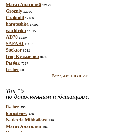
Магаз Анатолий
32292
Grozniy
22990
Crakodil
19166
haratoshka
17292
worldriko
14815
AD70
12104
SAFARI
11552
Spektor
8532
Ігор Кузьменко
8485
Рыбак
7377
fischer
6098
Все участники >>
Топ 15
по дополненным публикациям:
fischer
459
korostenec
436
Nadezda Mihhailova
186
Магаз Анатолий
184