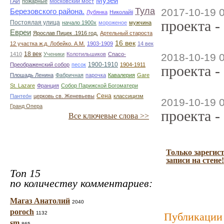
Музей
ГАИ
пожарные
Московский мост
Тула
2017-10-19 
Березовского района.
Лубянка
Николайii
проекта -
Постоялая улица
начало 1900х
мороженое
мужчина
Евреи
Ярослав Пицек .1916 год.
Артельный староста
16 век
12 участка ж.д. Лобейко. А.М.
1903-1909
14 век
18 век
1410
Ученики
Колотильшиков
Спасо-
2018-10-19 
1900-1910
Преображенский собор
песок
1904-1911
проекта -
Плошадь Ленина
Фабричная
парочка
Кавалерия
Gare
St. Lazare
Франция
Собор Парижской Богоматери
Сена
Пантео́н
церковь св. Женевьевы
классицизм
2019-10-19 
Гранд Опера
проекта -
Все ключевые слова >>
Только зарегис
записи на стене!
Топ 15
по количеству комментариев:
Магаз Анатолий
2040
poroch
1132
Публикации 
sm
865