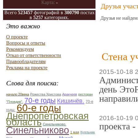
Карта:
-
Друзья учас
Всего
523457
фотографий в
300790
постах
в
5257
категориях.
Друзья не найден
Это важно
О проекте
Вопросы и ответы
Рекомендуем
Стена у
Отказ от ответственности
Правообладателям
Реклама на проекте
2015-10-18 
Админист
Слова для поиска:
день ЭтоР
начало 20века
Рожества Христова
Аракчеев
ресторан
направили
70-е годы
Кишинёв.
70-е
"Пловдив".
60-е годы
годы.
Днепропетровская
2016-10-19 
область
проекта -
Синельниково.
Синельниково
1 мая
Куяльник