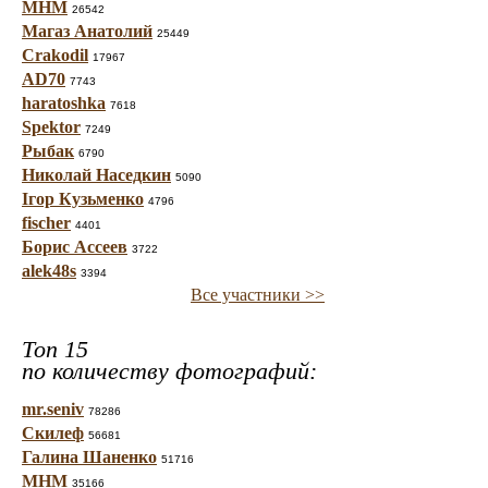
МНМ
26542
Магаз Анатолий
25449
Crakodil
17967
AD70
7743
haratoshka
7618
Spektor
7249
Рыбак
6790
Николай Наседкин
5090
Ігор Кузьменко
4796
fischer
4401
Борис Ассеев
3722
alek48s
3394
Все участники >>
Топ 15
по количеству фотографий:
mr.seniv
78286
Скилеф
56681
Галина Шаненко
51716
МНМ
35166