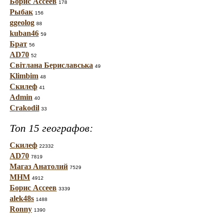
Борис Ассеев
178
Рыбак
156
ggeolog
88
kuban46
59
Брат
56
AD70
52
Світлана Бериславська
49
Klimbim
48
Скилеф
41
Admin
40
Crakodil
33
Топ 15 географов:
Скилеф
22332
AD70
7819
Магаз Анатолий
7529
МНМ
4912
Борис Ассеев
3339
alek48s
1488
Ronny
1390