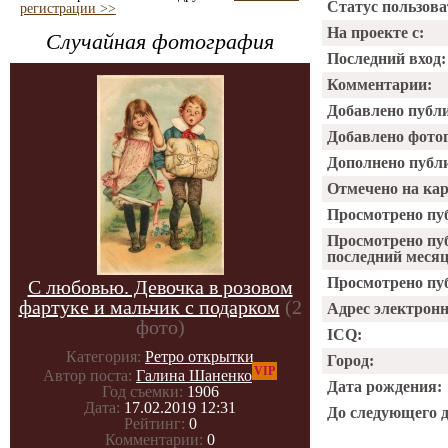
Статус пользова
регистрации >>
На проекте с:
Случайная фотография
Последний вход:
Комментарии:
Добавлено публ
Добавлено фото
Дополнено публ
Отмечено на ка
Просмотрено пу
Просмотрено пу
последний месяц
Просмотрено пуб
С любовью. Девочка в розовом
фартуке и мальчик с подарком
(2
Адрес электрон
фото)
ICQ:
Категория:
Ретро открытки
Город:
VIP
Автор поста:
Галина Шаненко
Дата рождения:
Год съемки:
1906
Дата:
17.02.2019 12:31
До следующего 
Рейтинг:
0
Комментарии:
0