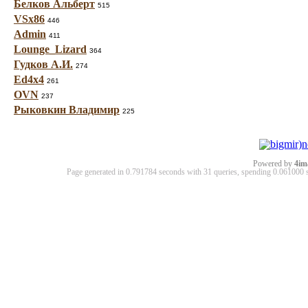
Белков Альберт
515
VSx86
446
Admin
411
Lounge_Lizard
364
Гудков А.И.
274
Ed4x4
261
OVN
237
Рыковкин Владимир
225
Powered by
4im
Page generated in 0.791784 seconds with 31 queries, spending 0.06100