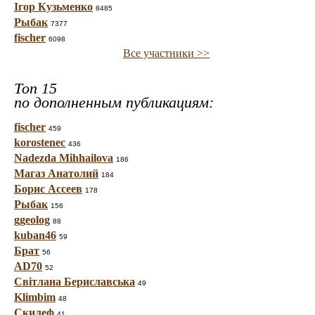
Ігор Кузьменко
8485
Рыбак
7377
fischer
6098
Все участники >>
Топ 15
по дополненным публикациям:
fischer
459
korostenec
436
Nadezda Mihhailova
186
Магаз Анатолий
184
Борис Ассеев
178
Рыбак
156
ggeolog
88
kuban46
59
Брат
56
AD70
52
Світлана Бериславська
49
Klimbim
48
Скилеф
41