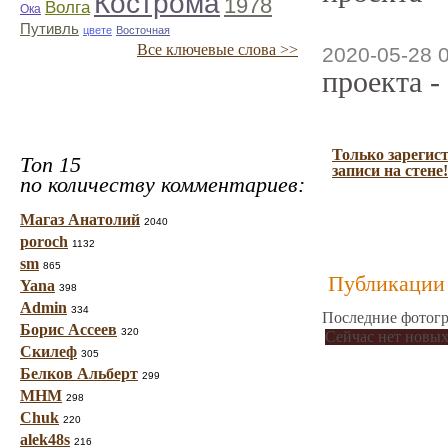
Кострома
1978
Волга
Ока
Путивль
цвете
Восточная
Все ключевые слова >>
2020-05-28 
проекта -
Только зарегис
Топ 15
записи на стене!
по количеству комментариев:
Магаз Анатолий
2040
poroch
1132
sm
865
Публикации 
Yana
398
Admin
334
Последние фотогр
Борис Ассеев
320
Сейчас нет новых
Скилеф
305
Белков Альберт
299
МНМ
298
Chuk
220
alek48s
216