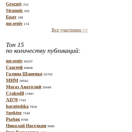
Grozniy
212
Strannic
202
Брат
198
mr.seniv
174
Все участники >>
Топ 15
по количеству публикаций:
mr.seniv
45237
Скилеф
40848
Галина Шаненко
32703
МНМ
26542
Магаз Анатолий
25449
Crakodil
17967
AD70
7743
haratoshka
7618
Spektor
7249
Рыбак
6790
Николай Наседкин
5090