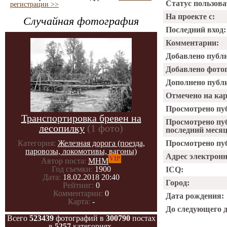
Статус пользова
регистрации >>
На проекте с:
Случайная фотография
Последний вход:
Комментарии:
Добавлено публ
Добавлено фото
Дополнено публ
Отмечено на ка
Просмотрено пу
Транспортировка бревен на
Просмотрено пу
лесопилку
(1 фото)
последний месяц
Категория:
Железная дорога (поезда,
Просмотрено пуб
паровозы, локомотивы, вагоны)
Адрес электрон
VIP
Автор поста:
МНМ
Год съемки:
1900
ICQ:
Дата:
18.02.2018 20:40
Город:
Рейтинг:
0
Комментарии:
0
Дата рождения:
Карта:
-
До следующего 
Всего
523439
фотографий в
300790
постах
в
5257
категориях.