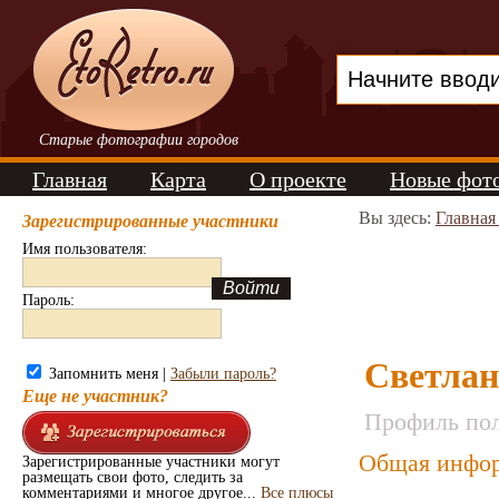
Старые фотографии городов
Главная
Карта
О проекте
Новые фот
Вы здесь:
Главная
Зарегистрированные участники
Имя пользователя:
Пароль:
Светлан
Запомнить меня |
Забыли пароль?
Еще не участник?
Профиль пол
Общая инфор
Зарегистрированные участники могут
размещать свои фото, следить за
комментариями и многое другое...
Все плюсы