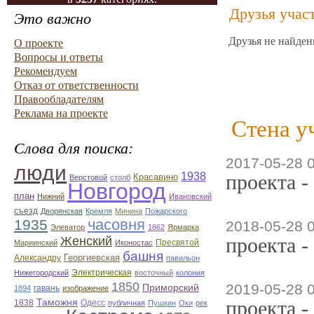
Друзья учас
Это важно
Друзья не найден
О проекте
Вопросы и ответы
Рекомендуем
Отказ от ответственности
Правообладателям
Реклама на проекте
Стена у
Слова для поиска:
2017-05-28 
люди
1938
проекта -
Красавино
Верстовой
столб
Новгород
план
Нижний
Ивановский
съезд
Дворянская
Кремля
Минина
Пожарского
часовня
1935
2018-05-28 
Элеватор
1862
Ярмарка
проекта -
Женский
Пресвятой
Мариинский
Иконостас
башня
Георгиевская
Александру
павильон
Электрическая
Нижегородский
восточный
колония
1850
2019-05-28 
Приморский
гавань
1894
изображение
Таможня
проекта -
1838
Одесс
публичная
Пушкин
Оки
рек