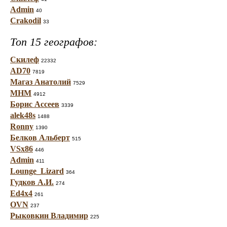
Admin
40
Crakodil
33
Топ 15 географов:
Скилеф
22332
AD70
7819
Магаз Анатолий
7529
МНМ
4912
Борис Ассеев
3339
alek48s
1488
Ronny
1390
Белков Альберт
515
VSx86
446
Admin
411
Lounge_Lizard
364
Гудков А.И.
274
Ed4x4
261
OVN
237
Рыковкин Владимир
225