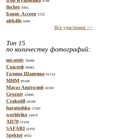
Ігор Кузьменко
4796
fischer
4401
Борис Ассеев
3722
alek48s
3394
Все участники >>
Топ 15
по количеству фотографий:
mr.seniv
78286
Скилеф
56681
Галина Шаненко
51714
МНМ
35166
Магаз Анатолий
32292
Grozniy
22990
Crakodil
19166
haratoshka
17292
worldriko
14815
AD70
12104
SAFARI
11552
Spektor
8532