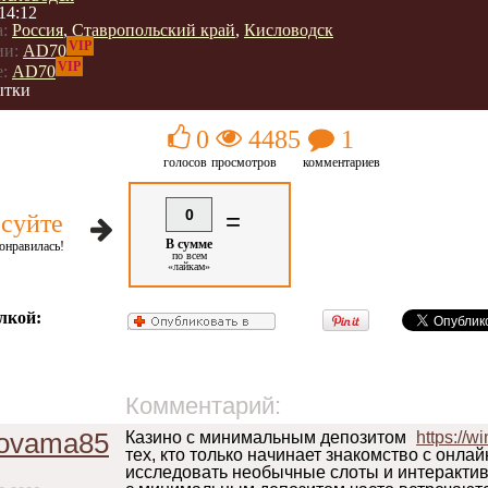
14:12
:
Россия
,
Ставропольский край
,
Кисловодск
VIP
ии:
AD70
VIP
:
AD70
ытки
0
4485
1
голосов
просмотров
комментариев
0
=
суйте
В сумме
онравилась!
по всем
«лайкам»
лкой:
Комментарий:
novama85
Казино с минимальным депозитом
https://wi
тех, кто только начинает знакомство с онл
исследовать необычные слоты и интерактив