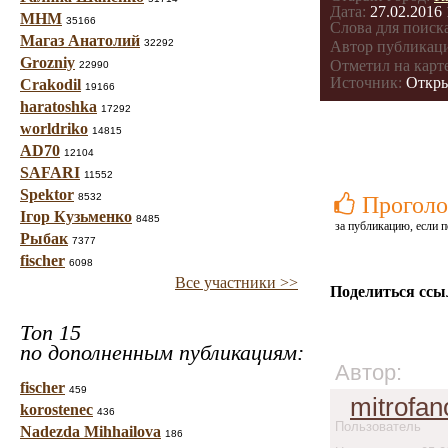
Дата:
27.02.2016 
МНМ
35166
Слова для поиска
Магаз Анатолий
32292
Автор публикац
Grozniy
Отметил на карте
22990
Источник:
Откр
Crakodil
19166
haratoshka
17292
worldriko
14815
AD70
12104
SAFARI
11552
Spektor
8532
Проголо
Ігор Кузьменко
8485
за публикацию, если п
Рыбак
7377
fischer
6098
Все участники >>
Поделиться ссы
Топ 15
по дополненным публикациям:
Автор:
fischer
459
mitrofa
korostenec
436
Пользователь
Nadezda Mihhailova
186