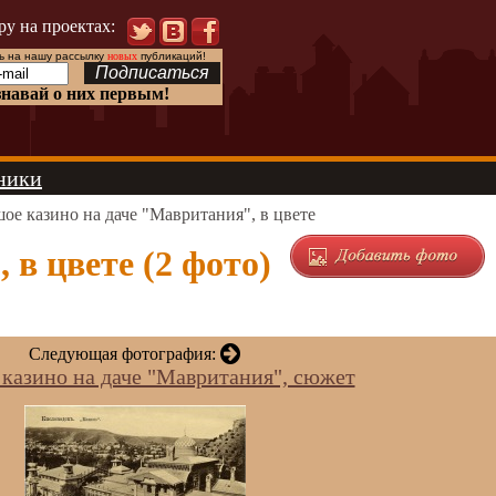
ру на проектах:
 на нашу рассылку
новых
публикаций!
знавай о них первым!
ники
ое казино на даче "Мавритания", в цвете
в цвете (2 фото)
Следующая фотография:
казино на даче "Мавритания", сюжет