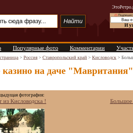
ЭтоРетро.
(!)
Подпишись
И у
о
Популярные фото
Комментарии
Участ
 страница
>
Россия
>
Ставропольский край
>
Кисловодск
> Больш
казино на даче "Мавритания", 
дыдущая фотография:
 из Кисловодска !
Большое 