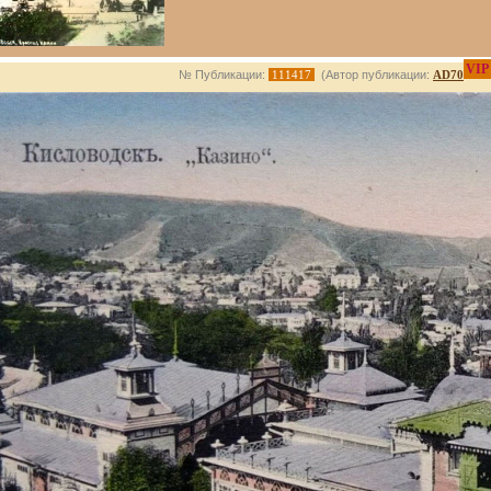
VIP
№ Публикации:
111417
(Автор публикации:
AD70