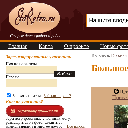
Старые фотографии городов
Главная
Карта
О проекте
Новые фот
Вы здесь:
Главная
Зарегистрированные участники
Имя пользователя:
Большое 
Пароль:
Пре
Запомнить меня |
Забыли пароль?
Привет
Еще не участник?
Зарегистрированные участники могут
размещать свои фото, следить за
комментариями и многое другое...
Все плюсы