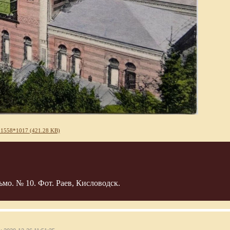
 1558*1017 (421.28 KB)
о. № 10. Фот. Раев, Кисловодск.