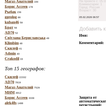
Магаз Анатолий
На проекте с: 05.0
184
Комментарии: 1
Борис Ассеев
Город: Россия
178
Возраст: 30
Рыбак
156
ggeolog
05.02.2026 06:57
88
kuban46
59
Брат
Добавить 
56
AD70
52
Имя:
Світлана Бериславська
49
Комментарий:
Klimbim
48
Скилеф
41
Admin
40
Crakodil
33
Топ 15 географов:
Скилеф
22332
AD70
7819
Магаз Анатолий
7529
МНМ
4912
Защита от
Борис Ассеев
3339
автоматически
alek48s
1488
регистраций: