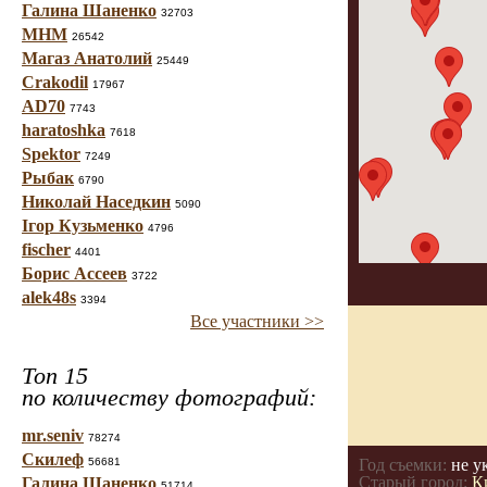
Галина Шаненко
32703
МНМ
26542
Магаз Анатолий
25449
Crakodil
17967
AD70
7743
haratoshka
7618
Spektor
7249
Рыбак
6790
Николай Наседкин
5090
Ігор Кузьменко
4796
fischer
4401
Борис Ассеев
3722
alek48s
3394
Все участники >>
Топ 15
по количеству фотографий:
mr.seniv
78274
Скилеф
56681
Год съемки:
не у
Старый город:
К
Галина Шаненко
51714