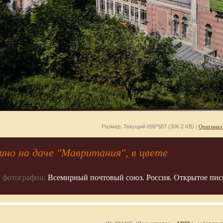
Размер: Текущий 899*587 (306.2 KB) |
Оригинал
ино на даче "Мавритания", в цвете
 фотографии:
Всемирный почтовый союз. Россия. Открытое письм