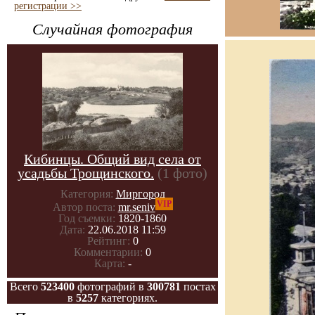
регистрации >>
Случайная фотография
Кибинцы. Общий вид села от
усадьбы Трощинского.
(1 фото)
Категория:
Миргород
VIP
Автор поста:
mr.seniv
Год съемки:
1820-1860
Дата:
22.06.2018 11:59
Рейтинг:
0
Комментарии:
0
Карта:
-
Всего
523400
фотографий в
300781
постах
в
5257
категориях.