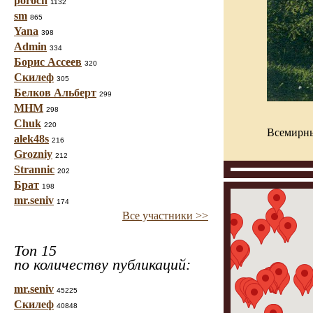
poroch
1132
sm
865
Yana
398
Admin
334
Борис Ассеев
320
Скилеф
305
Белков Альберт
299
МНМ
298
Chuk
220
Всемирны
alek48s
216
Grozniy
212
Strannic
202
Брат
198
mr.seniv
174
Все участники >>
Топ 15
по количеству публикаций:
mr.seniv
45225
Скилеф
40848