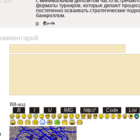
с минимальным депозитом часто встречают
2.2026
форматы турниров, которые делают процес
постепенно осваивать стратегические подх
банкроллом.
комментарий
BB-код
х