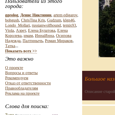
Пользователи из этого
города:
ggeolog
,
Денис Никтинин
,
artem edigarov
,
bohgush
,
ChrisTina Kris
,
Gudzum
,
klgn46
,
Londo_Mollari
,
russianwolfhound
,
temix93
,
Viola
,
Азрет
,
Елена Булатова
,
Елена
Королева
,
имам
,
ИннаИнна
,
Осипова
Надежда
,
Палтинычъ
,
Роман Мираков
,
Татка
...
Показать всех >>
Это важно
О проекте
Вопросы и ответы
Большое каз
Рекомендуем
Отказ от ответственности
Правообладателям
Описание старой
Реклама на проекте
Слова для поиска: