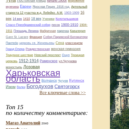
Тула
Постоялая улица
начало 1900х
мороженое
Евреи
мужчина
Ярослав Пицек .1916 год.
Артельный
16
староста 12 участка ж.д. Лобейко. А.М.
1903-1909
век
18 век
14 век
1410
Ученики
Колотильшиков
1900-1910
Спасо-Преображенский собор
песок
1904-
1911
Плошадь Ленина
Фабричная
парочка
Кавалерия
Gare St. Lazare
Франция
Собор Парижской Богоматери
Сена
Пантео́н
церковь св. Женевьевы
классицизм
женская гимназия
Гранд Опера
Рождественская
Траурное шествие
Невский проспект
Оцуп
Троицкая
1912-1914
Раменское
церковь
ул.Чугунова
Лозовая
моностырь
Харьковская
область
Купянск
Волчанск
Чугуев
Богодухов
Святогорск
Изюм
Валки
Все ключевые слова >>
Топ 15
по количеству комментариев:
Магаз Анатолий
2040