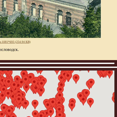
л 1081*693 (254.94 KB)
исловодск.