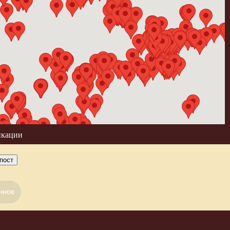
икации
пост