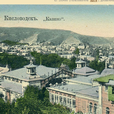
ID: 193495 (Пользователь
AD70
), добавлена