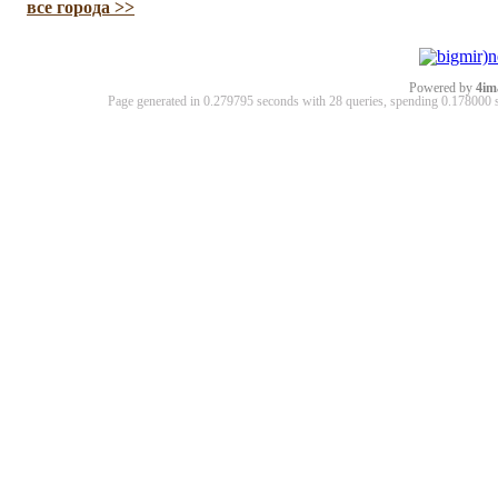
все города >>
Powered by
4im
Page generated in 0.279795 seconds with 28 queries, spending 0.17800