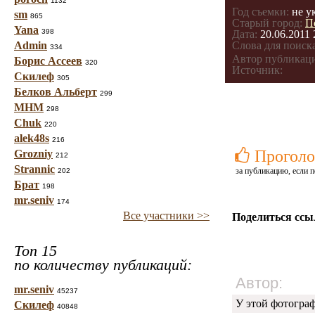
1132
Год съемки:
не у
sm
865
Старый город:
П
Yana
398
Дата:
20.06.2011 
Admin
Слова для поиска
334
Автор публикац
Борис Ассеев
320
Источник:
Скилеф
305
Белков Альберт
299
МНМ
298
Chuk
220
alek48s
216
Проголо
Grozniy
212
Strannic
за публикацию, если п
202
Брат
198
mr.seniv
174
Все участники >>
Поделиться ссы
Топ 15
по количеству публикаций:
Автор:
mr.seniv
45237
У этой фотогра
Скилеф
40848