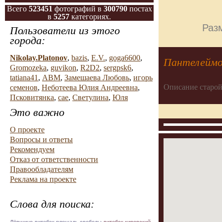
Всего
523451
фотографий в
300790
постах
в
5257
категориях.
Разм
Пользователи из этого
города:
Nikolay.Platonov
,
bazis
,
E.V.
,
goga6600
,
Пантелеймо
Gromozeka
,
guvikon
,
R2D2
,
sergpsk6
,
tatiana41
,
АВМ
,
Замешаева Любовь
,
игорь
Описание старой
семенов
,
Неботеева Юлия Андреевна
,
Псковитянка
,
сае
,
Светулина
,
Юля
Это важно
О проекте
Вопросы и ответы
Рекомендуем
Отказ от ответственности
Правообладателям
Реклама на проекте
Слова для поиска: