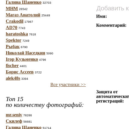
Галина Шаненко
32703
Добавить 
МНМ
26542
Магаз Анатолий
25449
Имя:
Crakodil
17967
Комментарий:
AD70
7743
haratoshka
7618
Spektor
7249
Рыбак
6790
Николай Наседкин
5090
Ігор Кузьменко
4796
fischer
4401
Борис Ассеев
3722
alek48s
3394
Все участники >>
Защита от
автоматически
Топ 15
регистраций:
по количеству фотографий:
mr.seniv
78286
Скилеф
56681
Галина Шаненко
51714