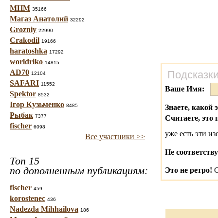
МНМ
35166
Магаз Анатолий
32292
Grozniy
22990
Crakodil
19166
haratoshka
17292
worldriko
14815
AD70
Подсказки
12104
SAFARI
11552
Ваше Имя:
Spektor
8532
Ігор Кузьменко
8485
Знаете, какой 
Рыбак
7377
Считаете, это 
fischer
6098
уже есть эти и
Все участники >>
Не соответству
Топ 15
по дополненным публикациям:
Это не ретро!
С
fischer
459
korostenec
436
Nadezda Mihhailova
186