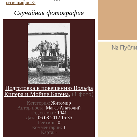
регистрации >>
Случайная фотография
№ Публи
Подготовка к повешению Вольфа
Кипера и Мойше Кагена,
(1 фото)
Категория:
Житомир
Автор поста:
Магаз Анатолий
Год съемки:
1941
Дата:
06.08.2012 15:35
Рейтинг:
0
Комментарии:
1
Карта:
-