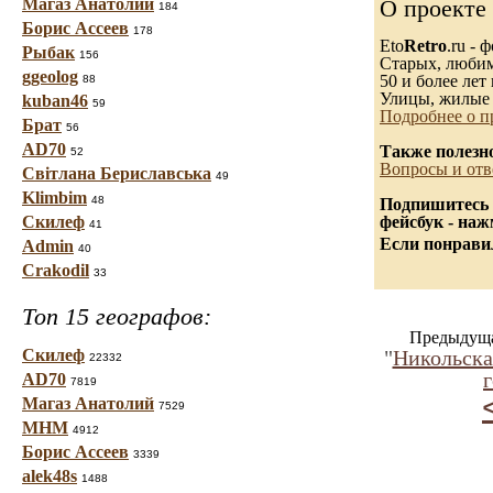
Магаз Анатолий
О проекте
184
Борис Ассеев
178
Eto
Retro
.ru -
Рыбак
156
Старых, любимы
ggeolog
50 и более лет 
88
Улицы, жилые 
kuban46
59
Подробнее о п
Брат
56
AD70
Также полезн
52
Вопросы и отв
Світлана Бериславська
49
Klimbim
48
Подпишитесь 
Скилеф
фейсбук - на
41
Если понравил
Admin
40
Crakodil
33
Топ 15 географов:
Предыдуща
Скилеф
"
Никольска
22332
г
AD70
7819
Магаз Анатолий
7529
МНМ
4912
Борис Ассеев
3339
alek48s
1488