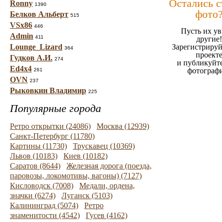
Остались 
Ronny
1390
фото
Белков Альберт
515
VSx86
446
Пусть их ув
Admin
411
другие!
Lounge_Lizard
Зарегистрируй
364
проект
Гудков А.И.
274
и публикуйт
Ed4x4
фотограф
261
OVN
237
Рыковкин Владимир
225
Популярные города
Ретро открытки (24086)
Москва (12939)
Санкт-Петербург (11780)
Картины (11730)
Трускавец (10369)
Львов (10183)
Киев (10182)
Саратов (8644)
Железная дорога (поезда,
паровозы, локомотивы, вагоны) (7127)
Кисловодск (7008)
Медали, ордена,
значки (6274)
Луганск (5103)
Калининград (5074)
Ретро
знаменитости (4542)
Гусев (4162)