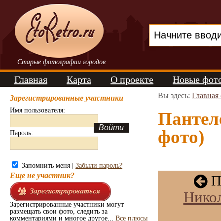
Старые фотографии городов
Главная
Карта
О проекте
Новые фот
Вы здесь:
Главная
Зарегистрированные участники
Имя пользователя:
Пантел
фото)
Пароль:
Запомнить меня |
Забыли пароль?
Еще не участник?
П
Никол
Зарегистрированные участники могут
размещать свои фото, следить за
комментариями и многое другое...
Все плюсы