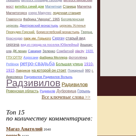
Лёвшино
витебск площадь свободы
витебск кировский
мост
витебск синий дом
Магнитная
Станица
Магнитка
Магнитогорск
озеро Марупес
лодочная станция
Главпочта
Фабрика "Аврора". 1965
Богоявленская
церковь
Дмитровский монастырь
церковь Успенья
Прокудин-Горский.
Борисоглебский монастырь
Тверца.
Сергач
старый вид
Краснодар
парк им. Горького
сергача
вид из города на поселок Юбилейный
йошкар-
ола
ДК ленин
Савария
Зеленко
Сомбатхей
olacity
1920.
ГПУ.ОГПУ
Аэросани
фабрика Меллера
фотоплёнка
ретро-свадьба
Большая улица
1910-
Ребёнок
1915
на которой он стоит
Лавриков
Пожарный
980
г.
Акмолинск
Радзивилов Радивилов Волынь
Радзивилов
Радивилов
Дубровица
Ровенская область
Горынь
Радивилiв
Все ключевые слова >>
Топ 15
по количеству комментариев:
Магаз Анатолий
2040
poroch