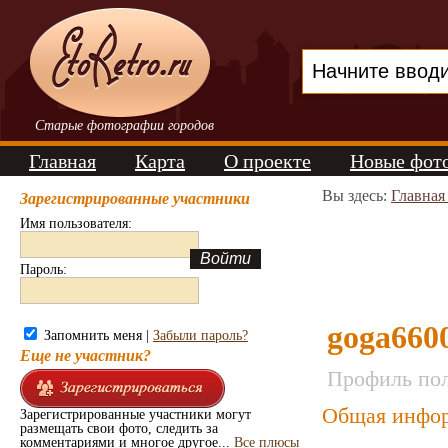
Старые фотографии городов
Главная
Карта
О проекте
Новые фот
Вы здесь:
Главная
Зарегистрированные участники
Имя пользователя:
Пароль:
goga660
Запомнить меня |
Забыли пароль?
Еще не участник?
Профиль пол
Общая инфор
Зарегистрированные участники могут
размещать свои фото, следить за
комментариями и многое другое...
Все плюсы