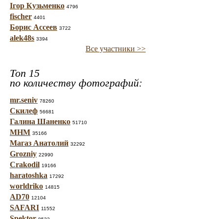
Ігор Кузьменко
4796
fischer
4401
Борис Ассеев
3722
alek48s
3394
Все участники >>
Топ 15
по количеству фотографий:
mr.seniv
78260
Скилеф
56681
Галина Шаненко
51710
МНМ
35166
Магаз Анатолий
32292
Grozniy
22990
Crakodil
19166
haratoshka
17292
worldriko
14815
AD70
12104
SAFARI
11552
Spektor