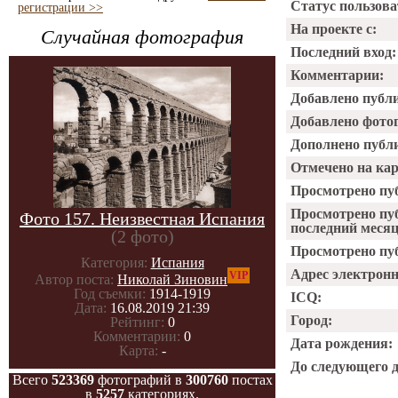
Статус пользова
регистрации >>
На проекте с:
Случайная фотография
Последний вход:
Комментарии:
Добавлено публ
Добавлено фото
Дополнено публ
Отмечено на ка
Просмотрено пу
Просмотрено пу
Фото 157. Неизвестная Испания
последний месяц
(2 фото)
Просмотрено пуб
Категория:
Испания
Адрес электрон
VIP
Автор поста:
Николай Зиновин
Год съемки:
1914-1919
ICQ:
Дата:
16.08.2019 21:39
Город:
Рейтинг:
0
Комментарии:
0
Дата рождения:
Карта:
-
До следующего 
Всего
523369
фотографий в
300760
постах
в
5257
категориях.