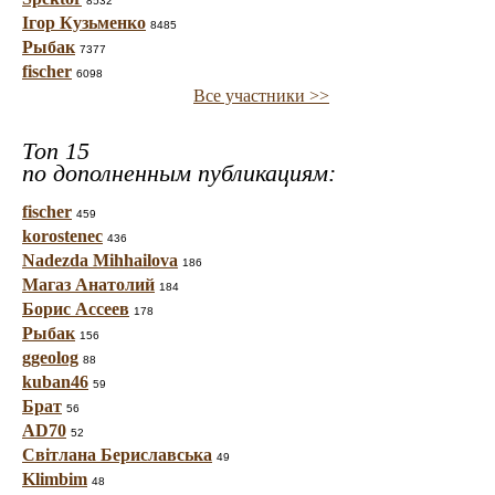
8532
Ігор Кузьменко
8485
Рыбак
7377
fischer
6098
Все участники >>
Топ 15
по дополненным публикациям:
fischer
459
korostenec
436
Nadezda Mihhailova
186
Магаз Анатолий
184
Борис Ассеев
178
Рыбак
156
ggeolog
88
kuban46
59
Брат
56
AD70
52
Світлана Бериславська
49
Klimbim
48