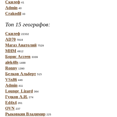
Скилеф
41
Admin
40
Crakodil
33
Топ 15 географов:
Скилеф
22332
AD70
7819
Магаз Анатолий
7529
МНМ
4912
Борис Ассеев
3339
alek48s
1488
Ronny
1390
Белков Альберт
515
VSx86
446
Admin
411
Lounge_Lizard
364
Гудков А.И.
274
Ed4x4
261
OVN
237
Рыковкин Владимир
225