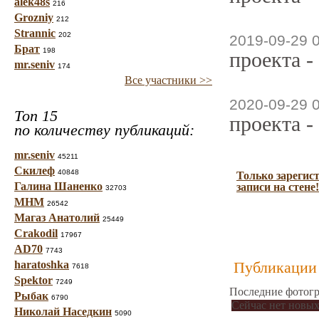
alek48s
216
Grozniy
212
Strannic
202
2019-09-29 
Брат
198
проекта -
mr.seniv
174
Все участники >>
2020-09-29 
Топ 15
проекта -
по количеству публикаций:
mr.seniv
45211
Скилеф
40848
Только зарегис
Галина Шаненко
записи на стене!
32703
МНМ
26542
Магаз Анатолий
25449
Crakodil
17967
AD70
7743
haratoshka
Публикации 
7618
Spektor
7249
Последние фотогр
Рыбак
6790
Сейчас нет новых
Николай Наседкин
5090