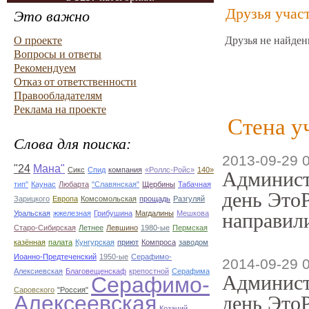
Друзья учас
Это важно
О проекте
Друзья не найден
Вопросы и ответы
Рекомендуем
Отказ от ответственности
Правообладателям
Реклама на проекте
Стена у
Слова для поиска:
2013-09-29 
"24
Мана"
Сикс
Спид
компания
«Роллс-Ройс»
140»
Админист
тип"
Каунас
Любарта
"Славянская"
Щербины
Табачная
день ЭтоР
Зарицкого
Европа
Комсомольская
прощадь
Разгуляй
Уральская
жжелезная
Грибушина
Магдалины
Мешкова
направили
Старо-Сибирская
Летнее
Левшино
1980-ые
Пермская
казённая
палата
Кунгурская
приют
Компроса
заводом
Иоанно-Предтеченский
1950-ые
Серафимо-
2014-09-29 
Алексиевская
Благовещенскаф
крепостной
Серафима
Админист
Серафимо-
Саровского
"Россия"
Алексеевская
день ЭтоР
Козачий