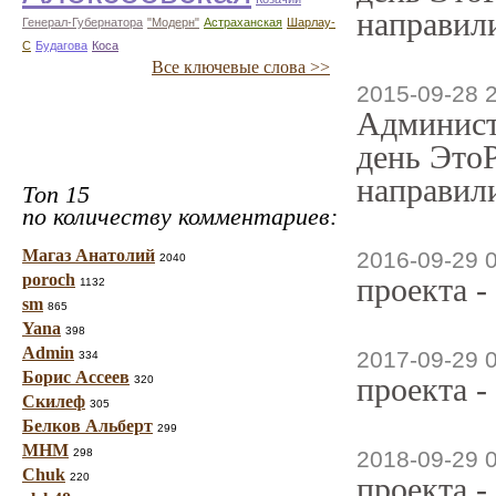
направили
Генерал-Губернатора
"Модерн"
Астраханская
Шарлау-
С
Будагова
Коса
Все ключевые слова >>
2015-09-28 
Админист
день ЭтоР
направили
Топ 15
по количеству комментариев:
Магаз Анатолий
2016-09-29 
2040
poroch
проекта -
1132
sm
865
Yana
398
Admin
2017-09-29 
334
Борис Ассеев
проекта -
320
Скилеф
305
Белков Альберт
299
МНМ
298
2018-09-29 
Chuk
220
проекта -