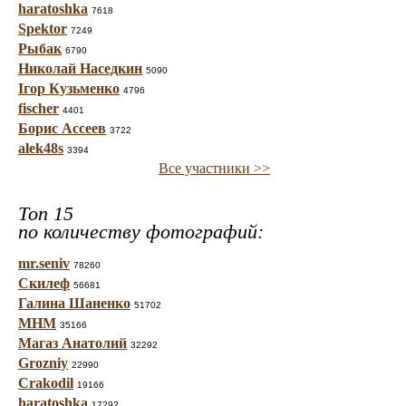
haratoshka
7618
Spektor
7249
Рыбак
6790
Николай Наседкин
5090
Ігор Кузьменко
4796
fischer
4401
Борис Ассеев
3722
alek48s
3394
Все участники >>
Топ 15
по количеству фотографий:
mr.seniv
78260
Скилеф
56681
Галина Шаненко
51702
МНМ
35166
Магаз Анатолий
32292
Grozniy
22990
Crakodil
19166
haratoshka
17292