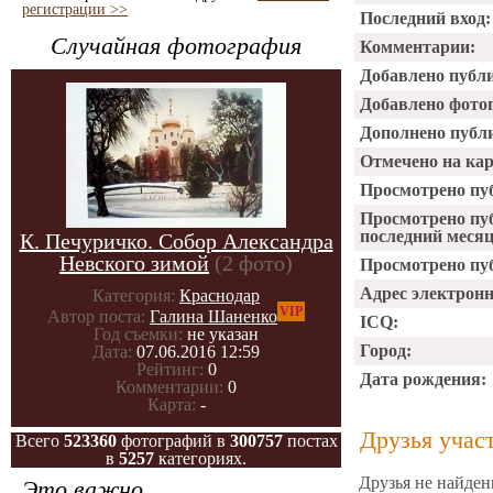
регистрации >>
Последний вход:
Случайная фотография
Комментарии:
Добавлено публ
Добавлено фото
Дополнено публ
Отмечено на ка
Просмотрено пу
Просмотрено пу
последний месяц
К. Печуричко. Собор Александра
Невского зимой
(2 фото)
Просмотрено пуб
Адрес электрон
Категория:
Краснодар
VIP
Автор поста:
Галина Шаненко
ICQ:
Год съемки:
не указан
Город:
Дата:
07.06.2016 12:59
Рейтинг:
0
Дата рождения:
Комментарии:
0
Карта:
-
Друзья учас
Всего
523360
фотографий в
300757
постах
в
5257
категориях.
Друзья не найден
Это важно