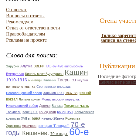
О проекте
Вопросы и ответы
Стена участ
Рекомендуем
Отказ от ответственности
Правообладателям
Только зарегис
Реклама на проекте
записи на стене!
Слова для поиска:
Публикации 
Алупка
Зарубин
ЗВЕРИ
ГАЗ-67-420
автомобиль
Кашин
Бугуруслан
Кинель мост Бугуруслан
Последние фотогр
Тверь
1910-1916
минводы
Калинин
Ю.Никулин
Сейчас нет новых
почтовая открытка
Сергиевская площадь
речной
Благовещенский собор
Харьков 1871
1937-38
вокзал
Лопань
конкм
Монастырский переулок
Николаевский собор
Дрожки
Ванька
Пожарная часть
Тремпель
Конец XIX
Конец XVIII
Конец XVII
Харьковская
баня
крепость XVII в.
начало 20века
Рожества
70-е
Христова
Аракчеев
ресторан "Пловдив".
60-е
годы
Кишинёв.
70-е годы.