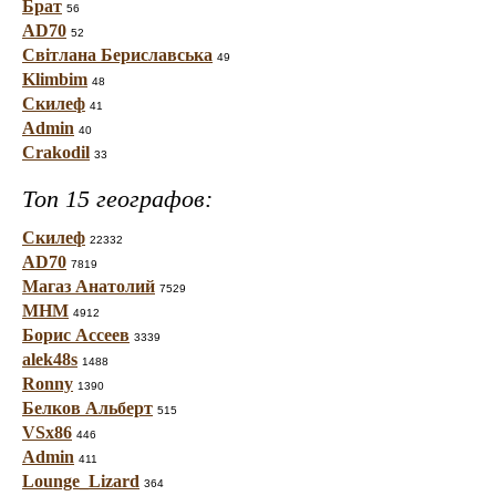
Брат
56
AD70
52
Світлана Бериславська
49
Klimbim
48
Скилеф
41
Admin
40
Crakodil
33
Топ 15 географов:
Скилеф
22332
AD70
7819
Магаз Анатолий
7529
МНМ
4912
Борис Ассеев
3339
alek48s
1488
Ronny
1390
Белков Альберт
515
VSx86
446
Admin
411
Lounge_Lizard
364