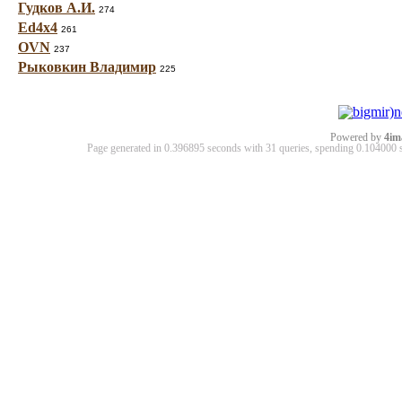
Гудков А.И.
274
Ed4x4
261
OVN
237
Рыковкин Владимир
225
Powered by
4im
Page generated in 0.396895 seconds with 31 queries, spending 0.10400