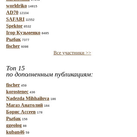
worldriko
14815
AD70
12104
SAFARI
11552
Spektor
8532
Ігор Кузьменко
8485
Рыбак
7377
fischer
6098
Все участники >>
Топ 15
по дополненным публикациям:
fischer
459
korostenec
436
Nadezda Mihhailova
186
Магаз Анатолий
184
Борис Ассеев
178
Рыбак
156
ggeolog
88
kuban46
59