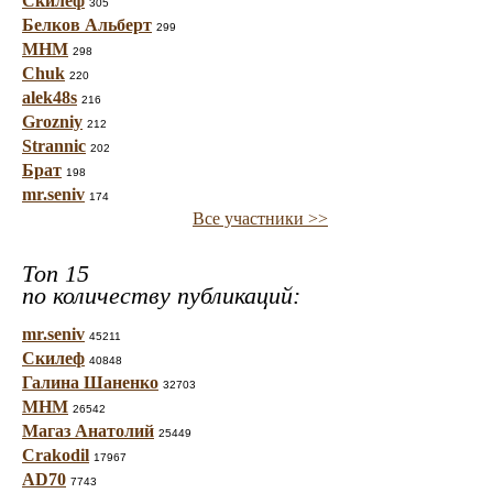
Скилеф
305
Белков Альберт
299
МНМ
298
Chuk
220
alek48s
216
Grozniy
212
Strannic
202
Брат
198
mr.seniv
174
Все участники >>
Топ 15
по количеству публикаций:
mr.seniv
45211
Скилеф
40848
Галина Шаненко
32703
МНМ
26542
Магаз Анатолий
25449
Crakodil
17967
AD70
7743