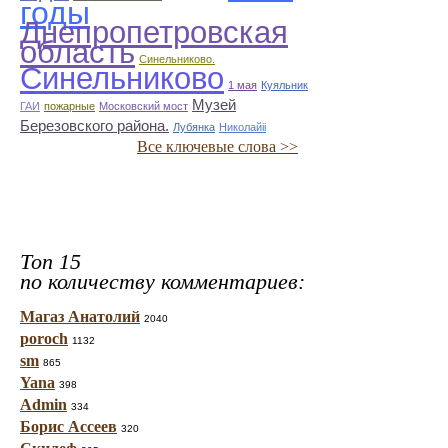
годы
Днепропетровская
область
Синельниково.
Синельниково
1 мая
Куяльник
Музей
ГАИ
пожарные
Московский мост
Березовского района.
Лубянка
Николайii
Все ключевые слова >>
Топ 15
по количеству комментариев:
Магаз Анатолий
2040
poroch
1132
sm
865
Yana
398
Admin
334
Борис Ассеев
320