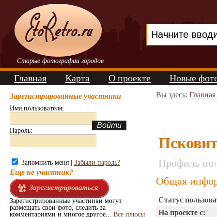
Старые фотографии городов
Главная
Карта
О проекте
Новые фот
Вы здесь:
Главная
Зарегистрированные участники
Имя пользователя:
Пароль:
Пскови
Профиль пол
Запомнить меня |
Забыли пароль?
Еще не участник?
Общая инфор
Статус пользова
Зарегистрированные участники могут
размещать свои фото, следить за
На проекте с:
комментариями и многое другое...
Все плюсы