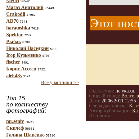
МНМ
26542
Магаз Анатолий
25449
Crakodil
17967
Этот пост
AD70
7743
haratoshka
7618
Spektor
7249
Рыбак
6790
Николай Наседкин
5090
Ігор Кузьменко
4796
fischer
4401
Борис Ассеев
3722
alek48s
3394
Все участники >>
Год съемки:
не указан
Старый город:
Волгогр
Топ 15
Дата:
20.06.2011 12:55
по количеству
Слова для поиска:
Каз
фотографий:
Автор публикации:
Ка
Источник:
mr.seniv
78260
Скилеф
56681
Галина Шаненко
51710