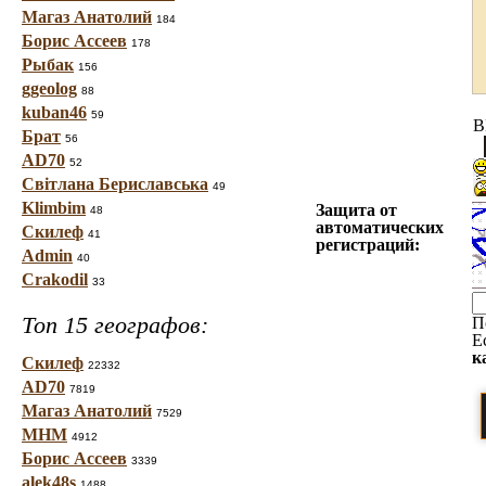
Магаз Анатолий
184
Борис Ассеев
178
Рыбак
156
ggeolog
88
kuban46
59
B
Брат
56
AD70
52
Світлана Бериславська
49
Klimbim
Защита от
48
автоматических
Скилеф
41
регистраций:
Admin
40
Crakodil
33
Топ 15 географов:
П
Е
к
Скилеф
22332
AD70
7819
Магаз Анатолий
7529
МНМ
4912
Борис Ассеев
3339
alek48s
1488