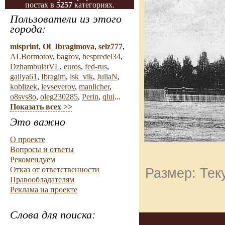
постах в
5257
категориях.
Пользователи из этого
города:
misprint
,
Ol_Ibragimova
,
selz777
,
ALBormotov
,
bagrov
,
bespredel34
,
DzhambulatVL
,
euros
,
fed-rus
,
gallya61
,
Ibragim
,
isk_vik
,
JuliaN
,
koblizek
,
levseverov
,
manlicher
,
o8svs8o
,
oleg230285
,
Perin
,
qlui
...
Показать всех >>
Это важно
О проекте
Вопросы и ответы
Рекомендуем
Отказ от ответственности
Размер: Тек
Правообладателям
Реклама на проекте
Слова для поиска: