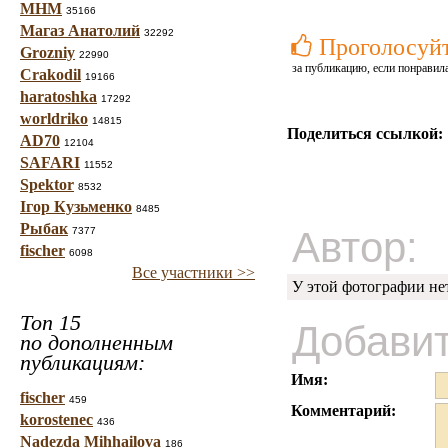
МНМ
35166
Магаз Анатолий
32292
Проголосуй
Grozniy
22990
за публикацию, если понравила
Crakodil
19166
haratoshka
17292
worldriko
14815
Поделиться ссылкой:
AD70
12104
SAFARI
11552
Spektor
8532
Ігор Кузьменко
8485
Рыбак
Автор:
7377
fischer
6098
Все участники >>
У этой фотографии не
Топ 15
Добави
по дополненным
публикациям:
Имя:
fischer
459
Комментарий:
korostenec
436
Nadezda Mihhailova
186