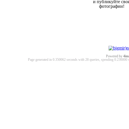
и публикуйте сво
фотографии!
Powered by
4im
Page generated in 0.350062 seconds with 28 queries, spending 0.23600