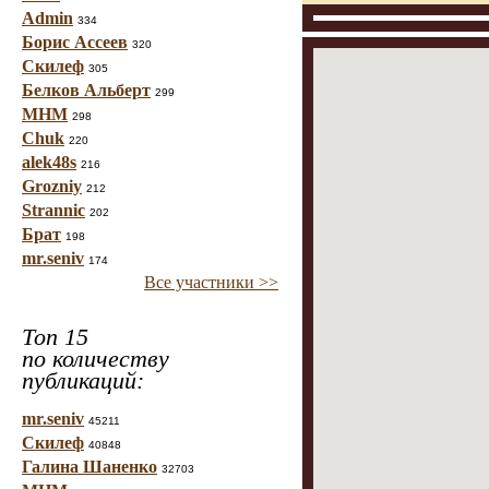
Admin
334
Борис Ассеев
320
Скилеф
305
Белков Альберт
299
МНМ
298
Chuk
220
alek48s
216
Grozniy
212
Strannic
202
Брат
198
mr.seniv
174
Все участники >>
Топ 15
по количеству
публикаций:
mr.seniv
45211
Скилеф
40848
Галина Шаненко
32703