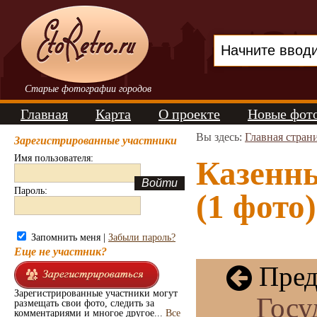
Старые фотографии городов
Главная
Карта
О проекте
Новые фот
Вы здесь:
Главная стран
Зарегистрированные участники
Имя пользователя:
Казенн
Пароль:
(1 фото)
Запомнить меня |
Забыли пароль?
Еще не участник?
Пред
Зарегистрированные участники могут
Госу
размещать свои фото, следить за
комментариями и многое другое...
Все