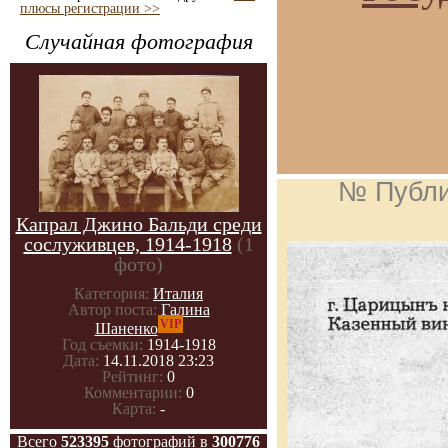
плюсы регистрации >>
Случайная фотография
№ Публи
Капрал Джино Бальди среди
сослуживцев, 1914-1918
(1
фото)
Категория:
Италия
Автор поста:
Галина
VIP
Шаненко
Год съемки:
1914-1918
Дата:
14.11.2018 23:23
Рейтинг:
0
Комментарии:
0
Карта:
-
Всего
523395
фотографий в
300776