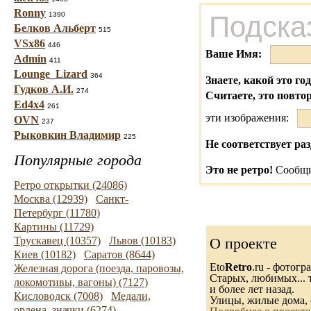
Ronny
1390
Подска
Белков Альберт
515
VSx86
446
Ваше Имя:
Admin
411
Lounge_Lizard
364
Знаете, какой это го
Гудков А.И.
274
Считаете, это повто
Ed4x4
261
эти изображения:
OVN
237
Рыковкин Владимир
225
Не соответствует раз
Популярные города
Это не ретро!
Сообщи
Ретро открытки (24086)
Москва (12939)
Санкт-
Петербург (11780)
Картины (11729)
Трускавец (10357)
Львов (10183)
О проекте
Киев (10182)
Саратов (8644)
Eto
Retro
.ru - фотог
Железная дорога (поезда, паровозы,
Старых, любимых... т
локомотивы, вагоны) (7127)
и более лет назад.
Кисловодск (7008)
Медали,
Улицы, жилые дома, 
ордена, значки (6274)