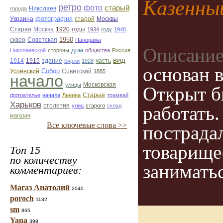
Казенны
ретро
фото
старый
Николаев
города
фотография
Украина
старой
Москвы
Старая
Москва
1920
годы
1934
году
1940
1950
сквер
Советская
Панорама
Описание
дом
Николаевской
стороны
общества
Россия
вид
1914
1915
здание
биржи
1928
часть
основан в
Собор
Успенский
Советский
1885
начало
улицы
Московская
Открыт б
Старые
фотоателье
начала
Ленина
трамвай
Харьков
столетия
улиц
старого
склад
работать
магазин
Все ключевые слова >>
пострадал
товарище
Топ 15
по количеству
занимать
комментариев:
Магаз Анатолий
2040
poroch
1132
sm
865
Yana
398