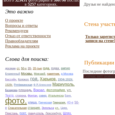
Всего
523451
фотографий в
300790
постах
в
5257
категориях.
Друзья не найден
Это важно
О проекте
Стена участ
Вопросы и ответы
Рекомендуем
Отказ от ответственности
Только зарегис
записи на стене!
Правообладателям
Реклама на проекте
Слова для поиска:
Публикации 
ампир
досекин
ст.
50-х
20-
20-тые
года.
годах.
Последние фотогр
Блаженный
Москвы.
Мовзаей.
памятник.
р.Москва
Сейчас нет новых
год.
Харьков.
Бассейн.
Колокол.
1934г.1910г.
Мариуполь.
1928г.
Рлтёмкинская
Ф.Я.Алексеев
ул.
площадь.
Вокзал.
фотография.
Базарова
Театр.
сторона.
Фонтан.
сквер.
Итальянска
Банк.
фото.
улица.
50-
Греческая
Гимназия.
40-е
е
Спасательная
станция.
Энгельса
ул..
Цирк.
Пристань.
порт.
гранд-отель.
Люксембург.
Шлях.