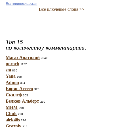
Екатеринославская
Все ключевые слова >>
Топ 15
по количеству комментариев:
Магаз Анатолий
2040
poroch
1132
sm
865
Yana
398
Admin
334
Борис Ассеев
320
Скилеф
305
Белков Альберт
299
МНМ
298
Chuk
220
alek48s
216
Grozniy
212