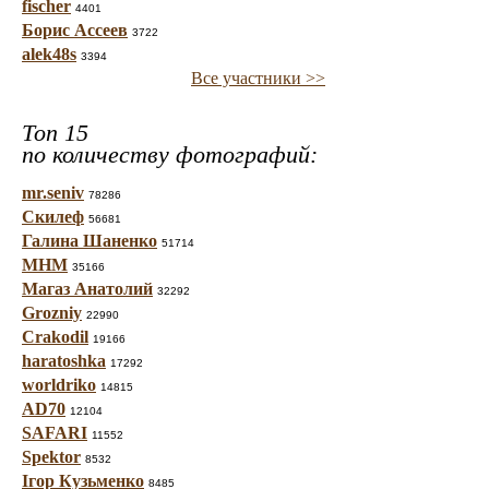
fischer
4401
Борис Ассеев
3722
alek48s
3394
Все участники >>
Топ 15
по количеству фотографий:
mr.seniv
78286
Скилеф
56681
Галина Шаненко
51714
МНМ
35166
Магаз Анатолий
32292
Grozniy
22990
Crakodil
19166
haratoshka
17292
worldriko
14815
AD70
12104
SAFARI
11552
Spektor
8532
Ігор Кузьменко
8485