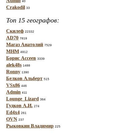
Admin
40
Crakodil
33
Топ 15 географов:
Скилеф
22332
AD70
7819
Магаз Анатолий
7529
МНМ
4912
Борис Ассеев
3339
alek48s
1488
Ronny
1390
Белков Альберт
515
VSx86
446
Admin
411
Lounge_Lizard
364
Гудков А.И.
274
Ed4x4
261
OVN
237
Рыковкин Владимир
225