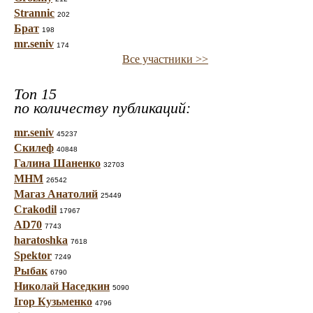
Strannic
202
Брат
198
mr.seniv
174
Все участники >>
Топ 15
по количеству публикаций:
mr.seniv
45237
Скилеф
40848
Галина Шаненко
32703
МНМ
26542
Магаз Анатолий
25449
Crakodil
17967
AD70
7743
haratoshka
7618
Spektor
7249
Рыбак
6790
Николай Наседкин
5090
Ігор Кузьменко
4796