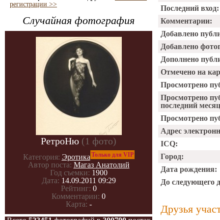
регистрации >>
Последний вход:
Случайная фотография
Комментарии:
Добавлено публ
Добавлено фото
Дополнено публ
Отмечено на ка
Просмотрено пу
Просмотрено пу
последний месяц
Просмотрено пуб
Адрес электрон
РетроНю
(1 фото)
ICQ:
Только для VIP
Город:
Категория:
Эротика
Автор поста:
Магаз Анатолий
Дата рождения:
Год съемки:
1900
Дата:
14.09.2011 09:29
До следующего 
Рейтинг:
0
Комментарии:
0
Карта:
-
Друзья учас