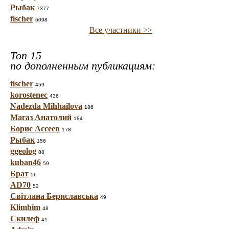
Рыбак
7377
fischer
6098
Все участники >>
Топ 15
по дополненным публикациям:
fischer
459
korostenec
436
Nadezda Mihhailova
186
Магаз Анатолий
184
Борис Ассеев
178
Рыбак
156
ggeolog
88
kuban46
59
Брат
56
AD70
52
Світлана Бериславська
49
Klimbim
48
Скилеф
41