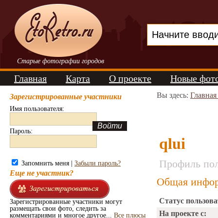
Старые фотографии городов
Главная
Карта
О проекте
Новые фот
Вы здесь:
Главная
Зарегистрированные участники
Имя пользователя:
Пароль:
qlui
Профиль пол
Запомнить меня |
Забыли пароль?
Еще не участник?
Общая инфор
Статус пользова
Зарегистрированные участники могут
размещать свои фото, следить за
На проекте с:
комментариями и многое другое...
Все плюсы