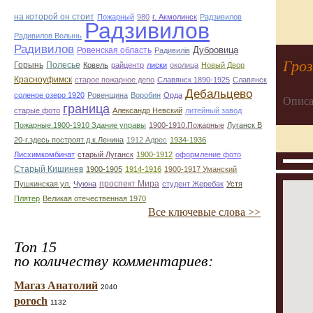
на которой он стоит
Пожарный
980
г. Акмолинск
Радзивилов
Радзивилов
Радивилов Волынь
Радивилов
Дубровица
Ровенская область
Радивилiв
Гро
Горынь
Полесье
Ковель
райцентр
лиски
околица
Новый Двор
Красноуфимск
старое пожарное депо
Славянск 1890-1925
Славянск
Дебальцево
соленое озеро 1920
Ровенщина
Воробин
Орда
Описа
граница
старые фото
Александр Невский
литейный завод
Пожарные.1900-1910 Здание управы
1900-1910.Пожарные
Луганск В
20-г.здесь построят д.к.Ленина
1912 Адрес
1934-1936
Лисхимкомбинат
старый Луганск
1900-1912
оформление фото
Старый Кишинев
1900-1905
1914-1916
1900-1917 Уманский
проспект Мира
Пушкинская ул.
Чуюна
студент Жеребак
Устя
Плятер
Великая отечественная 1970
Все ключевые слова >>
Топ 15
по количеству комментариев:
Магаз Анатолий
2040
poroch
1132