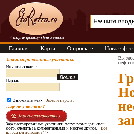
Старые фотографии городов
Главная
Карта
О проекте
Новые фот
Вы зде
Зарегистрированные участники
нефтеп
Имя пользователя:
Гр
Пароль:
Но
Запомнить меня |
Забыли пароль?
н
Еще не участник?
за
Зарегистрированные участники могут размещать свои
фото, следить за комментариями и многое другое...
Все
плюсы регистрации >>