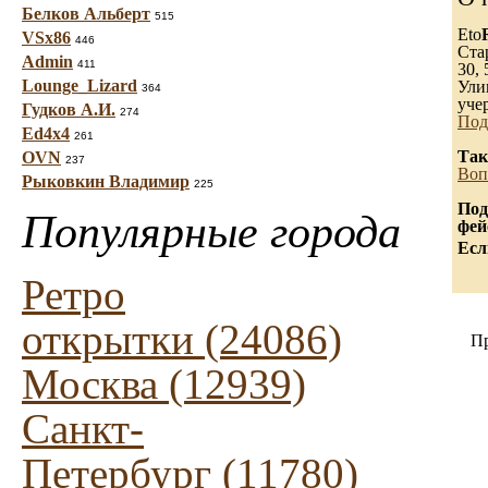
Белков Альберт
515
Eto
VSx86
446
Ста
Admin
411
30, 
Lounge_Lizard
Ули
364
уче
Гудков А.И.
274
Под
Ed4x4
261
Так
OVN
237
Воп
Рыковкин Владимир
225
Под
Популярные города
фей
Есл
Ретро
открытки (24086)
П
Москва (12939)
Санкт-
Петербург (11780)