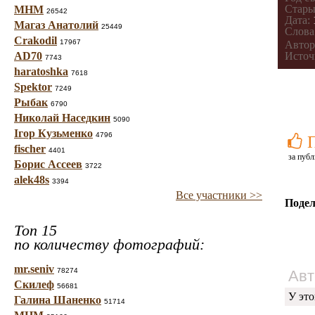
Стары
МНМ
26542
Дата:
Магаз Анатолий
25449
Слова
Crakodil
17967
Автор
AD70
Источ
7743
haratoshka
7618
Spektor
7249
Рыбак
6790
Николай Наседкин
5090
Ігор Кузьменко
4796
fischer
4401
за публ
Борис Ассеев
3722
alek48s
3394
Все участники >>
Подел
Топ 15
по количеству фотографий:
mr.seniv
78274
Авт
Скилеф
56681
У это
Галина Шаненко
51714