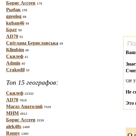
Борис Ассеев
178
Рыбак
156
ggeolog
88
kuban46
59
Брат
56
AD70
52
По
Світлана Бериславська
49
Klimbim
48
Ваш
Скилеф
41
Admin
Знае
40
Crakodil
Счит
33
где 
Топ 15 географов:
Не с
Скилеф
22332
AD70
7819
Это 
Магаз Анатолий
7529
МНМ
4912
Борис Ассеев
3339
alek48s
1488
Ronny
О 
1390