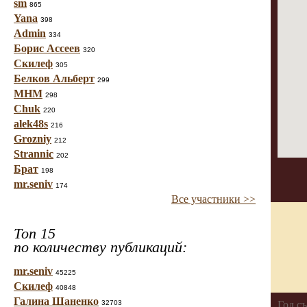
sm
865
Yana
398
Admin
334
Борис Ассеев
320
Скилеф
305
Белков Альберт
299
МНМ
298
Chuk
220
alek48s
216
Grozniy
212
Strannic
202
Брат
198
mr.seniv
174
Все участники >>
Топ 15
по количеству публикаций:
mr.seniv
45225
Скилеф
40848
Галина Шаненко
32703
Год с