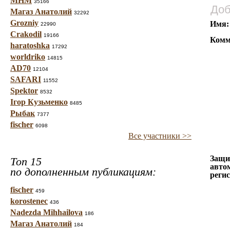
МНМ
35166
Доб
Магаз Анатолий
32292
Grozniy
Имя:
22990
Crakodil
19166
Комм
haratoshka
17292
worldriko
14815
AD70
12104
SAFARI
11552
Spektor
8532
Ігор Кузьменко
8485
Рыбак
7377
fischer
6098
Все участники >>
Защи
Топ 15
авто
по дополненным публикациям:
реги
fischer
459
korostenec
436
Nadezda Mihhailova
186
Магаз Анатолий
184