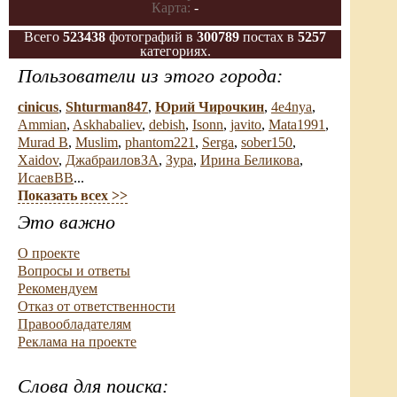
Карта:
-
Всего
523438
фотографий в
300789
постах в
5257
категориях.
Пользователи из этого города:
cinicus
,
Shturman847
,
Юрий Чирочкин
,
4e4nya
,
Ammian
,
Askhabaliev
,
debish
,
Isonn
,
javito
,
Mata1991
,
Murad B
,
Muslim
,
phantom221
,
Serga
,
sober150
,
Xaidov
,
ДжабраиловЗА
,
Зура
,
Ирина Беликова
,
ИсаевВВ
...
Показать всех >>
Это важно
О проекте
Вопросы и ответы
Рекомендуем
Отказ от ответственности
Правообладателям
Реклама на проекте
Слова для поиска: