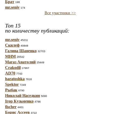
Брат
198
mr.seniv
174
Все участники >>
Топ 15
по количеству публикаций:
mr.seniv
45211
Скилеф
40848
Галина Шаненко
32703
МНМ
26542
Магаз Анатолий
25449
Crakodil
17967
AD70
7743
haratoshka
7618
Spektor
7249
Рыбак
6790
Николай Наседкин
5090
Ігор Кузьменко
4796
fischer
4401
Борис Ассеев
3722