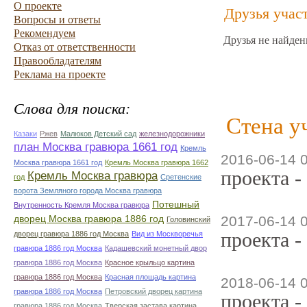
О проекте
Друзья учас
Вопросы и ответы
Рекомендуем
Друзья не найден
Отказ от ответственности
Правообладателям
Реклама на проекте
Слова для поиска:
Стена у
Казаки
Ржев
Малюков Детский сад
железнодорожники
план Москва гравюра 1661 год
Кремль
2016-06-14 
Москва гравюра 1661 год
Кремль Москва гравюра 1662
проекта -
Кремль Москва гравюра
год
Сретенские
ворота Земляного города Москва гравюра
Потешный
Внутренность Кремля Москва гравюра
дворец Москва гравюра 1886 год
2017-06-14 
Головинский
проекта -
дворец гравюра 1886 год Москва
Вид из Москворечья
гравюра 1886 год Москва
Кадашевский монетный двор
гравюра 1886 год Москва
Красное крыльцо картина
гравюра 1886 год Москва
Красная площадь картина
2018-06-14 
гравюра 1886 год Москва
Петровский дворец картина
проекта -
гравюра 1886 год Москва
Тверская застава картина