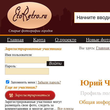
Старые фотографии городов
Главная
Карта
О проекте
Новые фот
Вы здесь:
Главная
Зарегистрированные участники
Имя пользователя:
Пароль:
Юрий Ч
Запомнить меня |
Забыли пароль?
Еще не участник?
Профиль пол
Общая инфор
Зарегистрированные участники могут
размещать свои фото, следить за
комментариями и многое другое...
Все плюсы