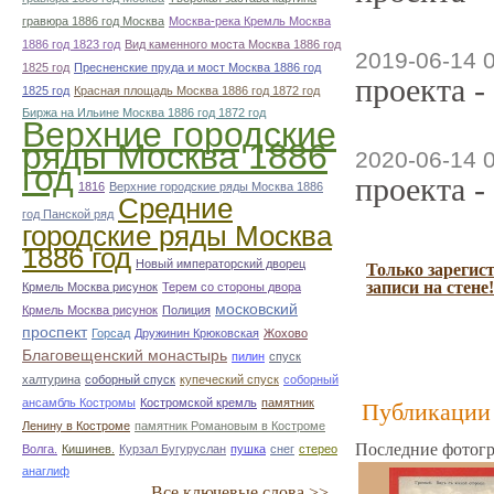
гравюра 1886 год Москва
Москва-река Кремль Москва
1886 год 1823 год
Вид каменного моста Москва 1886 год
2019-06-14 
1825 год
Пресненские пруда и мост Москва 1886 год
проекта -
1825 год
Красная площадь Москва 1886 год 1872 год
Биржа на Ильине Москва 1886 год 1872 год
Верхние городские
ряды Москва 1886
2020-06-14 
год
проекта -
1816
Верхние городские ряды Москва 1886
Средние
год Панской ряд
городские ряды Москва
1886 год
Новый императорский дворец
Только зарегис
записи на стене!
Крмель Москва рисунок
Терем со стороны двора
московский
Крмель Москва рисунок
Полиция
проспект
Горсад
Дружинин Крюковская
Жохово
Благовещенский монастырь
пилин
спуск
халтурина
соборный спуск
купеческий спуск
соборный
ансамбль Костромы
Костромской кремль
памятник
Публикации 
Ленину в Костроме
памятник Романовым в Костроме
Последние фотогр
Волга.
Кишинев.
Курзал Бугуруслан
пушка
снег
стерео
анаглиф
Все ключевые слова >>