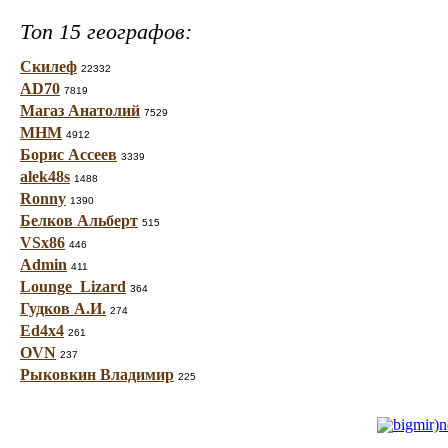
Топ 15 географов:
Скилеф
22332
AD70
7819
Магаз Анатолий
7529
МНМ
4912
Борис Ассеев
3339
alek48s
1488
Ronny
1390
Белков Альберт
515
VSx86
446
Admin
411
Lounge_Lizard
364
Гудков А.И.
274
Ed4x4
261
OVN
237
Рыковкин Владимир
225