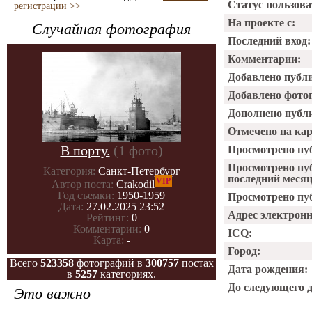
Статус пользова
регистрации >>
На проекте с:
Случайная фотография
Последний вход:
Комментарии:
Добавлено публ
Добавлено фото
Дополнено публ
Отмечено на ка
В порту.
(1 фото)
Просмотрено пу
Просмотрено пу
Категория:
Санкт-Петербург
последний месяц
VIP
Автор поста:
Crakodil
Год съемки:
1950-1959
Просмотрено пуб
Дата:
27.02.2025 23:52
Адрес электрон
Рейтинг:
0
Комментарии:
0
ICQ:
Карта:
-
Город:
Всего
523358
фотографий в
300757
постах
Дата рождения:
в
5257
категориях.
До следующего 
Это важно