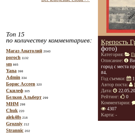
Топ 15
по количеству комментариев:
Крепость Г
фото)
Магаз Анатолий
2040
Категория:
Г
poroch
1132
Описание:
Ви
sm
865
город с места 
Yana
398
#4.
Admin
Год съемки:
1
334
Борис Ассеев
Автор поста:
320
Скилеф
Дата:
22.05.2
305
Рейтинг:
0
Белков Альберт
299
Комментарии:
МНМ
298
4307
Chuk
220
Карта: -
alek48s
216
Grozniy
212
Strannic
202