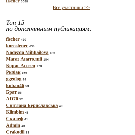
fischer
6098
Все участники >>
Топ 15
по дополненным публикациям:
fischer
459
korostenec
436
Nadezda Mihhailova
186
Магаз Анатолий
184
Борис Ассеев
178
Рыбак
156
ggeolog
88
kuban46
59
Брат
56
AD70
52
Світлана Бериславська
49
Klimbim
48
Скилеф
41
Admin
40
Crakodil
33