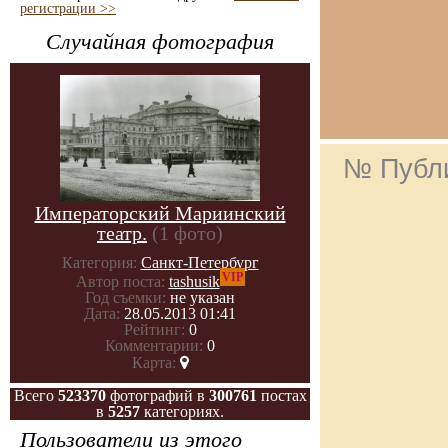
регистрации >>
Случайная фотография
№ Публ
Императорский Мариинский
театр.
(1 фото)
Категория:
Санкт-Петербург
VIP
Автор поста:
tashusik
Год съемки:
не указан
Дата:
28.05.2013 01:41
Рейтинг:
0
Комментарии:
0
Карта:
Всего
523370
фотографий в
300761
постах
в
5257
категориях.
Пользователи из этого