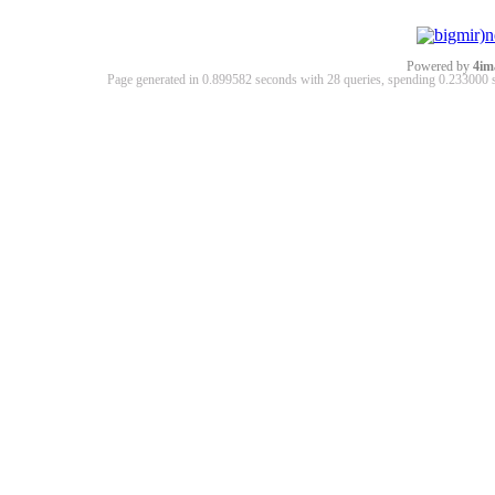
Powered by
4im
Page generated in 0.899582 seconds with 28 queries, spending 0.23300