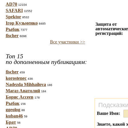
AD70
12104
SAFARI
11552
Spektor
8532
Ігор Кузьменко
Защита от
8485
автоматически
Рыбак
7377
регистраций:
fischer
6098
Все участники >>
Топ 15
по дополненным публикациям:
fischer
459
korostenec
436
Nadezda Mihhailova
186
Магаз Анатолий
184
Борис Ассеев
178
Рыбак
Подсказки
156
ggeolog
88
Ваше Имя:
kuban46
59
Брат
56
Знаете, какой 