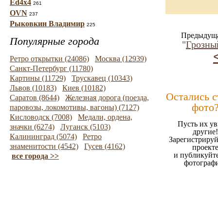
Ed4x4
261
OVN
237
Рыковкин Владимир
225
Предыдуща
Популярные города
"
Грозн
Ретро открытки (24086)
Москва (12939)
Санкт-Петербург (11780)
Картины (11729)
Трускавец (10343)
Львов (10183)
Киев (10182)
Остались 
Саратов (8644)
Железная дорога (поезда,
фото
паровозы, локомотивы, вагоны) (7127)
Кисловодск (7008)
Медали, ордена,
Пусть их ув
значки (6274)
Луганск (5103)
другие!
Калининград (5074)
Ретро
Зарегистрируй
знаменитости (4542)
Гусев (4162)
проект
и публикуйт
все города >>
фотограф