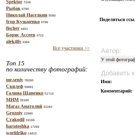
Spektor
7249
Рыбак
6790
Николай Наседкин
5090
Поделиться ссы
Ігор Кузьменко
4796
fischer
4401
Борис Ассеев
3722
alek48s
3394
Все участники >>
Автор:
У этой фотогра
Топ 15
по количеству фотографий:
Добавить 
mr.seniv
78260
Имя:
Скилеф
56681
Комментарий:
Галина Шаненко
51710
МНМ
35166
Магаз Анатолий
32292
Grozniy
22990
Crakodil
19166
haratoshka
17292
worldriko
14815