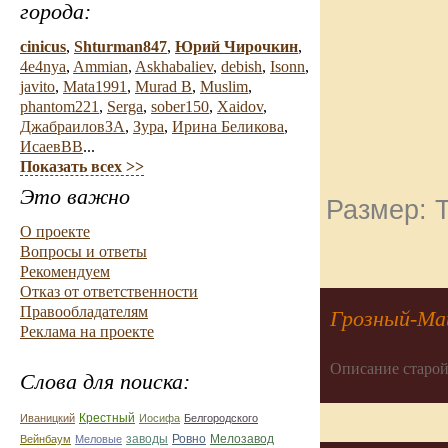
города:
cinicus
,
Shturman847
,
Юрий Чирочкин
,
4e4nya
,
Ammian
,
Askhabaliev
,
debish
,
Isonn
,
javito
,
Mata1991
,
Murad B
,
Muslim
,
phantom221
,
Serga
,
sober150
,
Xaidov
,
ДжабраиловЗА
,
Зура
,
Ирина Беликова
,
ИсаевВВ
...
Показать всех >>
Это важно
Размер: Т
О проекте
Вопросы и ответы
Рекомендуем
Отказ от ответственности
Правообладателям
Грозный-М
Реклама на проекте
Описание старой
Слова для поиска:
Иваницкий
Крестный
Иосифа
Белгородского
Ровно
Вейнбаум
Меловые
заводы
Мелозавод