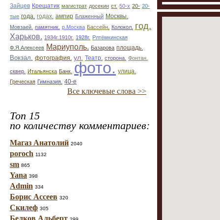
Зайцев
Крещатик
магистрат
досекин
ст.
50-х
20-
20-
ампир
тые
года.
годах.
Блаженный
Москвы.
год.
Мовзаей.
памятник.
р.Москва
Бассейн.
Колокол.
Харьков.
1934г.1910г.
1928г.
Рлтёмкинская
Мариуполь.
площадь.
Ф.Я.Алексеев
Базарова
ул.
Вокзал.
фотография.
Театр.
сторона.
Фонтан.
фото.
улица.
сквер.
Итальянска
Банк.
Греческая
Гимназия.
40-е
Все ключевые слова >>
Топ 15
по количеству комментариев:
Магаз Анатолий
2040
poroch
1132
sm
865
Yana
398
Admin
334
Борис Ассеев
320
Скилеф
305
Белков Альберт
299