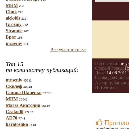
МНМ
298
Chuk
220
alek48s
216
Grozniy
212
Strannic
202
Брат
198
mr.seniv
174
Все участники >>
Топ 15
Год съемки:
не у
Старый город:
Г
по количеству публикаций:
Дата:
14.06.2011 
Слова для поиска
mr.seniv
45211
Автор публикац
Скилеф
Источник:
40848
Галина Шаненко
32703
МНМ
26542
Магаз Анатолий
25449
Crakodil
17967
AD70
7743
Проголо
haratoshka
7618
за публикацию, если п