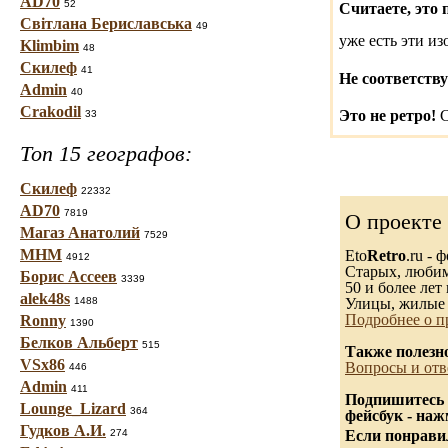
AD70
52
Считаете, это 
Світлана Бериславська
49
уже есть эти и
Klimbim
48
Скилеф
41
Не соответству
Admin
40
Crakodil
Это не ретро!
С
33
Топ 15 географов:
Скилеф
22332
AD70
7819
О проекте
Магаз Анатолий
7529
МНМ
Eto
Retro
.ru -
4912
Старых, любимы
Борис Ассеев
3339
50 и более лет 
alek48s
1488
Улицы, жилые 
Подробнее о п
Ronny
1390
Белков Альберт
515
Также полезн
VSx86
Вопросы и отв
446
Admin
411
Подпишитесь 
Lounge_Lizard
364
фейсбук - на
Гудков А.И.
274
Если понравил