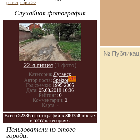
регистрации >>
Случайная фотография
№ Публикац
22-я линия
(1 фото)
Категория:
Луганск
VIP
Автор поста:
Spektor
Год съемки:
1995-2005
Дата:
05.08.2018 10:36
Рейтинг:
0
Комментарии:
0
Карта:
-
Всего
523365
фотографий в
300758
постах
в
5257
категориях.
Пользователи из этого
города: