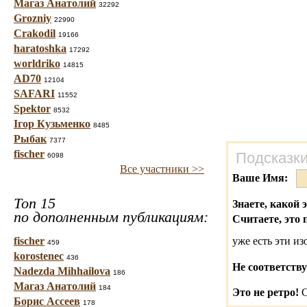
Магаз Анатолий
32292
Grozniy
22990
Crakodil
19166
haratoshka
17292
worldriko
14815
AD70
12104
SAFARI
11552
Spektor
8532
Ігор Кузьменко
8485
Рыбак
7377
fischer
Подсказки
6098
Все участники >>
Ваше Имя:
Топ 15
Знаете, какой 
по дополненным публикациям:
Считаете, это 
fischer
уже есть эти и
459
korostenec
436
Не соответству
Nadezda Mihhailova
186
Магаз Анатолий
184
Это не ретро!
С
Борис Ассеев
178