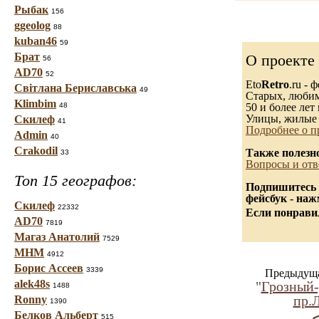
Рыбак
156
ggeolog
88
kuban46
59
Брат
О проекте
56
AD70
52
Eto
Retro
.ru -
Світлана Бериславська
49
Старых, любимы
Klimbim
48
50 и более лет 
Улицы, жилые 
Скилеф
41
Подробнее о п
Admin
40
Crakodil
Также полезн
33
Вопросы и отв
Топ 15 географов:
Подпишитесь 
фейсбук - на
Скилеф
22332
Если понравил
AD70
7819
Магаз Анатолий
7529
МНМ
4912
Борис Ассеев
3339
Предыдуща
alek48s
"
Грозный-
1488
пр.
Ronny
1390
Белков Альберт
515