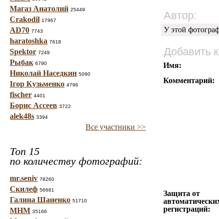
Магаз Анатолий
25449
Автор:
Crakodil
17967
У этой фотогра
AD70
7743
haratoshka
7618
Добавить 
Spektor
7249
Рыбак
6790
Имя:
Николай Наседкин
5090
Комментарий:
Ігор Кузьменко
4796
fischer
4401
Борис Ассеев
3722
alek48s
3394
Все участники >>
Топ 15
по количеству фотографий:
mr.seniv
78260
Скилеф
56681
Защита от
Галина Шаненко
автоматически
51710
регистраций:
МНМ
35166