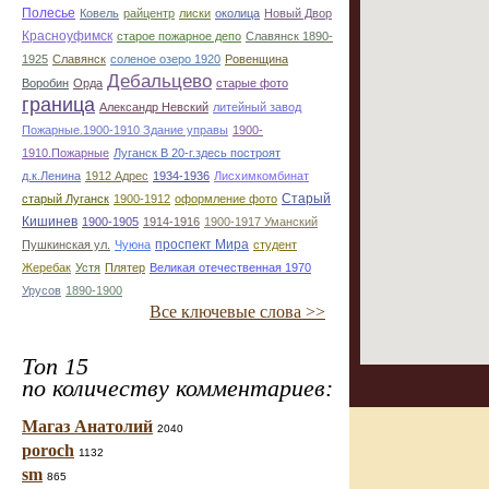
Полесье
Ковель
райцентр
лиски
околица
Новый Двор
Красноуфимск
старое пожарное депо
Славянск 1890-
1925
Славянск
соленое озеро 1920
Ровенщина
Дебальцево
Воробин
Орда
старые фото
граница
Александр Невский
литейный завод
Пожарные.1900-1910 Здание управы
1900-
1910.Пожарные
Луганск В 20-г.здесь построят
д.к.Ленина
1912 Адрес
1934-1936
Лисхимкомбинат
Старый
старый Луганск
1900-1912
оформление фото
Кишинев
1900-1905
1914-1916
1900-1917 Уманский
проспект Мира
Пушкинская ул.
Чуюна
студент
Жеребак
Устя
Плятер
Великая отечественная 1970
Урусов
1890-1900
Все ключевые слова >>
Топ 15
по количеству комментариев:
Магаз Анатолий
2040
poroch
1132
sm
865