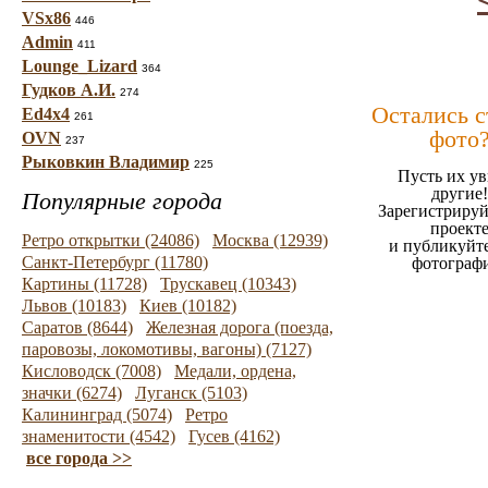
VSx86
446
Admin
411
Lounge_Lizard
364
Гудков А.И.
274
Остались 
Ed4x4
261
фото
OVN
237
Рыковкин Владимир
225
Пусть их ув
другие!
Популярные города
Зарегистрируй
проект
Ретро открытки (24086)
Москва (12939)
и публикуйт
Санкт-Петербург (11780)
фотограф
Картины (11728)
Трускавец (10343)
Львов (10183)
Киев (10182)
Саратов (8644)
Железная дорога (поезда,
паровозы, локомотивы, вагоны) (7127)
Кисловодск (7008)
Медали, ордена,
значки (6274)
Луганск (5103)
Калининград (5074)
Ретро
знаменитости (4542)
Гусев (4162)
все города >>