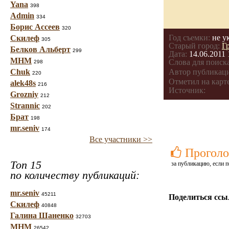
Yana
398
Admin
334
Борис Ассеев
320
Год съемки:
не у
Скилеф
305
Старый город:
Г
Белков Альберт
299
Дата:
14.06.2011 
МНМ
Слова для поиска
298
Chuk
Автор публикац
220
Отметил на карте
alek48s
216
Источник:
Grozniy
212
Strannic
202
Брат
198
mr.seniv
174
Все участники >>
Проголо
Топ 15
за публикацию, если п
по количеству публикаций:
mr.seniv
45211
Поделиться ссы
Скилеф
40848
Галина Шаненко
32703
МНМ
26542