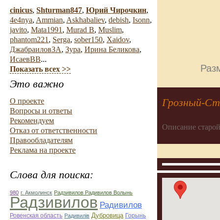
cinicus
,
Shturman847
,
Юрий Чирочкин
,
4e4nya
,
Ammian
,
Askhabaliev
,
debish
,
Isonn
,
javito
,
Mata1991
,
Murad B
,
Muslim
,
phantom221
,
Serga
,
sober150
,
Xaidov
,
ДжабраиловЗА
,
Зура
,
Ирина Беликова
,
ИсаевВВ
...
Разм
Показать всех >>
Это важно
Грозный-Ст
О проекте
Вопросы и ответы
Рекомендуем
Описание старой
Отказ от ответственности
Правообладателям
Реклама на проекте
Слова для поиска:
980
г. Акмолинск
Радзивилов Радивилов Волынь
Радзивилов
Радивилов
Дубровица
Ровенская область
Горынь
Радивилiв