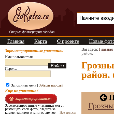
Старые фотографии городов
Главная
Карта
О проекте
Новые фот
Вы здесь:
Главная
Зарегистрированные участники
район.
Имя пользователя:
Грозны
Пароль:
район. 
Запомнить меня |
Забыли пароль?
Еще не участник?
П
Грозны
Зарегистрированные участники могут
размещать свои фото, следить за
комментариями и многое другое...
Все плюсы