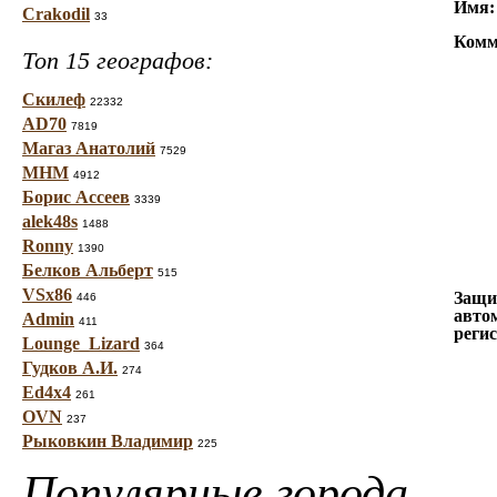
Имя:
Crakodil
33
Комм
Топ 15 географов:
Скилеф
22332
AD70
7819
Магаз Анатолий
7529
МНМ
4912
Борис Ассеев
3339
alek48s
1488
Ronny
1390
Белков Альберт
515
VSx86
Защи
446
авто
Admin
411
реги
Lounge_Lizard
364
Гудков А.И.
274
Ed4x4
261
OVN
237
Рыковкин Владимир
225
Популярные города