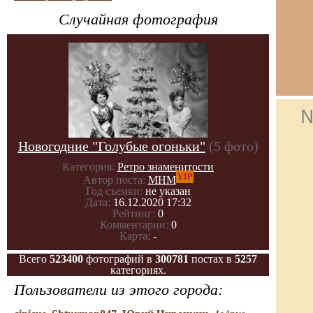
Случайная фотография
№
Новогодние "Голубые огоньки"
(5 фото)
Категория:
Ретро знаменитости
VIP
Автор поста:
МНМ
Год съемки:
не указан
Дата:
16.12.2020 17:32
Рейтинг:
0
Комментарии:
0
Карта:
-
Всего
523400
фотографий в
300781
постах в
5257
категориях.
Пользователи из этого города: