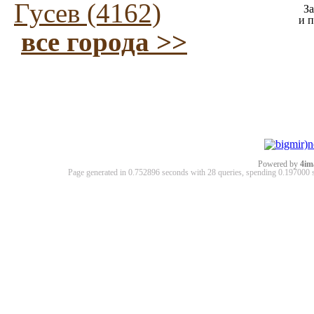
Гусев (4162)
За
и 
все города >>
Powered by
4im
Page generated in 0.752896 seconds with 28 queries, spending 0.19700