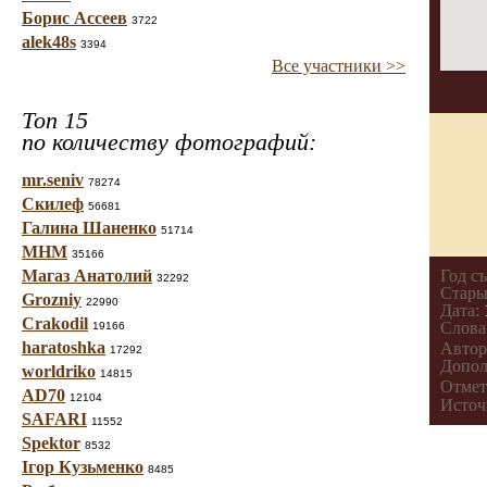
Борис Ассеев
3722
alek48s
3394
Все участники >>
Топ 15
по количеству фотографий:
mr.seniv
78274
Скилеф
56681
Галина Шаненко
51714
МНМ
35166
Магаз Анатолий
Год с
32292
Стары
Grozniy
22990
Дата:
Crakodil
Слова
19166
haratoshka
Автор
17292
Допол
worldriko
14815
Отмет
AD70
12104
Источ
SAFARI
11552
Spektor
8532
Ігор Кузьменко
8485