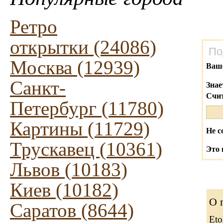
Ретро
открытки (24086)
По
Москва (12939)
Ваш
Санкт-
Знае
Счит
Петербург (11780)
Картины (11729)
Не с
Трускавец (10361)
Это 
Львов (10183)
Киев (10182)
О 
Саратов (8644)
Eto