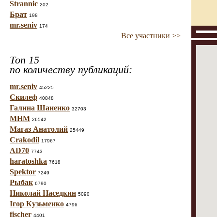
Strannic
202
Брат
198
mr.seniv
174
Все участники >>
Топ 15
по количеству публикаций:
mr.seniv
45225
Скилеф
40848
Галина Шаненко
32703
МНМ
26542
Магаз Анатолий
25449
Crakodil
17967
AD70
7743
haratoshka
7618
Spektor
7249
Рыбак
6790
Николай Наседкин
5090
Ігор Кузьменко
4796
fischer
4401