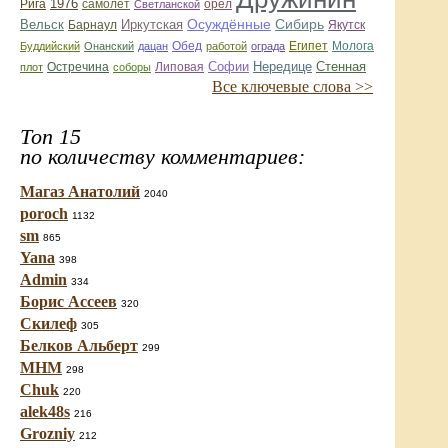
1976
орел
Рига
самолёт
Светланской
Вельск
Иркутская
Осуждённые
Сибирь
Барнаул
Якутск
Египет
Молога
Буддийский
Онанский
дацан
Обед
работой
ограда
Софии
Нередице
Остречина
Стенная
плот
соборы
Липовая
Все ключевые слова >>
Топ 15
по количеству комментариев:
Магаз Анатолий
2040
poroch
1132
sm
865
Yana
398
Admin
334
Борис Ассеев
320
Скилеф
305
Белков Альберт
299
МНМ
298
Chuk
220
alek48s
216
Grozniy
212