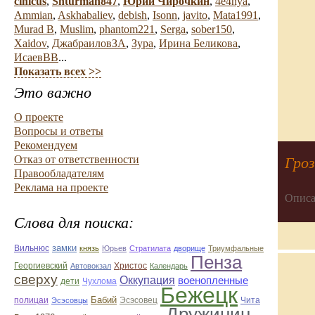
cinicus
,
Shturman847
,
Юрий Чирочкин
,
4e4nya
,
Ammian
,
Askhabaliev
,
debish
,
Isonn
,
javito
,
Mata1991
,
Murad B
,
Muslim
,
phantom221
,
Serga
,
sober150
,
Xaidov
,
ДжабраиловЗА
,
Зура
,
Ирина Беликова
,
ИсаевВВ
...
Показать всех >>
Это важно
О проекте
Вопросы и ответы
Рекомендуем
Отказ от ответственности
Гро
Правообладателям
Реклама на проекте
Описа
Слова для поиска:
замки
Вильнюс
князь
Юрьев
Стратилата
дворище
Триумфальные
Пенза
Георгиевский
Автовокзал
Христос
Календарь
сверху
Оккупация
военопленные
дети
Чухлома
Бежецк
Бабий
Эсэсовец
полицаи
Эсэсовцы
Чита
Дружинин