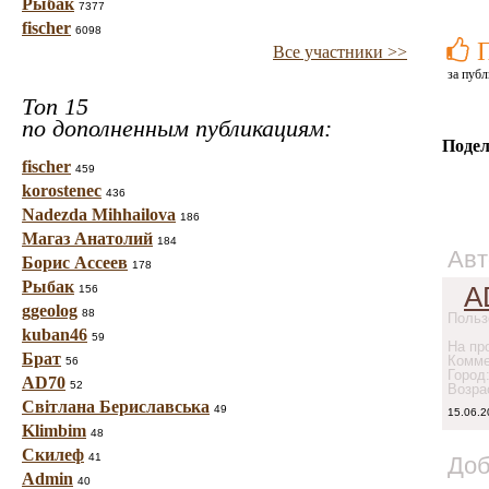
Рыбак
7377
fischer
6098
Все участники >>
за публ
Топ 15
по дополненным публикациям:
Подел
fischer
459
korostenec
436
Nadezda Mihhailova
186
Магаз Анатолий
184
Авт
Борис Ассеев
178
Рыбак
A
156
ggeolog
88
Польз
kuban46
59
На про
Брат
Комме
56
Город
AD70
52
Возра
Світлана Бериславська
49
15.06.2
Klimbim
48
Скилеф
41
Доб
Admin
40