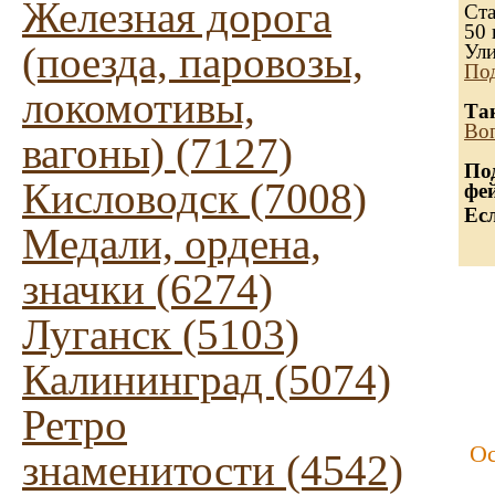
Железная дорога
Ста
50 
(поезда, паровозы,
Ули
Под
локомотивы,
Та
Воп
вагоны) (7127)
По
Кисловодск (7008)
фе
Ес
Медали, ордена,
значки (6274)
Луганск (5103)
Калининград (5074)
Ретро
Ос
знаменитости (4542)