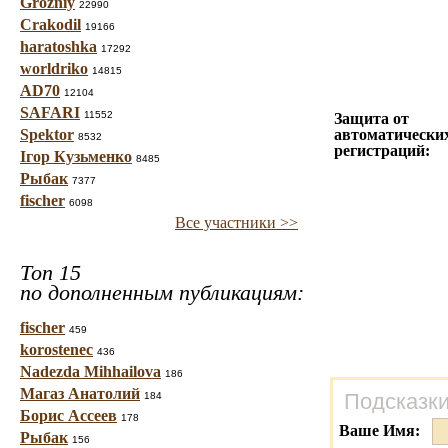
Grozniy
22990
Crakodil
19166
haratoshka
17292
worldriko
14815
AD70
12104
SAFARI
11552
Защита от
Spektor
автоматически
8532
регистраций:
Ігор Кузьменко
8485
Рыбак
7377
fischer
6098
Все участники >>
Топ 15
по дополненным публикациям:
fischer
459
korostenec
436
Nadezda Mihhailova
186
Магаз Анатолий
Подсказки
184
Борис Ассеев
178
Ваше Имя:
Рыбак
156