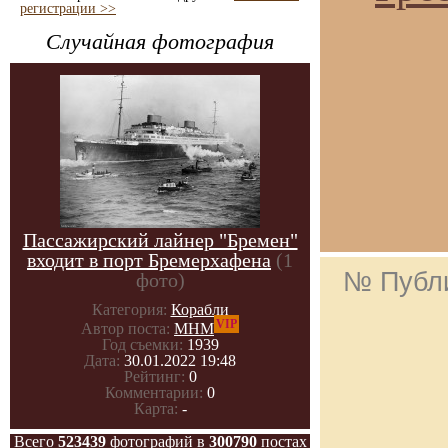
регистрации >>
Случайная фотография
Пассажирский лайнер "Бремен"
входит в порт Бремерхафена
(1
№ Публ
фото)
Категория:
Корабли
VIP
Автор поста:
МНМ
Год съемки:
1939
Дата:
30.01.2022 19:48
Рейтинг:
0
Комментарии:
0
Карта:
-
Всего
523439
фотографий в
300790
постах