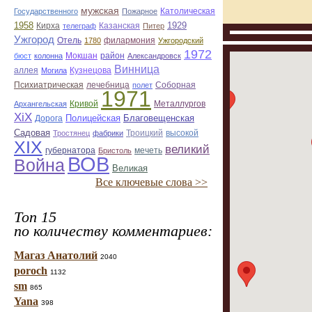
мужская
Государственного
Пожарное
Католическая
1958
Кирха
Казанская
1929
телеграф
Питер
Ужгород
Отель
филармония
1780
Ужгородский
1972
бюст
колонна
Мокшан
район
Александровск
Винница
аллея
Могила
Кузнецова
лечебница
Соборная
Психиатрическая
полет
1971
Кривой
Металлургов
Архангельская
ХiХ
Полицейская
Благовещенская
Дорога
Садовая
Троицкий
Тростянец
фабрики
высокой
ХІХ
великий
губернатора
мечеть
Бристоль
ВОВ
Война
Великая
Все ключевые слова >>
Топ 15
по количеству комментариев:
Магаз Анатолий
2040
poroch
1132
sm
865
Yana
398