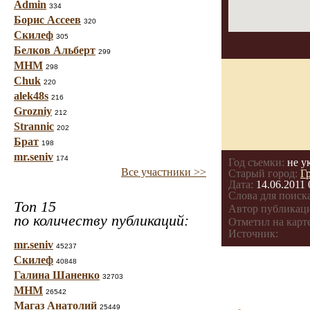
Admin
334
Борис Ассеев
320
Скилеф
305
Белков Альберт
299
МНМ
298
Chuk
220
alek48s
216
Grozniy
212
Strannic
202
Брат
198
mr.seniv
174
Год съемки:
не у
Все участники >>
Старый город:
Г
Дата:
14.06.2011 
Слова для поиска
Топ 15
Автор публикац
по количеству публикаций:
Отметил на карте
Источник:
mr.seniv
45237
Скилеф
40848
Галина Шаненко
32703
МНМ
26542
Магаз Анатолий
25449