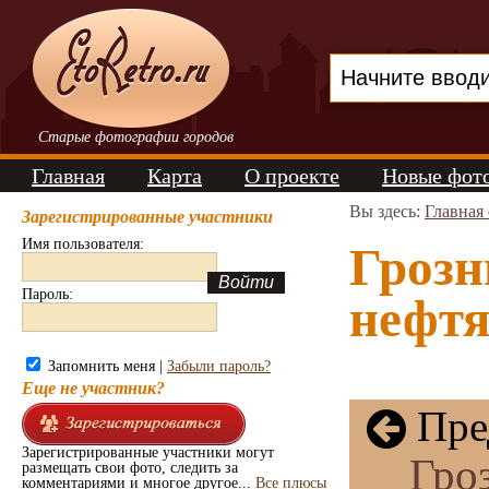
Старые фотографии городов
Главная
Карта
О проекте
Новые фот
Вы здесь:
Главная
Зарегистрированные участники
Имя пользователя:
Грозн
Пароль:
нефтя
Запомнить меня |
Забыли пароль?
Еще не участник?
Пре
Зарегистрированные участники могут
Гро
размещать свои фото, следить за
комментариями и многое другое...
Все плюсы