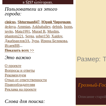
в
5257
категориях.
Пользователи из этого
города:
cinicus
,
Shturman847
,
Юрий Чирочкин
,
4e4nya
,
Ammian
,
Askhabaliev
,
debish
,
Isonn
,
javito
,
Mata1991
,
Murad B
,
Muslim
,
phantom221
,
Serga
,
sober150
,
Xaidov
,
ДжабраиловЗА
,
Зура
,
Ирина Беликова
,
ИсаевВВ
...
Показать всех >>
Это важно
Размер: Т
О проекте
Вопросы и ответы
Рекомендуем
Отказ от ответственности
Грозный-Го
Правообладателям
Реклама на проекте
Описание старой
Слова для поиска: