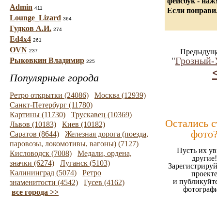
фейсбук - на
Admin
411
Если понравил
Lounge_Lizard
364
Гудков А.И.
274
Ed4x4
261
OVN
Предыдуща
237
"
Грозный-
Рыковкин Владимир
225
Популярные города
Ретро открытки (24086)
Москва (12939)
Санкт-Петербург (11780)
Картины (11730)
Трускавец (10369)
Остались 
Львов (10183)
Киев (10182)
фото
Саратов (8644)
Железная дорога (поезда,
паровозы, локомотивы, вагоны) (7127)
Пусть их ув
Кисловодск (7008)
Медали, ордена,
другие!
значки (6274)
Луганск (5103)
Зарегистрируй
Калининград (5074)
Ретро
проект
и публикуйт
знаменитости (4542)
Гусев (4162)
фотограф
все города >>