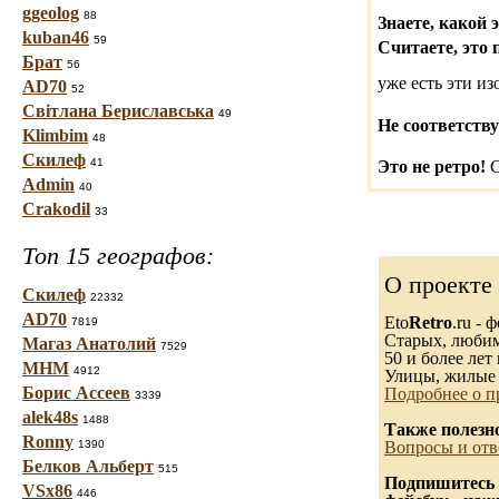
ggeolog
88
Знаете, какой 
kuban46
59
Считаете, это 
Брат
56
уже есть эти и
AD70
52
Світлана Бериславська
49
Не соответству
Klimbim
48
Скилеф
41
Это не ретро!
С
Admin
40
Crakodil
33
Топ 15 географов:
О проекте
Скилеф
22332
AD70
Eto
Retro
.ru -
7819
Старых, любимы
Магаз Анатолий
7529
50 и более лет 
МНМ
4912
Улицы, жилые 
Борис Ассеев
Подробнее о п
3339
alek48s
1488
Также полезн
Ronny
1390
Вопросы и отв
Белков Альберт
515
Подпишитесь 
VSx86
446