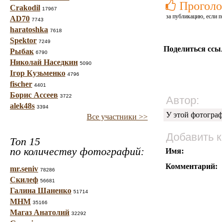
Проголо
Crakodil
17967
за публикацию, если п
AD70
7743
haratoshka
7618
Spektor
7249
Поделиться ссы
Рыбак
6790
Николай Наседкин
5090
Ігор Кузьменко
4796
fischer
4401
Борис Ассеев
3722
Автор:
alek48s
3394
У этой фотогра
Все участники >>
Добавить 
Топ 15
по количеству фотографий:
Имя:
Комментарий:
mr.seniv
78286
Скилеф
56681
Галина Шаненко
51714
МНМ
35166
Магаз Анатолий
32292