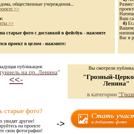
дома, общественные учереждения...
Размес
роекте >>
проект
Напиши
о:
Ваш са
еты >>
б)
Есл
Вашему
а старые фото с доставкой в фейсбук - нажмите
напиши
Вас в р
ся проект в целом - нажмите:
ыдущая публикация:
Вы смотрели публик
туннель на пр. Ленина
"
"Грозный-Церко
<<-
Ленина"
в категории
"Гроз
ь старые фото?
х увидят другие!
->
ируйтесь на проекте
те свои фотографии!