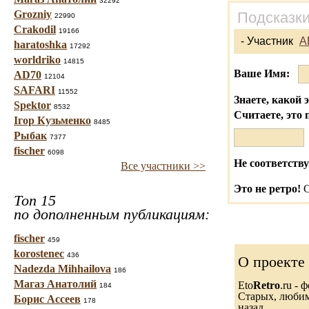
32292
Grozniy
Подсказки
22990
Crakodil
19166
- Участник
A
haratoshka
17292
worldriko
14815
Ваше Имя:
AD70
12104
SAFARI
11552
Знаете, какой 
Spektor
8532
Считаете, это 
Ігор Кузьменко
8485
Рыбак
7377
fischer
6098
Не соответству
Все участники >>
Это не ретро!
С
Топ 15
по дополненным публикациям:
fischer
459
korostenec
436
О проекте
Nadezda Mihhailova
186
Магаз Анатолий
Eto
Retro
.ru -
184
Старых, любимы
Борис Ассеев
178
назад.