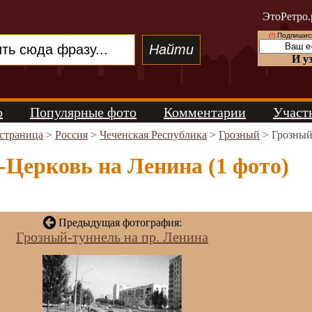
ЭтоРетро.
(!)
Подпишись
И у
о
Популярные фото
Комментарии
Участ
 страница
>
Россия
>
Чеченская Республика
>
Грозный
> Грозный
Церковь на Ленина (1 фото)
Предыдущая фотография:
Грозный-туннель на пр. Ленина