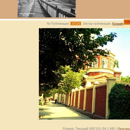
VI
№ Публикации:
10326
(Автор публикации:
Grozniy
Размер: Текущий 500*315 (94.1 KB) |
Оригина