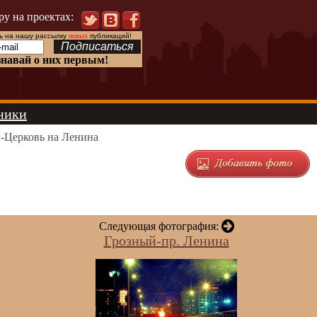
ру на проектах:
 на нашу рассылку
новых
публикаций!
знавай о них первым!
ники
-Церковь на Ленина
Следующая фотография:
Грозный-пр. Ленина