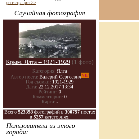
регистрации >>
Случайная фотография
Крым. Ялта – 1921-1929
(1 фото)
Категория:
Ялта
VIP
Автор поста:
Валерий Сергеевич
Год съемки:
1921-1929
Дата:
22.12.2017 13:34
Рейтинг:
0
Комментарии:
0
Карта:
-
Всего
523358
фотографий в
300757
постах
в
5257
категориях.
Пользователи из этого
города: