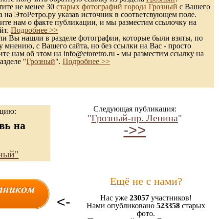
тите не менее 30
старых фотографий города Грозный
с Вашего
а на ЭтоРетро.ру указав источник в соответсвующем поле.
те нам о факте публикации, и мы разместим ссылочку на
йт.
Подробнее >>
и Вы нашли в разделе фотографии, которые были взяты, по
 мнению, с Вашего сайта, но без ссылки на Вас - просто
те нам об этом на info@etoretro.ru - мы разместим ссылку на
азделе "
Грозный
".
Подробнее >>
Следующая публикация:
ацию:
"
Грозный-пр. Ленина
"
вь на
->>
ный"
Ещё не с нами?
<-
Нас уже
23057
участников!
Нами опубликовано
523358
старых
фото.