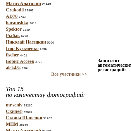
Магаз Анатолий
25449
Crakodil
17967
AD70
7743
haratoshka
7618
Spektor
7249
Рыбак
6790
Николай Наседкин
5090
Ігор Кузьменко
4796
fischer
4401
Защита от
Борис Ассеев
3722
автоматически
alek48s
3394
регистраций:
Все участники >>
Топ 15
по количеству фотографий:
mr.seniv
78260
Скилеф
56681
Галина Шаненко
51702
МНМ
35166
Магаз Анатолий