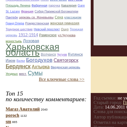
Плошадь Ленина
Фабричная
парочка
Кавалерия
Gare
St. Lazare
Франция
Собор Парижской Богоматери
Сена
Пантео́н
церковь св. Женевьевы
классицизм
женская гимназия
Гранд Опера
Рождественская
Траурное шествие
Невский проспект
Оцуп
Троицкая
1912-1914
Раменское
церковь
ул.Чугунова
Лозовая
моностырь
Харьковская
область
Купянск
Волчанск
Чугуев
Богодухов
Святогорск
Изюм
Валки
Бердянск
Ахтырка
Введенская церковь
Сумы
Уездных
мест.
Все ключевые слова >>
Топ 15
по количеству комментариев:
Год съемки:
не у
Старый город:
Г
Дата:
14.06.2011 
Магаз Анатолий
2040
Слова для поиска
poroch
1132
Автор публикац
sm
Отметил на карте
865