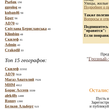
Рыбак
156
Улицы, жилые 
ggeolog
Подробнее о п
88
kuban46
59
Также полезн
Брат
Вопросы и отв
56
AD70
52
Подпишитесь н
Світлана Бериславська
49
"нравится":
Klimbim
48
Если понравил
Скилеф
41
Admin
40
Crakodil
33
Пред
"
Грозный-
Топ 15 географов:
Скилеф
22332
AD70
7819
Магаз Анатолий
7529
МНМ
4912
Осталис
Борис Ассеев
3339
alek48s
1488
Пусть и
Ronny
1390
Зарегистр
Белков Альберт
и публикуй
515