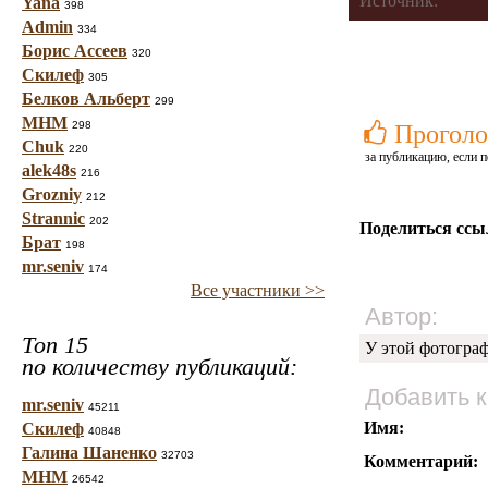
Источник:
Yana
398
Admin
334
Борис Ассеев
320
Скилеф
305
Белков Альберт
299
МНМ
298
Проголо
Chuk
220
за публикацию, если п
alek48s
216
Grozniy
212
Strannic
202
Поделиться ссы
Брат
198
mr.seniv
174
Все участники >>
Автор:
Топ 15
У этой фотогра
по количеству публикаций:
Добавить 
mr.seniv
45211
Имя:
Скилеф
40848
Галина Шаненко
32703
Комментарий:
МНМ
26542