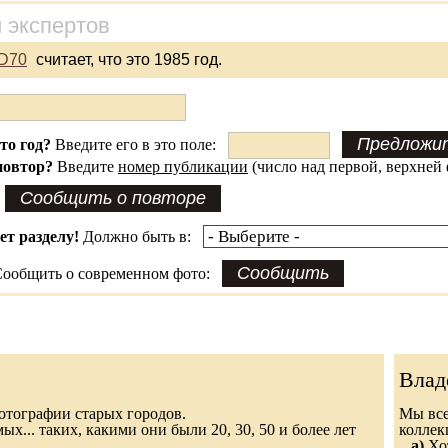
 экспертов
D70
считает, что это 1985 год.
это год?
Введите его в это поле:
повтор?
Введите
номер публикации
(число над первой, верхней 
ет разделу!
Должно быть в:
ообщить о современном фото:
Влад
 фотографии старых городов.
Мы все
х... таких, какими они были 20, 30, 50 и более лет
колле
а)
Хот