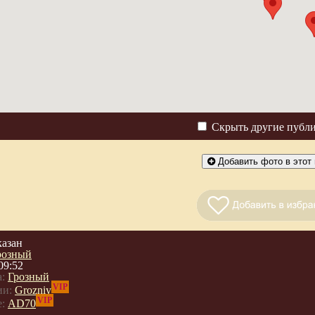
Скрыть другие публ
Добавить фото в этот 
казан
розный
09:52
:
Грозный
VIP
ии:
Grozniy
VIP
:
AD70