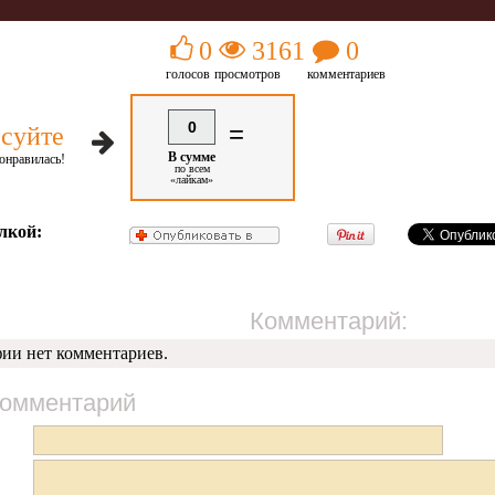
0
3161
0
голосов
просмотров
комментариев
0
=
суйте
В сумме
онравилась!
по всем
«лайкам»
лкой:
Комментарий:
фии нет комментариев.
комментарий