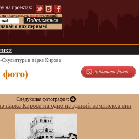
ру на проектах:
 на нашу рассылку
новых
публикаций!
знавай о них первым!
ники
-Скульптура в парке Кирова
 фото)
Следующая фотография:
з парка Кирова на одно из зданий комплекса вин