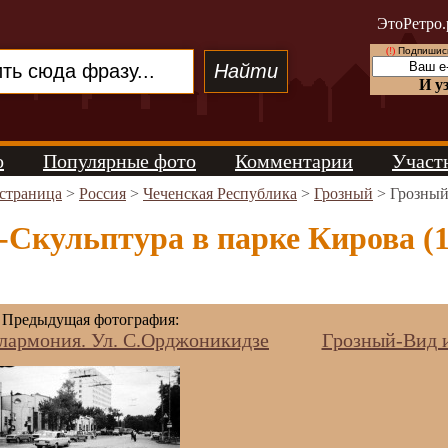
ЭтоРетро.
(!)
Подпишись
И у
о
Популярные фото
Комментарии
Участ
 страница
>
Россия
>
Чеченская Республика
>
Грозный
> Грозный
Скульптура в парке Кирова (1
Предыдущая фотография:
армония. Ул. С.Орджоникидзе
Грозный-Вид и