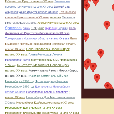
Губернатора Иркутск начало ХХ века
Знаменское
предместье Иркутск начало ХХ века
Детский сад
Амурская улица Иркутск начало ХХ века
Техническое
училище Иркутск начало ХХ века
вешалка
Мельница
Иркутск начало ХХ века
Усолье Иркутск начало ХХ века
Ярославль
такси
1999
окно
Купальні
Чернівці
Село
Листвяничное Иркутская область начало ХХ века
Троицкосавск Иркутская область начало ХХ века
Ламы
в масках и костюмах
река Бастрая Иркутская область
Новониколаевск Новосибирск
начало ХХ века
начало ХХ века
Грозный-площадь Ленина
Новосибирск карта
Мост через реку Омь Новосибирск
Кинотеатр Металлист Новосибирск
1897 год
начало ХХ века
Коммунальный мост Новосибирск
начало ХХ века
Въезд на Коммунальный мост
Новосибирск 1960 год
Путепровод над Красным
Новосибирск 1960 год
Дом грузчика Новосибирск
начало ХХ века
Новосибирск Красный проспект
3
начало ХХ века
Новосибирск Дом Маштакова начало
ХХ века
Новосибирск Крайисполком начало ХХ века
Новосибирск Дом с часами начало ХХ века
Новосибирск ДКоммунистическая улица начало ХХ века