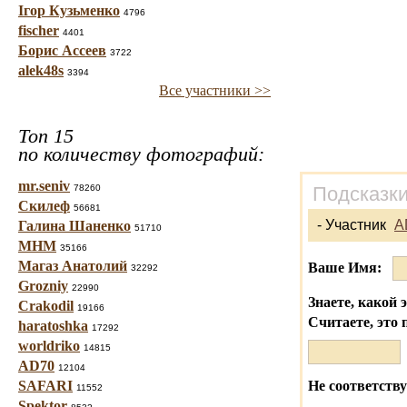
Ігор Кузьменко
4796
fischer
4401
Борис Ассеев
3722
alek48s
3394
Все участники >>
Топ 15
по количеству фотографий:
mr.seniv
78260
Подсказки
Скилеф
56681
- Участник
A
Галина Шаненко
51710
МНМ
35166
Магаз Анатолий
Ваше Имя:
32292
Grozniy
22990
Знаете, какой 
Crakodil
19166
Считаете, это 
haratoshka
17292
worldriko
14815
AD70
12104
SAFARI
Не соответству
11552
Spektor