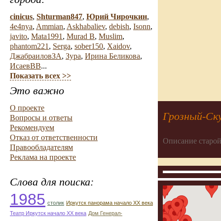
cinicus
,
Shturman847
,
Юрий Чирочкин
,
4e4nya
,
Ammian
,
Askhabaliev
,
debish
,
Isonn
,
javito
,
Mata1991
,
Murad B
,
Muslim
,
phantom221
,
Serga
,
sober150
,
Xaidov
,
ДжабраиловЗА
,
Зура
,
Ирина Беликова
,
ИсаевВВ
...
Показать всех >>
Это важно
О проекте
Грозный-Ску
Вопросы и ответы
Рекомендуем
Отказ от ответственности
Описание старой
Правообладателям
Реклама на проекте
Слова для поиска:
1985
столик
Иркутск панорама начало ХХ века
Театр Иркутск начало ХХ века
Дом Генерал-