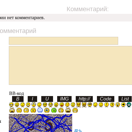
Комментарий:
фии нет комментариев.
комментарий
BB-код
х