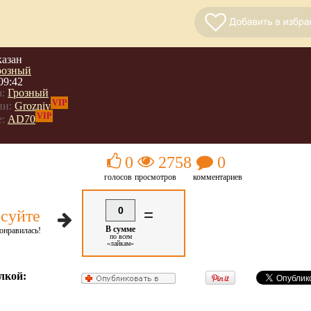
казан
розный
09:42
:
Грозный
VIP
ии:
Grozniy
VIP
:
AD70
0
2758
0
голосов
просмотров
комментариев
0
=
суйте
В сумме
онравилась!
по всем
«лайкам»
лкой: