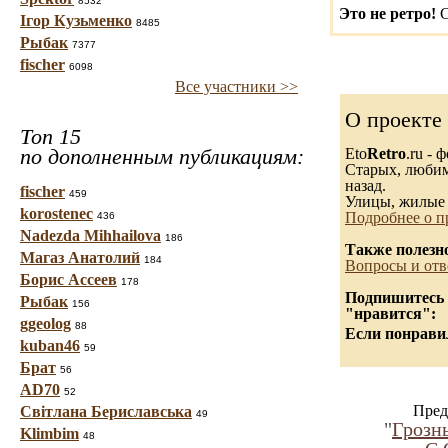
8532
Это не ретро!
С
Ігор Кузьменко
8485
Рыбак
7377
fischer
6098
Все участники >>
О проекте
Топ 15
по дополненным публикациям:
Eto
Retro
.ru -
Старых, любимы
назад.
fischer
459
Улицы, жилые 
korostenec
Подробнее о п
436
Nadezda Mihhailova
186
Также полезн
Магаз Анатолий
184
Вопросы и отв
Борис Ассеев
178
Подпишитесь н
Рыбак
156
"нравится":
ggeolog
88
Если понравил
kuban46
59
Брат
56
AD70
52
Пред
Світлана Бериславська
49
"
Грозн
Klimbim
48