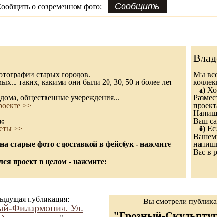
ообщить о современном фото:
Влад
 фотографии старых городов.
Мы все
х... таких, какими они были 20, 30, 50 и более лет
колле
а)
Хот
дома, общественные учереждения...
Размес
роекте >>
проект
Напиши
о:
Ваш са
еты >>
б)
Есл
Вашему
а старые фото с доставкой в фейсбук - нажмите
напиши
Вас в р
ся проект в целом - нажмите:
ыдущая публикация:
Вы смотрели публик
ый-Филармония. Ул.
"Грозный-Скульптур