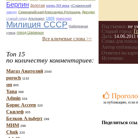
Берлин
Золотая
конец ХІХ века
«Славянский
завод»
Семинарийская(Александра II)площадь
Дрезден
1809
старый город
Альтмаркт
транспорт
Милиция СССР
Год съемки:
не у
Набережная
Старый город:
Г
город Царицын
улица
Дата:
14.06.2011 
Все ключевые слова >>
Слова для поиска
Автор публикац
Топ 15
Отметил на карте
Источник:
по количеству комментариев:
Магаз Анатолий
2040
poroch
1132
sm
865
Yana
398
Проголо
Admin
334
за публикацию, если п
Борис Ассеев
320
Скилеф
305
Белков Альберт
299
Поделиться ссы
МНМ
298
Chuk
220