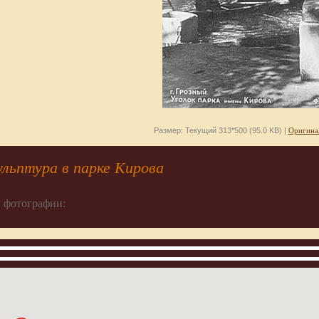
Размер: Текущий 313*500 (95.0 KB) |
Оригина
льптура в парке Кирова
 фотографии: