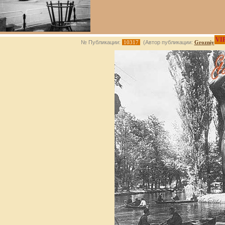
VI
№ Публикации:
10317
(Автор публикации:
Grozniy