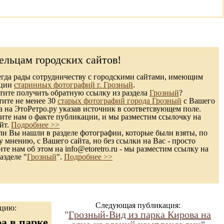
ельцам городских сайтов!
гда рады сотрудничеству с городскими сайтами, имеющим
кции
старинных фотографий г. Грозный
.
ите получить обратную ссылку из раздела
Грозный
?
тите не менее 30
старых фотографий города Грозный
с Вашего
а на ЭтоРетро.ру указав источник в соответсвующем поле.
те нам о факте публикации, и мы разместим ссылочку на
йт.
Подробнее >>
и Вы нашли в разделе фотографии, которые были взяты, по
 мнению, с Вашего сайта, но без ссылки на Вас - просто
те нам об этом на info@etoretro.ru - мы разместим ссылку на
азделе "
Грозный
".
Подробнее >>
Следующая публикация:
ацию:
"
Грозный-Вид из парка Кирова на
а в парке