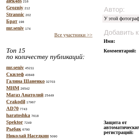
alek48s
216
Grozniy
Автор:
212
Strannic
202
У этой фотогра
Брат
198
mr.seniv
174
Добавить 
Все участники >>
Имя:
Топ 15
Комментарий:
по количеству публикаций:
mr.seniv
45211
Скилеф
40848
Галина Шаненко
32703
МНМ
26542
Магаз Анатолий
25449
Crakodil
17967
AD70
7743
haratoshka
7618
Spektor
Защита от
7249
автоматически
Рыбак
6790
регистраций:
Николай Наседкин
5090