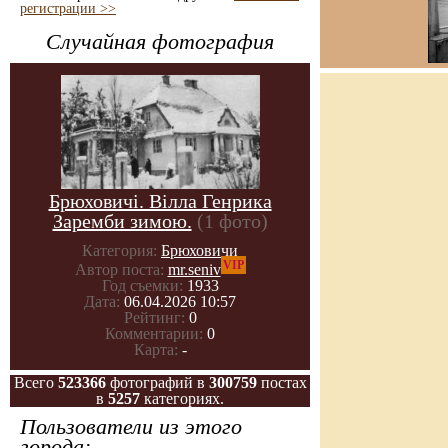
регистрации >>
Случайная фотография
Брюховичі. Вілла Генрика
Заремби зимою.
(1 фото)
Категория:
Брюховичи
VIP
Автор поста:
mr.seniv
Год съемки:
1933
Дата:
06.04.2026 10:57
Рейтинг:
0
Комментарии:
0
Карта:
-
Всего
523366
фотографий в
300759
постах
в
5257
категориях.
Пользователи из этого
города: