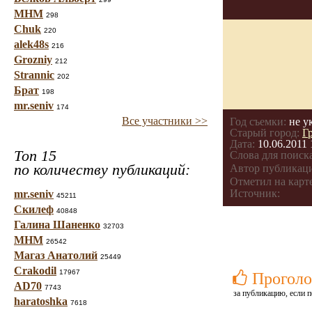
МНМ
298
Chuk
220
alek48s
216
Grozniy
212
Strannic
202
Брат
198
mr.seniv
174
Все участники >>
Год съемки:
не у
Старый город:
Г
Дата:
10.06.2011 
Топ 15
Слова для поиска
по количеству публикаций:
Автор публикац
Отметил на карте
Источник:
mr.seniv
45211
Скилеф
40848
Галина Шаненко
32703
МНМ
26542
Магаз Анатолий
25449
Crakodil
17967
Проголо
AD70
7743
за публикацию, если п
haratoshka
7618