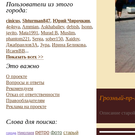
Пользователи из этого
города:
cinicus
,
Shturman847
,
Юрий Чирочкин
,
4e4nya
,
Ammian
,
Askhabaliev
,
debish
,
Isonn
,
javito
,
Mata1991
,
Murad B
,
Muslim
,
phantom221
,
Serga
,
sober150
,
Xaidov
,
ДжабраиловЗА
,
Зура
,
Ирина Беликова
,
ИсаевВВ
...
Показать всех >>
Это важно
О проекте
Вопросы и ответы
Рекомендуем
Отказ от ответственности
Грозный-пр
Правообладателям
Реклама на проекте
Описание старой
Слова для поиска:
ретро
фото
старый
Николаев
города