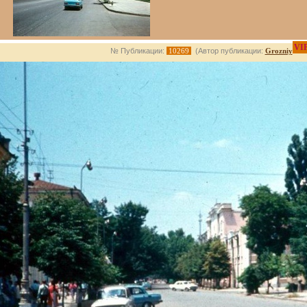
VI
№ Публикации:
10269
(Автор публикации:
Grozniy