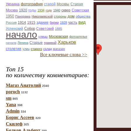
фотография
Украина
Старая
старой
Москвы
Москва
1920
годы
сквер
1934
году
1940
Советская
1950
дом
Панорама
Николаевской
стороны
общества
вид
1914
1915
здание
Россия
биржи
1928
часть
Собор
Успенский
Советский
1885
начало
улицы
Московская
фотоателье
Харьков
Старые
начала
Ленина
трамвай
столетия
улиц
старого
склад
магазин
Все ключевые слова >>
Топ 15
по количеству комментариев:
Магаз Анатолий
2040
poroch
1132
sm
865
Yana
398
Admin
334
Борис Ассеев
320
Скилеф
305
Белков Альберт
299