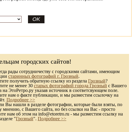
ельцам городских сайтов!
гда рады сотрудничеству с городскими сайтами, имеющим
кции
старинных фотографий г. Грозный
.
ите получить обратную ссылку из раздела
Грозный
?
тите не менее 30
старых фотографий города Грозный
с Вашего
а на ЭтоРетро.ру указав источник в соответсвующем поле.
те нам о факте публикации, и мы разместим ссылочку на
йт.
Подробнее >>
и Вы нашли в разделе фотографии, которые были взяты, по
 мнению, с Вашего сайта, но без ссылки на Вас - просто
те нам об этом на info@etoretro.ru - мы разместим ссылку на
азделе "
Грозный
".
Подробнее >>