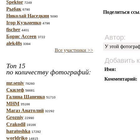
Spektor
7249
Рыбак
6790
Поделиться ссы
Николай Наседкин
5090
Ігор Кузьменко
4796
fischer
4401
Автор:
Борис Ассеев
3722
alek48s
3394
У этой фотогра
Все участники >>
Добавить 
Топ 15
Имя:
по количеству фотографий:
Комментарий:
mr.seniv
78260
Скилеф
56681
Галина Шаненко
51710
МНМ
35166
Магаз Анатолий
32292
Grozniy
22990
Crakodil
19166
haratoshka
17292
worldriko
14815