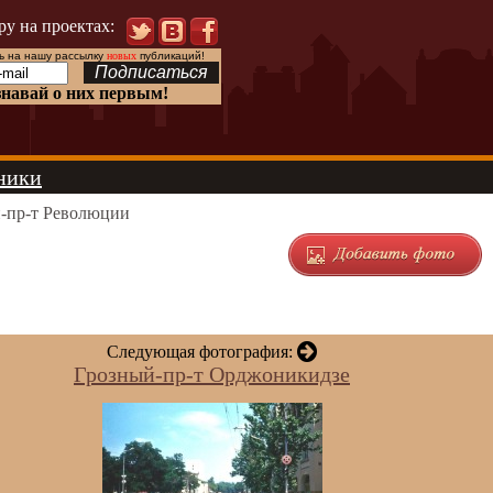
ру на проектах:
 на нашу рассылку
новых
публикаций!
знавай о них первым!
ники
-пр-т Революции
Следующая фотография:
Грозный-пр-т Орджоникидзе