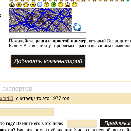
х
Пожалуйста,
решите простой пример
, который Вы видите 
Если у Вас возникнут проблемы с распознаванием символов
 экспертов
urad B
считает, что это 1977 год.
это год?
Введите его в это поле:
повтор?
Введите
номер публикации
(число над первой, верхней 