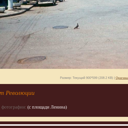
Размер: Текущий 900*599 (208.2 KB) |
Оригина
-т Революции
 фотографии:
(с площади Ленина)