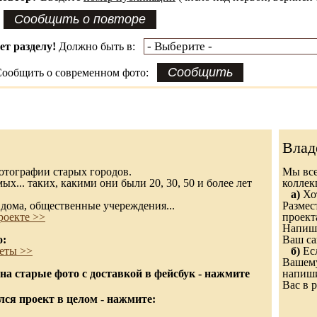
ет разделу!
Должно быть в:
ообщить о современном фото:
Влад
 фотографии старых городов.
Мы все
х... таких, какими они были 20, 30, 50 и более лет
колле
а)
Хот
дома, общественные учереждения...
Размес
роекте >>
проект
Напиши
о:
Ваш са
еты >>
б)
Есл
Вашему
а старые фото с доставкой в фейсбук - нажмите
напиши
Вас в р
ся проект в целом - нажмите: