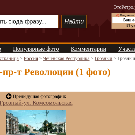
ЭтоРетро.
(!)
Подпишись
И у
о
Популярные фото
Комментарии
Участ
 страница
>
Россия
>
Чеченская Республика
>
Грозный
> Грозный
пр-т Революции (1 фото)
Предыдущая фотография:
Грозный-ул. Комсомольская