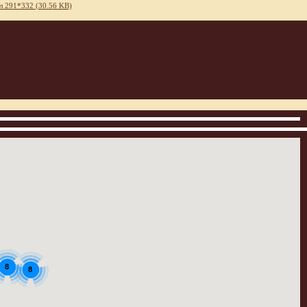
л 291*332 (30.56 KB)
8
8