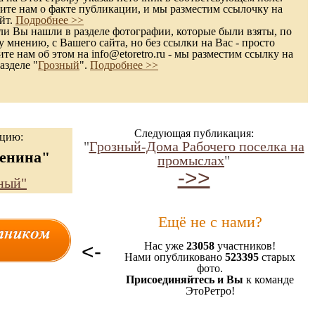
те нам о факте публикации, и мы разместим ссылочку на
йт.
Подробнее >>
и Вы нашли в разделе фотографии, которые были взяты, по
 мнению, с Вашего сайта, но без ссылки на Вас - просто
те нам об этом на info@etoretro.ru - мы разместим ссылку на
азделе "
Грозный
".
Подробнее >>
Следующая публикация:
ацию:
"
Грозный-Дома Рабочего поселка на
енина"
промыслах
"
->>
ный"
Ещё не с нами?
<-
Нас уже
23058
участников!
Нами опубликовано
523395
старых
фото.
Присоединяйтесь и Вы
к команде
ЭтоРетро!