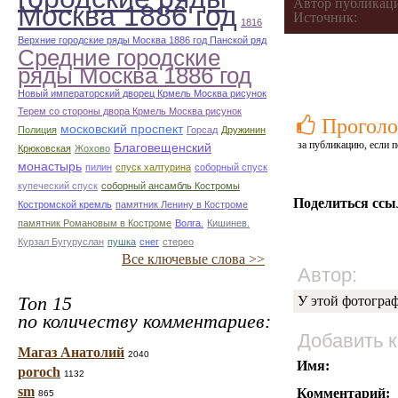
Автор публикац
Москва 1886 год
Источник:
1816
Верхние городские ряды Москва 1886 год Панской ряд
Средние городские
ряды Москва 1886 год
Новый императорский дворец Крмель Москва рисунок
Терем со стороны двора Крмель Москва рисунок
Проголо
московский проспект
Полиция
Горсад
Дружинин
за публикацию, если п
Благовещенский
Крюковская
Жохово
монастырь
пилин
спуск халтурина
соборный спуск
купеческий спуск
соборный ансамбль Костромы
Поделиться ссы
Костромской кремль
памятник Ленину в Костроме
памятник Романовым в Костроме
Волга.
Кишинев.
Курзал Бугуруслан
пушка
снег
стерео
Все ключевые слова >>
Автор:
Топ 15
У этой фотогра
по количеству комментариев:
Добавить 
Магаз Анатолий
2040
Имя:
poroch
1132
sm
Комментарий:
865