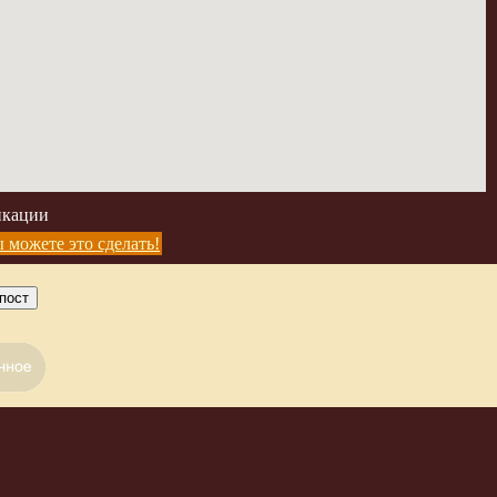
икации
 можете это сделать!
пост