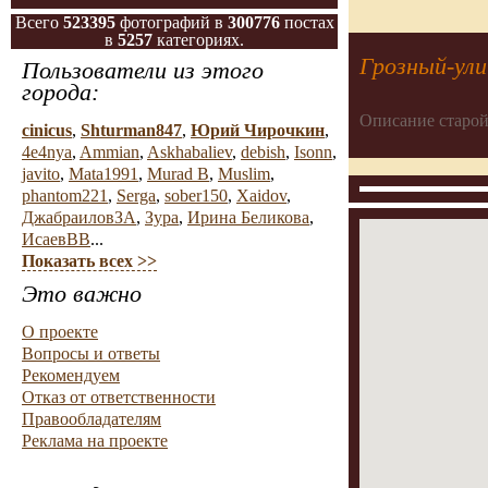
Всего
523395
фотографий в
300776
постах
в
5257
категориях.
Грозный-ули
Пользователи из этого
города:
Описание старой
cinicus
,
Shturman847
,
Юрий Чирочкин
,
4e4nya
,
Ammian
,
Askhabaliev
,
debish
,
Isonn
,
javito
,
Mata1991
,
Murad B
,
Muslim
,
phantom221
,
Serga
,
sober150
,
Xaidov
,
ДжабраиловЗА
,
Зура
,
Ирина Беликова
,
ИсаевВВ
...
Показать всех >>
Это важно
О проекте
Вопросы и ответы
Рекомендуем
Отказ от ответственности
Правообладателям
Реклама на проекте