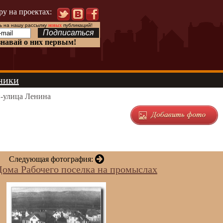
ру на проектах:
 на нашу рассылку
новых
публикаций!
знавай о них первым!
ники
-улица Ленина
Следующая фотография:
ома Рабочего поселка на промыслах