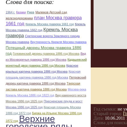
Слова для поиска:
1964 г.
Казаки
Ржев
Малюков Детский сад
план Москва гравюра
железнодорожники
1661 год
Кремль Москва гравюра 1661 год
Кремль
Кремль Москва
Москва гравюра 1662 год
гравюра
Сретенские ворота Земляного города
Москва гравюра
Внутренность Кремля Москва гравюра
Потешный дворец Москва гравюра 1886
год
Головинский дворец гравюра 1886 год Москва
Вид
из Москворечья гравюра 1886 год Москва
Кадашевский
монетный двор гравюра 1886 год Москва
Красное
крыльцо картина гравюра 1886 год Москва
Красная
площадь картина гравюра 1886 год Москва
Петровский
дворец картина гравюра 1886 год Москва
Тверская
застава картина гравюра 1886 год Москва
Москва-река
Кремль Москва 1886 год 1823 год
Вид каменного моста
Москва 1886 год 1825 год
Пресненские пруда и мост
Москва 1886 год 1825 год
Красная площадь Москва
Год съемки:
не у
Старый город:
Г
1886 год 1872 год
Биржа на Ильине Москва 1886 год
Верхние
Дата:
10.06.2011 
1872 год
Слова для поиска
городские ряды