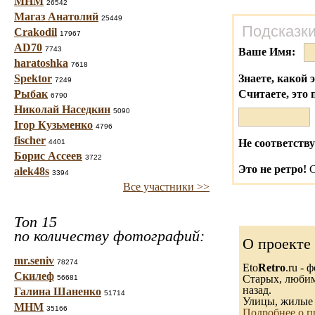
МНМ
26542
Магаз Анатолий
25449
Подсказки
Crakodil
17967
AD70
7743
Ваше Имя:
haratoshka
7618
Spektor
Знаете, какой 
7249
Рыбак
Считаете, это 
6790
Николай Наседкин
5090
Ігор Кузьменко
4796
fischer
Не соответству
4401
Борис Ассеев
3722
Это не ретро!
С
alek48s
3394
Все участники >>
Топ 15
по количеству фотографий:
О проекте
mr.seniv
78274
Eto
Retro
.ru -
Скилеф
Старых, любимы
56681
назад.
Галина Шаненко
51714
Улицы, жилые 
МНМ
35166
Подробнее о п