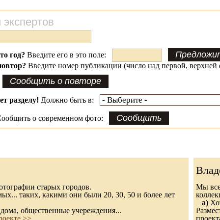
 экспертов
это год?
Введите его в это поле:
повтор?
Введите
номер публикации
(число над первой, верхней 
ет разделу!
Должно быть в:
ообщить о современном фото:
Влад
 фотографии старых городов.
Мы все
х... таких, какими они были 20, 30, 50 и более лет
колле
а)
Хот
дома, общественные учереждения...
Размес
роекте >>
проект