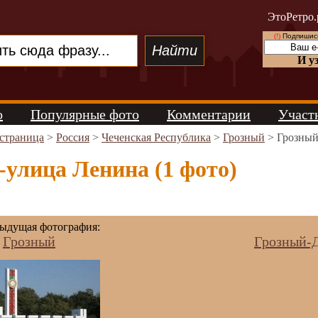
ЭтоРетро.
(!)
Подпишись
И у
о
Популярные фото
Комментарии
Участ
 страница
>
Россия
>
Чеченская Республика
>
Грозный
> Грозный
улица Ленина (1 фото)
ыдущая фотография:
Грозный
Грозный-Д