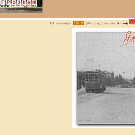
VI
№ Публикации:
10259
(Автор публикации:
Grozniy