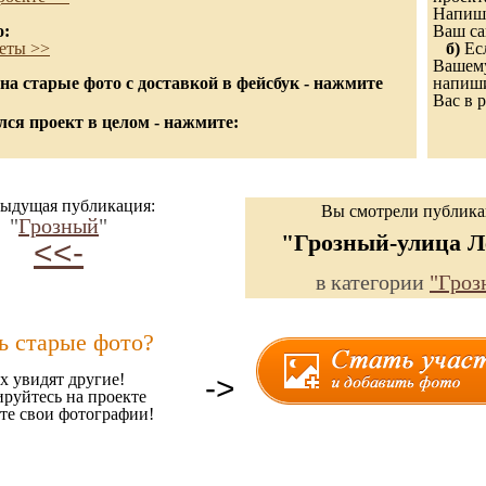
Напиши
о:
Ваш са
еты >>
б)
Есл
Вашему
а старые фото с доставкой в фейсбук - нажмите
напиши
Вас в р
ся проект в целом - нажмите:
ыдущая публикация:
Вы смотрели публик
"
Грозный
"
"Грозный-улица Л
<<-
в категории
"Гроз
ь старые фото?
х увидят другие!
->
ируйтесь на проекте
те свои фотографии!