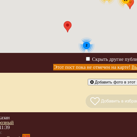
2
Скрыть другие публ
Этот пост пока не отмечен на карте!
Вы
Добавить фото в этот 
казан
розный
11:39
:
VIP