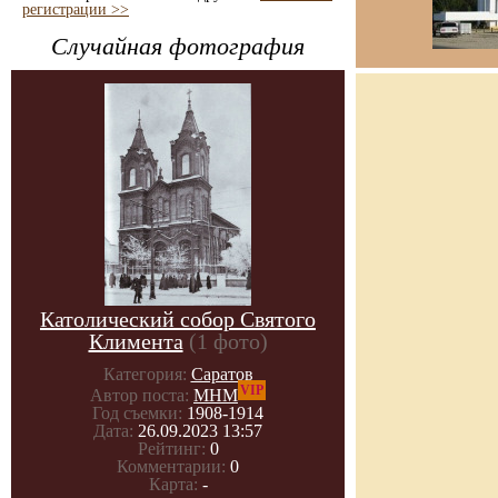
регистрации >>
Случайная фотография
Католический собор Святого
Климента
(1 фото)
Категория:
Саратов
VIP
Автор поста:
МНМ
Год съемки:
1908-1914
Дата:
26.09.2023 13:57
Рейтинг:
0
Комментарии:
0
Карта:
-