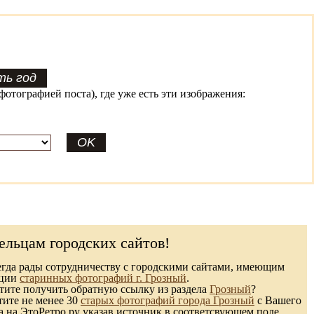
фотографией поста), где уже есть эти изображения:
ельцам городских сайтов!
гда рады сотрудничеству с городскими сайтами, имеющим
кции
старинных фотографий г. Грозный
.
ите получить обратную ссылку из раздела
Грозный
?
тите не менее 30
старых фотографий города Грозный
с Вашего
а на ЭтоРетро.ру указав источник в соответсвующем поле.