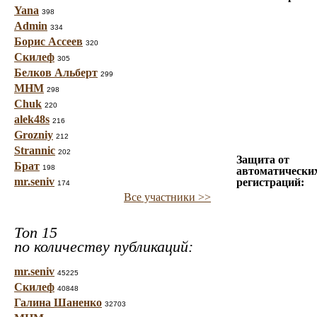
Yana
398
Admin
334
Борис Ассеев
320
Скилеф
305
Белков Альберт
299
МНМ
298
Chuk
220
alek48s
216
Grozniy
212
Strannic
202
Защита от
Брат
198
автоматически
mr.seniv
регистраций:
174
Все участники >>
Топ 15
по количеству публикаций:
mr.seniv
45225
Скилеф
40848
Галина Шаненко
32703