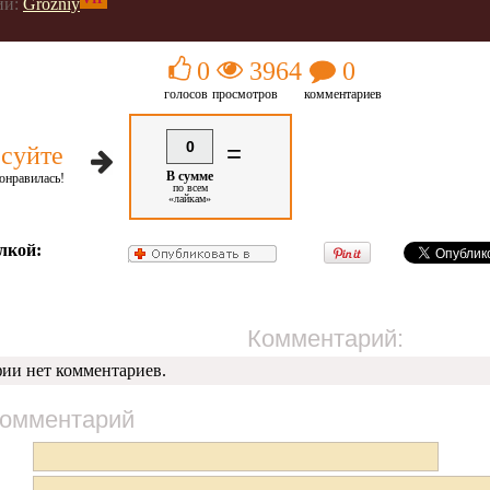
ии:
Grozniy
0
3964
0
голосов
просмотров
комментариев
0
=
суйте
В сумме
онравилась!
по всем
«лайкам»
лкой:
Комментарий:
фии нет комментариев.
комментарий