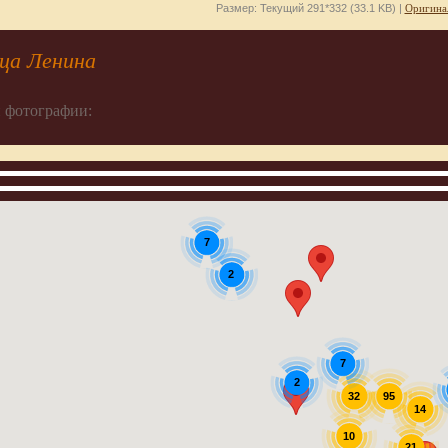
Размер: Текущий 291*332 (33.1 KB) |
Оригина
ца Ленина
 фотографии:
7
2
7
2
32
95
14
10
21