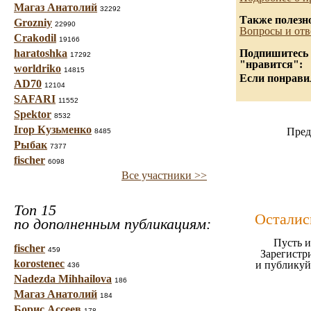
Магаз Анатолий
32292
Также полезн
Grozniy
22990
Вопросы и отв
Crakodil
19166
haratoshka
Подпишитесь н
17292
"нравится":
worldriko
14815
Если понравил
AD70
12104
SAFARI
11552
Spektor
8532
Ігор Кузьменко
Пред
8485
Рыбак
7377
fischer
6098
Все участники >>
Топ 15
Осталис
по дополненным публикациям:
Пусть и
fischer
459
Зарегистр
korostenec
и публикуй
436
Nadezda Mihhailova
186
Магаз Анатолий
184
Борис Ассеев
178