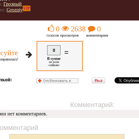
:
Грозный
VIP
ии:
Grozniy
0
2638
0
голосов
просмотров
комментариев
0
=
суйте
В сумме
онравилась!
по всем
«лайкам»
лкой:
Комментарий:
фии нет комментариев.
комментарий