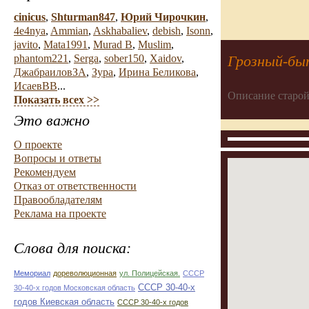
cinicus
,
Shturman847
,
Юрий Чирочкин
,
4e4nya
,
Ammian
,
Askhabaliev
,
debish
,
Isonn
,
javito
,
Mata1991
,
Murad B
,
Muslim
,
Грозный-бы
phantom221
,
Serga
,
sober150
,
Xaidov
,
ДжабраиловЗА
,
Зура
,
Ирина Беликова
,
ИсаевВВ
...
Описание старой
Показать всех >>
Это важно
О проекте
Вопросы и ответы
Рекомендуем
Отказ от ответственности
Правообладателям
Реклама на проекте
Слова для поиска:
Мемориал
дореволюционная
ул. Полицейская.
СССР
СССР 30-40-х
30-40-х годов Московская область
годов Киевская область
СССР 30-40-х годов