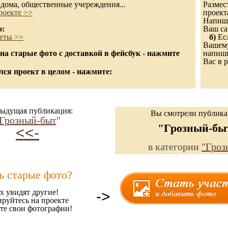
дома, общественные учереждения...
Размес
роекте >>
проект
Напиши
о:
Ваш са
еты >>
б)
Есл
Вашему
а старые фото с доставкой в фейсбук - нажмите
напиши
Вас в р
ся проект в целом - нажмите:
ыдущая публикация:
Вы смотрели публик
Грозный-быт
"
"Грозный-бы
<<-
в категории
"Гроз
ь старые фото?
х увидят другие!
->
ируйтесь на проекте
те свои фотографии!