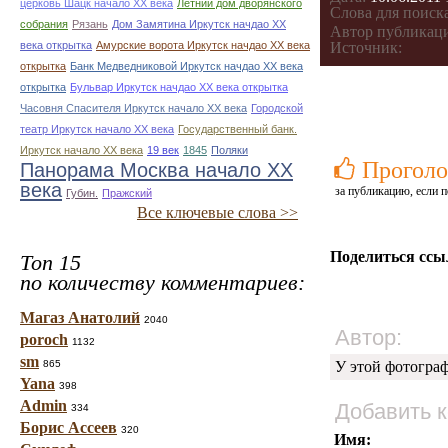
церковь Шацк начало ХХ века
Летний дом дворянского
Слова для поиска
собрания
Рязань
Дом Замятина Иркутск начдао ХХ
Автор публикац
века открытка
Амурские ворота Иркутск начдао ХХ века
Источник:
открытка
Банк Медведниковой Иркутск начдао ХХ века
открытка
Бульвар Иркутск начдао ХХ века открытка
Часовня Спасителя Иркутск начало ХХ века
Городской
театр Иркутск начало ХХ века
Государственный банк.
Иркутск начало ХХ века
19 век
1845
Поляки
Проголо
Панорама Москва начало ХХ
века
за публикацию, если п
Губин.
Пражский
Все ключевые слова >>
Поделиться ссы
Топ 15
по количеству комментариев:
Магаз Анатолий
2040
Автор:
poroch
1132
sm
865
У этой фотогра
Yana
398
Admin
Добавить 
334
Борис Ассеев
320
Имя: