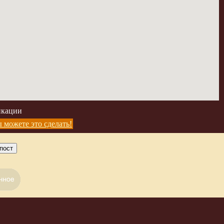
икации
 можете это сделать!
пост