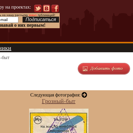
ру на проектах:
 на нашу рассылку
новых
публикаций!
знавай о них первым!
ники
-быт
Следующая фотография:
Грозный-быт