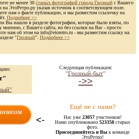
тите не менее 30
старых фотографий города Грозный
с Вашего
а на ЭтоРетро.ру указав источник в соответсвующем поле.
те нам о факте публикации, и мы разместим ссылочку на
йт.
Подробнее >>
и Вы нашли в разделе фотографии, которые были взяты, по
 мнению, с Вашего сайта, но без ссылки на Вас - просто
те нам об этом на info@etoretro.ru - мы разместим ссылку на
азделе "
Грозный
".
Подробнее >>
Следующая публикация:
ацию:
"
Грозный-быт
"
т"
->>
ный"
Ещё не с нами?
<-
Нас уже
23057
участников!
Нами опубликовано
523358
старых
фото.
Присоединяйтесь и Вы
к команде
ЭтоРетро!