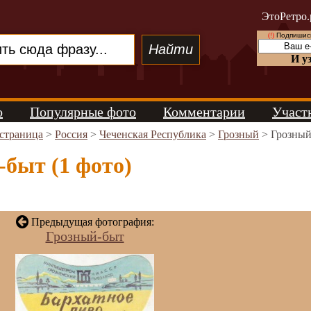
ЭтоРетро.
(!)
Подпишись
И у
о
Популярные фото
Комментарии
Участ
 страница
>
Россия
>
Чеченская Республика
>
Грозный
> Грозный
быт (1 фото)
Предыдущая фотография:
Грозный-быт