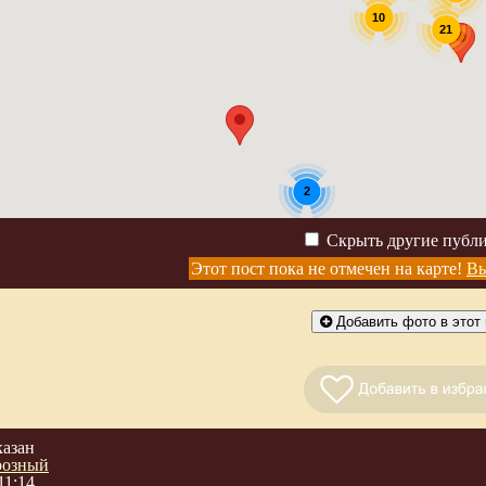
10
21
2
Скрыть другие публ
Этот пост пока не отмечен на карте!
Вы
Добавить фото в этот 
казан
розный
11:14