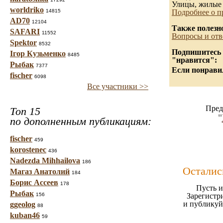
Улицы, жилые 
worldriko
14815
Подробнее о п
AD70
12104
Также полезн
SAFARI
11552
Вопросы и отв
Spektor
8532
Подпишитесь н
Ігор Кузьменко
8485
"нравится":
Рыбак
7377
Если понравил
fischer
6098
Все участники >>
Пред
Топ 15
"
по дополненным публикациям:
fischer
459
korostenec
436
Nadezda Mihhailova
186
Осталис
Магаз Анатолий
184
Борис Ассеев
178
Пусть и
Рыбак
156
Зарегистр
и публикуй
ggeolog
88
kuban46
59