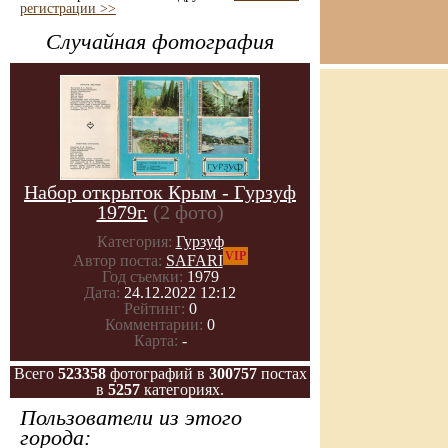
регистрации >>
Случайная фотография
Набор открыток Крым - Гурзуф
1979г.
(2 фото)
Категория:
Гурзуф
VIP
Автор поста:
SAFARI
Год съемки:
1979
Дата:
24.12.2022 12:12
Рейтинг:
0
Комментарии:
0
Карта:
-
Всего
523358
фотографий в
300757
постах
в
5257
категориях.
Пользователи из этого
города: