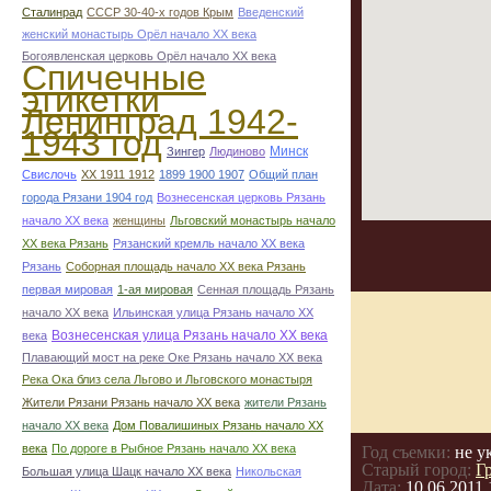
Сталинрад
СССР 30-40-х годов Крым
Введенский
женский монастырь Орёл начало ХХ века
Богоявленская церковь Орёл начало ХХ века
Спичечные
этикетки
Ленинград 1942-
1943 год
Минск
Зингер
Людиново
Свислочь
XX 1911 1912
1899 1900 1907
Общий план
города Рязани 1904 год
Вознесенская церковь Рязань
начало ХХ века
женщины
Льговский монастырь начало
ХХ века Рязань
Рязанский кремль начало ХХ века
Рязань
Соборная площадь начало ХХ века Рязань
первая мировая
1-ая мировая
Сенная площадь Рязань
начало ХХ века
Ильинская улица Рязань начало ХХ
Вознесенская улица Рязань начало ХХ века
века
Плавающий мост на реке Оке Рязань начало ХХ века
Река Ока близ села Льгово и Льговского монастыря
Жители Рязани Рязань начало ХХ века
жители Рязань
начало ХХ века
Дом Повалишиных Рязань начало ХХ
века
По дороге в Рыбное Рязань начало ХХ века
Год съемки:
не у
Старый город:
Г
Большая улица Шацк начало ХХ века
Никольская
Дата:
10.06.2011 