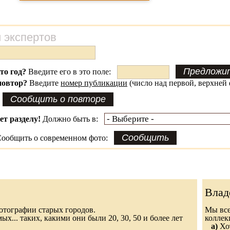
 экспертов
это год?
Введите его в это поле:
повтор?
Введите
номер публикации
(число над первой, верхней 
ет разделу!
Должно быть в:
ообщить о современном фото:
Влад
 фотографии старых городов.
Мы все
х... таких, какими они были 20, 30, 50 и более лет
колле
а)
Хот