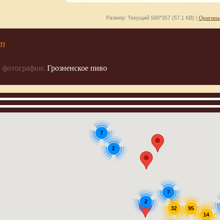
Размер: Текущий 500*357 (57.1 KB) |
Оригина
т
 фотографии:
Грозненское пиво
7
2
7
2
32
95
14