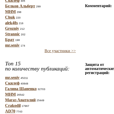
Скилеф
305
Комментарий:
Белков Альберт
299
МНМ
298
Chuk
220
alek48s
216
Grozniy
212
Strannic
202
Брат
198
mr.seniv
174
Все участники >>
Топ 15
Защита от
по количеству публикаций:
автоматически
регистраций:
mr.seniv
45211
Скилеф
40848
Галина Шаненко
32703
МНМ
26542
Магаз Анатолий
25449
Crakodil
17967
AD70
7743