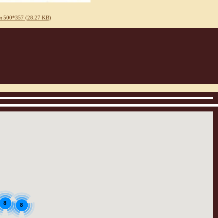
л 500*357 (28.27 KB)
8
8