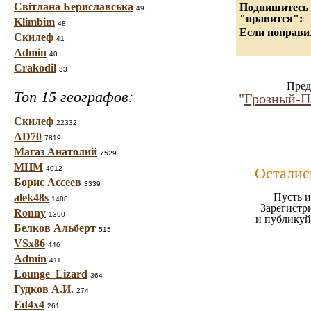
Світлана Бериславська
Подпишитесь н
49
"нравится":
Klimbim
48
Если понравил
Скилеф
41
Admin
40
Crakodil
33
Пред
Топ 15 географов:
"
Грозный-П
Скилеф
22332
AD70
7819
Магаз Анатолий
7529
МНМ
4912
Осталис
Борис Ассеев
3339
Пусть и
alek48s
1488
Зарегистр
Ronny
1390
и публикуй
Белков Альберт
515
VSx86
446
Admin
411
Lounge_Lizard
364
Гудков А.И.
274
Ed4x4
261