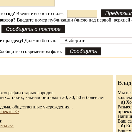
это год?
Введите его в это поле:
повтор?
Введите
номер публикации
(число над первой, верхней 
ет разделу!
Должно быть в:
ообщить о современном фото:
Влад
 фотографии старых городов.
Мы все
х... таких, какими они были 20, 30, 50 и более лет
колле
а)
Хот
дома, общественные учереждения...
Размес
роекте >>
проект
Напиши
о:
Ваш са
еты >>
б)
Есл
Вашему