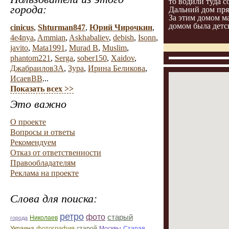
то водили туда 
города:
Дальний дом прям
За этим домом м
домом была детс
cinicus
,
Shturman847
,
Юрий Чирочкин
,
4e4nya
,
Ammian
,
Askhabaliev
,
debish
,
Isonn
,
javito
,
Mata1991
,
Murad B
,
Muslim
,
phantom221
,
Serga
,
sober150
,
Xaidov
,
ДжабраиловЗА
,
Зура
,
Ирина Беликова
,
ИсаевВВ
...
Показать всех >>
Это важно
О проекте
Вопросы и ответы
Рекомендуем
Отказ от ответственности
Правообладателям
Реклама на проекте
Слова для поиска:
ретро
фото
старый
Николаев
города
фотография
Украина
Старая
старой
Москвы