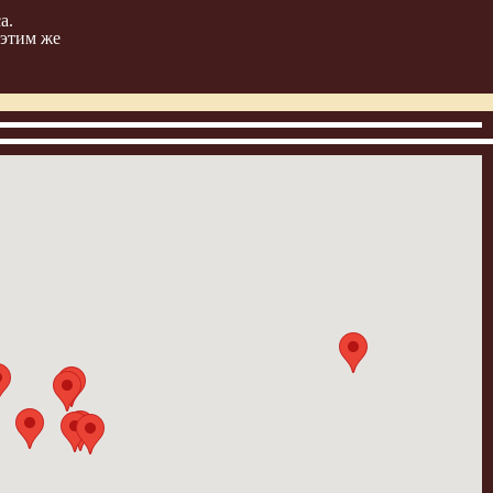
а.
 этим же