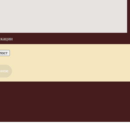
икации
пост