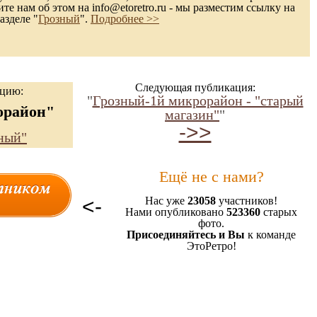
те нам об этом на info@etoretro.ru - мы разместим ссылку на
азделе "
Грозный
".
Подробнее >>
Следующая публикация:
ацию:
"
Грозный-1й микрорайон - "старый
орайон"
магазин"
"
->>
ный"
Ещё не с нами?
<-
Нас уже
23058
участников!
Нами опубликовано
523360
старых
фото.
Присоединяйтесь и Вы
к команде
ЭтоРетро!