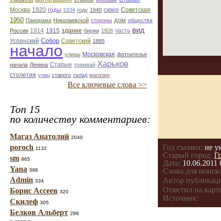
Москва
1920
годы
сквер
1934
году
1940
Советская
1950
дом
Панорама
Николаевской
стороны
общества
вид
1914
1915
здание
Россия
биржи
1928
часть
Собор
Успенский
Советский
1885
начало
улицы
Московская
фотоателье
Харьков
Старые
начала
Ленина
трамвай
столетия
улиц
старого
склад
магазин
Все ключевые слова >>
Топ 15
по количеству комментариев:
Магаз Анатолий
2040
poroch
Год съемки:
не у
1132
Старый город:
Г
sm
865
Дата:
10.06.2011 
Yana
Слова для поиска
398
Admin
Автор публикац
334
Отметил на карте
Борис Ассеев
320
Источник:
Скилеф
305
Белков Альберт
299