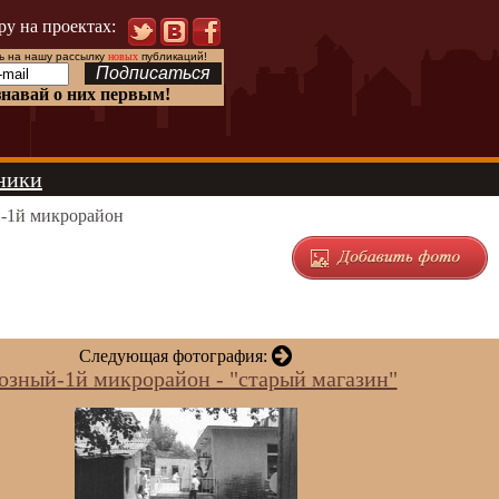
ру на проектах:
 на нашу рассылку
новых
публикаций!
знавай о них первым!
ники
-1й микрорайон
Следующая фотография:
озный-1й микрорайон - "старый магазин"