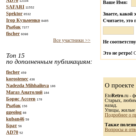
AD70
12104
Ваше Имя:
SAFARI
11552
Spektor
Знаете, какой 
8532
Ігор Кузьменко
Считаете, это 
8485
Рыбак
7377
fischer
6098
Все участники >>
Не соответству
Это не ретро!
С
Топ 15
по дополненным публикациям:
fischer
459
korostenec
436
О проекте
Nadezda Mihhailova
186
Магаз Анатолий
184
Eto
Retro
.ru -
Борис Ассеев
178
Старых, любимы
назад.
Рыбак
156
Улицы, жилые 
ggeolog
88
Подробнее о п
kuban46
59
Также полезн
Брат
56
Вопросы и отв
AD70
52