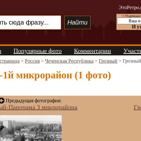
ЭтоРетро.
(!)
Подпишись
И у
о
Популярные фото
Комментарии
Участ
 страница
>
Россия
>
Чеченская Республика
>
Грозный
> Грозный
-1й микрорайон (1 фото)
Предыдущая фотография:
ый-Панорама 3 микрорайона
Гр