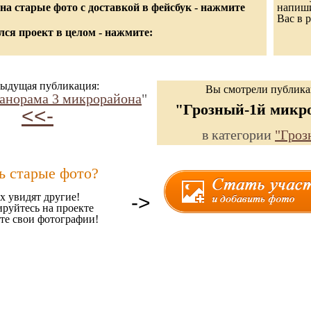
а старые фото с доставкой в фейсбук - нажмите
напиши
Вас в р
ся проект в целом - нажмите:
ыдущая публикация:
Вы смотрели публик
анорама 3 микрорайона
"
"Грозный-1й микр
<<-
в категории
"Гроз
ь старые фото?
х увидят другие!
->
ируйтесь на проекте
те свои фотографии!