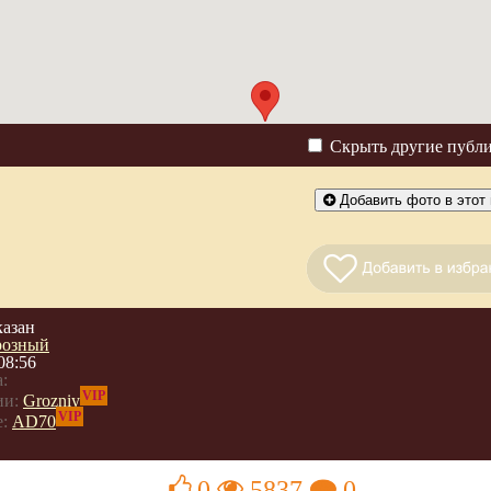
Скрыть другие публ
Добавить фото в этот 
казан
розный
08:56
:
VIP
ии:
Grozniy
VIP
:
AD70
0
5837
0