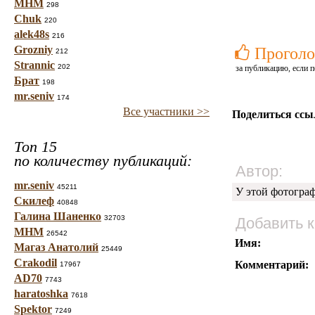
МНМ
298
Chuk
220
alek48s
216
Grozniy
Проголо
212
Strannic
202
за публикацию, если п
Брат
198
mr.seniv
174
Все участники >>
Поделиться ссы
Топ 15
по количеству публикаций:
Автор:
mr.seniv
45211
У этой фотогра
Скилеф
40848
Галина Шаненко
32703
Добавить 
МНМ
26542
Имя:
Магаз Анатолий
25449
Crakodil
Комментарий:
17967
AD70
7743
haratoshka
7618
Spektor
7249