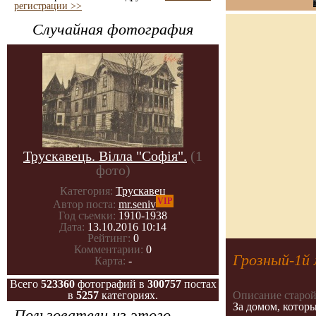
регистрации >>
Случайная фотография
Трускавець. Вілла "Софія".
(1
фото)
Категория:
Трускавец
VIP
Автор поста:
mr.seniv
Год съемки:
1910-1938
Дата:
13.10.2016 10:14
Рейтинг:
0
Комментарии:
0
Грозный-1й
Карта:
-
Всего
523360
фотографий в
300757
постах
Описание старой
в
5257
категориях.
За домом, которы
Пользователи из этого