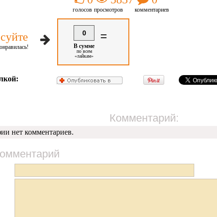
голосов
просмотров
комментариев
0
=
суйте
В сумме
онравилась!
по всем
«лайкам»
лкой:
Комментарий:
фии нет комментариев.
комментарий