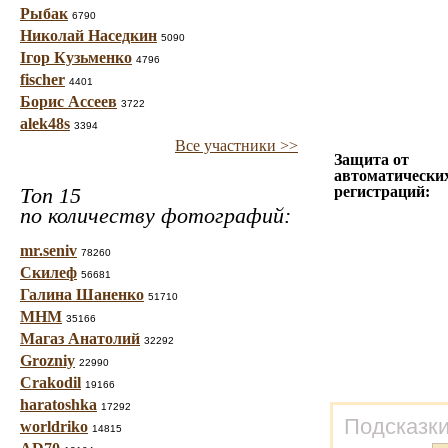
Рыбак
6790
Николай Наседкин
5090
Ігор Кузьменко
4796
fischer
4401
Борис Ассеев
3722
alek48s
3394
Все участники >>
Защита от
автоматически
Топ 15
регистраций:
по количеству фотографий:
mr.seniv
78260
Скилеф
56681
Галина Шаненко
51710
МНМ
35166
Магаз Анатолий
32292
Grozniy
22990
Crakodil
19166
haratoshka
17292
Подсказки
worldriko
14815