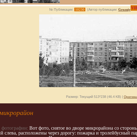
VI
№ Публикации:
10230
(Автор публикации:
Grozniy
Размер: Текущий 513*238 (46.4 KB) |
Оригина
 микрорайон
 фотографии:
Вот фото, снятое во дворе микрорайона со стороны 
й слева, расположены через дорогу: пожарка и тролейбусный па