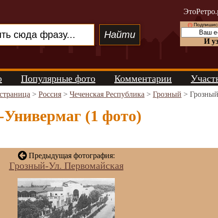
ЭтоРетро.
(!)
Подпишись
И у
о
Популярные фото
Комментарии
Участ
 страница
>
Россия
>
Чеченская Республика
>
Грозный
> Грозный
-Универмаг (1 фото)
Предыдущая фотография:
Грозный-Ул. Первомайская