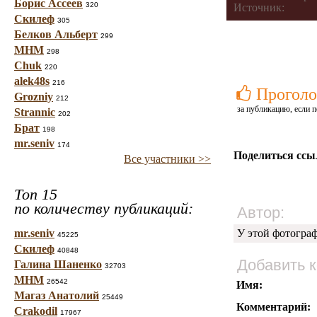
Борис Ассеев
320
Источник:
Скилеф
305
Белков Альберт
299
МНМ
298
Chuk
220
alek48s
216
Проголо
Grozniy
212
за публикацию, если п
Strannic
202
Брат
198
mr.seniv
174
Поделиться ссы
Все участники >>
Топ 15
по количеству публикаций:
Автор:
mr.seniv
У этой фотогра
45225
Скилеф
40848
Добавить 
Галина Шаненко
32703
МНМ
26542
Имя:
Магаз Анатолий
25449
Комментарий:
Crakodil
17967