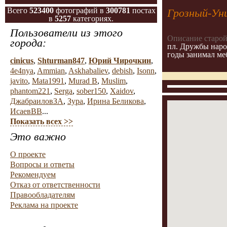
Всего
523400
фотографий в
300781
постах
Грозный-Ун
в
5257
категориях.
Пользователи из этого
Описание старой
города:
пл. Дружбы народ
годы занимал ме
cinicus
,
Shturman847
,
Юрий Чирочкин
,
4e4nya
,
Ammian
,
Askhabaliev
,
debish
,
Isonn
,
javito
,
Mata1991
,
Murad B
,
Muslim
,
phantom221
,
Serga
,
sober150
,
Xaidov
,
ДжабраиловЗА
,
Зура
,
Ирина Беликова
,
ИсаевВВ
...
Показать всех >>
Это важно
О проекте
Вопросы и ответы
Рекомендуем
Отказ от ответственности
Правообладателям
Реклама на проекте