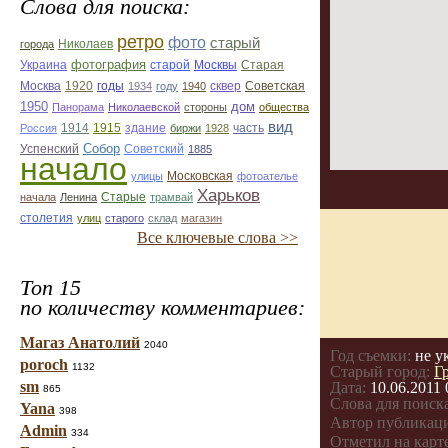
Слова для поиска:
ретро
фото
старый
Николаев
города
фотография
Украина
Старая
старой
Москвы
Москва
1920
годы
сквер
1934
году
1940
Советская
1950
дом
Панорама
Николаевской
стороны
общества
вид
1914
1915
здание
Россия
биржи
1928
часть
Собор
Успенский
Советский
1885
начало
улицы
Московская
фотоателье
Харьков
Старые
начала
Ленина
трамвай
столетия
улиц
старого
склад
магазин
Все ключевые слова >>
Топ 15
по количеству комментариев:
Магаз Анатолий
2040
Год съемки:
не у
poroch
1132
Старый город:
Г
sm
Дата:
10.06.2011 
865
Слова для поиска
Yana
398
Автор публикац
Admin
334
Отметил на карте