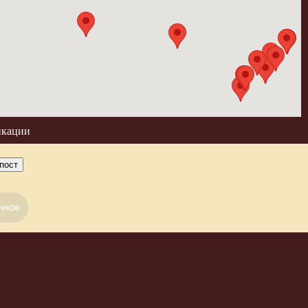
икации
пост