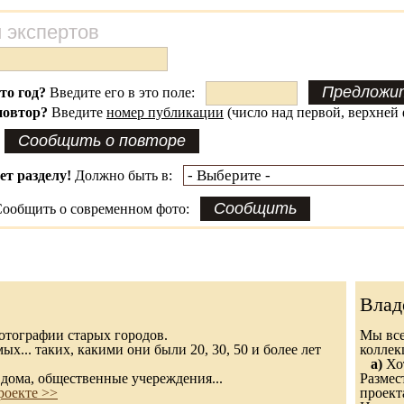
 экспертов
это год?
Введите его в это поле:
повтор?
Введите
номер публикации
(число над первой, верхней 
ет разделу!
Должно быть в:
ообщить о современном фото:
Влад
 фотографии старых городов.
Мы все
х... таких, какими они были 20, 30, 50 и более лет
колле
а)
Хот
дома, общественные учереждения...
Размес
роекте >>
проект