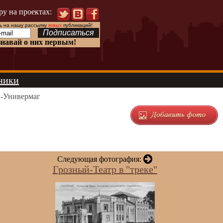
ру на проектах:
 на нашу рассылку
новых
публикаций!
знавай о них первым!
ники
-Универмаг
Следующая фотография:
Грозный-Театр в "треке"