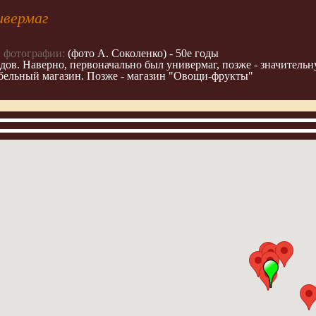
ивермаг
 фотографии:
(фото А. Соколенко) - 50е годы
ов. Наверно, первоначально был универмаг, позже - значительну
бельный магазин. Позже - магазин "Овощи-фрукты"