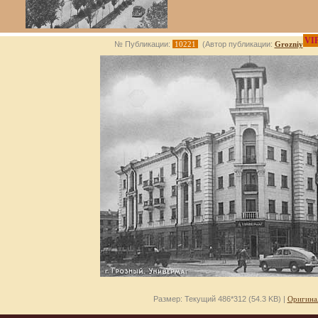
VI
№ Публикации:
10221
(Автор публикации:
Grozniy
Размер: Текущий 486*312 (54.3 KB) |
Оригина