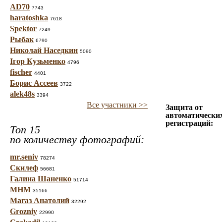
AD70
7743
haratoshka
7618
Spektor
7249
Рыбак
6790
Николай Наседкин
5090
Ігор Кузьменко
4796
fischer
4401
Борис Ассеев
3722
alek48s
3394
Все участники >>
Защита от
автоматически
регистраций:
Топ 15
по количеству фотографий:
mr.seniv
78274
Скилеф
56681
Галина Шаненко
51714
МНМ
35166
Магаз Анатолий
32292
Grozniy
22990