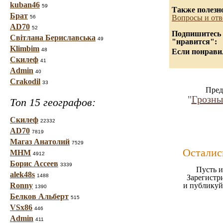
kuban46
59
Также полезн
Брат
Вопросы и отв
56
AD70
52
Подпишитесь н
Світлана Бериславська
49
"нравится":
Klimbim
48
Если понравил
Скилеф
41
Admin
40
Crakodil
33
Пред
"
Грозны
Топ 15 географов:
Скилеф
22332
AD70
7819
Магаз Анатолий
7529
Осталис
МНМ
4912
Борис Ассеев
3339
Пусть и
alek48s
1488
Зарегистр
Ronny
и публикуй
1390
Белков Альберт
515
VSx86
446
Admin
411