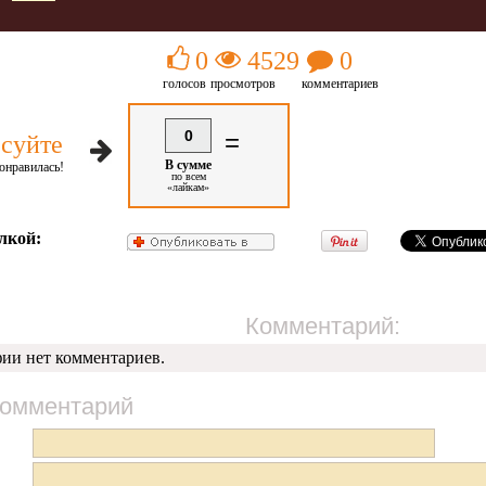
0
4529
0
голосов
просмотров
комментариев
0
=
суйте
В сумме
онравилась!
по всем
«лайкам»
лкой:
Комментарий:
фии нет комментариев.
комментарий