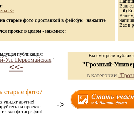
Напиши
о:
Ваш са
еты >>
б)
Есл
Вашему
а старые фото с доставкой в фейсбук - нажмите
напиши
Вас в р
ся проект в целом - нажмите:
ыдущая публикация:
Вы смотрели публик
й-Ул. Первомайская
"
"Грозный-Униве
<<-
в категории
"Гроз
ь старые фото?
х увидят другие!
->
ируйтесь на проекте
те свои фотографии!