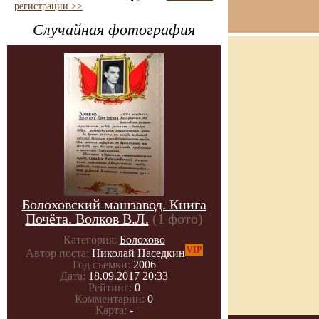
регистрации >>
Случайная фотография
Болоховский машзавод. Книга
Почёта. Волков В.Л.
(1 фото)
Категория:
Болохово
VIP
Автор поста:
Николай Наседкин
Год съемки:
2006
Дата:
18.09.2017 20:33
Рейтинг:
0
Комментарии:
0
Карта:
-