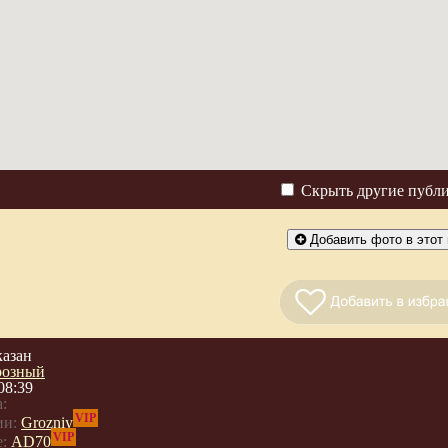
Скрыть другие публ
Добавить фото в этот 
казан
розный
08:39
:
VIP
ии:
Grozniy
VIP
:
AD70