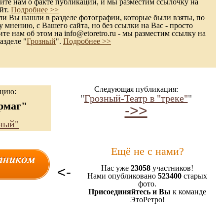
те нам о факте публикации, и мы разместим ссылочку на
йт.
Подробнее >>
и Вы нашли в разделе фотографии, которые были взяты, по
 мнению, с Вашего сайта, но без ссылки на Вас - просто
те нам об этом на info@etoretro.ru - мы разместим ссылку на
азделе "
Грозный
".
Подробнее >>
Следующая публикация:
ацию:
"
Грозный-Театр в "треке"
"
рмаг"
->>
ный"
Ещё не с нами?
<-
Нас уже
23058
участников!
Нами опубликовано
523400
старых
фото.
Присоединяйтесь и Вы
к команде
ЭтоРетро!