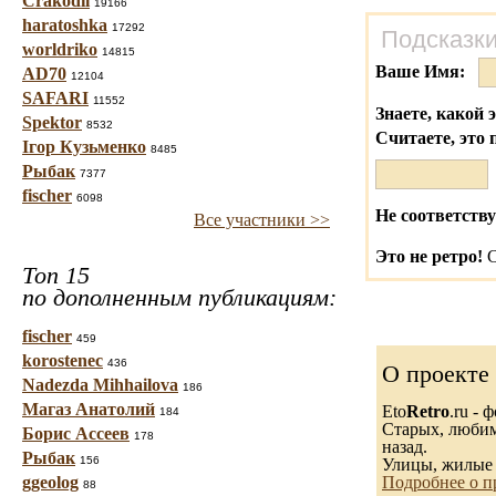
Crakodil
19166
haratoshka
17292
Подсказки
worldriko
14815
Ваше Имя:
AD70
12104
SAFARI
11552
Знаете, какой 
Spektor
8532
Считаете, это 
Ігор Кузьменко
8485
Рыбак
7377
fischer
6098
Не соответству
Все участники >>
Это не ретро!
С
Топ 15
по дополненным публикациям:
fischer
459
korostenec
436
О проекте
Nadezda Mihhailova
186
Магаз Анатолий
Eto
Retro
.ru -
184
Старых, любимы
Борис Ассеев
178
назад.
Рыбак
156
Улицы, жилые 
ggeolog
Подробнее о п
88