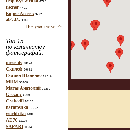
Ігор Кузьменко
4796
fischer
4401
Борис Ассеев
3722
alek48s
3394
Все участники >>
Топ 15
по количеству
фотографий:
mr.seniv
78274
Скилеф
56681
Галина Шаненко
51714
МНМ
35166
Магаз Анатолий
32292
Grozniy
22990
Crakodil
19166
haratoshka
17292
worldriko
14815
AD70
12104
SAFARI
11552