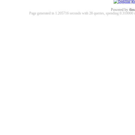
Powered by
4im
Page generated in 1.205716 seconds with 28 queries, spending 0.31000