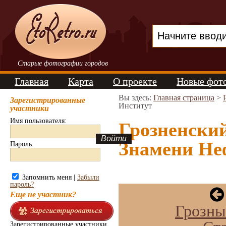
Старые фотографии городов
Главная
Карта
О проекте
Новые фот
Вы здесь:
Главная страница
>
Зарегистрированные
Институт
участники
Имя пользователя:
Грозненский
Знамени Неф
Пароль:
Запомнить меня |
Забыли
пароль?
Еще не участник?
Грозны
Зарегистрированные участники