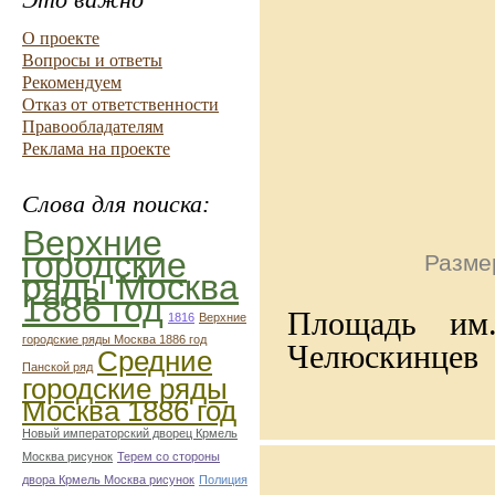
О проекте
Вопросы и ответы
Рекомендуем
Отказ от ответственности
Правообладателям
Реклама на проекте
Слова для поиска:
Верхние
городские
Размер
ряды Москва
1886 год
Площадь им.
1816
Верхние
городские ряды Москва 1886 год
Челюскинцев
Средние
Панской ряд
городские ряды
Москва 1886 год
Новый императорский дворец Крмель
Москва рисунок
Терем со стороны
двора Крмель Москва рисунок
Полиция