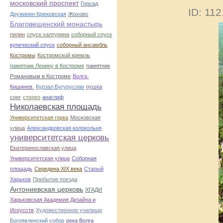
московский проспект
Горсад
ID: 11
Дружинин Крюковская
Жохово
Благовещенский монастырь
пилин
спуск халтурина
соборный спуск
купеческий спуск
соборный ансамбль
Костромы
Костромской кремль
памятник Ленину в Костроме
памятник
Романовым в Костроме
Волга.
Кишинев.
Курзал Бугуруслан
пушка
снег
стерео
анаглиф
Николаевская площадь
Университетская горка
Московская
улица
Александровская колокольня
университетская церковь
Екатеринославская улица
Университетская улица
Соборная
площадь
Середина XIX века
Старый
Харьков
Прибытие поезда
Антониевская церковь
ХГАДИ
Харьковская Академия Дизайна и
Искусств
Художественное училище
Богоявленский собор
река Волга