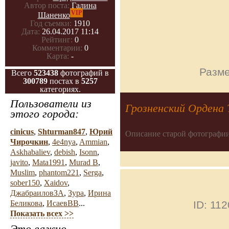
Автор поста:
Галина
VIP
Шаненко
Год съемки:
1910
Дата:
26.04.2017 11:14
Рейтинг:
0
Комментарии:
0
Карта:
-
Разме
Всего
523438
фотографий в
300789
постах в
5257
категориях.
Пользователи из
Грозненский Ордена
этого города:
cinicus
,
Shturman847
,
Юрий
Описание старой фотографии
Чирочкин
,
4e4nya
,
Ammian
,
Askhabaliev
,
debish
,
Isonn
,
javito
,
Mata1991
,
Murad B
,
Muslim
,
phantom221
,
Serga
,
sober150
,
Xaidov
,
ДжабраиловЗА
,
Зура
,
Ирина
ID: 11
Беликова
,
ИсаевВВ
...
Показать всех >>
Это важно