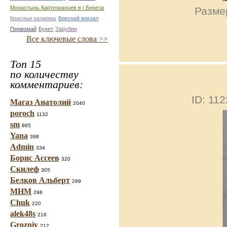
Монастырь Картезианцев в г.Береза
Размер
Красные казармы
Бреский вокзал
Первомай
Букет
Зарубин
Все ключевые слова >>
Топ 15
по количеству
комментариев:
ID: 11
Магаз Анатолий
2040
poroch
1132
sm
865
Yana
398
Admin
334
Борис Ассеев
320
Скилеф
305
Белков Альберт
299
МНМ
298
Chuk
220
alek48s
216
Grozniy
212