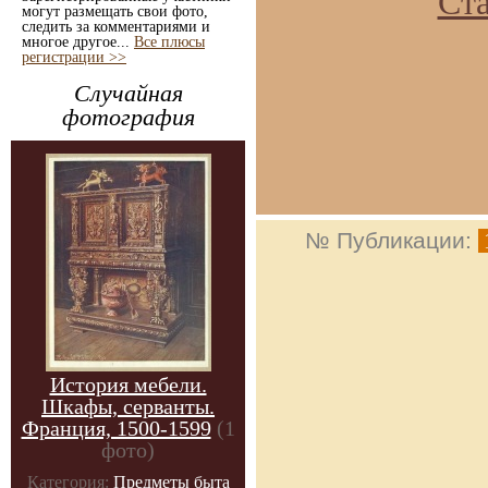
Ст
могут размещать свои фото,
следить за комментариями и
многое другое...
Все плюсы
регистрации >>
Случайная
фотография
№ Публикации:
История мебели.
Шкафы, серванты.
Франция, 1500-1599
(1
фото)
Категория:
Предметы быта