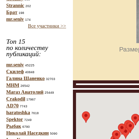
Strannic
202
Брат
198
mr.seniv
174
Все участники >>
Топ 15
по количеству
Размер
публикаций:
mr.seniv
45225
Скилеф
40848
Галина Шаненко
32703
МНМ
26542
Магаз Анатолий
25449
Crakodil
17967
AD70
7743
haratoshka
7618
Spektor
7249
Рыбак
6790
Николай Наседкин
5090