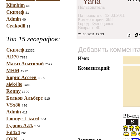
Yana
Klimbim
48
Пользователь
Скилеф
41
На проекте с: 12.03.2011
Admin
Комментарии: 398
40
Город: Кузнецовск
Crakodil
33
Возраст: 40
21.06.2011 19:33
Топ 15 географов:
Добавить коммент
Скилеф
22332
AD70
7819
Имя:
Магаз Анатолий
7529
Комментарий:
МНМ
4912
Борис Ассеев
3339
alek48s
1488
Ronny
1390
Белков Альберт
515
VSx86
446
Admin
411
BB-код
Lounge_Lizard
364
Гудков А.И.
274
Ed4x4
261
OVN
237