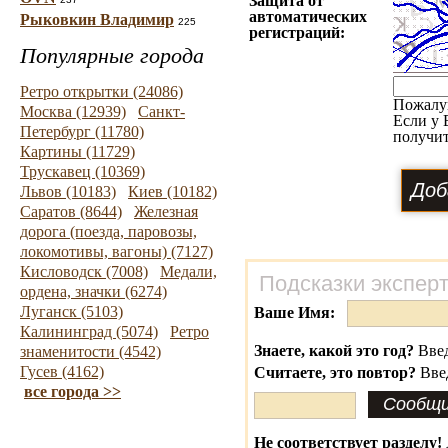
Защита от
автоматических
Рыковкин Владимир
225
регистраций:
Популярные города
Ретро открытки (24086)
Пожалу
Москва (12939)
Санкт-
Если у 
Петербург (11780)
получит
Картины (11729)
Трускавец (10369)
Львов (10183)
Киев (10182)
Саратов (8644)
Железная
дорога (поезда, паровозы,
локомотивы, вагоны) (7127)
Кисловодск (7008)
Медали,
Подсказки экспер
ордена, значки (6274)
Луганск (5103)
Ваше Имя:
Калининград (5074)
Ретро
Знаете, какой это год?
Введ
знаменитости (4542)
Гусев (4162)
Считаете, это повтор?
Вве
все города >>
Не соответствует разделу!