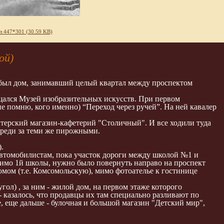
л 447*301 (30.59 KB)
ой)
 был дом, занимавший целый квартал между проспектом
ещался Музей изобразительных искусств. При первом
е помню, кого именно) “Переход через ручей”. На ней кавалер
терский магазин-кафетерий "Столичный". И все ходили туда
ереди за теми же пирожными.
.
 автомобилистам, пока участок дороги между школой №1 и
 мимо 1й школы, нужно было повернуть направо на проспект
омом (т.е. Комсомольскую), мимо фотоателье к гостинице
угол) , за ним - жилой дом, на первом этаже которого
 казалось, что продавцы их там специально разливают по
е, еще дальше - булочная и большой магазин "Детский мир",