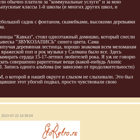
тели обычно платили за "коммунальные услуги" и за мою
выпускные классы 1-й школы (и многих других школ, и
 небольшой садик с фонтаном, скамейками, высокими деревьями
ма.
стиницы "Кавказ", стоял одноэтажный домишко, который снесли
ая вывеска "ЗВУКОЗАПИСЬ" синего цвета. Сама
рипучая деревянная лестница, хорошо знакомая всем меломанам
 вражеской поп и рок музыки у Салмана было все. Здесь
ирать сердца 15-17-летних любителей рока. Я уж не говорю
казать совершенно раритетные вещи (какой-нибудь Atomic
yd. Запись одного альбома (не зависимо от продолжительности)
M, о которой в нашей округе и слыхом не слыхивали. Это был
ещавшие этот убогий подвал, просто чувствовали свою
: 2013-07-22 16:39:04