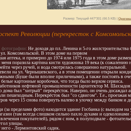
Размер: Текущий 447*301 (66.5 KB) |
Оригина
спект Революции (перекресток с Комсомольск
 фотографии:
Не доходя до пл. Ленина и 5-го жилстроительства
ул. Комсомольской. В этом доме на первом
шая аптека, и примерно до 1974 или 1975 года в этом доме разм
 меня поразила картина кисти художника 19 века (к сожалению н
ейти через ручей, и вода смотрелась совершенно натуральной.
евели на ул. Чернышевского, а в этом помещении открыли конди
ожными (Буше были вполне приличными), а также постоять в оч
 белые картонные коробочки, что тогда было верхом сервиса.
аботников нефтяной промышленности (архитектор М. Шахзадов)
го дома был "хитрый" перекрёсток. Наверно, он очень досаждал
али пешеходным. Перекрёсток был "со сдвигом". Т.е., проезжая
ров через 15 снова повернуть налево в улочку между банком и д
ди (за пределами фото) находится здание Госбанка (с выходом на 
азин (там всегда слишком сильно пахло духами и одеколонами -
влечения покупателей), рядом с ним, в полуподвале - фотоатель
гол улицы,
т него - Лермонтовский садик.