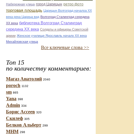
город Царицын
ретро фото
Набережная улица
торговая площадь
Царицын Волгоград началоа ХХ
века река Царица вид
Волгоград Сталинград середина
библиотека Волгоград Сталинград
ХХ века
середина ХХ века
Солдаты и офицеры Советской
армии
Женское училище Ярославль начало ХХ века
Михайловская улица
Все ключевые слова >>
Топ 15
по количеству комментариев:
Магаз Анатолий
2040
poroch
1132
sm
865
Yana
398
Admin
334
Борис Ассеев
320
Скилеф
305
Белков Альберт
299
МНМ
298