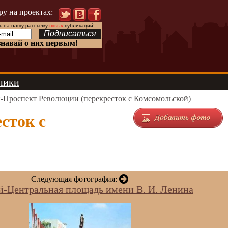
ру на проектах:
 на нашу рассылку
новых
публикаций!
знавай о них первым!
ники
-Проспект Революции (перекресток с Комсомольской)
сток с
Следующая фотография:
й-Центральная площадь имени В. И. Ленина