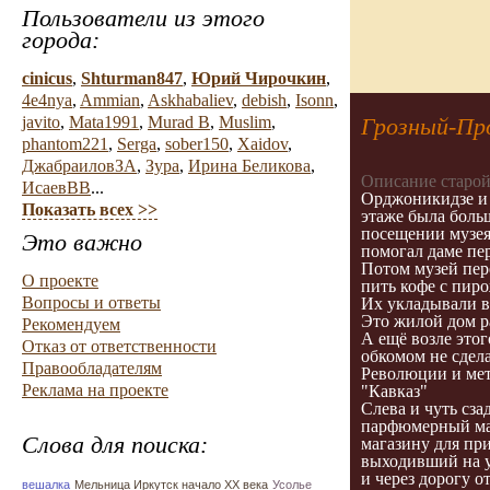
Пользователи из этого
города:
cinicus
,
Shturman847
,
Юрий Чирочкин
,
4e4nya
,
Ammian
,
Askhabaliev
,
debish
,
Isonn
,
Грозный-Про
javito
,
Mata1991
,
Murad B
,
Muslim
,
phantom221
,
Serga
,
sober150
,
Xaidov
,
ДжабраиловЗА
,
Зура
,
Ирина Беликова
,
Описание старой
ИсаевВВ
...
Орджоникидзе и 
Показать всех >>
этаже была боль
посещении музея
Это важно
помогал даме пер
Потом музей пер
О проекте
пить кофе с пир
Вопросы и ответы
Их укладывали в
Это жилой дом р
Рекомендуем
А ещё возле это
Отказ от ответственности
обкомом не сдел
Правообладателям
Революции и мет
Реклама на проекте
"Кавказ"
Слева и чуть сза
парфюмерный маг
Слова для поиска:
магазину для при
выходивший на у
и через дорогу о
вешалка
Мельница Иркутск начало ХХ века
Усолье