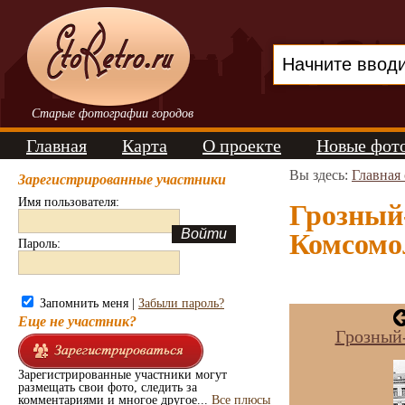
Старые фотографии городов
Главная
Карта
О проекте
Новые фот
Вы здесь:
Главная
Зарегистрированные участники
Имя пользователя:
Грозный
Комсомол
Пароль:
Запомнить меня |
Забыли пароль?
Еще не участник?
Грозный
Зарегистрированные участники могут
размещать свои фото, следить за
комментариями и многое другое...
Все плюсы