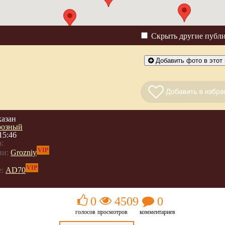
Скрыть другие публ
Добавить фото в этот 
казан
розный
15:46
:
VIP
ии:
Grozniy
VIP
:
AD70
0
4509
0
голосов
просмотров
комментариев