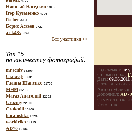
Рыбак
6790
Николай Наседкин
5090
Ігор Кузьменко
4796
fischer
4401
Борис Ассеев
3722
alek48s
3394
Все участники >>
Топ 15
по количеству фотографий:
Год съемки:
не у
mr.seniv
78260
Старый город:
Г
Скилеф
56681
Дата:
09.06.2011 
Галина Шаненко
Слова для поиска
51702
МНМ
Автор публикац
35166
Дополнил:
AD70
Магаз Анатолий
32292
Отметил на карте
Grozniy
22990
Источник:
Crakodil
19166
haratoshka
17292
worldriko
14815
AD70
12104