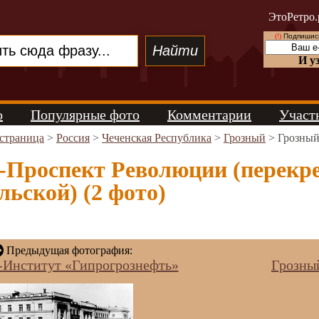
ЭтоРетро.
(!)
Подпишись
И у
о
Популярные фото
Комментарии
Участ
 страница
>
Россия
>
Чеченская Республика
>
Грозный
> Грозный
-Проспект Революции (перекре
ьской) (2 фото)
Предыдущая фотография:
-Институт «Гипрогрознефть»
Грозны