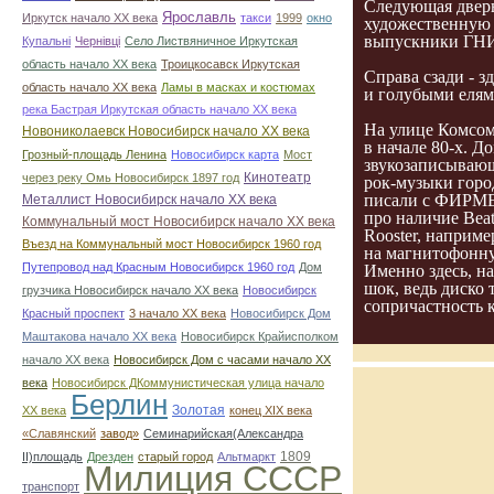
Следующая дверь
Ярославль
Иркутск начало ХХ века
такси
1999
окно
художественную 
выпускники ГНИ
Купальні
Чернівці
Село Листвяничное Иркутская
область начало ХХ века
Троицкосавск Иркутская
Справа сзади - 
область начало ХХ века
Ламы в масках и костюмах
и голубыми елями
река Бастрая Иркутская область начало ХХ века
На улице Комсом
Новониколаевск Новосибирск начало ХХ века
в начале 80-х. 
Грозный-площадь Ленина
Новосибирск карта
Мост
звукозаписывающ
Кинотеатр
через реку Омь Новосибирск 1897 год
рок-музыки горо
писали с ФИРМЕН
Металлист Новосибирск начало ХХ века
про наличие Beat
Коммунальный мост Новосибирск начало ХХ века
Rooster, наприме
Въезд на Коммунальный мост Новосибирск 1960 год
на магнитофонну
Путепровод над Красным Новосибирск 1960 год
Дом
Именно здесь, н
шок, ведь диско
грузчика Новосибирск начало ХХ века
Новосибирск
сопричастность к
Красный проспект
3 начало ХХ века
Новосибирск Дом
Маштакова начало ХХ века
Новосибирск Крайисполком
начало ХХ века
Новосибирск Дом с часами начало ХХ
века
Новосибирск ДКоммунистическая улица начало
Берлин
Золотая
ХХ века
конец ХІХ века
«Славянский
завод»
Семинарийская(Александра
1809
II)площадь
Дрезден
старый город
Альтмаркт
Милиция СССР
транспорт