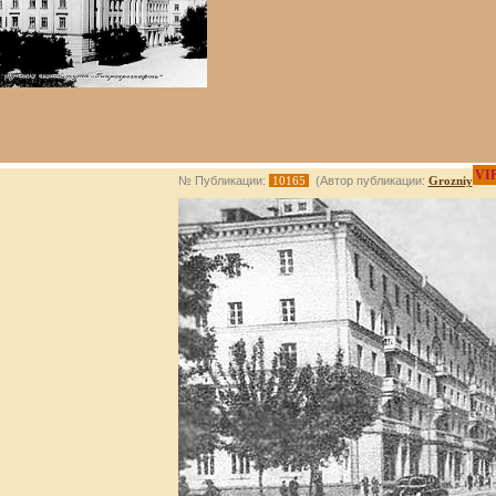
VI
№ Публикации:
10165
(Автор публикации:
Grozniy