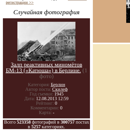
регистрации >>
Случайная фотография
Залп реактивных миномётов
БМ-13 («Катюша») в Берлине.
(1
фото)
Категория:
Берлин
Автор поста:
Скилеф
Год съемки:
1945
Дата:
12.08.2013 12:59
Рейтинг:
0
Комментарии:
0
Карта:
-
Всего
523358
фотографий в
300757
постах
в
5257
категориях.