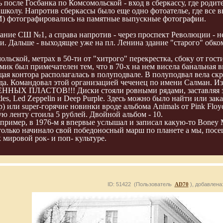
 после Госбанка по Комсомольской - вход в сберкассу, где роди
школу. Напротив сберкассы было еще одно фотоателье, где все 
) фотографировались на памятные выпускные фотографии.
здание СШ №1, а справа напротив - через проспект Революции -
. Дальше - выходящее уже на пл. Ленина здание "старого" обко
ольской, метрах в 50-ти от "хитрого" перекрестка, сбоку от го
Домик был примечателен тем, что в 70-х на нем висела банальн
ая контора располагалась в полуподвале. В полуподвал вела ск
да. Командовал этой организацией чеченец по имени Салман. Из
НЫХ ПЛАСТОВ!!! Диски стояли ровными рядами, заставляя зам
les, Led Zeppelin и Deep Purple. Здесь можно было найти или за
р) или super-горячие новинки вроде альбома Animals от Pink Flo
ю ленту стоила 5 рублей. Двойной альбом - 10.
апример, в 1976-м я впервые услышал и записал какую-то Boney 
 только начинало свой победоносный марш по планете а мы, пос
 мировой рок- и поп- культуре.
ID: 51422 (Пользователь
AD70
), добавлена