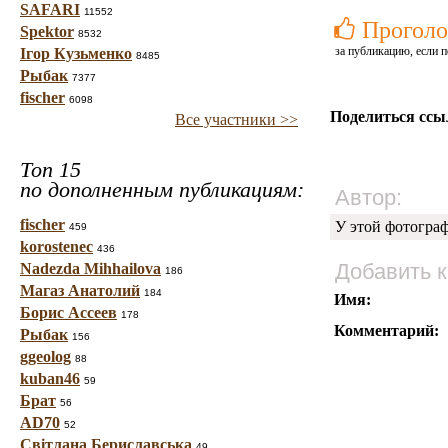
SAFARI
11552
Проголо
Spektor
8532
за публикацию, если п
Ігор Кузьменко
8485
Рыбак
7377
fischer
6098
Поделиться ссы
Все участники >>
Топ 15
по дополненным публикациям:
Автор:
fischer
У этой фотогра
459
korostenec
436
Добавить 
Nadezda Mihhailova
186
Магаз Анатолий
184
Имя:
Борис Ассеев
178
Комментарий:
Рыбак
156
ggeolog
88
kuban46
59
Брат
56
AD70
52
Світлана Бериславська
49