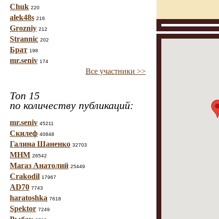
Chuk
220
alek48s
216
Grozniy
212
Strannic
202
Брат
198
mr.seniv
174
Все участники >>
Топ 15
по количеству публикаций:
mr.seniv
45211
Скилеф
40848
Галина Шаненко
32703
МНМ
26542
Магаз Анатолий
25449
Crakodil
17967
AD70
7743
haratoshka
7618
Spektor
7249