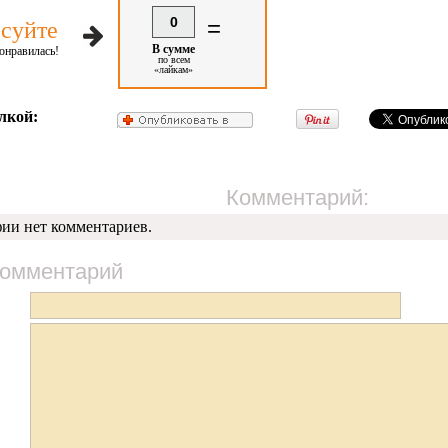
0
=
суйте
В сумме
онравилась!
по всем
«лайкам»
лкой:
Комментарий:
фии нет комментариев.
комментарий