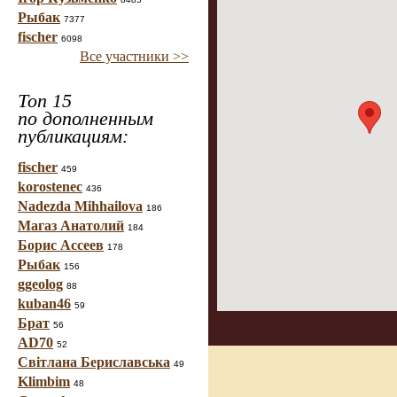
Рыбак
7377
fischer
6098
Все участники >>
Топ 15
по дополненным
публикациям:
fischer
459
korostenec
436
Nadezda Mihhailova
186
Магаз Анатолий
184
Борис Ассеев
178
Рыбак
156
ggeolog
88
kuban46
59
Брат
56
AD70
52
Світлана Бериславська
49
Klimbim
48