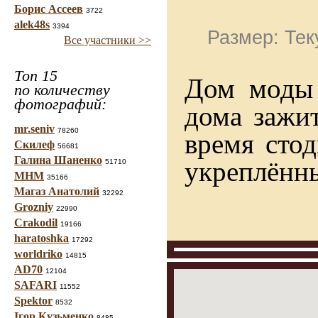
Борис Ассеев
3722
alek48s
3394
Размер: Тек
Все участники >>
Топ 15
Дом моды 
по количеству
фотографий:
дома зажит
mr.seniv
78260
время стод
Скилеф
56681
Галина Шаненко
укреплённы
51710
МНМ
35166
Магаз Анатолий
32292
Grozniy
22990
Crakodil
19166
haratoshka
17292
worldriko
14815
AD70
12104
SAFARI
11552
Spektor
8532
Ігор Кузьменко
8485