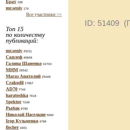
Брат
198
mr.seniv
174
Все участники >>
ID: 51409 
Топ 15
по количеству
публикаций:
mr.seniv
45211
Скилеф
40848
Галина Шаненко
32703
МНМ
26542
Магаз Анатолий
25449
Crakodil
17967
AD70
7743
haratoshka
7618
Spektor
7249
Рыбак
6790
Николай Наседкин
5090
Ігор Кузьменко
4796
fischer
4401