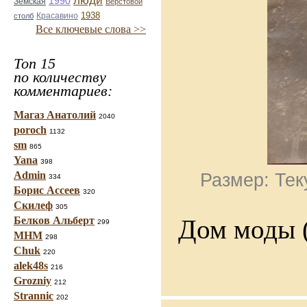
люди
1990
Земская
Верстовой
Красавино
1938
столб
Все ключевые слова >>
Топ 15
по количеству
комментариев:
Магаз Анатолий
2040
poroch
1132
sm
865
Yana
398
Admin
Размер: Тек
334
Борис Ассеев
320
Скилеф
305
Дом моды (
Белков Альберт
299
МНМ
298
Chuk
220
alek48s
216
Grozniy
212
Strannic
202