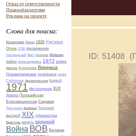
Отказ от ответственности
Правообладателям
Реклама на проекте
Слова для поиска:
Ужгород
Казанская
1929
Питер
Отель
филармония
1780
ID: 51408 
Ужгородский
бюст
колонна
Мокшан
1972
район
Александровск
аллея
Винница
Могила
Кузнецова
лечебница
Психиатрическая
полет
Соборная
Кривой
Архангельская
1971
ХiХ
Металлургов
Полицейская
Дорога
Благовещенская
Садовая
Троицкий
Тростянец
фабрики
ХІХ
губернатора
высокой
великий
мечеть
Бристоль
ВОВ
Война
Великая