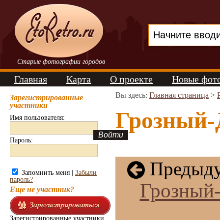
Старые фотографии городов
Главная
Карта
О проекте
Новые фот
Вы здесь:
Главная страница
>
Зарегистрированные
участники
Грозный-
Имя пользователя:
Пароль:
Предыду
Запомнить меня |
Забыли
пароль?
Грозный-
Еще не участник?
Зарегистрированные участники