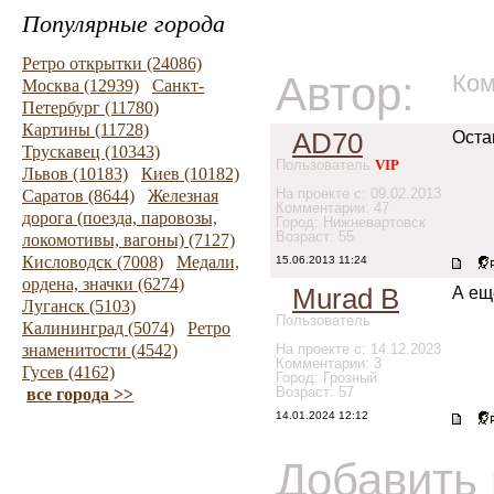
Популярные города
Ретро открытки (24086)
Автор:
Ком
Москва (12939)
Санкт-
Петербург (11780)
Картины (11728)
AD70
Оста
Трускавец (10343)
Пользователь
VIP
Львов (10183)
Киев (10182)
На проекте с: 09.02.2013
Саратов (8644)
Железная
Комментарии: 47
дорога (поезда, паровозы,
Город: Нижневартовск
Возраст: 55
локомотивы, вагоны) (7127)
Кисловодск (7008)
Медали,
15.06.2013 11:24
ордена, значки (6274)
Murad B
А ещ
Луганск (5103)
Пользователь
Калининград (5074)
Ретро
знаменитости (4542)
На проекте с: 14.12.2023
Комментарии: 3
Гусев (4162)
Город: Грозный
Возраст: 57
все города >>
14.01.2024 12:12
Добавить