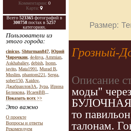
Комментарии:
0
Карта:
Всего
523365
фотографий в
300758
постах в
5257
Размер: Те
категориях.
Пользователи из
этого города:
Грозный-Д
cinicus
,
Shturman847
,
Юрий
Чирочкин
,
4e4nya
,
Ammian
,
Askhabaliev
,
debish
,
Isonn
,
javito
,
Mata1991
,
Murad B
,
Muslim
,
phantom221
,
Serga
,
Описание с
sober150
,
Xaidov
,
ДжабраиловЗА
,
Зура
,
Ирина
моды" через
Беликова
,
ИсаевВВ
...
Показать всех >>
БУЛОЧНАЯ и
Это важно
то павильон
О проекте
талонам. Го
Вопросы и ответы
Рекомендуем