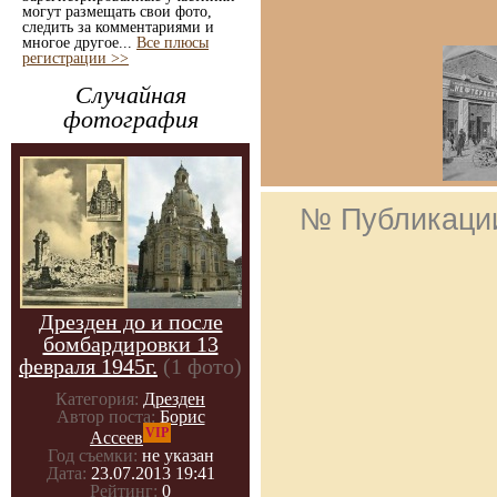
могут размещать свои фото,
следить за комментариями и
многое другое...
Все плюсы
регистрации >>
Случайная
фотография
№ Публикаци
Дрезден до и после
бомбардировки 13
февраля 1945г.
(1 фото)
Категория:
Дрезден
Автор поста:
Борис
VIP
Ассеев
Год съемки:
не указан
Дата:
23.07.2013 19:41
Рейтинг:
0