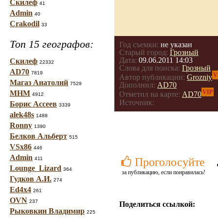
Скилеф
41
Admin
40
Crakodil
33
Топ 15 географов:
Год съемки:
не указан
Старый город:
Грозный
Дата:
09.06.2011 14:03
Скилеф
22332
Слова для поиска:
Грозный
AD70
7819
V
Автор публикации:
Grozniy
Магаз Анатолий
7529
Дополнил:
AD70
VIP
МНМ
Отметил на карте:
AD70
4912
Источник:
Борис Ассеев
3339
alek48s
1488
Ronny
1390
Белков Альберт
515
VSx86
446
Admin
411
Проголосуйте
Lounge_Lizard
364
за публикацию, если понравилась!
Гудков А.И.
274
Ed4x4
261
OVN
237
Поделиться ссылкой:
Рыковкин Владимир
225