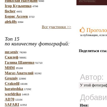
Николай Наседкин
Источник:
5090
Ігор Кузьменко
4796
fischer
4401
Борис Ассеев
3722
alek48s
3394
Все участники >>
Проголо
за публикацию, если п
Топ 15
по количеству фотографий:
Поделиться ссы
mr.seniv
78260
Скилеф
56681
Галина Шаненко
51710
МНМ
35166
Магаз Анатолий
32292
Автор:
Grozniy
22990
Crakodil
19166
У этой фотогра
haratoshka
17292
worldriko
Добави
14815
AD70
12104
SAFARI
Имя:
11552