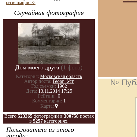
регистрации >>
Случайная фотография
Дом моего друга
(1 фото)
Категория:
Московская область
№ Пуб
Автор поста:
Георг_Уст
Год съемки:
1962
Дата:
13.11.2014 17:25
Рейтинг:
0
Комментарии:
1
Карта:
Всего
523365
фотографий в
300758
постах
в
5257
категориях.
Пользователи из этого
города: