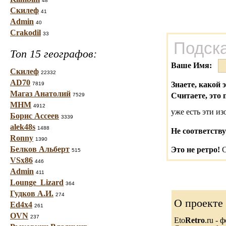
48
Скилеф
41
Admin
40
Crakodil
33
Подска
Топ 15 географов:
Ваше Имя:
Скилеф
22332
AD70
Знаете, какой 
7819
Магаз Анатолий
Считаете, это 
7529
МНМ
4912
уже есть эти и
Борис Ассеев
3339
alek48s
1488
Не соответству
Ronny
1390
Белков Альберт
Это не ретро!
С
515
VSx86
446
Admin
411
Lounge_Lizard
364
Гудков А.И.
274
О проекте
Ed4x4
261
OVN
237
Eto
Retro
.ru -