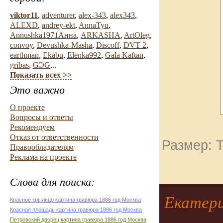
viktor11
,
adventurer
,
alex-343
,
alex343
,
ALEXD
,
andrey-ekt
,
AnnaTyu
,
Annushka1971Анна
,
ARKASHA
,
ArtOleg
,
convoy
,
Devushka-Masha
,
Discoff
,
DVT 2
,
earthman
,
Ekabu
,
Elenka992
,
Gala Kaftan
,
gribas
,
GЭG
...
Показать всех >>
Это важно
О проекте
Вопросы и ответы
Рекомендуем
Отказ от ответственности
Размер: Т
Правообладателям
Реклама на проекте
Слова для поиска:
Екатери
Красное крыльцо картина гравюра 1886 год Москва
Красная площадь картина гравюра 1886 год Москва
Петровский дворец картина гравюра 1886 год Москва