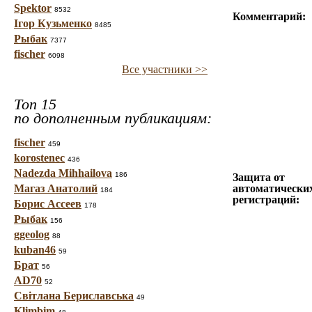
Spektor
8532
Комментарий:
Ігор Кузьменко
8485
Рыбак
7377
fischer
6098
Все участники >>
Топ 15
по дополненным публикациям:
fischer
459
korostenec
436
Nadezda Mihhailova
186
Защита от
Магаз Анатолий
автоматически
184
регистраций:
Борис Ассеев
178
Рыбак
156
ggeolog
88
kuban46
59
Брат
56
AD70
52
Світлана Бериславська
49
Klimbim