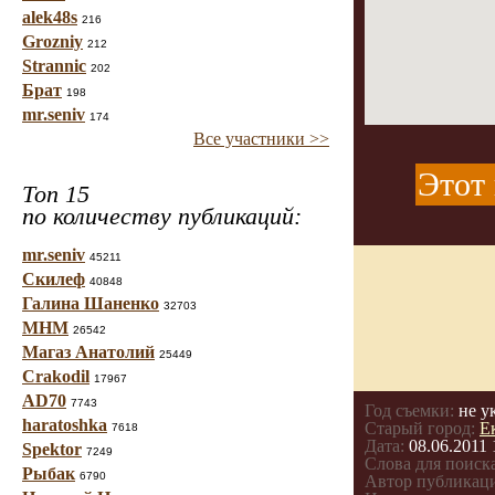
alek48s
216
Grozniy
212
Strannic
202
Брат
198
mr.seniv
174
Все участники >>
Этот 
Топ 15
по количеству публикаций:
mr.seniv
45211
Скилеф
40848
Галина Шаненко
32703
МНМ
26542
Магаз Анатолий
25449
Crakodil
17967
AD70
7743
Год съемки:
не у
haratoshka
Старый город:
Е
7618
Дата:
08.06.2011 
Spektor
7249
Слова для поиска
Рыбак
6790
Автор публикац