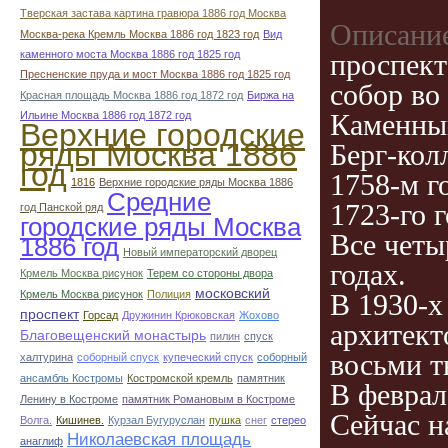
Тверская застава картина гравюра 1886 год Москва
Описание
Москва-река Кремль Москва 1886 год 1823 год
Вид
каменного моста Москва 1886 год 1825 год
проспект
Пресненские пруда и мост Москва 1886 год 1825 год
собор во
Красная площадь Москва 1886 год 1872 год
Биржа на
Каменный
Ильине Москва 1886 год 1872 год
Верхние городские
ряды Москва 1886
Берг-кол
год
1758-м г
1816
Верхние городские ряды Москва 1886
Средние
1723-го г
год Панской ряд
городские ряды Москва
Все четы
1886 год
Новый императорский дворец
годах.
Крмель Москва рисунок
Терем со стороны двора
московский
Крмель Москва рисунок
Полиция
В 1930-х
проспект
Горсад
Дружинин Крюковская
Жохово
архитект
Благовещенский монастырь
пилин
спуск
восьми т
халтурина
соборный спуск
купеческий спуск
соборный
ансамбль Костромы
Костромской кремль
памятник
В феврал
Ленину в Костроме
памятник Романовым в Костроме
Сейчас н
Волга.
Кишинев.
Курзал Бугуруслан
пушка
снег
стерео
Николаевская площадь
анаглиф