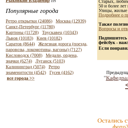
Рыковкин Владимир
Старых, любимы
225
50 и более лет 
Популярные города
Улицы, жилые 
Подробнее о п
Ретро открытки (24086)
Москва (12939)
Также полезн
Санкт-Петербург (11780)
Вопросы и отв
Картины (11728)
Трускавец (10343)
Подпишитесь 
Львов (10183)
Киев (10182)
фейсбук - на
Саратов (8644)
Железная дорога (поезда,
Если понравил
паровозы, локомотивы, вагоны) (7127)
Кисловодск (7008)
Медали, ордена,
значки (6274)
Луганск (5103)
Калининград (5074)
Ретро
знаменитости (4542)
Гусев (4162)
Предыдуща
"
Кафедра
все города >>
Остались 
фото