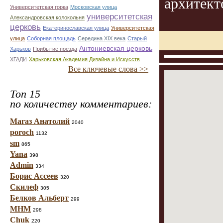
архитект
Университетская горка
Московская улица
университетская
Александровская колокольня
церковь
Екатеринославская улица
Университетская
улица
Соборная площадь
Середина XIX века
Старый
Антониевская церковь
Харьков
Прибытие поезда
ХГАДИ
Харьковская Академия Дизайна и Искусств
Все ключевые слова >>
Топ 15
по количеству комментариев:
Магаз Анатолий
2040
poroch
1132
sm
865
Yana
398
Admin
334
Борис Ассеев
320
Скилеф
305
Белков Альберт
299
МНМ
298
Chuk
220