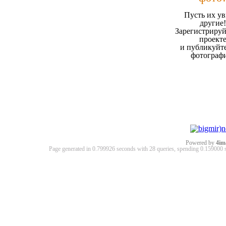
Пусть их ув
другие!
Зарегистрируй
проект
и публикуйт
фотограф
Powered by
4im
Page generated in 0.799926 seconds with 28 queries, spending 0.15900