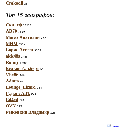
Crakodil
33
Топ 15 географов:
Скилеф
22332
AD70
7819
Магаз Анатолий
7529
МНМ
4912
Борис Ассеев
3339
alek48s
1488
Ronny
1390
Белков Альберт
515
VSx86
446
Admin
411
Lounge_Lizard
364
Гудков А.И.
274
Ed4x4
261
OVN
237
Рыковкин Владимир
225