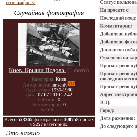
Статус пользова
регистрации >>
На проекте с:
Случайная фотография
Последний вход:
Комментарии:
Добавлено публ
Добавлено фото
Дополнено публ
Отмечено на ка
Просмотрено пу
Киев. Крыши Подола.
(1 фото)
Просмотрено пу
последний месяц
Категория:
Киев
VIP
Автор поста:
mr.seniv
Просмотрено пуб
Год съемки:
1950-1980
Адрес электрон
Дата:
07.07.2019 22:42
Рейтинг:
0
ICQ:
Комментарии:
0
Карта:
-
Город:
Дата рождения:
Всего
523365
фотографий в
300758
постах
в
5257
категориях.
До следующего 
Это важно