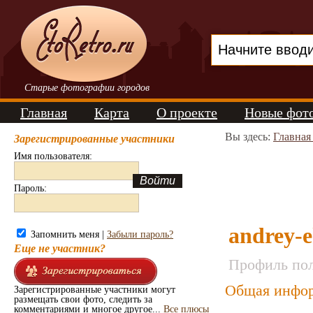
Старые фотографии городов
Главная
Карта
О проекте
Новые фот
Вы здесь:
Главная
Зарегистрированные участники
Имя пользователя:
Пароль:
andrey-e
Запомнить меня |
Забыли пароль?
Еще не участник?
Профиль пол
Общая инфор
Зарегистрированные участники могут
размещать свои фото, следить за
комментариями и многое другое...
Все плюсы