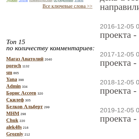
Чуркин
Эгель
Коммерческая
осуждённый
этапе
направили
Все ключевые слова >>
2016-12-05 
проекта -
Топ 15
по количеству комментариев:
2017-12-05 
Магаз Анатолий
проекта -
2040
poroch
1132
sm
865
Yana
398
2018-12-05 
Admin
334
проекта -
Борис Ассеев
320
Скилеф
305
Белков Альберт
299
2019-12-05 
МНМ
298
проекта -
Chuk
220
alek48s
216
Grozniy
212