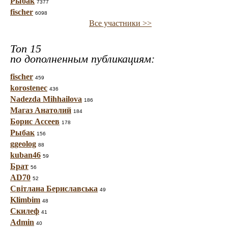
Рыбак
7377
fischer
6098
Все участники >>
Топ 15
по дополненным публикациям:
fischer
459
korostenec
436
Nadezda Mihhailova
186
Магаз Анатолий
184
Борис Ассеев
178
Рыбак
156
ggeolog
88
kuban46
59
Брат
56
AD70
52
Світлана Бериславська
49
Klimbim
48
Скилеф
41
Admin
40