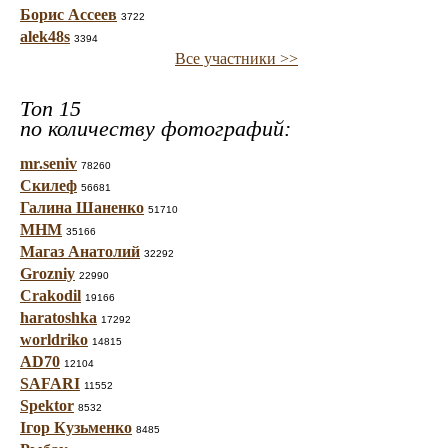
Борис Ассеев
3722
alek48s
3394
Все участники >>
Топ 15
по количеству фотографий:
mr.seniv
78260
Скилеф
56681
Галина Шаненко
51710
МНМ
35166
Магаз Анатолий
32292
Grozniy
22990
Crakodil
19166
haratoshka
17292
worldriko
14815
AD70
12104
SAFARI
11552
Spektor
8532
Ігор Кузьменко
8485