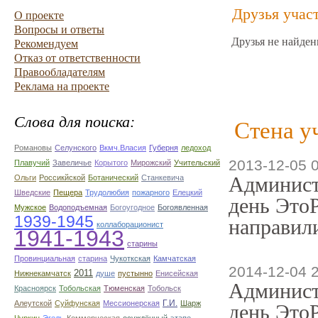
Друзья учас
О проекте
Вопросы и ответы
Друзья не найден
Рекомендуем
Отказ от ответственности
Правообладателям
Реклама на проекте
Слова для поиска:
Стена у
Романовы
Селунского
Вкмч.Власия
Губерня
ледоход
2013-12-05 
Плавучий
Завеличье
Корытого
Мирожский
Учительский
Админист
Ольги
Россикйской
Ботанический
Станкевича
Шведские
Пещера
Трудолюбия
пожарного
Елецкий
день ЭтоР
Мужское
Водоподъемная
Богоугодное
Богоявленная
1939-1945
направили
коллаборационист
1941-1943
старины
Провинциальная
старина
Чукоткская
Камчатская
2014-12-04 
2011
Нижнекамчатск
душе
пустынно
Енисейская
Админист
Красноярск
Тобольская
Тюменская
Тобольск
Г.И.
Алеутской
Суйфунская
Мессионерская
Шарж
день ЭтоР