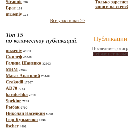
Strannic
Только зарегис
202
записи на стене!
Брат
198
mr.seniv
174
Все участники >>
Топ 15
Публикации 
по количеству публикаций:
Последние фотогр
mr.seniv
45211
Сейчас нет новых
Скилеф
40848
Галина Шаненко
32703
МНМ
26542
Магаз Анатолий
25449
Crakodil
17967
AD70
7743
haratoshka
7618
Spektor
7249
Рыбак
6790
Николай Наседкин
5090
Ігор Кузьменко
4796
fischer
4401