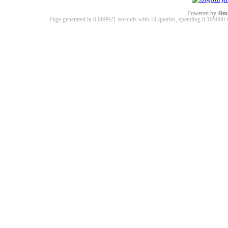
Powered by
4im
Page generated in 0.869921 seconds with 31 queries, spending 0.10500