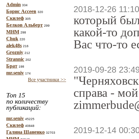
Admin
334
2018-12-26 11:10
Борис Ассеев
320
который был
Скилеф
305
Белков Альберт
299
какой-то до
МНМ
298
Chuk
220
Вас что-то 
alek48s
216
Grozniy
212
Strannic
202
Брат
198
2019-09-28 23:4
mr.seniv
174
"Черняховск 
Все участники >>
справа - мо
Топ 15
по количеству
zimmerbude@
публикаций:
mr.seniv
45225
Скилеф
40848
2019-12-14 00:3
Галина Шаненко
32703
МНМ