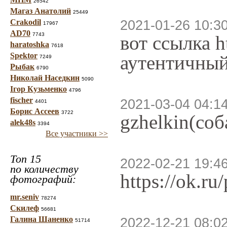
26542
Магаз Анатолий
25449
Crakodil
2021-01-26 10:3
17967
AD70
7743
вот ссылка h
haratoshka
7618
Spektor
аутентичный
7249
Рыбак
6790
Николай Наседкин
5090
Ігор Кузьменко
4796
fischer
2021-03-04 04:1
4401
Борис Ассеев
3722
gzhelkin(соб
alek48s
3394
Все участники >>
Топ 15
2022-02-21 19:4
по количеству
https://ok.
фотографий:
mr.seniv
78274
Скилеф
56681
Галина Шаненко
2022-12-21 08:0
51714