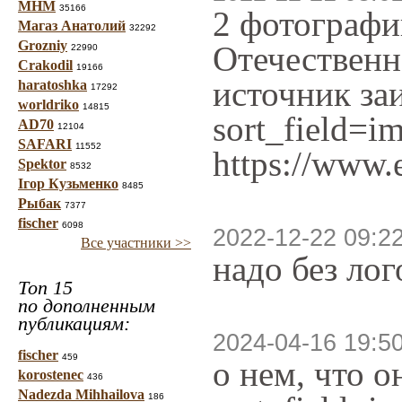
МНМ
35166
2 фотографи
Магаз Анатолий
32292
Grozniy
Отечественн
22990
Crakodil
19166
источник заи
haratoshka
17292
worldriko
14815
sort_field=
AD70
12104
SAFARI
11552
https://www.
Spektor
8532
Ігор Кузьменко
8485
Рыбак
7377
fischer
6098
2022-12-22 09:2
Все участники >>
надо без ло
Топ 15
по дополненным
публикациям:
2024-04-16 19:5
fischer
459
о нем, что о
korostenec
436
Nadezda Mihhailova
186