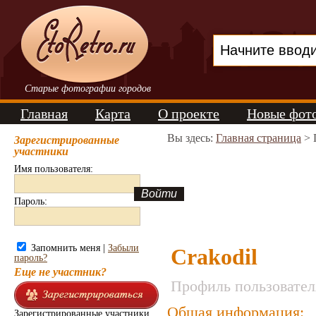
Старые фотографии городов
Главная
Карта
О проекте
Новые фот
Вы здесь:
Главная страница
> 
Зарегистрированные
участники
Имя пользователя:
Пароль:
Запомнить меня |
Забыли
Crakodil
пароль?
Еще не участник?
Профиль пользовател
Общая информация:
Зарегистрированные участники