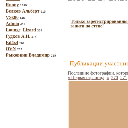
Ronny
1390
Белков Альберт
515
VSx86
446
Только зарегистрированные
Admin
411
записи на стене!
Lounge_Lizard
364
Гудков А.И.
274
Ed4x4
261
OVN
237
Рыковкин Владимир
225
Публикации участник
Последние фотографии, котор
« Первая страница
«
270
271