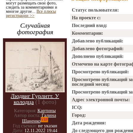
могут размещать свои фото,
следить за комментариями и
Статус пользователя:
многое другое...
Все плюсы
регистрации >>
На проекте с:
Случайная
Последний вход:
фотография
Комментарии:
Добавлено публикаций:
Добавлено фотографий:
Дополнено публикаций:
Отмечено на карте фотогра
Просмотрено публикаций:
Просмотрено публикаций за
последний месяц:
Просмотрено публикаций за 
Людвиг Гурлитт. У
Адрес электронной почты:
колодца
(1 фото)
ICQ:
Категория:
Картины
Город:
Автор поста:
Галина
VIP
Шаненко
Дата рождения:
Год съемки:
не указан
До следующего дня рождени
Дата:
12.11.2022 19:44