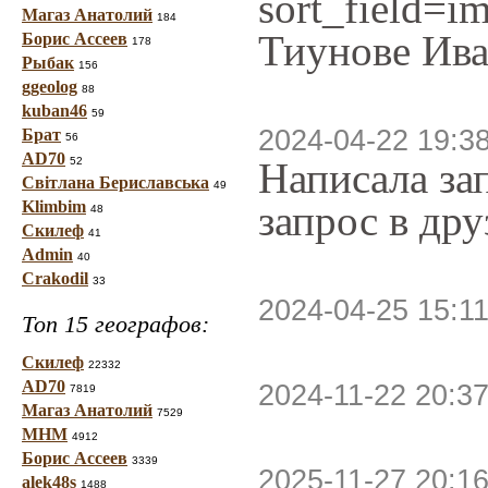
sort_field=
Магаз Анатолий
184
Тиунове Ива
Борис Ассеев
178
Рыбак
156
ggeolog
88
kuban46
59
2024-04-22 19:3
Брат
56
AD70
52
Написала за
Світлана Бериславська
49
Klimbim
запрос в др
48
Скилеф
41
Admin
40
Crakodil
33
2024-04-25 15:11
Топ 15 географов:
Скилеф
22332
AD70
2024-11-22 20:37
7819
Магаз Анатолий
7529
МНМ
4912
Борис Ассеев
3339
2025-11-27 20:16
alek48s
1488