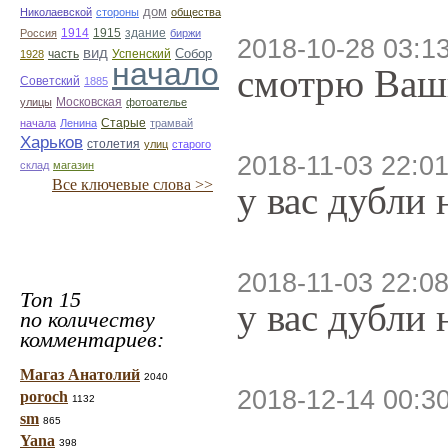
дом
Николаевской
стороны
общества
1914
1915
здание
Россия
биржи
2018-10-28 03:1
вид
Собор
Успенский
1928
часть
начало
смотрю Ваши
Советский
1885
улицы
Московская
фотоателье
Старые
начала
Ленина
трамвай
Харьков
столетия
улиц
старого
2018-11-03 22:01
склад
магазин
Все ключевые слова >>
у вас дубли
2018-11-03 22:08
Топ 15
у вас дубли
по количеству
комментариев:
Магаз Анатолий
2040
2018-12-14 00:3
poroch
1132
sm
865
Yana
398