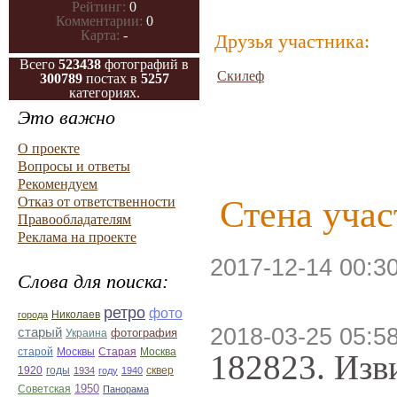
Рейтинг:
0
Комментарии:
0
Карта:
-
Друзья участника:
Всего
523438
фотографий в
Скилеф
300789
постах в
5257
категориях.
Это важно
О проекте
Вопросы и ответы
Рекомендуем
Отказ от ответственности
Стена учас
Правообладателям
Реклама на проекте
2017-12-14 00:3
Слова для поиска:
ретро
фото
Николаев
города
2018-03-25 05:58
старый
фотография
Украина
Старая
Москва
старой
Москвы
182823. Изв
1920
годы
сквер
1934
году
1940
1950
Советская
Панорама