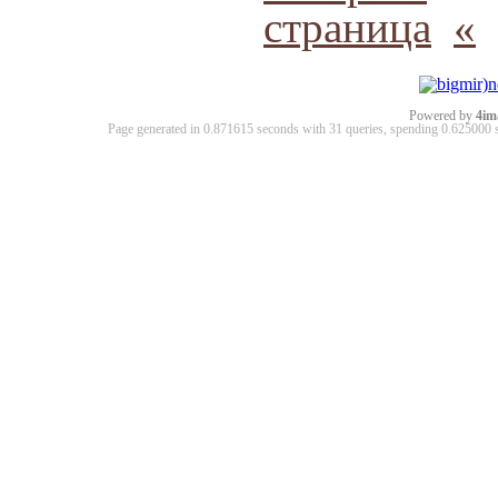
страница
«
Powered by
4im
Page generated in 0.871615 seconds with 31 queries, spending 0.62500