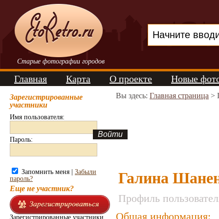
Старые фотографии городов
Главная
Карта
О проекте
Новые фот
Вы здесь:
Главная страница
> 
Зарегистрированные
участники
Имя пользователя:
Пароль:
Запомнить меня |
Забыли
Галина Шане
пароль?
Еще не участник?
Профиль пользовател
Общая информация:
Зарегистрированные участники