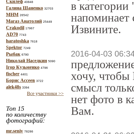
Скилеф
в категории 
40848
Галина Шаненко
32703
напоминает с
МНМ
26542
Магаз Анатолий
25449
Извините.
Crakodil
17967
AD70
7743
haratoshka
7618
Spektor
7249
2016-04-03 06:3
Рыбак
6790
предложение
Николай Наседкин
5090
Ігор Кузьменко
4796
хочу, чтобы
fischer
4401
Борис Ассеев
3722
смысл только
alek48s
3394
Все участники >>
нет фото в 
Вам.
Топ 15
по количеству
фотографий:
mr.seniv
78286