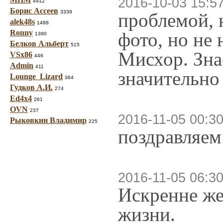
2016-10-03 15:5
4912
Борис Ассеев
3339
проблемой, 
alek48s
1488
Ronny
фото, но не
1390
Белков Альберт
515
Мисхор. Знае
VSx86
446
Admin
411
значительно
Lounge_Lizard
364
Гудков А.И.
274
Ed4x4
261
OVN
237
2016-11-05 00:30
Рыковкин Владимир
225
поздравляем
2016-11-05 06:30
Искренне же
жизни.