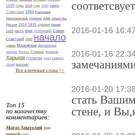
соответсвуе
1920
годы
сквер
1934
году
1940
1950
Советская
Панорама
дом
Николаевской
стороны
общества
1914
1915
здание
Россия
биржи
2016-01-16 16:4
вид
Собор
Успенский
1928
часть
начало
Советский
1885
улицы
Московская
фотоателье
2016-01-16 22:3
Старые
начала
Ленина
трамвай
Харьков
столетия
улиц
старого
замечаниями
склад
магазин
Все ключевые слова >>
2016-01-20 17:3
стать Вашим
Топ 15
стене, и Вы,
по количеству
комментариев:
Магаз Анатолий
2040
poroch
1132