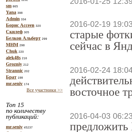
2016-01-25 12:3
sm
865
Yana
398
Admin
334
2016-02-19 19:0
Борис Ассеев
320
старые фотк
Скилеф
305
Белков Альберт
299
сейчас в Янд
МНМ
298
Chuk
220
alek48s
216
Grozniy
212
2016-02-24 18:0
Strannic
202
действитель
Брат
198
mr.seniv
174
восточное т
Все участники >>
Топ 15
по количеству
2016-04-03 06:2
публикаций:
предложить 
mr.seniv
45237