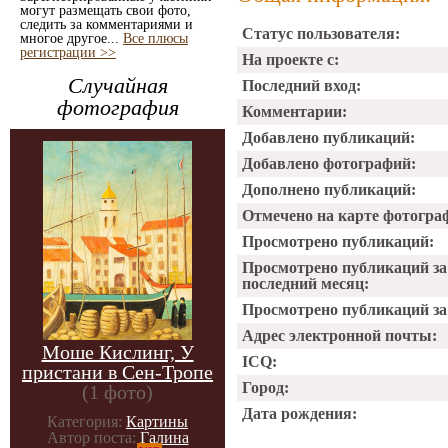
могут размещать свои фото,
следить за комментариями и
Статус пользователя:
многое другое...
Все плюсы
регистрации >>
На проекте с:
Случайная
Последний вход:
фотография
Комментарии:
Добавлено публикаций:
Добавлено фотографий:
Дополнено публикаций:
Отмечено на карте фотогра
Просмотрено публикаций:
Просмотрено публикаций за
последний месяц:
Просмотрено публикаций за 
Адрес электронной почты:
Моше Кислинг, У
ICQ:
пристани в Сен-Тропе
Город:
(1 фото)
Дата рождения:
Категория:
Картины
Автор поста:
Галина