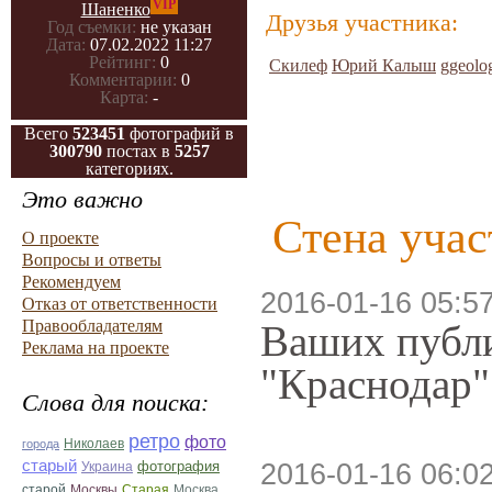
VIP
Шаненко
Друзья участника:
Год съемки:
не указан
Дата:
07.02.2022 11:27
Рейтинг:
0
Скилеф
Юрий Калыш
ggeolo
Комментарии:
0
Карта:
-
Всего
523451
фотографий в
300790
постах в
5257
категориях.
Это важно
Стена учас
О проекте
Вопросы и ответы
Рекомендуем
2016-01-16 05:5
Отказ от ответственности
Правообладателям
Ваших публи
Реклама на проекте
"Краснодар"
Слова для поиска:
ретро
фото
Николаев
города
старый
фотография
2016-01-16 06:0
Украина
Старая
Москва
старой
Москвы