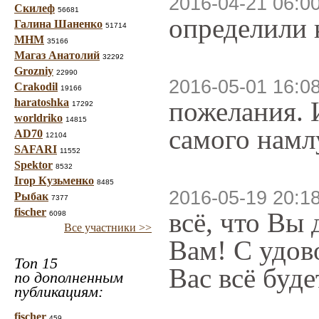
2016-04-21 06:0
Скилеф
56681
определили 
Галина Шаненко
51714
МНМ
35166
Магаз Анатолий
32292
Grozniy
22990
2016-05-01 16:0
Crakodil
19166
haratoshka
пожелания. 
17292
worldriko
14815
самого намл
AD70
12104
SAFARI
11552
Spektor
8532
Ігор Кузьменко
8485
2016-05-19 20:1
Рыбак
7377
fischer
всё, что Вы
6098
Все участники >>
Вам! С удов
Топ 15
Вас всё буд
по дополненным
публикациям:
fischer
459