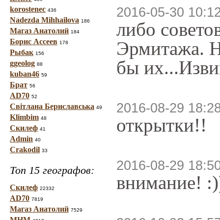
korostenec
2016-05-30 10:1
436
Nadezda Mihhailova
186
либо совето
Магаз Анатолий
184
Борис Ассеев
Эрмитажа. Н
178
Рыбак
156
бы их...Изви
ggeolog
88
kuban46
59
Брат
56
AD70
52
2016-08-29 18:2
Світлана Бериславська
49
Klimbim
открытки!!
48
Скилеф
41
Admin
40
Crakodil
33
2016-08-29 18:5
Топ 15 географов:
внимание! :)
Скилеф
22332
AD70
7819
Магаз Анатолий
7529
МНМ