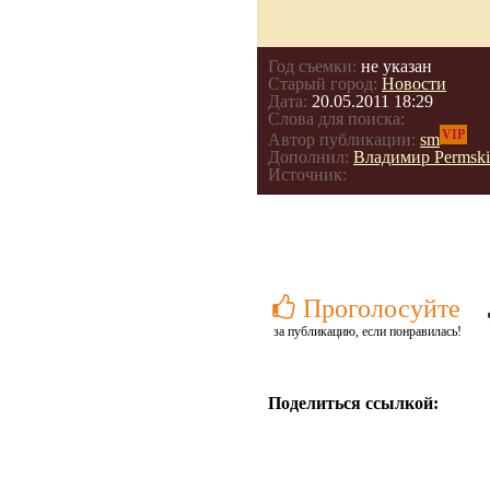
Год съемки:
не указан
Старый город:
Новости
Дата:
20.05.2011 18:29
Слова для поиска:
VIP
Автор публикации:
sm
Дополнил:
Владимир Permski
Источник:
Проголосуйте
за публикацию, если понравилась!
Поделиться ссылкой: