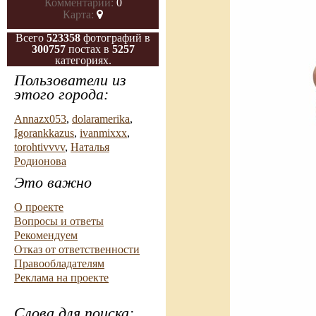
Комментарии:
0
Карта:
Всего
523358
фотографий в
300757
постах в
5257
категориях.
Пользователи из
этого города:
Annazx053
,
dolaramerika
,
Igorankkazus
,
ivanmixxx
,
torohtivvvv
,
Наталья
Родионова
Это важно
О проекте
Вопросы и ответы
Рекомендуем
Отказ от ответственности
Правообладателям
Реклама на проекте
Слова для поиска: