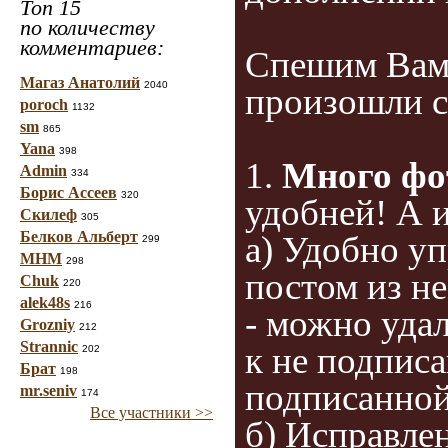
Топ 15
по количеству
комментариев:
Спешим Вам 
Магаз Анатолий
2040
произошли с
poroch
1132
sm
865
Yana
398
1.
Много фо
Admin
334
Борис Ассеев
320
удобней! А 
Скилеф
305
Белков Альберт
а) Удобно у
299
МНМ
298
постом из н
Chuk
220
alek48s
216
- можно уда
Grozniy
212
Strannic
к не подписа
202
Брат
198
подписанной
mr.seniv
174
Все участники >>
б) Исправле