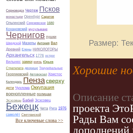
Псков
Чертеж
Серноводск
монастыри
Оренбург
Саратов
Ольгинский
Сергиевское
1680
Кохановский
мусульмане
Чернигов
пушки
Размер: Тек
Мазепы
Вал
Шведской
Антония
Древний
НИКОЛОГОРЫ
Елены
Архангельск
1776
острог
замки
Вильнюс
князь
Юрьев
Хорошие но
Стратилата
дворище
Триумфальные
Георгиевский
Автовокзал
Христос
Пенза
сверху
Календарь
Оккупация
дети
Чухлома
Описание ст
военопленные
полицаи
Бабий
Эсэсовец
Эсэсовцы
Бежецк
проекта Это
1976
Чита
Рига
самолёт
Светланской
Рады Вам со
Все ключевые слова >>
дополнений 