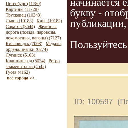
начинается е
Петербург (11780)
букву - отоб
Картины (11728)
Трускавец (10343)
публикации, 
Львов (10183)
Киев (10182)
Саратов (8644)
Железная
дорога (поезда, паровозы,
локомотивы, вагоны) (7127)
Пользуйтесь 
Кисловодск (7008)
Медали,
ордена, значки (6274)
Луганск (5103)
Калининград (5074)
Ретро
знаменитости (4542)
Гусев (4162)
все города >>
ID: 100597 (