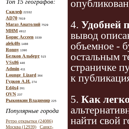
опубликован
Топ 15 географов:
Скилеф
22332
AD70
7819
4.
Удобней 
Магаз Анатолий
7529
МНМ
вывод описа
4912
Борис Ассеев
3339
объемное - б
alek48s
1488
Ronny
1390
остальным т
Белков Альберт
515
VSx86
страничке п
446
Admin
411
к публикаци
Lounge_Lizard
364
Гудков А.И.
274
Ed4x4
261
OVN
237
5.
Как легко
Рыковкин Владимир
225
альтернативн
Популярные города
найти свой 
Ретро открытки (24086)
Москва (12939)
Санкт-