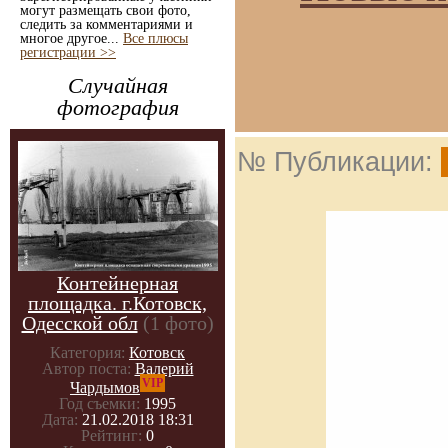
могут размещать свои фото,
следить за комментариями и
многое другое...
Все плюсы
регистрации >>
Случайная
фотография
№ Публикации:
Контейнерная
площадка. г.Котовск,
Одесской обл
(1 фото)
Категория:
Котовск
Автор поста:
Валерий
VIP
Чардымов
Год съемки:
1995
Дата:
21.02.2018 18:31
Рейтинг:
0