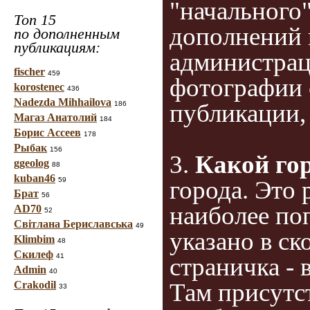
"начального
Топ 15
дополнений к
по дополненным
публикациям:
администрац
fischer
459
фотографии 
korostenec
436
Nadezda Mihhailova
публикации,
186
Магаз Анатолий
184
Борис Ассеев
178
Рыбак
156
3.
Какой го
ggeolog
88
kuban46
города. Это 
59
Брат
56
наиболее по
AD70
52
Світлана Бериславська
49
указано в ск
Klimbim
48
Скилеф
41
страничка - 
Admin
40
Там присутс
Crakodil
33