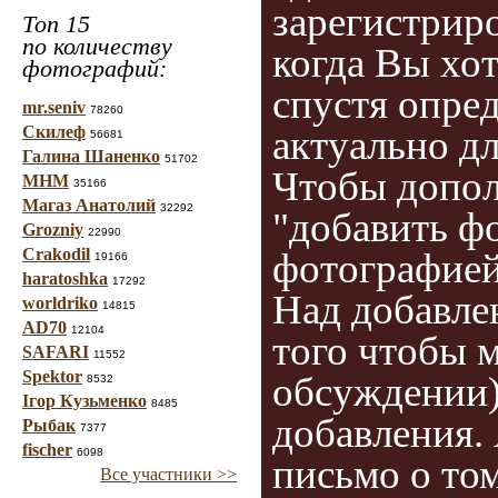
зарегистриро
Топ 15
по количеству
когда Вы хо
фотографий:
спустя опред
mr.seniv
78260
актуально дл
Скилеф
56681
Галина Шаненко
51702
Чтобы допол
МНМ
35166
Магаз Анатолий
32292
"добавить фо
Grozniy
22990
Crakodil
фотографией
19166
haratoshka
17292
Над добавле
worldriko
14815
AD70
12104
того чтобы 
SAFARI
11552
Spektor
обсуждении),
8532
Ігор Кузьменко
8485
добавления.
Рыбак
7377
fischer
6098
письмо о том
Все участники >>