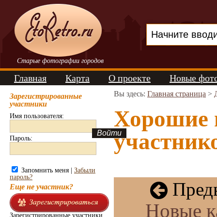
Старые фотографии городов
Главная
Карта
О проекте
Новые фот
Вы здесь:
Главная страница
>
Зарегистрированные
участники
Хорошие 
Имя пользователя:
участнико
Пароль:
Запомнить меня |
Забыли
пароль?
Преды
Еще не участник?
Новые к
Зарегистрированные участники