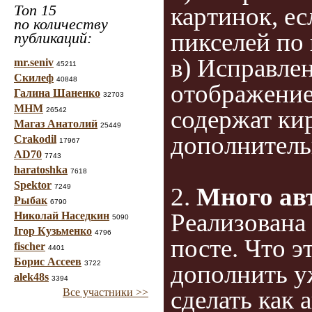
Топ 15
картинок, е
по количеству
пикселей по
публикаций:
в) Исправле
mr.seniv
45211
Скилеф
40848
отображение
Галина Шаненко
32703
МНМ
содержат кир
26542
Магаз Анатолий
25449
дополнитель
Crakodil
17967
AD70
7743
haratoshka
7618
Spektor
2.
Много авт
7249
Рыбак
6790
Реализована
Николай Наседкин
5090
Ігор Кузьменко
4796
посте. Что э
fischer
4401
Борис Ассеев
3722
дополнить у
alek48s
3394
сделать как 
Все участники >>