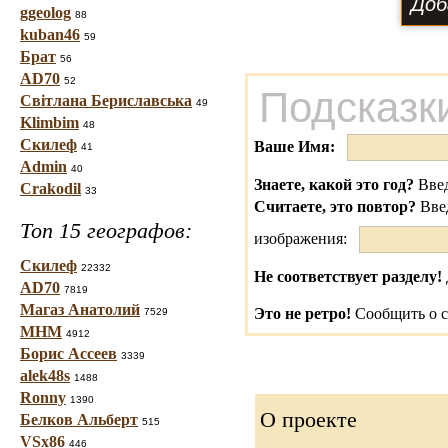
ggeolog
88
kuban46
59
Брат
56
AD70
52
Подсказк
Світлана Бериславська
49
Klimbim
48
Скилеф
Ваше Имя:
41
Admin
40
Знаете, какой это год?
Введ
Crakodil
33
Считаете, это повтор?
Вве
Топ 15 географов:
изображения:
Скилеф
22332
Не соответствует разделу!
AD70
7819
Магаз Анатолий
Это не ретро!
Сообщить о с
7529
МНМ
4912
Борис Ассеев
3339
alek48s
1488
Ronny
1390
О проекте
Белков Альберт
515
VSx86
446