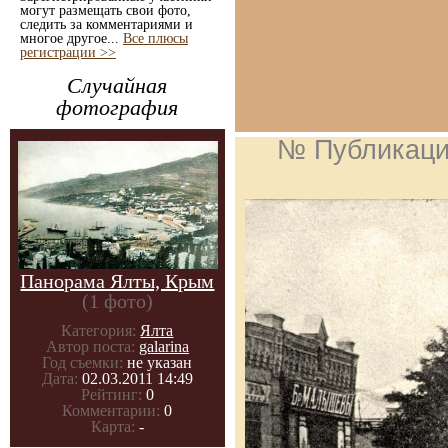
могут размещать свои фото,
следить за комментариями и
многое другое...
Все плюсы
регистрации >>
Случайная
фотография
№ Публикац
Панорама Ялты, Крым
(1 фото)
Категория:
Ялта
Автор поста:
galarina
Год съемки:
не указан
Дата:
02.03.2011 14:49
Рейтинг:
0
Комментарии:
0
Карта:
-