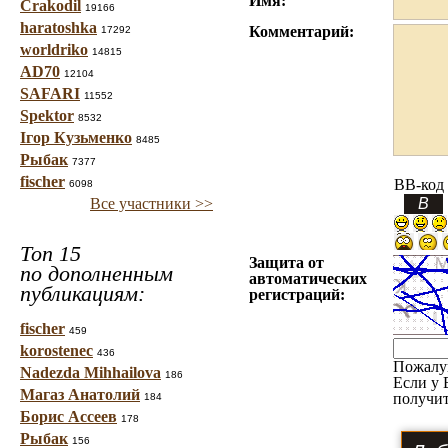
Имя:
Crakodil
19166
haratoshka
Комментарий:
17292
worldriko
14815
AD70
12104
SAFARI
11552
Spektor
8532
Ігор Кузьменко
8485
Рыбак
7377
fischer
BB-код
6098
Все участники >>
Топ 15
Защита от
по дополненным
автоматических
публикациям:
регистраций:
fischer
459
korostenec
436
Пожалу
Nadezda Mihhailova
186
Если у 
Магаз Анатолий
получит
184
Борис Ассеев
178
Рыбак
156