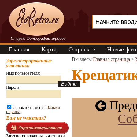
Старые фотографии городов
Главная
Карта
О проекте
Новые фот
Вы здесь:
Главная страница
>
Зарегистрированные
участники
Крещатик.
Имя пользователя:
Пароль:
Пред
Запомнить меня |
Забыли
пароль?
Соб
Еще не участник?
Зарегистрированные участники