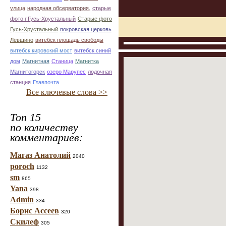
улица
народная обсерватория.
старые
фото г.Гусь-Хрустальный
Старые фото
Гусь-Хрустальный
покровская церковь
Лёвшино
витебск площадь свободы
витебск кировский мост
витебск синий
дом
Магнитная
Станица
Магнитка
Магнитогорск
озеро Марупес
лодочная
станция
Главпочта
Все ключевые слова >>
Топ 15
по количеству
комментариев:
Магаз Анатолий
2040
poroch
1132
sm
865
Yana
398
Admin
334
Борис Ассеев
320
Скилеф
305