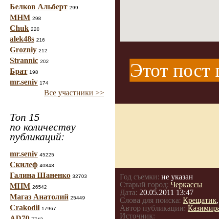
Белков Альберт
299
МНМ
298
Chuk
220
alek48s
216
Grozniy
212
Strannic
202
Этот пост 
Брат
198
mr.seniv
174
Все участники >>
Топ 15
по количеству
публикаций:
mr.seniv
45225
Скилеф
40848
Галина Шаненко
Год съемки:
не указан
32703
Старый город:
Черкасcы
МНМ
26542
Дата:
20.05.2011 13:47
Магаз Анатолий
25449
Слова для поиска:
Крещатик
Crakodil
Автор публикации:
Казимир
17967
Источник:
AD70