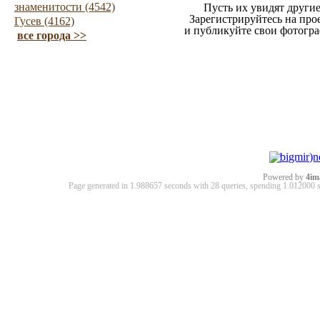
знаменитости (4542)
Пусть их увидят другие
Зарегистрируйтесь на про
Гусев (4162)
и публикуйте свои фотогр
все города >>
Powered by
4im
Page generated in 1.988657 seconds with 28 queries, spending 1.01200