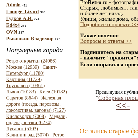
Eto
Retro
.ru - фотограф
Admin
411
Старых, любимых... так
Lounge_Lizard
и более лет назад.
364
Гудков А.И.
Улицы, жилые дома, об
274
Подробнее о проекте >>
Ed4x4
261
OVN
237
Также полезно:
Рыковкин Владимир
225
Вопросы и ответы >>
Популярные города
Подпишитесь на старые
- нажмите "нравится"
Ретро открытки (24086)
Если понравился проек
Москва (12939)
Санкт-
Петербург (11780)
Картины (11729)
Трускавец (10361)
Львов (10183)
Киев (10182)
Предыдущая публи
"
Соборная пло
Саратов (8644)
Железная
<<-
дорога (поезда, паровозы,
локомотивы, вагоны) (7127)
Кисловодск (7008)
Медали,
ордена, значки (6274)
Луганск (5103)
Остались старые ф
Калининград (5074)
Ретро