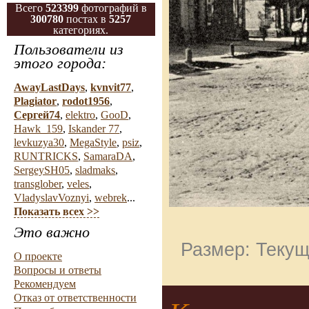
Всего
523399
фотографий в
300780
постах в
5257
категориях.
Пользователи из
этого города:
AwayLastDays
,
kvnvit77
,
Plagiator
,
rodot1956
,
Сергей74
,
elektro
,
GooD
,
Hawk_159
,
Iskander 77
,
levkuzya30
,
MegaStyle
,
psiz
,
RUNTRICKS
,
SamaraDA
,
SergeySH05
,
sladmaks
,
transglober
,
veles
,
VladyslavVoznyi
,
webrek
...
Показать всех >>
Это важно
Размер: Текущ
О проекте
Вопросы и ответы
Рекомендуем
Отказ от ответственности