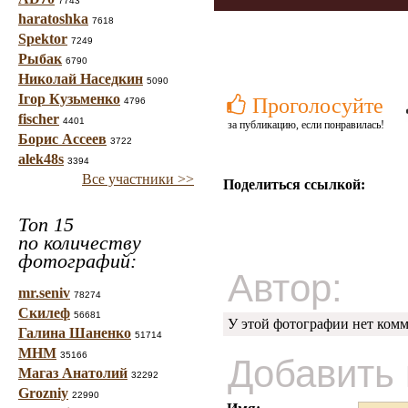
7743
haratoshka
7618
Spektor
7249
Рыбак
6790
Николай Наседкин
5090
Ігор Кузьменко
Проголосуйте
4796
fischer
4401
за публикацию, если понравилась!
Борис Ассеев
3722
alek48s
3394
Все участники >>
Поделиться ссылкой:
Топ 15
по количеству
фотографий:
Автор:
mr.seniv
78274
Скилеф
56681
У этой фотографии нет комм
Галина Шаненко
51714
МНМ
35166
Добавить
Магаз Анатолий
32292
Grozniy
22990