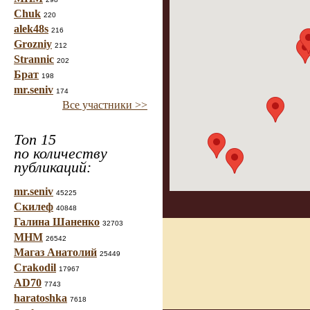
Chuk
220
alek48s
216
Grozniy
212
Strannic
202
Брат
198
mr.seniv
174
Все участники >>
Топ 15
по количеству
публикаций:
mr.seniv
45225
Скилеф
40848
Галина Шаненко
32703
МНМ
26542
Магаз Анатолий
25449
Crakodil
17967
AD70
7743
haratoshka
7618