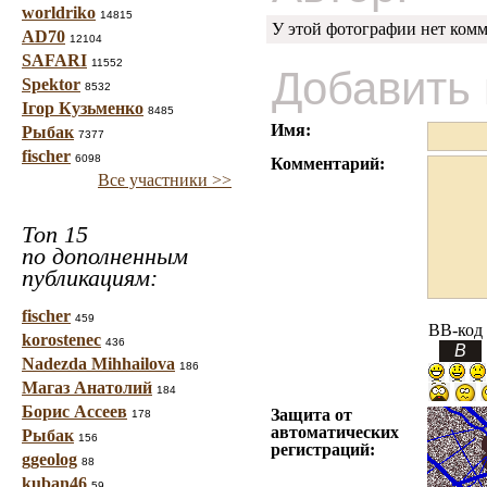
worldriko
14815
У этой фотографии нет комм
AD70
12104
SAFARI
11552
Добавить
Spektor
8532
Ігор Кузьменко
8485
Имя:
Рыбак
7377
fischer
6098
Комментарий:
Все участники >>
Топ 15
по дополненным
публикациям:
fischer
459
BB-код
korostenec
436
Nadezda Mihhailova
186
Магаз Анатолий
184
Борис Ассеев
Защита от
178
автоматических
Рыбак
156
регистраций:
ggeolog
88
kuban46
59