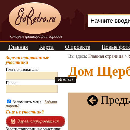
Старые фотографии городов
Главная
Карта
О проекте
Новые фот
Вы здесь:
Главная страница
>
Зарегистрированные
участники
Дом Щерб
Имя пользователя:
Пароль:
Преды
Запомнить меня |
Забыли
пароль?
Еще не участник?
Зарегистрированные участники