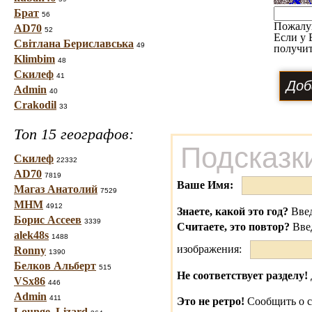
Брат
56
Пожалу
AD70
52
Если у 
Світлана Бериславська
49
получит
Klimbim
48
Скилеф
41
Admin
40
Crakodil
33
Топ 15 географов:
Подсказк
Скилеф
22332
AD70
7819
Ваше Имя:
Магаз Анатолий
7529
МНМ
4912
Знаете, какой это год?
Введ
Борис Ассеев
3339
Считаете, это повтор?
Вве
alek48s
1488
изображения:
Ronny
1390
Белков Альберт
515
Не соответствует разделу!
VSx86
446
Admin
411
Это не ретро!
Сообщить о с
Lounge_Lizard