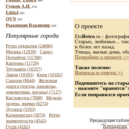
364
Гудков А.И.
274
Ed4x4
261
OVN
237
О проекте
Рыковкин Владимир
225
Популярные города
Eto
Retro
.ru - фотограф
Старых, любимых... так
Ретро открытки (24086)
и более лет назад.
Улицы, жилые дома, об
Москва (12939)
Санкт-
Подробнее о проекте >>
Петербург (11780)
Картины (11729)
Также полезно:
Трускавец (10357)
Вопросы и ответы >>
Львов (10183)
Киев (10182)
Саратов (8644)
Железная
Подпишитесь на старые
дорога (поезда, паровозы,
- нажмите "нравится"
локомотивы, вагоны) (7127)
Если понравился проек
Кисловодск (7008)
Медали,
ордена, значки (6274)
Луганск (5103)
Калининград (5074)
Ретро
Предыдущая публи
знаменитости (4542)
"
Крещатик
Гусев (4162)