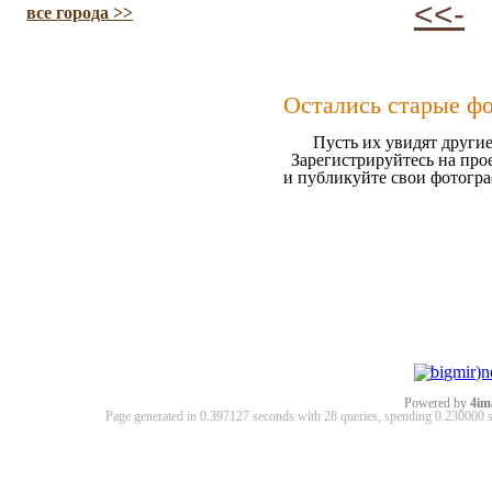
<<-
все города >>
Остались старые ф
Пусть их увидят другие
Зарегистрируйтесь на про
и публикуйте свои фотогр
Powered by
4im
Page generated in 0.397127 seconds with 28 queries, spending 0.23000