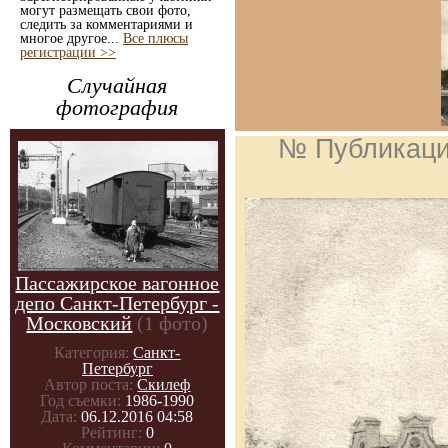
могут размещать свои фото,
следить за комментариями и
многое другое...
Все плюсы
регистрации >>
Случайная
фотография
№ Публикац
Пассажирское вагонное
депо Санкт-Петербург -
Московский
(1 фото)
Категория:
Санкт-
Петербург
Автор поста:
Скилеф
Год съемки:
1986-1990
Дата:
06.12.2016 04:58
Рейтинг:
0