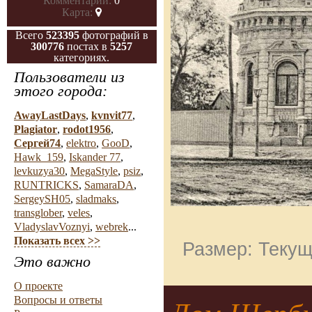
Комментарии:
0
Карта:
Всего
523395
фотографий в
300776
постах в
5257
категориях.
Пользователи из
этого города:
AwayLastDays
,
kvnvit77
,
Plagiator
,
rodot1956
,
Сергей74
,
elektro
,
GooD
,
Hawk_159
,
Iskander 77
,
levkuzya30
,
MegaStyle
,
psiz
,
RUNTRICKS
,
SamaraDA
,
SergeySH05
,
sladmaks
,
transglober
,
veles
,
VladyslavVoznyi
,
webrek
...
Показать всех >>
Размер: Текущ
Это важно
О проекте
Вопросы и ответы