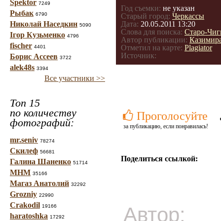
Spektor
7249
Год съемки:
не указан
Рыбак
6790
Старый город:
Черкасcы
Николай Наседкин
Дата:
20.05.2011 13:20
5090
Слова для поиска:
Старо-Чиг
Ігор Кузьменко
4796
Автор публикации:
Казимир
fischer
Отметил на карте:
Plagiator
4401
Источник:
Борис Ассеев
3722
alek48s
3394
Все участники >>
Топ 15
по количеству
Проголосуйте
фотографий:
за публикацию, если понравилась!
mr.seniv
78274
Скилеф
56681
Поделиться ссылкой:
Галина Шаненко
51714
МНМ
35166
Магаз Анатолий
32292
Grozniy
22990
Crakodil
19166
Автор:
haratoshka
17292