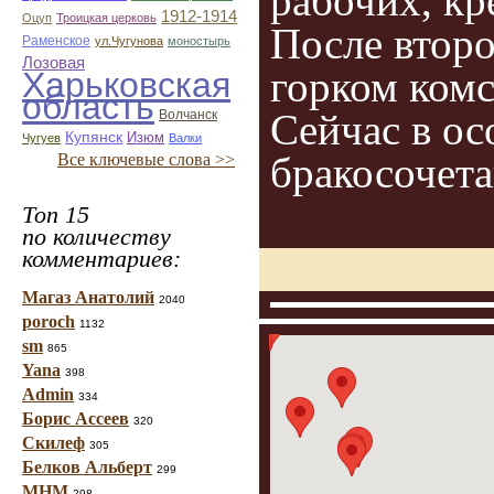
рабочих, кр
1912-1914
Оцуп
Троицкая церковь
После втор
Раменское
ул.Чугунова
моностырь
Лозовая
горком ком
Харьковская
область
Сейчас в ос
Волчанск
Купянск
Изюм
Чугуев
Валки
бракосочета
Все ключевые слова >>
Топ 15
по количеству
комментариев:
Магаз Анатолий
2040
poroch
1132
sm
865
Yana
398
Admin
334
Борис Ассеев
320
Скилеф
305
Белков Альберт
299
МНМ
298