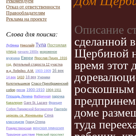
Дом Щерб
Рекомендуем
Отказ от ответственности
Правообладателям
Реклама на проекте
Описание с
Слова для поиска:
сделанной в
Тула
Постоялая
Лубянка
Николайii
Щербиной на
улица
начало 1900х
мороженое
Евреи
мужчина
Ярослав Пицек .1916
время этот 
год.
Артельный староста 12 участка
16 век
ж.д. Лобейко. А.М.
1903-1909
доревалюци
18 век
14 век
1410
Ученики
Колотильшиков
Спасо-Преображенский
роскошным 
1900-1910
собор
песок
1904-1911
предпринем
Плошадь Ленина
Фабричная
парочка
Кавалерия
Gare St. Lazare
Франция
доме размещ
Собор Парижской Богоматери
Пантео́н
Сена
церковь св. Женевьевы
туда переех
классицизм
Гранд Опера
женская гимназия
Рождественская
Траурное шествие
Невский проспект