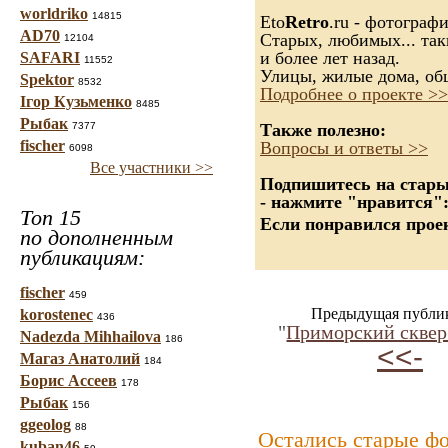
worldriko
14815
Eto
Retro
.ru - фотограф
AD70
Старых, любимых... так
12104
и более лет назад.
SAFARI
11552
Улицы, жилые дома, об
Spektor
8532
Подробнее о проекте >>
Ігор Кузьменко
8485
Рыбак
7377
Также полезно:
fischer
Вопросы и ответы >>
6098
Все участники >>
Подпишитесь на старые
- нажмите "нравится"
Топ 15
Если понравился проек
по дополненным
публикациям:
fischer
459
Предыдущая публи
korostenec
436
"
Приморский сквер.
Nadezda Mihhailova
186
<<-
Магаз Анатолий
184
Борис Ассеев
178
Рыбак
156
ggeolog
88
Остались старые ф
kuban46