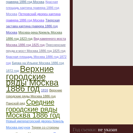
гравюра 1886 год Москва
Красная
площадь картина гравюра 1886 год
Москва
Петровский дворец картина
гравюра 1886 год Москва
Тверская
застава картина гравюра 1886 год
Москва
Москва-река Кремль Москва
1886 год 1823 год
Вид каменного моста
Москва 1886 год 1825 год
Пресненские
пруда и мост Москва 1886 год 1825 год
Красная площадь Москва 1886 год 1872
год
Биржа на Ильине Москва 1886 год
Верхние
1872 год
городские
ряды Москва
1886 год
1816
Верхние
городские ряды Москва 1886 год
Средние
Панской ряд
городские ряды
Москва 1886 год
Новый императорский дворец Крмель
Москва рисунок
Терем со стороны
Год съемки:
не указан