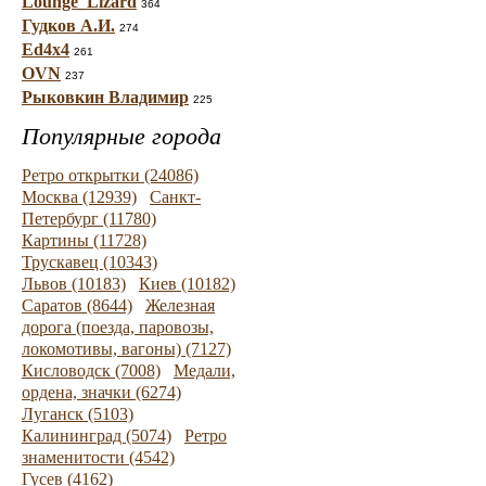
Lounge_Lizard
364
Гудков А.И.
274
Ed4x4
261
OVN
237
Рыковкин Владимир
225
Популярные города
Ретро открытки (24086)
Москва (12939)
Санкт-
Петербург (11780)
Картины (11728)
Трускавец (10343)
Львов (10183)
Киев (10182)
Саратов (8644)
Железная
дорога (поезда, паровозы,
локомотивы, вагоны) (7127)
Кисловодск (7008)
Медали,
ордена, значки (6274)
Луганск (5103)
Калининград (5074)
Ретро
знаменитости (4542)
Гусев (4162)