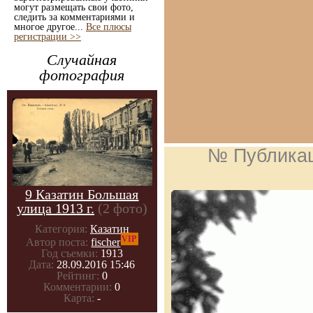
могут размещать свои фото,
следить за комментариями и
многое другое...
Все плюсы
регистрации >>
Случайная
фотография
№ Публика
9 Казатин Большая
улица 1913 г.
(2 фото)
Категория:
Казатин
VIP
Автор поста:
fischer
Год съемки:
1913
Дата:
28.09.2016 15:46
Рейтинг:
0
Комментарии:
0
Карта:
-