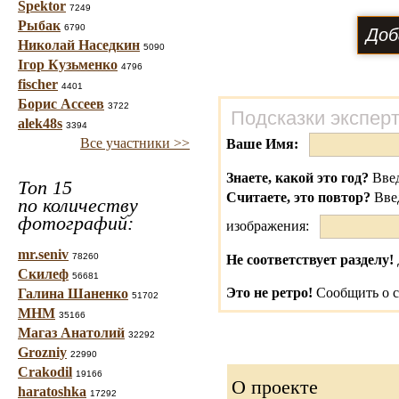
Spektor
7249
Рыбак
6790
Николай Наседкин
5090
Ігор Кузьменко
4796
fischer
4401
Борис Ассеев
3722
Подсказки экспер
alek48s
3394
Все участники >>
Ваше Имя:
Знаете, какой это год?
Введ
Топ 15
Считаете, это повтор?
Вве
по количеству
фотографий:
изображения:
mr.seniv
78260
Не соответствует разделу!
Скилеф
56681
Это не ретро!
Сообщить о с
Галина Шаненко
51702
МНМ
35166
Магаз Анатолий
32292
Grozniy
22990
Crakodil
19166
О проекте
haratoshka
17292