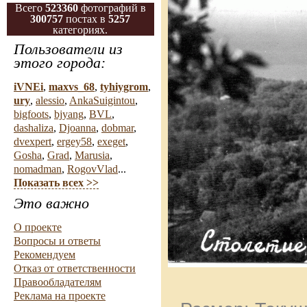
Всего
523360
фотографий в
300757
постах в
5257
категориях.
Пользователи из
этого города:
iVNEi
,
maxvs_68
,
tyhiygrom
,
ury
,
alessio
,
AnkaSuigintou
,
bigfoots
,
bjyang
,
BVL
,
dashaliza
,
Djoanna
,
dobmar
,
dvexpert
,
ergey58
,
exeget
,
Gosha
,
Grad
,
Marusia
,
nomadman
,
RogovVlad
...
Показать всех >>
Это важно
О проекте
Вопросы и ответы
Рекомендуем
Отказ от ответственности
Правообладателям
Реклама на проекте