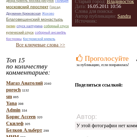
двора Крмель Москва рисунок
Полиция
Старый город:
Владивосток
Дата:
16.05.2011 10:56
московский проспект
Горсад
Слова для поиска:
Дружинин Крюковская
Жохово
Автор публикации:
Sandra
Благовещенский монастырь
Источник:
пилин
спуск халтурина
соборный спуск
купеческий спуск
соборный ансамбль
Костромы
Костромской кремль
Все ключевые слова >>
Проголосуйте
Топ 15
по количеству
за публикацию, если понравилась!
комментариев:
Магаз Анатолий
2040
Поделиться ссылкой:
poroch
1132
sm
865
Yana
398
Admin
334
Автор:
Борис Ассеев
320
Скилеф
305
У этой фотографии нет комм
Белков Альберт
299
МНМ