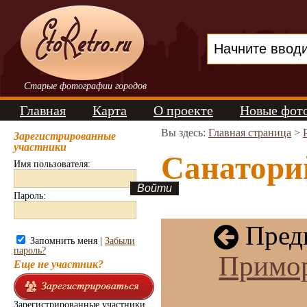
Старые фотографии городов
Главная
Карта
О проекте
Новые фот
Вы здесь:
Главная страница
>
Зарегистрированные
участники
Санаторий
Имя пользователя:
Пароль:
Пред
Запомнить меня |
Забыли
пароль?
Примор
Еще не участник?
Зарегистрированные участники