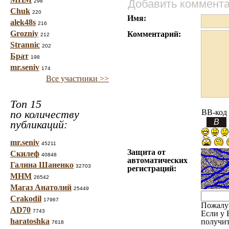
Добавить коммент
298
Chuk
220
Имя:
alek48s
216
Grozniy
Комментарий:
212
Strannic
202
Брат
198
mr.seniv
174
Все участники >>
Топ 15
по количеству
BB-код
публикаций:
mr.seniv
45211
Защита от
Скилеф
40848
автоматических
Галина Шаненко
32703
регистраций:
МНМ
26542
Магаз Анатолий
25449
Crakodil
17967
Пожалу
AD70
7743
Если у 
haratoshka
получит
7618