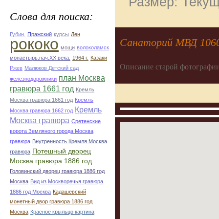
Размер: Текущ
Слова для поиска:
Губин.
Пражский
курсы
Лен
рококо
Санаторий МВД 1060
мощи
волоколамск
монастырь.нач.ХХ века.
1964 г.
Казаки
Описание старой фотографии
Ржев
Малюков Детский сад
план Москва
железнодорожники
гравюра 1661 год
Кремль
Москва гравюра 1661 год
Кремль
Кремль
Москва гравюра 1662 год
Москва гравюра
Сретенские
ворота Земляного города Москва
гравюра
Внутренность Кремля Москва
Потешный дворец
гравюра
Москва гравюра 1886 год
Головинский дворец гравюра 1886 год
Москва
Вид из Москворечья гравюра
1886 год Москва
Кадашевский
монетный двор гравюра 1886 год
Москва
Красное крыльцо картина