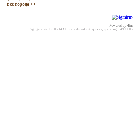
все города >>
Powered by
4im
Page generated in 0.714308 seconds with 28 queries, spending 0.49900