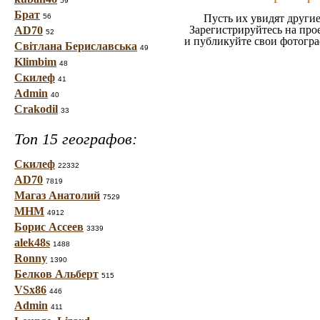
59
Брат
56
Пусть их увидят другие
Зарегистрируйтесь на про
AD70
52
и публикуйте свои фотогр
Світлана Бериславська
49
Klimbim
48
Скилеф
41
Admin
40
Crakodil
33
Топ 15 географов:
Скилеф
22332
AD70
7819
Магаз Анатолий
7529
МНМ
4912
Борис Ассеев
3339
alek48s
1488
Ronny
1390
Белков Альберт
515
VSx86
446
Admin
411