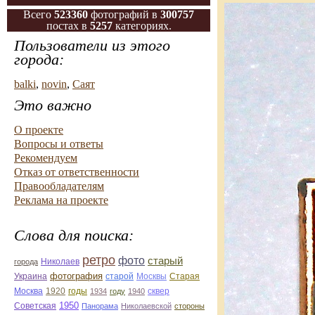
Всего
523360
фотографий в
300757
постах в
5257
категориях.
Пользователи из этого
города:
balki
,
novin
,
Саят
Это важно
О проекте
Вопросы и ответы
Рекомендуем
Отказ от ответственности
Правообладателям
Реклама на проекте
Слова для поиска:
ретро
фото
старый
Николаев
города
фотография
Украина
Старая
старой
Москвы
Москва
1920
годы
сквер
1934
году
1940
1950
Советская
Панорама
Николаевской
стороны