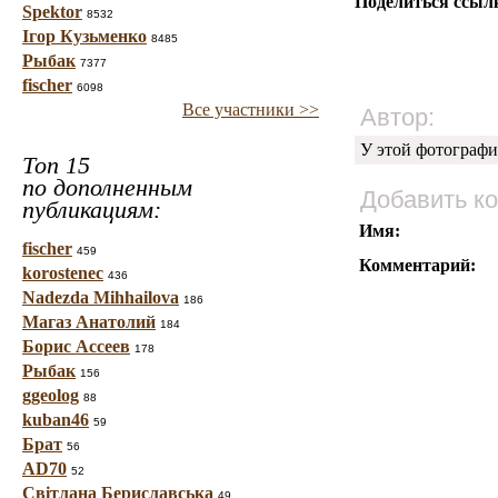
Поделиться ссыл
Spektor
8532
Ігор Кузьменко
8485
Рыбак
7377
fischer
6098
Все участники >>
Автор:
У этой фотографи
Топ 15
по дополненным
Добавить к
публикациям:
Имя:
fischer
459
Комментарий:
korostenec
436
Nadezda Mihhailova
186
Магаз Анатолий
184
Борис Ассеев
178
Рыбак
156
ggeolog
88
kuban46
59
Брат
56
AD70
52
Світлана Бериславська
49