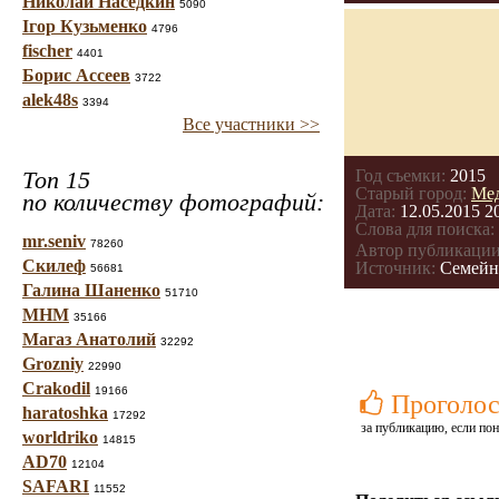
Николай Наседкин
5090
Ігор Кузьменко
4796
fischer
4401
Борис Ассеев
3722
alek48s
3394
Все участники >>
Топ 15
Год съемки:
2015
Старый город:
Мед
по количеству фотографий:
Дата:
12.05.2015 2
Слова для поиска:
mr.seniv
78260
Автор публикации
Скилеф
Источник:
Семейн
56681
Галина Шаненко
51710
МНМ
35166
Магаз Анатолий
32292
Grozniy
22990
Crakodil
19166
Проголос
haratoshka
17292
за публикацию, если пон
worldriko
14815
AD70
12104
SAFARI
11552