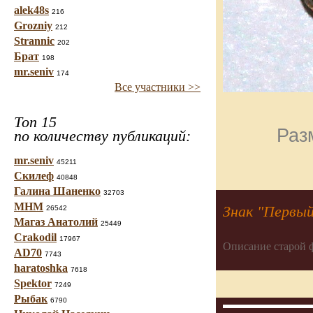
alek48s
216
Grozniy
212
Strannic
202
Брат
198
mr.seniv
174
Все участники >>
Топ 15
Раз
по количеству публикаций:
mr.seniv
45211
Скилеф
40848
Галина Шаненко
32703
МНМ
Знак "Первы
26542
Магаз Анатолий
25449
Crakodil
17967
Описание старой 
AD70
7743
haratoshka
7618
Spektor
7249
Рыбак
6790