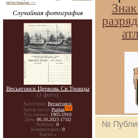
регистрации >>
Знак
Случайная фотография
разряд
ат
Весьегонск Церковь Св.Троицы
(1 фото)
Категория:
Весьегонск
VIP
Автор поста:
Рыбак
Год съемки:
1905-1910
Дата:
06.10.2023 17:02
№ Публи
Рейтинг:
0
Комментарии:
0
Карта:
-