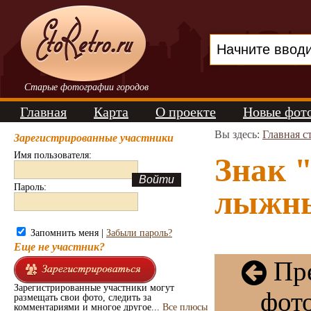
Старые фотографии городов
Главная
Карта
О проекте
Новые фот
Вы здесь:
Главная с
Зарегистрированные участники
Имя пользователя:
Знак 
Пароль:
лыжны
Запомнить меня |
Забыли пароль?
Еще не участник?
Пр
Зарегистрированные участники могут
фот
размещать свои фото, следить за
комментариями и многое другое...
Все плюсы