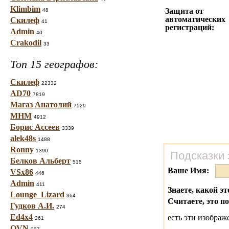
Klimbim
Защита от
48
автоматических
Скилеф
41
регистраций:
Admin
40
Crakodil
33
Топ 15 географов:
Скилеф
22332
AD70
7819
Магаз Анатолий
7529
МНМ
4912
Борис Ассеев
3339
alek48s
1488
Ronny
1390
Подсказки 
Белков Альберт
515
Ваше Имя:
VSx86
446
Admin
411
Знаете, какой эт
Lounge_Lizard
364
Считаете, это п
Гудков А.И.
274
Ed4x4
есть эти изобра
261
OVN