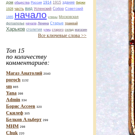
дом
1914
1915
здание
общества
Россия
биржи
вид
Собор
Успенский
Советский
1928
часть
начало
1885
улицы
Московская
Старые
фотоателье
начала
Ленина
трамвай
Харьков
столетия
улиц
старого
склад
магазин
Все ключевые слова >>
Топ 15
по количеству
комментариев:
Магаз Анатолий
2040
poroch
1132
sm
865
Yana
398
Admin
334
Борис Ассеев
320
Скилеф
305
Белков Альберт
299
МНМ
298
Chuk
220