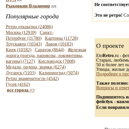
237
Не соответствуе
Рыковкин Владимир
225
Популярные города
Это не ретро!
Со
Ретро открытки (24086)
Москва (12939)
Санкт-
Петербург (11780)
Картины (11728)
Трускавец (10343)
Львов (10183)
О проекте
Киев (10182)
Саратов (8644)
Железная
дорога (поезда, паровозы, локомотивы,
Eto
Retro
.ru - ф
Старых, любимых
вагоны) (7127)
Кисловодск (7008)
50 и более лет н
Медали, ордена, значки (6274)
Улицы, жилые д
Луганск (5103)
Калининград (5074)
Подробнее о про
Ретро знаменитости (4542)
Также полезно:
Гусев (4162)
Вопросы и отве
все города >>
Подпишитесь на
фейсбук - нажм
Если понравилс