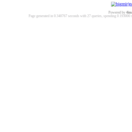
Powered by
4im
Page generated in 0.340767 seconds with 27 queries, spending 0.19300